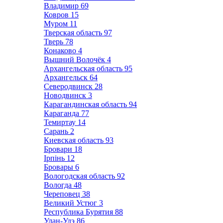
Владимир
69
Ковров
15
Муром
11
Тверская область
97
Тверь
78
Конаково
4
Вышний Волочёк
4
Архангельская область
95
Архангельск
64
Северодвинск
28
Новодвинск
3
Карагандинская область
94
Караганда
77
Темиртау
14
Сарань
2
Киевская область
93
Бровари
18
Ірпінь
12
Бровары
6
Вологодская область
92
Вологда
48
Череповец
38
Великий Устюг
3
Республика Бурятия
88
Улан-Удэ
86