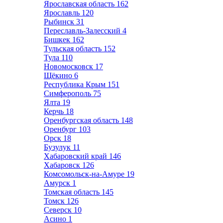
Ярославская область
162
Ярославль
120
Рыбинск
31
Переславль-Залесский
4
Бишкек
162
Тульская область
152
Тула
110
Новомосковск
17
Щёкино
6
Республика Крым
151
Симферополь
75
Ялта
19
Керчь
18
Оренбургская область
148
Оренбург
103
Орск
18
Бузулук
11
Хабаровский край
146
Хабаровск
126
Комсомольск-на-Амуре
19
Амурск
1
Томская область
145
Томск
126
Северск
10
Асино
1