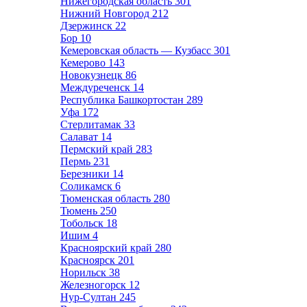
Нижегородская область
301
Нижний Новгород
212
Дзержинск
22
Бор
10
Кемеровская область — Кузбасс
301
Кемерово
143
Новокузнецк
86
Междуреченск
14
Республика Башкортостан
289
Уфа
172
Стерлитамак
33
Салават
14
Пермский край
283
Пермь
231
Березники
14
Соликамск
6
Тюменская область
280
Тюмень
250
Тобольск
18
Ишим
4
Красноярский край
280
Красноярск
201
Норильск
38
Железногорск
12
Нур-Султан
245