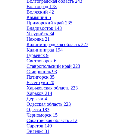
Волгоградская область
243
Волгоград
178
Волжский
42
Камышин
5
Приморский край
235
Владивосток
148
Уссурийск
34
Находка
21
Калининградская область
227
Калининград
194
Гурьевск
9
Светлогорск
6
Ставропольский край
223
Ставрополь
93
Пятигорск
35
Ессентуки
20
Харьковская область
223
Харьков
214
Дергачи
4
Одесская область
223
Одесса
183
Черноморск
15
Саратовская область
212
Саратов
149
Энгельс
31