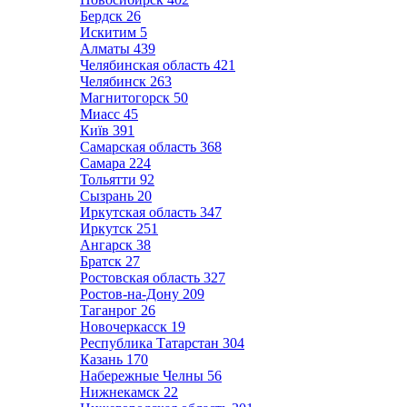
Бердск
26
Искитим
5
Алматы
439
Челябинская область
421
Челябинск
263
Магнитогорск
50
Миасс
45
Київ
391
Самарская область
368
Самара
224
Тольятти
92
Сызрань
20
Иркутская область
347
Иркутск
251
Ангарск
38
Братск
27
Ростовская область
327
Ростов-на-Дону
209
Таганрог
26
Новочеркасск
19
Республика Татарстан
304
Казань
170
Набережные Челны
56
Нижнекамск
22