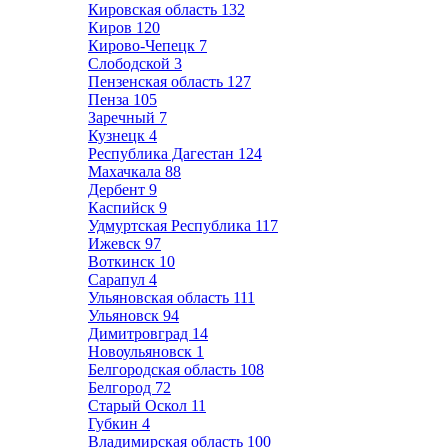
Кировская область
132
Киров
120
Кирово-Чепецк
7
Слободской
3
Пензенская область
127
Пенза
105
Заречный
7
Кузнецк
4
Республика Дагестан
124
Махачкала
88
Дербент
9
Каспийск
9
Удмуртская Республика
117
Ижевск
97
Воткинск
10
Сарапул
4
Ульяновская область
111
Ульяновск
94
Димитровград
14
Новоульяновск
1
Белгородская область
108
Белгород
72
Старый Оскол
11
Губкин
4
Владимирская область
100