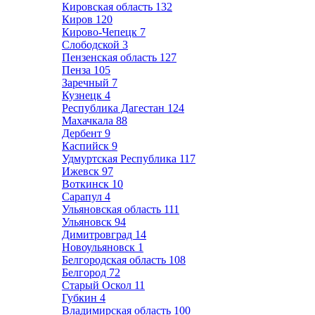
Кировская область
132
Киров
120
Кирово-Чепецк
7
Слободской
3
Пензенская область
127
Пенза
105
Заречный
7
Кузнецк
4
Республика Дагестан
124
Махачкала
88
Дербент
9
Каспийск
9
Удмуртская Республика
117
Ижевск
97
Воткинск
10
Сарапул
4
Ульяновская область
111
Ульяновск
94
Димитровград
14
Новоульяновск
1
Белгородская область
108
Белгород
72
Старый Оскол
11
Губкин
4
Владимирская область
100