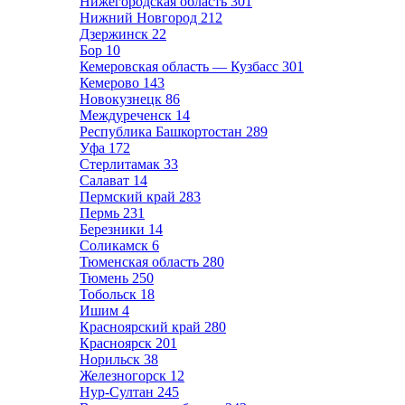
Нижегородская область
301
Нижний Новгород
212
Дзержинск
22
Бор
10
Кемеровская область — Кузбасс
301
Кемерово
143
Новокузнецк
86
Междуреченск
14
Республика Башкортостан
289
Уфа
172
Стерлитамак
33
Салават
14
Пермский край
283
Пермь
231
Березники
14
Соликамск
6
Тюменская область
280
Тюмень
250
Тобольск
18
Ишим
4
Красноярский край
280
Красноярск
201
Норильск
38
Железногорск
12
Нур-Султан
245