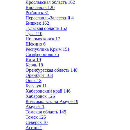
Ярославская область
162
Ярославль
120
Рыбинск
31
Переславль-Залесский
4
Бишкек
162
Тульская область
152
Тула
110
Новомосковск
17
Щёкино
6
Республика Крым
151
Симферополь
75
Ялта
19
Керчь
18
Оренбургская область
148
Оренбург
103
Орск
18
Бузулук
11
Хабаровский край
146
Хабаровск
126
Комсомольск-на-Амуре
19
Амурск
1
Томская область
145
Томск
126
Северск
10
Асино
1