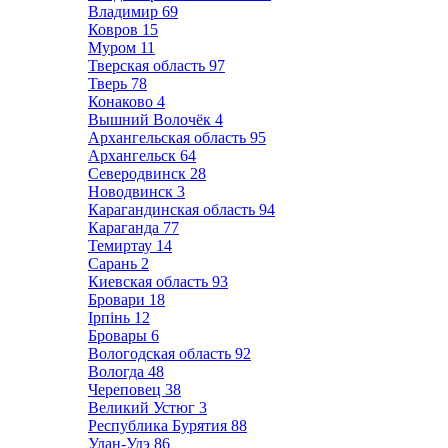
Владимир
69
Ковров
15
Муром
11
Тверская область
97
Тверь
78
Конаково
4
Вышний Волочёк
4
Архангельская область
95
Архангельск
64
Северодвинск
28
Новодвинск
3
Карагандинская область
94
Караганда
77
Темиртау
14
Сарань
2
Киевская область
93
Бровари
18
Ірпінь
12
Бровары
6
Вологодская область
92
Вологда
48
Череповец
38
Великий Устюг
3
Республика Бурятия
88
Улан-Удэ
86