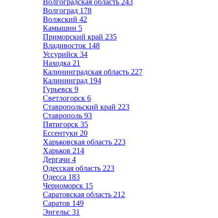
Волгоградская область
243
Волгоград
178
Волжский
42
Камышин
5
Приморский край
235
Владивосток
148
Уссурийск
34
Находка
21
Калининградская область
227
Калининград
194
Гурьевск
9
Светлогорск
6
Ставропольский край
223
Ставрополь
93
Пятигорск
35
Ессентуки
20
Харьковская область
223
Харьков
214
Дергачи
4
Одесская область
223
Одесса
183
Черноморск
15
Саратовская область
212
Саратов
149
Энгельс
31