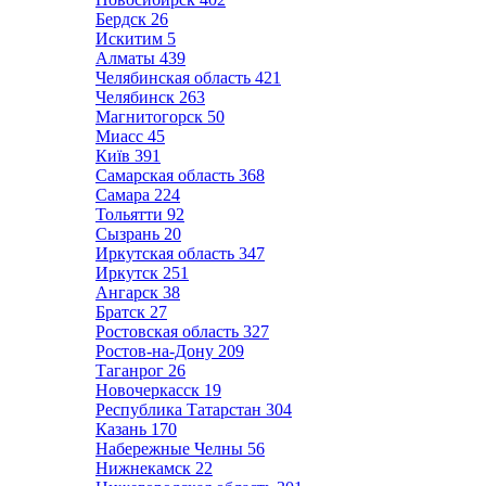
Бердск
26
Искитим
5
Алматы
439
Челябинская область
421
Челябинск
263
Магнитогорск
50
Миасс
45
Київ
391
Самарская область
368
Самара
224
Тольятти
92
Сызрань
20
Иркутская область
347
Иркутск
251
Ангарск
38
Братск
27
Ростовская область
327
Ростов-на-Дону
209
Таганрог
26
Новочеркасск
19
Республика Татарстан
304
Казань
170
Набережные Челны
56
Нижнекамск
22