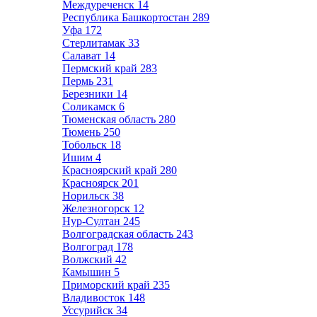
Междуреченск
14
Республика Башкортостан
289
Уфа
172
Стерлитамак
33
Салават
14
Пермский край
283
Пермь
231
Березники
14
Соликамск
6
Тюменская область
280
Тюмень
250
Тобольск
18
Ишим
4
Красноярский край
280
Красноярск
201
Норильск
38
Железногорск
12
Нур-Султан
245
Волгоградская область
243
Волгоград
178
Волжский
42
Камышин
5
Приморский край
235
Владивосток
148
Уссурийск
34