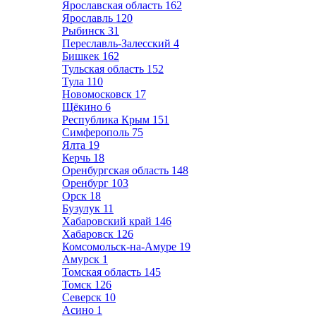
Ярославская область
162
Ярославль
120
Рыбинск
31
Переславль-Залесский
4
Бишкек
162
Тульская область
152
Тула
110
Новомосковск
17
Щёкино
6
Республика Крым
151
Симферополь
75
Ялта
19
Керчь
18
Оренбургская область
148
Оренбург
103
Орск
18
Бузулук
11
Хабаровский край
146
Хабаровск
126
Комсомольск-на-Амуре
19
Амурск
1
Томская область
145
Томск
126
Северск
10
Асино
1