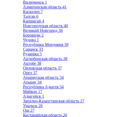
Вилючинск
1
Алматинская область
41
Каскелен
7
Талгар
6
Капшагай
4
Новгородская область
40
Великий Новгород
36
Боровичи
2
Чудово
1
Республика Мордовия
39
Саранск
33
Рузаевка
5
Актюбинская область
38
Актобе
38
Орловская область
37
Орел
37
Атырауская область
34
Атырау
34
Республика Адыгея
34
Майкоп
17
Адыгейск
1
Западно-Казахстанская область
27
Уральск
26
Ош
27
Костанайская область
26