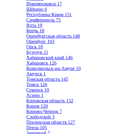
Новомосковск
17
Щёкино
6
Республика Крым
151
Симферополь
75
Ялта
19
Керчь
18
Оренбургская область
148
Оренбург
103
Орск
18
Бузулук
11
Хабаровский край
146
Хабаровск
126
Комсомольск-на-Амуре
19
Амурск
1
Томская область
145
Томск
126
Северск
10
Асино
1
Кировская область
132
Киров
120
Кирово-Чепецк
7
Слободской
3
Пензенская область
127
Пенза
105
Заречный
7