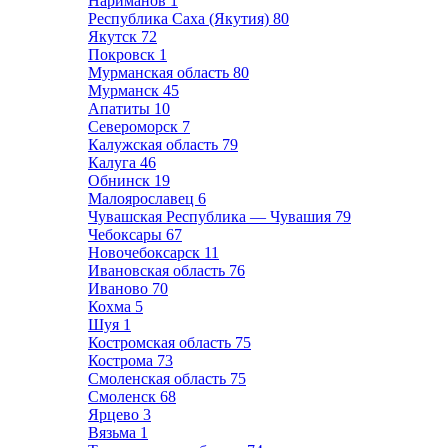
Нариманов
1
Республика Саха (Якутия)
80
Якутск
72
Покровск
1
Мурманская область
80
Мурманск
45
Апатиты
10
Североморск
7
Калужская область
79
Калуга
46
Обнинск
19
Малоярославец
6
Чувашская Республика — Чувашия
79
Чебоксары
67
Новочебоксарск
11
Ивановская область
76
Иваново
70
Кохма
5
Шуя
1
Костромская область
75
Кострома
73
Смоленская область
75
Смоленск
68
Ярцево
3
Вязьма
1