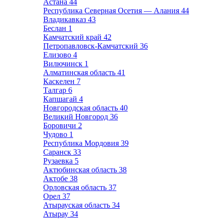
Астана
44
Республика Северная Осетия — Алания
44
Владикавказ
43
Беслан
1
Камчатский край
42
Петропавловск-Камчатский
36
Елизово
4
Вилючинск
1
Алматинская область
41
Каскелен
7
Талгар
6
Капшагай
4
Новгородская область
40
Великий Новгород
36
Боровичи
2
Чудово
1
Республика Мордовия
39
Саранск
33
Рузаевка
5
Актюбинская область
38
Актобе
38
Орловская область
37
Орел
37
Атырауская область
34
Атырау
34