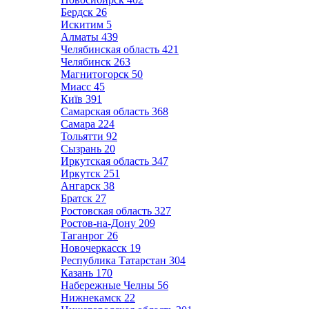
Бердск
26
Искитим
5
Алматы
439
Челябинская область
421
Челябинск
263
Магнитогорск
50
Миасс
45
Київ
391
Самарская область
368
Самара
224
Тольятти
92
Сызрань
20
Иркутская область
347
Иркутск
251
Ангарск
38
Братск
27
Ростовская область
327
Ростов-на-Дону
209
Таганрог
26
Новочеркасск
19
Республика Татарстан
304
Казань
170
Набережные Челны
56
Нижнекамск
22