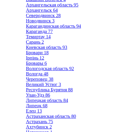
Архангельская область
95
Архангельск
64
Северодвинск
28
Новодвинск
3
Карагандинская область
94
Караганда
77
Темиртау
14
Сарань
2
Киевская область
93
Бровари
18
Ірпінь
12
Бровары
6
Вологодская область
92
Вологда
48
Череповец
38
Великий Устюг
3
Республика Бурятия
88
Улан-Удэ
86
Липецкая область
84
Липецк
68
Елец
13
Астраханская область
80
Астрахань
75
Ахтубинск
2