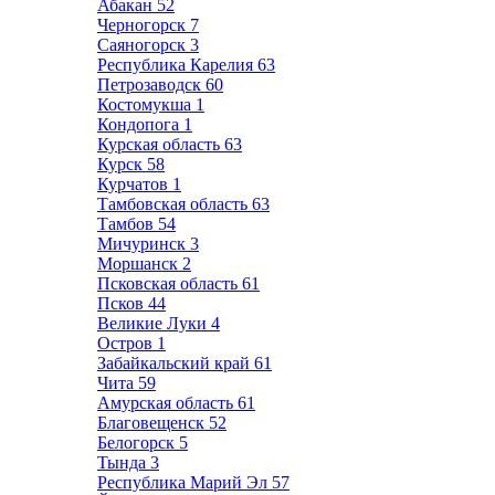
Абакан
52
Черногорск
7
Саяногорск
3
Республика Карелия
63
Петрозаводск
60
Костомукша
1
Кондопога
1
Курская область
63
Курск
58
Курчатов
1
Тамбовская область
63
Тамбов
54
Мичуринск
3
Моршанск
2
Псковская область
61
Псков
44
Великие Луки
4
Остров
1
Забайкальский край
61
Чита
59
Амурская область
61
Благовещенск
52
Белогорск
5
Тында
3
Республика Марий Эл
57