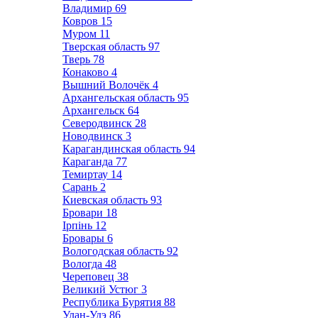
Владимир
69
Ковров
15
Муром
11
Тверская область
97
Тверь
78
Конаково
4
Вышний Волочёк
4
Архангельская область
95
Архангельск
64
Северодвинск
28
Новодвинск
3
Карагандинская область
94
Караганда
77
Темиртау
14
Сарань
2
Киевская область
93
Бровари
18
Ірпінь
12
Бровары
6
Вологодская область
92
Вологда
48
Череповец
38
Великий Устюг
3
Республика Бурятия
88
Улан-Удэ
86