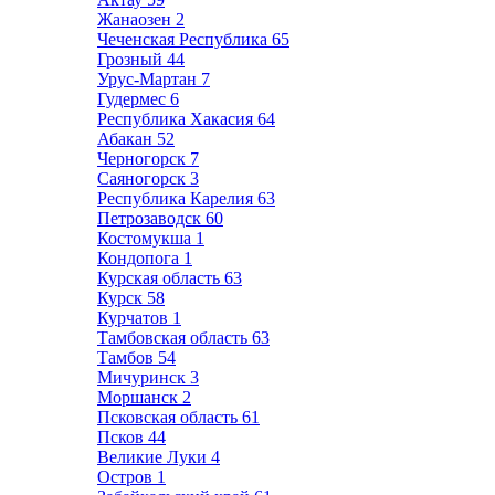
Жанаозен
2
Чеченская Республика
65
Грозный
44
Урус-Мартан
7
Гудермес
6
Республика Хакасия
64
Абакан
52
Черногорск
7
Саяногорск
3
Республика Карелия
63
Петрозаводск
60
Костомукша
1
Кондопога
1
Курская область
63
Курск
58
Курчатов
1
Тамбовская область
63
Тамбов
54
Мичуринск
3
Моршанск
2
Псковская область
61
Псков
44
Великие Луки
4
Остров
1