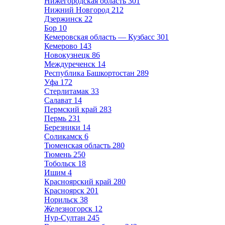
Нижегородская область
301
Нижний Новгород
212
Дзержинск
22
Бор
10
Кемеровская область — Кузбасс
301
Кемерово
143
Новокузнецк
86
Междуреченск
14
Республика Башкортостан
289
Уфа
172
Стерлитамак
33
Салават
14
Пермский край
283
Пермь
231
Березники
14
Соликамск
6
Тюменская область
280
Тюмень
250
Тобольск
18
Ишим
4
Красноярский край
280
Красноярск
201
Норильск
38
Железногорск
12
Нур-Султан
245