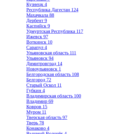
Кузнецк
4
Республика Дагестан
124
Махачкала
88
Дербент
9
Каспийск
9
Удмуртская Республика
117
Ижевск
97
Воткинск
10
Сарапул
4
Ульяновская область
111
Ульяновск
94
Димитровград
14
Новоульяновск
1
Белгородская область
108
Белгород
72
Старый Оскол
11
Губкин
4
Владимирская область
100
Владимир
69
Ковров
15
Муром
11
Тверская область
97
Тверь
78
Конаково
4
Вышний Волочёк
4