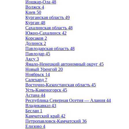
Йошкар-Ола
48
Волжск
4
Киев
50
Курганская область
49
Курган
48
Сахалинская область
48
Южно-Сахалинск
42
Корсаков
2
Долинск
2
Павлодарская область
48
Павлодар
45
Аксу
3
Ямало-Ненецкий автономный округ
45
Новый Уренгой
20
Ноябрьск
14
Салехард
7
Восточно-Казахстанская область
45
Усть-Каменогорск
45
Астана
44
Республика Северная Осетия — Алания
44
Владикавказ
43
Беслан
1
Камчатский край
42
Петропавловск-Камчатский
36
Елизово
4