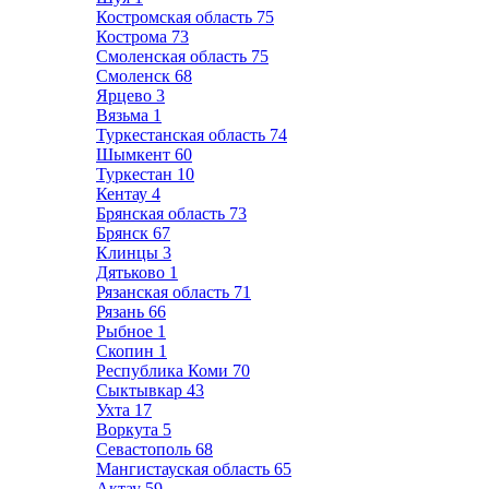
Костромская область
75
Кострома
73
Смоленская область
75
Смоленск
68
Ярцево
3
Вязьма
1
Туркестанская область
74
Шымкент
60
Туркестан
10
Кентау
4
Брянская область
73
Брянск
67
Клинцы
3
Дятьково
1
Рязанская область
71
Рязань
66
Рыбное
1
Скопин
1
Республика Коми
70
Сыктывкар
43
Ухта
17
Воркута
5
Севастополь
68
Мангистауская область
65
Актау
59