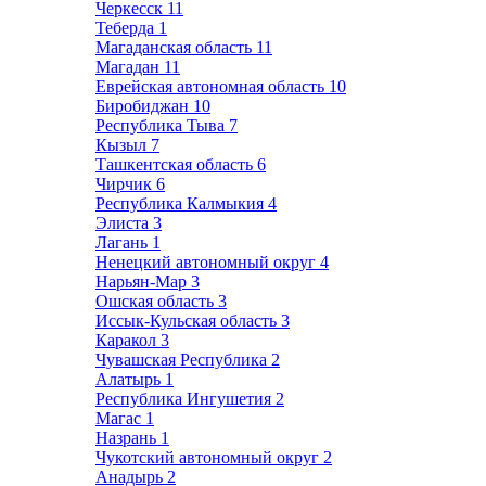
Черкесск
11
Теберда
1
Магаданская область
11
Магадан
11
Еврейская автономная область
10
Биробиджан
10
Республика Тыва
7
Кызыл
7
Ташкентская область
6
Чирчик
6
Республика Калмыкия
4
Элиста
3
Лагань
1
Ненецкий автономный округ
4
Нарьян-Мар
3
Ошская область
3
Иссык-Кульская область
3
Каракол
3
Чувашская Республика
2
Алатырь
1
Республика Ингушетия
2
Магас
1
Назрань
1
Чукотский автономный округ
2
Анадырь
2