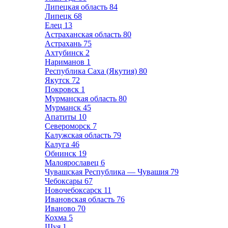
Липецкая область
84
Липецк
68
Елец
13
Астраханская область
80
Астрахань
75
Ахтубинск
2
Нариманов
1
Республика Саха (Якутия)
80
Якутск
72
Покровск
1
Мурманская область
80
Мурманск
45
Апатиты
10
Североморск
7
Калужская область
79
Калуга
46
Обнинск
19
Малоярославец
6
Чувашская Республика — Чувашия
79
Чебоксары
67
Новочебоксарск
11
Ивановская область
76
Иваново
70
Кохма
5
Шуя
1