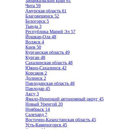
Забайкальский край
61
Чита
59
Амурская область
61
Благовещенск
52
Белогорск
5
Тында
3
Республика Марий Эл
57
Йошкар-Ола
48
Волжск
4
Киев
50
Курганская область
49
Курган
48
Сахалинская область
48
Южно-Сахалинск
42
Корсаков
2
Долинск
2
Павлодарская область
48
Павлодар
45
Аксу
3
Ямало-Ненецкий автономный округ
45
Новый Уренгой
20
Ноябрьск
14
Салехард
7
Восточно-Казахстанская область
45
Усть-Каменогорск
45