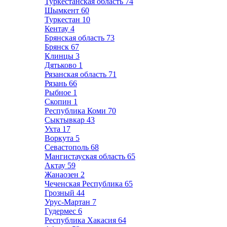
Туркестанская область
74
Шымкент
60
Туркестан
10
Кентау
4
Брянская область
73
Брянск
67
Клинцы
3
Дятьково
1
Рязанская область
71
Рязань
66
Рыбное
1
Скопин
1
Республика Коми
70
Сыктывкар
43
Ухта
17
Воркута
5
Севастополь
68
Мангистауская область
65
Актау
59
Жанаозен
2
Чеченская Республика
65
Грозный
44
Урус-Мартан
7
Гудермес
6
Республика Хакасия
64