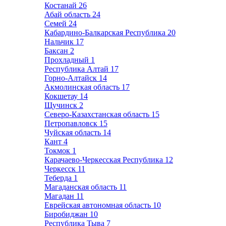
Костанай
26
Абай область
24
Семей
24
Кабардино-Балкарская Республика
20
Нальчик
17
Баксан
2
Прохладный
1
Республика Алтай
17
Горно-Алтайск
14
Акмолинская область
17
Кокшетау
14
Щучинск
2
Северо-Казахстанская область
15
Петропавловск
15
Чуйская область
14
Кант
4
Токмок
1
Карачаево-Черкесская Республика
12
Черкесск
11
Теберда
1
Магаданская область
11
Магадан
11
Еврейская автономная область
10
Биробиджан
10
Республика Тыва
7