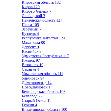
Кировская область
132
Киров
120
Кирово-Чепецк
7
Слободской
3
Пензенская область
127
Пенза
105
Заречный
7
Кузнецк
4
Республика Дагестан
124
Махачкала
88
Дербент
9
Каспийск
9
Удмуртская Республика
117
Ижевск
97
Воткинск
10
Сарапул
4
Ульяновская область
111
Ульяновск
94
Димитровград
14
Новоульяновск
1
Белгородская область
108
Белгород
72
Старый Оскол
11
Губкин
4
Владимирская область
100