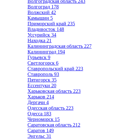
Волгоградская область
243
Волгоград
178
Волжский
42
Камышин
5
Приморский край
235
Владивосток
148
Уссурийск
34
Находка
21
Калининградская область
227
Калининград
194
Гурьевск
9
Светлогорск
6
Ставропольский край
223
Ставрополь
93
Пятигорск
35
Ессентуки
20
Харьковская область
223
Харьков
214
Дергачи
4
Одесская область
223
Одесса
183
Черноморск
15
Саратовская область
212
Саратов
149
Энгельс
31