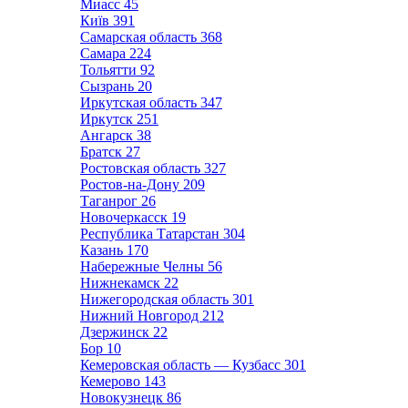
Миасс
45
Київ
391
Самарская область
368
Самара
224
Тольятти
92
Сызрань
20
Иркутская область
347
Иркутск
251
Ангарск
38
Братск
27
Ростовская область
327
Ростов-на-Дону
209
Таганрог
26
Новочеркасск
19
Республика Татарстан
304
Казань
170
Набережные Челны
56
Нижнекамск
22
Нижегородская область
301
Нижний Новгород
212
Дзержинск
22
Бор
10
Кемеровская область — Кузбасс
301
Кемерово
143
Новокузнецк
86