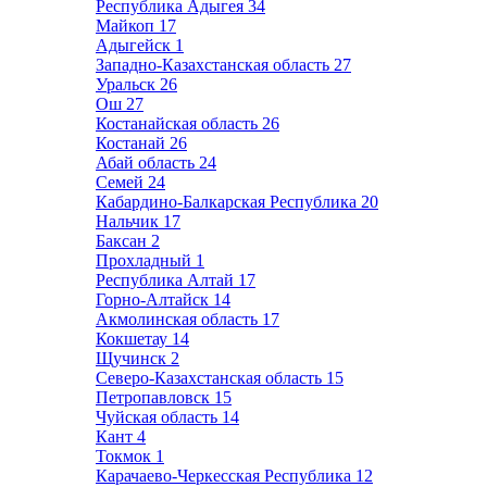
Республика Адыгея
34
Майкоп
17
Адыгейск
1
Западно-Казахстанская область
27
Уральск
26
Ош
27
Костанайская область
26
Костанай
26
Абай область
24
Семей
24
Кабардино-Балкарская Республика
20
Нальчик
17
Баксан
2
Прохладный
1
Республика Алтай
17
Горно-Алтайск
14
Акмолинская область
17
Кокшетау
14
Щучинск
2
Северо-Казахстанская область
15
Петропавловск
15
Чуйская область
14
Кант
4
Токмок
1
Карачаево-Черкесская Республика
12