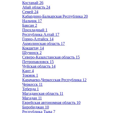
Костанай
26
Абай область
24
Семей
24
Кабардино-Балкарская Республика
20
Нальчик
17
Баксан
2
Прохладный
1
Республика Алтай
17
Горно-Алтайск
14
Акмолинская область
17
Кокшетау
14
Щучинск
2
Северо-Казахстанская область
15
Петропавловск
15
Чуйская область
14
Кант
4
Токмок
1
Карачаево-Черкесская Республика
12
Черкесск
11
Теберда
1
Магаданская область
11
Магадан
11
Еврейская автономная область
10
Биробиджан
10
Республика Тыва
7