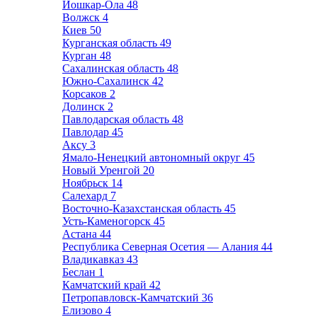
Йошкар-Ола
48
Волжск
4
Киев
50
Курганская область
49
Курган
48
Сахалинская область
48
Южно-Сахалинск
42
Корсаков
2
Долинск
2
Павлодарская область
48
Павлодар
45
Аксу
3
Ямало-Ненецкий автономный округ
45
Новый Уренгой
20
Ноябрьск
14
Салехард
7
Восточно-Казахстанская область
45
Усть-Каменогорск
45
Астана
44
Республика Северная Осетия — Алания
44
Владикавказ
43
Беслан
1
Камчатский край
42
Петропавловск-Камчатский
36
Елизово
4