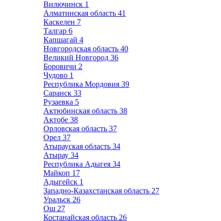
Вилючинск
1
Алматинская область
41
Каскелен
7
Талгар
6
Капшагай
4
Новгородская область
40
Великий Новгород
36
Боровичи
2
Чудово
1
Республика Мордовия
39
Саранск
33
Рузаевка
5
Актюбинская область
38
Актобе
38
Орловская область
37
Орел
37
Атырауская область
34
Атырау
34
Республика Адыгея
34
Майкоп
17
Адыгейск
1
Западно-Казахстанская область
27
Уральск
26
Ош
27
Костанайская область
26