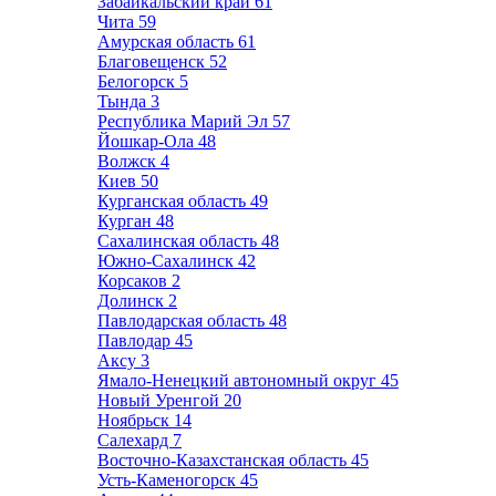
Забайкальский край
61
Чита
59
Амурская область
61
Благовещенск
52
Белогорск
5
Тында
3
Республика Марий Эл
57
Йошкар-Ола
48
Волжск
4
Киев
50
Курганская область
49
Курган
48
Сахалинская область
48
Южно-Сахалинск
42
Корсаков
2
Долинск
2
Павлодарская область
48
Павлодар
45
Аксу
3
Ямало-Ненецкий автономный округ
45
Новый Уренгой
20
Ноябрьск
14
Салехард
7
Восточно-Казахстанская область
45
Усть-Каменогорск
45