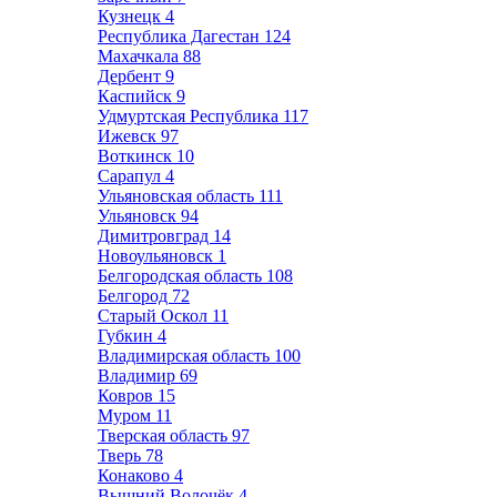
Кузнецк
4
Республика Дагестан
124
Махачкала
88
Дербент
9
Каспийск
9
Удмуртская Республика
117
Ижевск
97
Воткинск
10
Сарапул
4
Ульяновская область
111
Ульяновск
94
Димитровград
14
Новоульяновск
1
Белгородская область
108
Белгород
72
Старый Оскол
11
Губкин
4
Владимирская область
100
Владимир
69
Ковров
15
Муром
11
Тверская область
97
Тверь
78
Конаково
4
Вышний Волочёк
4