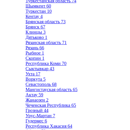
Туркестанская область
74
Шымкент
60
Туркестан
10
Кентау
4
Брянская область
73
Брянск
67
Клинцы
3
Дятьково
1
Рязанская область
71
Рязань
66
Рыбное
1
Скопин
1
Республика Коми
70
Сыктывкар
43
Ухта
17
Воркута
5
Севастополь
68
Мангистауская область
65
Актау
59
Жанаозен
2
Чеченская Республика
65
Грозный
44
Урус-Мартан
7
Гудермес
6
Республика Хакасия
64