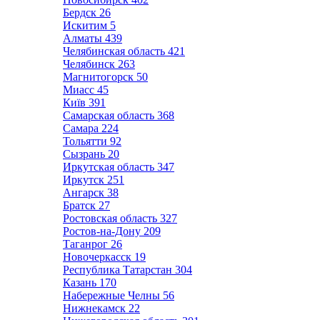
Бердск
26
Искитим
5
Алматы
439
Челябинская область
421
Челябинск
263
Магнитогорск
50
Миасс
45
Київ
391
Самарская область
368
Самара
224
Тольятти
92
Сызрань
20
Иркутская область
347
Иркутск
251
Ангарск
38
Братск
27
Ростовская область
327
Ростов-на-Дону
209
Таганрог
26
Новочеркасск
19
Республика Татарстан
304
Казань
170
Набережные Челны
56
Нижнекамск
22