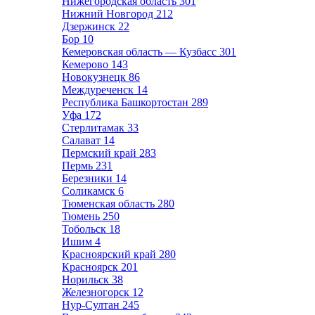
Нижегородская область
301
Нижний Новгород
212
Дзержинск
22
Бор
10
Кемеровская область — Кузбасс
301
Кемерово
143
Новокузнецк
86
Междуреченск
14
Республика Башкортостан
289
Уфа
172
Стерлитамак
33
Салават
14
Пермский край
283
Пермь
231
Березники
14
Соликамск
6
Тюменская область
280
Тюмень
250
Тобольск
18
Ишим
4
Красноярский край
280
Красноярск
201
Норильск
38
Железногорск
12
Нур-Султан
245