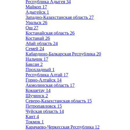
Республика Адыгея
34
Майкоп
17
Адыгейск
1
Западно-Казахстанская область
27
Уральск
26
Ош
27
Костанайская область
26
Костанай
26
Абай область
24
Семей
24
Кабардино-Балкарская Республика
20
Нальчик
17
Баксан
2
Прохладный
1
Республика Алтай
17
Горно-Алтайск
14
Акмолинская область
17
Кокшетау
14
Щучинск
2
Северо-Казахстанская область
15
Петропавловск
15
Чуйская область
14
Кант
4
Токмок
1
Карачаево-Черкесская Республика
12