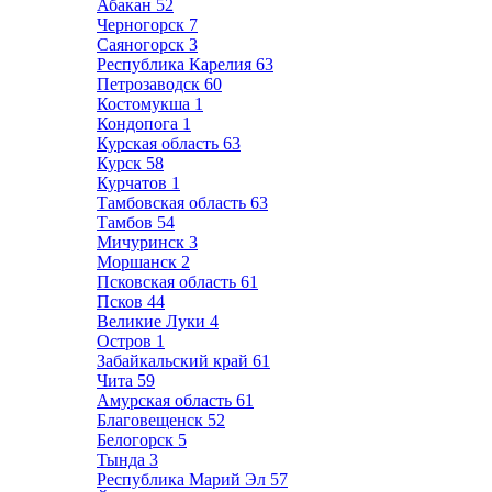
Абакан
52
Черногорск
7
Саяногорск
3
Республика Карелия
63
Петрозаводск
60
Костомукша
1
Кондопога
1
Курская область
63
Курск
58
Курчатов
1
Тамбовская область
63
Тамбов
54
Мичуринск
3
Моршанск
2
Псковская область
61
Псков
44
Великие Луки
4
Остров
1
Забайкальский край
61
Чита
59
Амурская область
61
Благовещенск
52
Белогорск
5
Тында
3
Республика Марий Эл
57