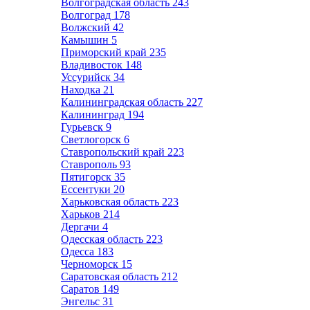
Волгоградская область
243
Волгоград
178
Волжский
42
Камышин
5
Приморский край
235
Владивосток
148
Уссурийск
34
Находка
21
Калининградская область
227
Калининград
194
Гурьевск
9
Светлогорск
6
Ставропольский край
223
Ставрополь
93
Пятигорск
35
Ессентуки
20
Харьковская область
223
Харьков
214
Дергачи
4
Одесская область
223
Одесса
183
Черноморск
15
Саратовская область
212
Саратов
149
Энгельс
31