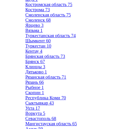
Костромская область
75
Кострома
73
Смоленская область
75
Смоленск
68
Ярцево
3
Вязьма
1
Туркестанская область
74
Шымкент
60
Туркестан
10
Кентау
4
Брянская область
73
Брянск
67
Клинцы
3
Дятьково
1
Рязанская область
71
Рязань
66
Рыбное
1
Скопин
1
Республика Коми
70
Сыктывкар
43
Ухта
17
Воркута
5
Севастополь
68
Мангистауская область
65
Актау
59