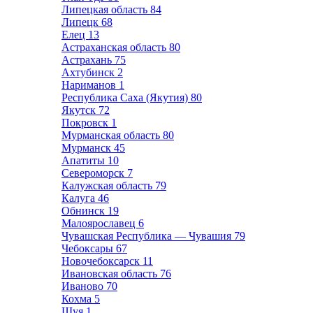
Липецкая область
84
Липецк
68
Елец
13
Астраханская область
80
Астрахань
75
Ахтубинск
2
Нариманов
1
Республика Саха (Якутия)
80
Якутск
72
Покровск
1
Мурманская область
80
Мурманск
45
Апатиты
10
Североморск
7
Калужская область
79
Калуга
46
Обнинск
19
Малоярославец
6
Чувашская Республика — Чувашия
79
Чебоксары
67
Новочебоксарск
11
Ивановская область
76
Иваново
70
Кохма
5
Шуя
1