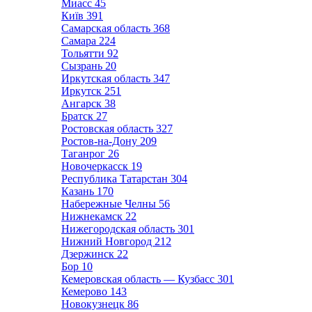
Миасс
45
Київ
391
Самарская область
368
Самара
224
Тольятти
92
Сызрань
20
Иркутская область
347
Иркутск
251
Ангарск
38
Братск
27
Ростовская область
327
Ростов-на-Дону
209
Таганрог
26
Новочеркасск
19
Республика Татарстан
304
Казань
170
Набережные Челны
56
Нижнекамск
22
Нижегородская область
301
Нижний Новгород
212
Дзержинск
22
Бор
10
Кемеровская область — Кузбасс
301
Кемерово
143
Новокузнецк
86