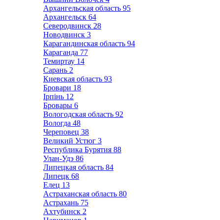
Архангельская область
95
Архангельск
64
Северодвинск
28
Новодвинск
3
Карагандинская область
94
Караганда
77
Темиртау
14
Сарань
2
Киевская область
93
Бровари
18
Ірпінь
12
Бровары
6
Вологодская область
92
Вологда
48
Череповец
38
Великий Устюг
3
Республика Бурятия
88
Улан-Удэ
86
Липецкая область
84
Липецк
68
Елец
13
Астраханская область
80
Астрахань
75
Ахтубинск
2