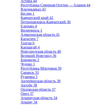
Астана
44
Республика Северная Осетия — Алания
44
Владикавказ
43
Беслан
1
Камчатский край
42
Петропавловск-Камчатский
36
Елизово
4
Вилючинск
1
Алматинская область
41
Каскелен
7
Талгар
6
Капшагай
4
Новгородская область
40
Великий Новгород
36
Боровичи
2
Чудово
1
Республика Мордовия
39
Саранск
33
Рузаевка
5
Актюбинская область
38
Актобе
38
Орловская область
37
Орел
37
Атырауская область
34
Атырау
34