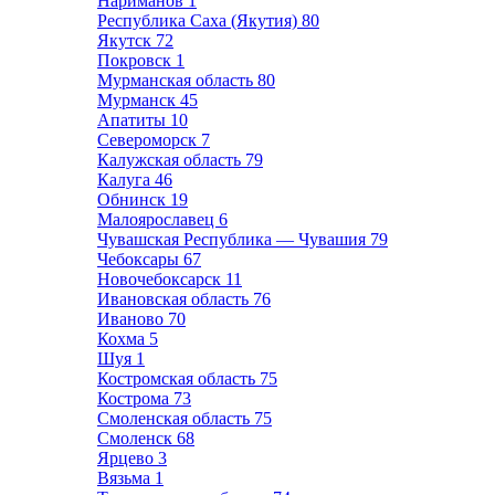
Нариманов
1
Республика Саха (Якутия)
80
Якутск
72
Покровск
1
Мурманская область
80
Мурманск
45
Апатиты
10
Североморск
7
Калужская область
79
Калуга
46
Обнинск
19
Малоярославец
6
Чувашская Республика — Чувашия
79
Чебоксары
67
Новочебоксарск
11
Ивановская область
76
Иваново
70
Кохма
5
Шуя
1
Костромская область
75
Кострома
73
Смоленская область
75
Смоленск
68
Ярцево
3
Вязьма
1