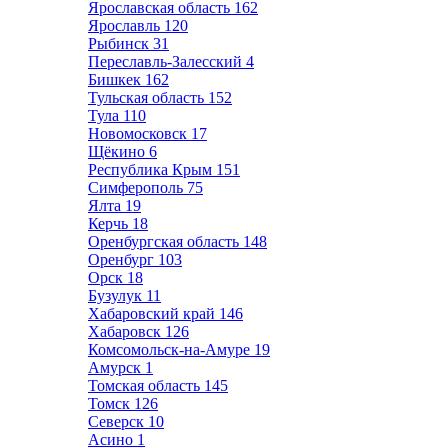
Ярославская область
162
Ярославль
120
Рыбинск
31
Переславль-Залесский
4
Бишкек
162
Тульская область
152
Тула
110
Новомосковск
17
Щёкино
6
Республика Крым
151
Симферополь
75
Ялта
19
Керчь
18
Оренбургская область
148
Оренбург
103
Орск
18
Бузулук
11
Хабаровский край
146
Хабаровск
126
Комсомольск-на-Амуре
19
Амурск
1
Томская область
145
Томск
126
Северск
10
Асино
1