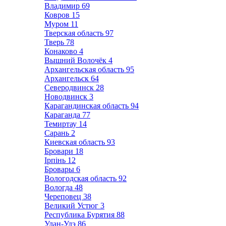
Владимир
69
Ковров
15
Муром
11
Тверская область
97
Тверь
78
Конаково
4
Вышний Волочёк
4
Архангельская область
95
Архангельск
64
Северодвинск
28
Новодвинск
3
Карагандинская область
94
Караганда
77
Темиртау
14
Сарань
2
Киевская область
93
Бровари
18
Ірпінь
12
Бровары
6
Вологодская область
92
Вологда
48
Череповец
38
Великий Устюг
3
Республика Бурятия
88
Улан-Удэ
86