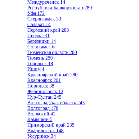
Междуреченск
14
Республика Башкортостан
289
Уфа
172
Стерлитамак
33
Салават
14
Пермский край
283
Пермь
231
Березники
14
Соликамск
6
Тюменская область
280
Тюмень
250
Тобольск
18
Ишим
4
Красноярский край
280
Красноярск
201
Норильск
38
Железногорск
12
Нур-Султан
245
Волгоградская область
243
Волгоград
178
Волжский
42
Камышин
5
Приморский край
235
Владивосток
148
Уссурийск
34