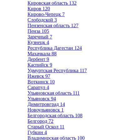
Кировская область
132
Киров
120
Кирово-Чепецк
7
Слободской
3
Пензенская область
127
Пенза
105
Заречный
7
Кузнецк
4
Республика Дагестан
124
Махачкала
88
Дербент
9
Каспийск
9
Удмуртская Республика
117
Ижевск
97
Воткинск
10
Сарапул
4
Ульяновская область
111
Ульяновск
94
Димитровград
14
Новоульяновск
1
Белгородская область
108
Белгород
72
Старый Оскол
11
Губкин
4
Владимирская область
100