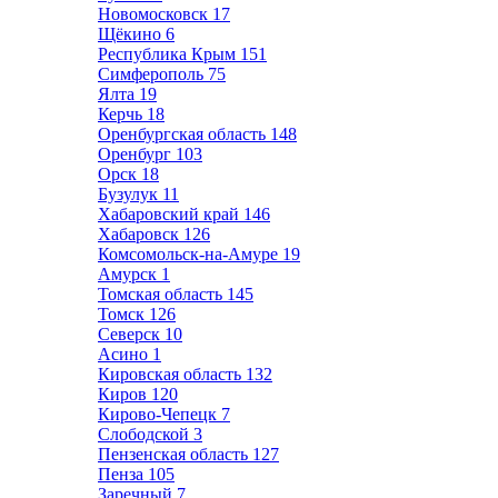
Новомосковск
17
Щёкино
6
Республика Крым
151
Симферополь
75
Ялта
19
Керчь
18
Оренбургская область
148
Оренбург
103
Орск
18
Бузулук
11
Хабаровский край
146
Хабаровск
126
Комсомольск-на-Амуре
19
Амурск
1
Томская область
145
Томск
126
Северск
10
Асино
1
Кировская область
132
Киров
120
Кирово-Чепецк
7
Слободской
3
Пензенская область
127
Пенза
105
Заречный
7