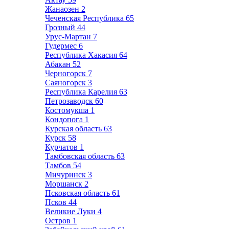
Жанаозен
2
Чеченская Республика
65
Грозный
44
Урус-Мартан
7
Гудермес
6
Республика Хакасия
64
Абакан
52
Черногорск
7
Саяногорск
3
Республика Карелия
63
Петрозаводск
60
Костомукша
1
Кондопога
1
Курская область
63
Курск
58
Курчатов
1
Тамбовская область
63
Тамбов
54
Мичуринск
3
Моршанск
2
Псковская область
61
Псков
44
Великие Луки
4
Остров
1