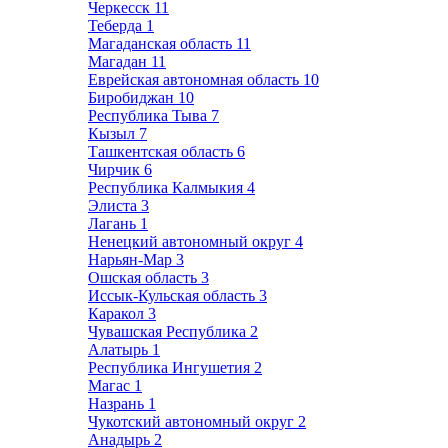
Черкесск
11
Теберда
1
Магаданская область
11
Магадан
11
Еврейская автономная область
10
Биробиджан
10
Республика Тыва
7
Кызыл
7
Ташкентская область
6
Чирчик
6
Республика Калмыкия
4
Элиста
3
Лагань
1
Ненецкий автономный округ
4
Нарьян-Мар
3
Ошская область
3
Иссык-Кульская область
3
Каракол
3
Чувашская Республика
2
Алатырь
1
Республика Ингушетия
2
Магас
1
Назрань
1
Чукотский автономный округ
2
Анадырь
2