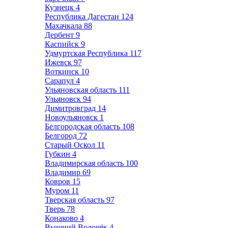
Кузнецк
4
Республика Дагестан
124
Махачкала
88
Дербент
9
Каспийск
9
Удмуртская Республика
117
Ижевск
97
Воткинск
10
Сарапул
4
Ульяновская область
111
Ульяновск
94
Димитровград
14
Новоульяновск
1
Белгородская область
108
Белгород
72
Старый Оскол
11
Губкин
4
Владимирская область
100
Владимир
69
Ковров
15
Муром
11
Тверская область
97
Тверь
78
Конаково
4
Вышний Волочёк
4