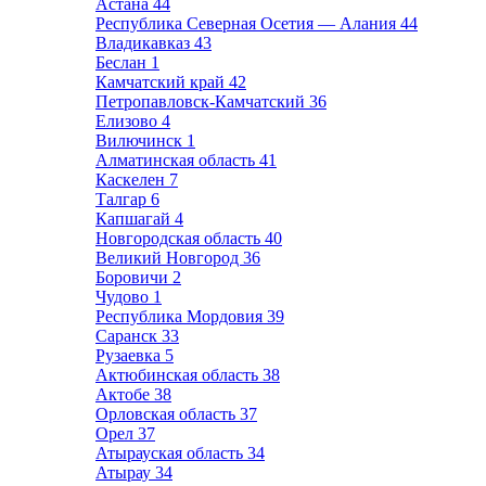
Астана
44
Республика Северная Осетия — Алания
44
Владикавказ
43
Беслан
1
Камчатский край
42
Петропавловск-Камчатский
36
Елизово
4
Вилючинск
1
Алматинская область
41
Каскелен
7
Талгар
6
Капшагай
4
Новгородская область
40
Великий Новгород
36
Боровичи
2
Чудово
1
Республика Мордовия
39
Саранск
33
Рузаевка
5
Актюбинская область
38
Актобе
38
Орловская область
37
Орел
37
Атырауская область
34
Атырау
34