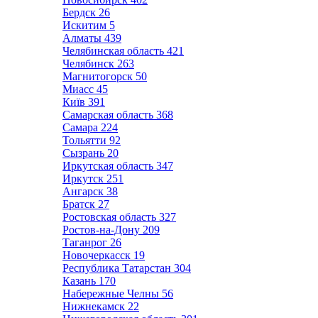
Бердск
26
Искитим
5
Алматы
439
Челябинская область
421
Челябинск
263
Магнитогорск
50
Миасс
45
Київ
391
Самарская область
368
Самара
224
Тольятти
92
Сызрань
20
Иркутская область
347
Иркутск
251
Ангарск
38
Братск
27
Ростовская область
327
Ростов-на-Дону
209
Таганрог
26
Новочеркасск
19
Республика Татарстан
304
Казань
170
Набережные Челны
56
Нижнекамск
22