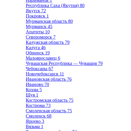
Нариманов
1
Республика Саха (Якутия)
80
Якутск
72
Покровск
1
Мурманская область
80
Мурманск
45
Апатиты
10
Североморск
7
Калужская область
79
Калуга
46
Обнинск
19
Малоярославец
6
Чувашская Республика — Чувашия
79
Чебоксары
67
Новочебоксарск
11
Ивановская область
76
Иваново
70
Кохма
5
Шуя
1
Костромская область
75
Кострома
73
Смоленская область
75
Смоленск
68
Ярцево
3
Вязьма
1