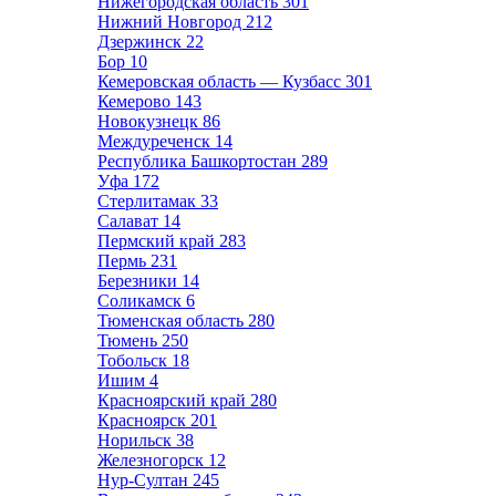
Нижегородская область
301
Нижний Новгород
212
Дзержинск
22
Бор
10
Кемеровская область — Кузбасс
301
Кемерово
143
Новокузнецк
86
Междуреченск
14
Республика Башкортостан
289
Уфа
172
Стерлитамак
33
Салават
14
Пермский край
283
Пермь
231
Березники
14
Соликамск
6
Тюменская область
280
Тюмень
250
Тобольск
18
Ишим
4
Красноярский край
280
Красноярск
201
Норильск
38
Железногорск
12
Нур-Султан
245