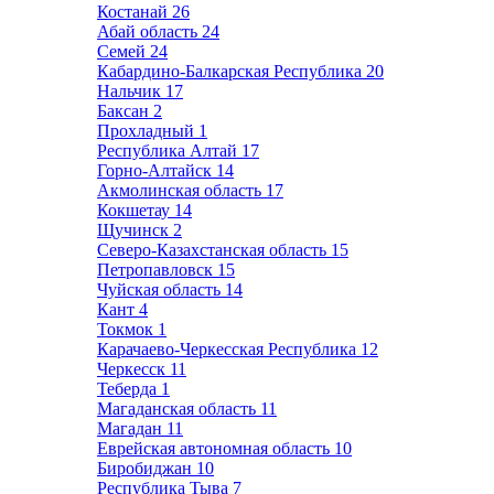
Костанай
26
Абай область
24
Семей
24
Кабардино-Балкарская Республика
20
Нальчик
17
Баксан
2
Прохладный
1
Республика Алтай
17
Горно-Алтайск
14
Акмолинская область
17
Кокшетау
14
Щучинск
2
Северо-Казахстанская область
15
Петропавловск
15
Чуйская область
14
Кант
4
Токмок
1
Карачаево-Черкесская Республика
12
Черкесск
11
Теберда
1
Магаданская область
11
Магадан
11
Еврейская автономная область
10
Биробиджан
10
Республика Тыва
7