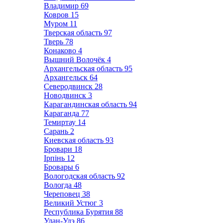
Владимир
69
Ковров
15
Муром
11
Тверская область
97
Тверь
78
Конаково
4
Вышний Волочёк
4
Архангельская область
95
Архангельск
64
Северодвинск
28
Новодвинск
3
Карагандинская область
94
Караганда
77
Темиртау
14
Сарань
2
Киевская область
93
Бровари
18
Ірпінь
12
Бровары
6
Вологодская область
92
Вологда
48
Череповец
38
Великий Устюг
3
Республика Бурятия
88
Улан-Удэ
86