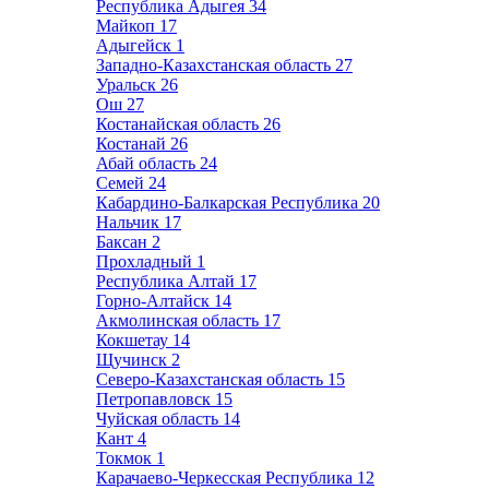
Республика Адыгея
34
Майкоп
17
Адыгейск
1
Западно-Казахстанская область
27
Уральск
26
Ош
27
Костанайская область
26
Костанай
26
Абай область
24
Семей
24
Кабардино-Балкарская Республика
20
Нальчик
17
Баксан
2
Прохладный
1
Республика Алтай
17
Горно-Алтайск
14
Акмолинская область
17
Кокшетау
14
Щучинск
2
Северо-Казахстанская область
15
Петропавловск
15
Чуйская область
14
Кант
4
Токмок
1
Карачаево-Черкесская Республика
12