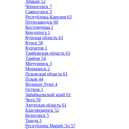
Абакан
52
Черногорск
7
Саяногорск
3
Республика Карелия
63
Петрозаводск
60
Костомукша
1
Кондопога
1
Курская область
63
Курск
58
Курчатов
1
Тамбовская область
63
Тамбов
54
Мичуринск
3
Моршанск
2
Псковская область
61
Псков
44
Великие Луки
4
Остров
1
Забайкальский край
61
Чита
59
Амурская область
61
Благовещенск
52
Белогорск
5
Тында
3
Республика Марий Эл
57