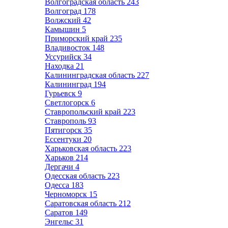
Волгоградская область
243
Волгоград
178
Волжский
42
Камышин
5
Приморский край
235
Владивосток
148
Уссурийск
34
Находка
21
Калининградская область
227
Калининград
194
Гурьевск
9
Светлогорск
6
Ставропольский край
223
Ставрополь
93
Пятигорск
35
Ессентуки
20
Харьковская область
223
Харьков
214
Дергачи
4
Одесская область
223
Одесса
183
Черноморск
15
Саратовская область
212
Саратов
149
Энгельс
31