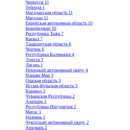
Черкесск
11
Теберда
1
Магаданская область
11
Магадан
11
Еврейская автономная область
10
Биробиджан
10
Республика Тыва
7
Кызыл
7
Ташкентская область
6
Чирчик
6
Республика Калмыкия
4
Элиста
3
Лагань
1
Ненецкий автономный округ
4
Нарьян-Мар
3
Ошская область
3
Иссык-Кульская область
3
Каракол
3
Чувашская Республика
2
Алатырь
1
Республика Ингушетия
2
Магас
1
Назрань
1
Чукотский автономный округ
2
Анадырь
2