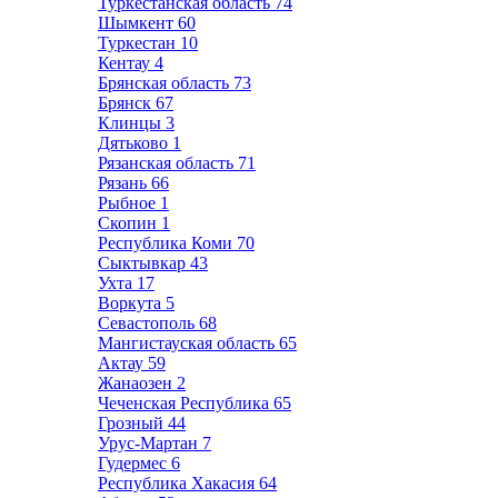
Туркестанская область
74
Шымкент
60
Туркестан
10
Кентау
4
Брянская область
73
Брянск
67
Клинцы
3
Дятьково
1
Рязанская область
71
Рязань
66
Рыбное
1
Скопин
1
Республика Коми
70
Сыктывкар
43
Ухта
17
Воркута
5
Севастополь
68
Мангистауская область
65
Актау
59
Жанаозен
2
Чеченская Республика
65
Грозный
44
Урус-Мартан
7
Гудермес
6
Республика Хакасия
64