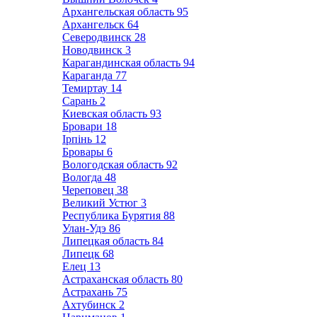
Архангельская область
95
Архангельск
64
Северодвинск
28
Новодвинск
3
Карагандинская область
94
Караганда
77
Темиртау
14
Сарань
2
Киевская область
93
Бровари
18
Ірпінь
12
Бровары
6
Вологодская область
92
Вологда
48
Череповец
38
Великий Устюг
3
Республика Бурятия
88
Улан-Удэ
86
Липецкая область
84
Липецк
68
Елец
13
Астраханская область
80
Астрахань
75
Ахтубинск
2