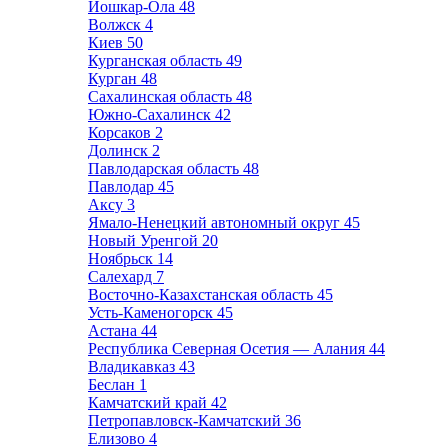
Йошкар-Ола
48
Волжск
4
Киев
50
Курганская область
49
Курган
48
Сахалинская область
48
Южно-Сахалинск
42
Корсаков
2
Долинск
2
Павлодарская область
48
Павлодар
45
Аксу
3
Ямало-Ненецкий автономный округ
45
Новый Уренгой
20
Ноябрьск
14
Салехард
7
Восточно-Казахстанская область
45
Усть-Каменогорск
45
Астана
44
Республика Северная Осетия — Алания
44
Владикавказ
43
Беслан
1
Камчатский край
42
Петропавловск-Камчатский
36
Елизово
4