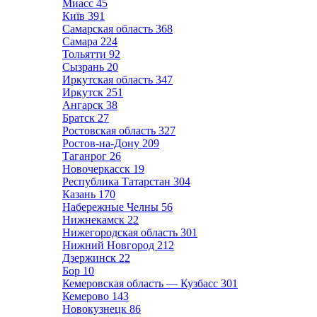
Миасс
45
Київ
391
Самарская область
368
Самара
224
Тольятти
92
Сызрань
20
Иркутская область
347
Иркутск
251
Ангарск
38
Братск
27
Ростовская область
327
Ростов-на-Дону
209
Таганрог
26
Новочеркасск
19
Республика Татарстан
304
Казань
170
Набережные Челны
56
Нижнекамск
22
Нижегородская область
301
Нижний Новгород
212
Дзержинск
22
Бор
10
Кемеровская область — Кузбасс
301
Кемерово
143
Новокузнецк
86