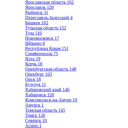
Ярославская область
162
Ярославль
120
Рыбинск
31
Переславль-Залесский
4
Бишкек
162
Тульская область
152
Тула
110
Новомосковск
17
Щёкино
6
Республика Крым
151
Симферополь
75
Ялта
19
Керчь
18
Оренбургская область
148
Оренбург
103
Орск
18
Бузулук
11
Хабаровский край
146
Хабаровск
126
Комсомольск-на-Амуре
19
Амурск
1
Томская область
145
Томск
126
Северск
10
Асино
1