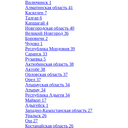
Вилючинск
1
Алматинская область
41
Каскелен
7
Талгар
6
Капшагай
4
Новгородская область
40
Великий Новгород
36
Боровичи
2
Чудово
1
Республика Мордовия
39
Саранск
33
Рузаевка
5
Актюбинская область
38
Актобе
38
Орловская область
37
Орел
37
Атырауская область
34
Атырау
34
Республика Адыгея
34
Майкоп
17
Адыгейск
1
Западно-Казахстанская область
27
Уральск
26
Ош
27
Костанайская область
26