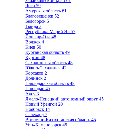
Забайкальский край
61
Чита
59
Амурская область
61
Благовещенск
52
Белогорск
5
Тында
3
Республика Марий Эл
57
Йошкар-Ола
48
Волжск
4
Киев
50
Курганская область
49
Курган
48
Сахалинская область
48
Южно-Сахалинск
42
Корсаков
2
Долинск
2
Павлодарская область
48
Павлодар
45
Аксу
3
Ямало-Ненецкий автономный округ
45
Новый Уренгой
20
Ноябрьск
14
Салехард
7
Восточно-Казахстанская область
45
Усть-Каменогорск
45