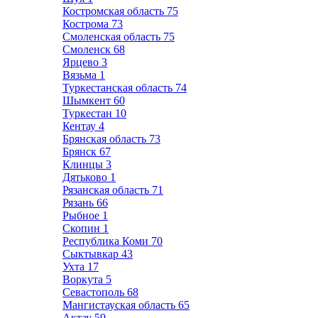
Костромская область
75
Кострома
73
Смоленская область
75
Смоленск
68
Ярцево
3
Вязьма
1
Туркестанская область
74
Шымкент
60
Туркестан
10
Кентау
4
Брянская область
73
Брянск
67
Клинцы
3
Дятьково
1
Рязанская область
71
Рязань
66
Рыбное
1
Скопин
1
Республика Коми
70
Сыктывкар
43
Ухта
17
Воркута
5
Севастополь
68
Мангистауская область
65
Актау
59