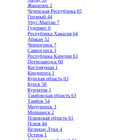
Жанаозен
2
Чеченская Республика
65
Грозный
44
Урус-Мартан
7
Гудермес
6
Республика Хакасия
64
Абакан
52
Черногорск
7
Саяногорск
3
Республика Карелия
63
Петрозаводск
60
Костомукша
1
Кондопога
1
Курская область
63
Курск
58
Курчатов
1
Тамбовская область
63
Тамбов
54
Мичуринск
3
Моршанск
2
Псковская область
61
Псков
44
Великие Луки
4
Остров
1