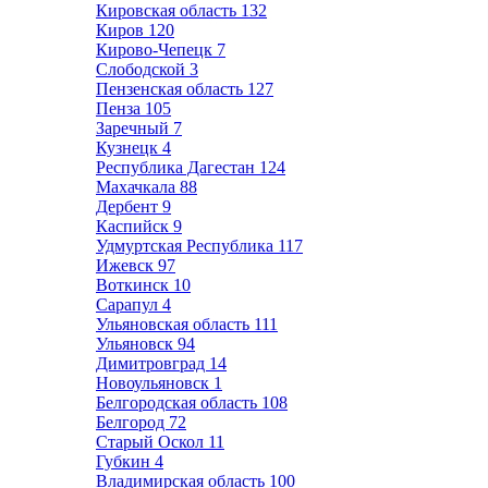
Кировская область
132
Киров
120
Кирово-Чепецк
7
Слободской
3
Пензенская область
127
Пенза
105
Заречный
7
Кузнецк
4
Республика Дагестан
124
Махачкала
88
Дербент
9
Каспийск
9
Удмуртская Республика
117
Ижевск
97
Воткинск
10
Сарапул
4
Ульяновская область
111
Ульяновск
94
Димитровград
14
Новоульяновск
1
Белгородская область
108
Белгород
72
Старый Оскол
11
Губкин
4
Владимирская область
100