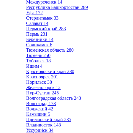
Междуреченск
14
Республика Башкортостан
289
Уфа
172
Стерлитамак
33
Салават
14
Пермский край
283
Пермь
231
Березники
14
Соликамск
6
Тюменская область
280
Тюмень
250
Тобольск
18
Ишим
4
Красноярский край
280
Красноярск
201
Норильск
38
Железногорск
12
Нур-Султан
245
Волгоградская область
243
Волгоград
178
Волжский
42
Камышин
5
Приморский край
235
Владивосток
148
Уссурийск
34