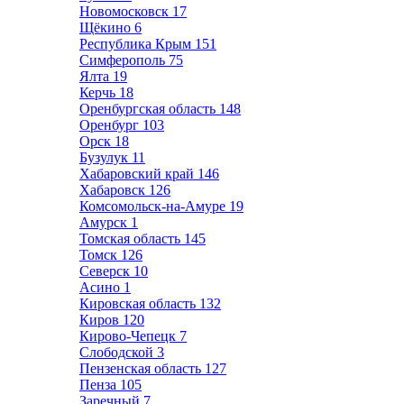
Новомосковск
17
Щёкино
6
Республика Крым
151
Симферополь
75
Ялта
19
Керчь
18
Оренбургская область
148
Оренбург
103
Орск
18
Бузулук
11
Хабаровский край
146
Хабаровск
126
Комсомольск-на-Амуре
19
Амурск
1
Томская область
145
Томск
126
Северск
10
Асино
1
Кировская область
132
Киров
120
Кирово-Чепецк
7
Слободской
3
Пензенская область
127
Пенза
105
Заречный
7