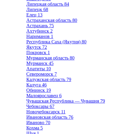
Липецкая область
84
Липецк
68
Елец
13
Астраханская область
80
Астрахань
75
Ахтубинск
2
Нариманов
1
Республика Саха (Якутия)
80
Якутск
72
Покровск
1
Мурманская область
80
Мурманск
45
Апатиты
10
Североморск
7
Калужская область
79
Калуга
46
Обнинск
19
Малоярославец
6
Чувашская Республика — Чувашия
79
Чебоксары
67
Новочебоксарск
11
Ивановская область
76
Иваново
70
Кохма
5
Шуя
1