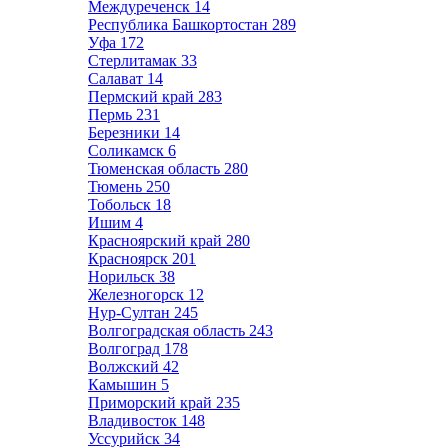
Междуреченск
14
Республика Башкортостан
289
Уфа
172
Стерлитамак
33
Салават
14
Пермский край
283
Пермь
231
Березники
14
Соликамск
6
Тюменская область
280
Тюмень
250
Тобольск
18
Ишим
4
Красноярский край
280
Красноярск
201
Норильск
38
Железногорск
12
Нур-Султан
245
Волгоградская область
243
Волгоград
178
Волжский
42
Камышин
5
Приморский край
235
Владивосток
148
Уссурийск
34