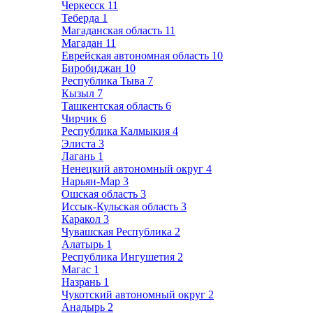
Черкесск
11
Теберда
1
Магаданская область
11
Магадан
11
Еврейская автономная область
10
Биробиджан
10
Республика Тыва
7
Кызыл
7
Ташкентская область
6
Чирчик
6
Республика Калмыкия
4
Элиста
3
Лагань
1
Ненецкий автономный округ
4
Нарьян-Мар
3
Ошская область
3
Иссык-Кульская область
3
Каракол
3
Чувашская Республика
2
Алатырь
1
Республика Ингушетия
2
Магас
1
Назрань
1
Чукотский автономный округ
2
Анадырь
2