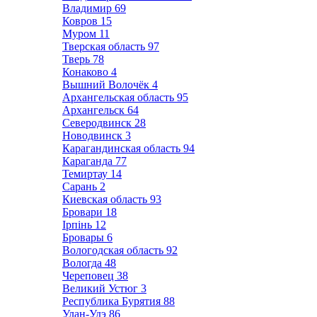
Владимир
69
Ковров
15
Муром
11
Тверская область
97
Тверь
78
Конаково
4
Вышний Волочёк
4
Архангельская область
95
Архангельск
64
Северодвинск
28
Новодвинск
3
Карагандинская область
94
Караганда
77
Темиртау
14
Сарань
2
Киевская область
93
Бровари
18
Ірпінь
12
Бровары
6
Вологодская область
92
Вологда
48
Череповец
38
Великий Устюг
3
Республика Бурятия
88
Улан-Удэ
86