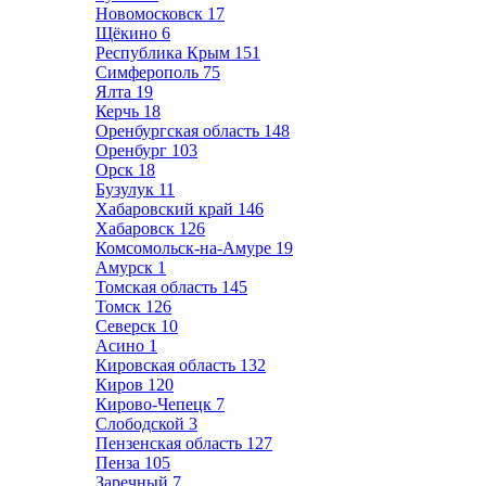
Новомосковск
17
Щёкино
6
Республика Крым
151
Симферополь
75
Ялта
19
Керчь
18
Оренбургская область
148
Оренбург
103
Орск
18
Бузулук
11
Хабаровский край
146
Хабаровск
126
Комсомольск-на-Амуре
19
Амурск
1
Томская область
145
Томск
126
Северск
10
Асино
1
Кировская область
132
Киров
120
Кирово-Чепецк
7
Слободской
3
Пензенская область
127
Пенза
105
Заречный
7