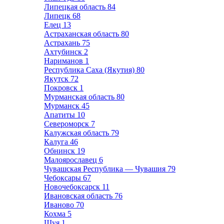
Липецкая область
84
Липецк
68
Елец
13
Астраханская область
80
Астрахань
75
Ахтубинск
2
Нариманов
1
Республика Саха (Якутия)
80
Якутск
72
Покровск
1
Мурманская область
80
Мурманск
45
Апатиты
10
Североморск
7
Калужская область
79
Калуга
46
Обнинск
19
Малоярославец
6
Чувашская Республика — Чувашия
79
Чебоксары
67
Новочебоксарск
11
Ивановская область
76
Иваново
70
Кохма
5
Шуя
1