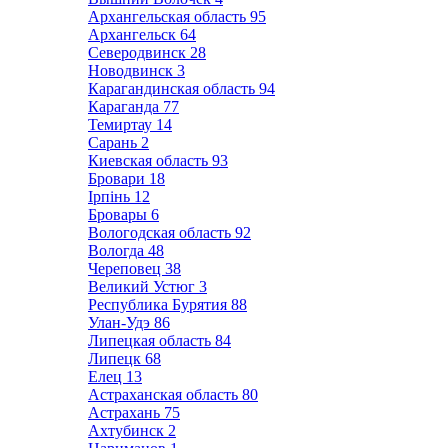
Архангельская область
95
Архангельск
64
Северодвинск
28
Новодвинск
3
Карагандинская область
94
Караганда
77
Темиртау
14
Сарань
2
Киевская область
93
Бровари
18
Ірпінь
12
Бровары
6
Вологодская область
92
Вологда
48
Череповец
38
Великий Устюг
3
Республика Бурятия
88
Улан-Удэ
86
Липецкая область
84
Липецк
68
Елец
13
Астраханская область
80
Астрахань
75
Ахтубинск
2