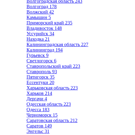
Волгоградская область
243
Волгоград
178
Волжский
42
Камышин
5
Приморский край
235
Владивосток
148
Уссурийск
34
Находка
21
Калининградская область
227
Калининград
194
Гурьевск
9
Светлогорск
6
Ставропольский край
223
Ставрополь
93
Пятигорск
35
Ессентуки
20
Харьковская область
223
Харьков
214
Дергачи
4
Одесская область
223
Одесса
183
Черноморск
15
Саратовская область
212
Саратов
149
Энгельс
31