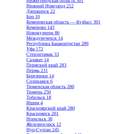
Нижегородская область
301
Нижний Новгород
212
Дзержинск
22
Бор
10
Кемеровская область — Кузбасс
301
Кемерово
143
Новокузнецк
86
Междуреченск
14
Республика Башкортостан
289
Уфа
172
Стерлитамак
33
Салават
14
Пермский край
283
Пермь
231
Березники
14
Соликамск
6
Тюменская область
280
Тюмень
250
Тобольск
18
Ишим
4
Красноярский край
280
Красноярск
201
Норильск
38
Железногорск
12
Нур-Султан
245