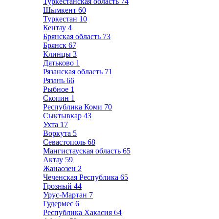
Туркестанская область
74
Шымкент
60
Туркестан
10
Кентау
4
Брянская область
73
Брянск
67
Клинцы
3
Дятьково
1
Рязанская область
71
Рязань
66
Рыбное
1
Скопин
1
Республика Коми
70
Сыктывкар
43
Ухта
17
Воркута
5
Севастополь
68
Мангистауская область
65
Актау
59
Жанаозен
2
Чеченская Республика
65
Грозный
44
Урус-Мартан
7
Гудермес
6
Республика Хакасия
64