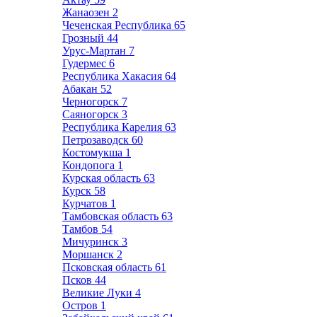
Жанаозен
2
Чеченская Республика
65
Грозный
44
Урус-Мартан
7
Гудермес
6
Республика Хакасия
64
Абакан
52
Черногорск
7
Саяногорск
3
Республика Карелия
63
Петрозаводск
60
Костомукша
1
Кондопога
1
Курская область
63
Курск
58
Курчатов
1
Тамбовская область
63
Тамбов
54
Мичуринск
3
Моршанск
2
Псковская область
61
Псков
44
Великие Луки
4
Остров
1