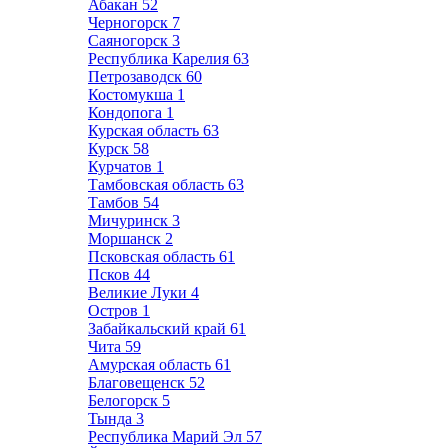
Абакан
52
Черногорск
7
Саяногорск
3
Республика Карелия
63
Петрозаводск
60
Костомукша
1
Кондопога
1
Курская область
63
Курск
58
Курчатов
1
Тамбовская область
63
Тамбов
54
Мичуринск
3
Моршанск
2
Псковская область
61
Псков
44
Великие Луки
4
Остров
1
Забайкальский край
61
Чита
59
Амурская область
61
Благовещенск
52
Белогорск
5
Тында
3
Республика Марий Эл
57