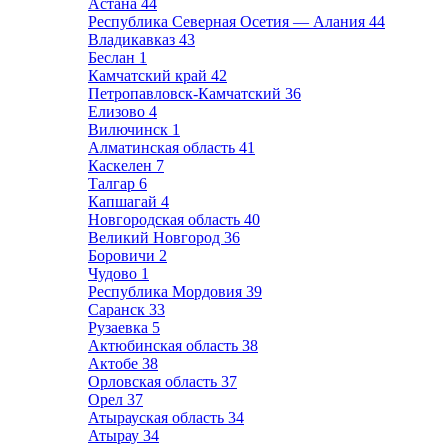
Астана
44
Республика Северная Осетия — Алания
44
Владикавказ
43
Беслан
1
Камчатский край
42
Петропавловск-Камчатский
36
Елизово
4
Вилючинск
1
Алматинская область
41
Каскелен
7
Талгар
6
Капшагай
4
Новгородская область
40
Великий Новгород
36
Боровичи
2
Чудово
1
Республика Мордовия
39
Саранск
33
Рузаевка
5
Актюбинская область
38
Актобе
38
Орловская область
37
Орел
37
Атырауская область
34
Атырау
34