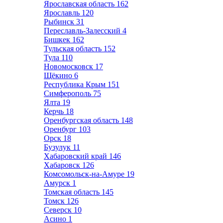
Ярославская область
162
Ярославль
120
Рыбинск
31
Переславль-Залесский
4
Бишкек
162
Тульская область
152
Тула
110
Новомосковск
17
Щёкино
6
Республика Крым
151
Симферополь
75
Ялта
19
Керчь
18
Оренбургская область
148
Оренбург
103
Орск
18
Бузулук
11
Хабаровский край
146
Хабаровск
126
Комсомольск-на-Амуре
19
Амурск
1
Томская область
145
Томск
126
Северск
10
Асино
1