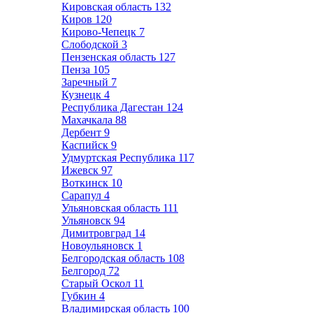
Кировская область
132
Киров
120
Кирово-Чепецк
7
Слободской
3
Пензенская область
127
Пенза
105
Заречный
7
Кузнецк
4
Республика Дагестан
124
Махачкала
88
Дербент
9
Каспийск
9
Удмуртская Республика
117
Ижевск
97
Воткинск
10
Сарапул
4
Ульяновская область
111
Ульяновск
94
Димитровград
14
Новоульяновск
1
Белгородская область
108
Белгород
72
Старый Оскол
11
Губкин
4
Владимирская область
100