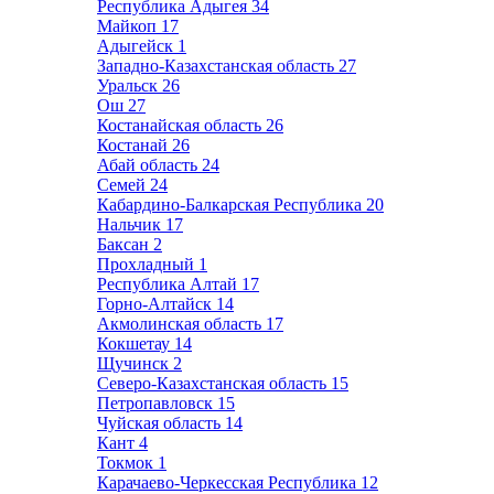
Республика Адыгея
34
Майкоп
17
Адыгейск
1
Западно-Казахстанская область
27
Уральск
26
Ош
27
Костанайская область
26
Костанай
26
Абай область
24
Семей
24
Кабардино-Балкарская Республика
20
Нальчик
17
Баксан
2
Прохладный
1
Республика Алтай
17
Горно-Алтайск
14
Акмолинская область
17
Кокшетау
14
Щучинск
2
Северо-Казахстанская область
15
Петропавловск
15
Чуйская область
14
Кант
4
Токмок
1
Карачаево-Черкесская Республика
12