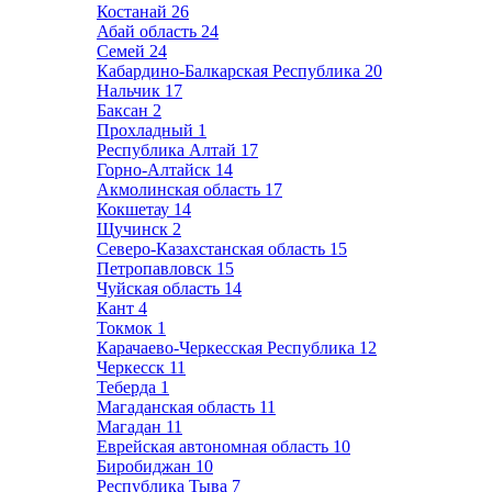
Костанай
26
Абай область
24
Семей
24
Кабардино-Балкарская Республика
20
Нальчик
17
Баксан
2
Прохладный
1
Республика Алтай
17
Горно-Алтайск
14
Акмолинская область
17
Кокшетау
14
Щучинск
2
Северо-Казахстанская область
15
Петропавловск
15
Чуйская область
14
Кант
4
Токмок
1
Карачаево-Черкесская Республика
12
Черкесск
11
Теберда
1
Магаданская область
11
Магадан
11
Еврейская автономная область
10
Биробиджан
10
Республика Тыва
7