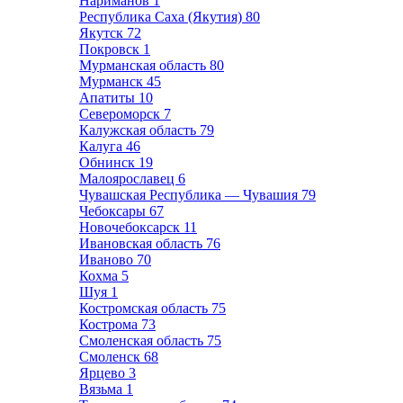
Нариманов
1
Республика Саха (Якутия)
80
Якутск
72
Покровск
1
Мурманская область
80
Мурманск
45
Апатиты
10
Североморск
7
Калужская область
79
Калуга
46
Обнинск
19
Малоярославец
6
Чувашская Республика — Чувашия
79
Чебоксары
67
Новочебоксарск
11
Ивановская область
76
Иваново
70
Кохма
5
Шуя
1
Костромская область
75
Кострома
73
Смоленская область
75
Смоленск
68
Ярцево
3
Вязьма
1