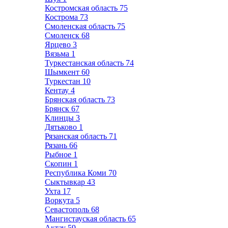
Костромская область
75
Кострома
73
Смоленская область
75
Смоленск
68
Ярцево
3
Вязьма
1
Туркестанская область
74
Шымкент
60
Туркестан
10
Кентау
4
Брянская область
73
Брянск
67
Клинцы
3
Дятьково
1
Рязанская область
71
Рязань
66
Рыбное
1
Скопин
1
Республика Коми
70
Сыктывкар
43
Ухта
17
Воркута
5
Севастополь
68
Мангистауская область
65
Актау
59