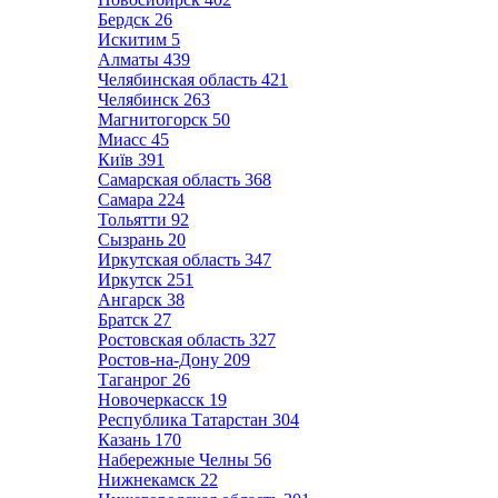
Бердск
26
Искитим
5
Алматы
439
Челябинская область
421
Челябинск
263
Магнитогорск
50
Миасс
45
Київ
391
Самарская область
368
Самара
224
Тольятти
92
Сызрань
20
Иркутская область
347
Иркутск
251
Ангарск
38
Братск
27
Ростовская область
327
Ростов-на-Дону
209
Таганрог
26
Новочеркасск
19
Республика Татарстан
304
Казань
170
Набережные Челны
56
Нижнекамск
22