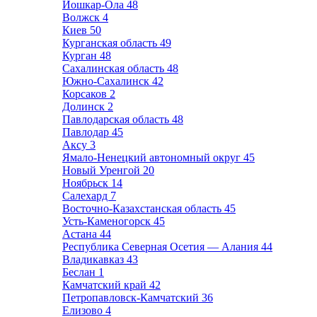
Йошкар-Ола
48
Волжск
4
Киев
50
Курганская область
49
Курган
48
Сахалинская область
48
Южно-Сахалинск
42
Корсаков
2
Долинск
2
Павлодарская область
48
Павлодар
45
Аксу
3
Ямало-Ненецкий автономный округ
45
Новый Уренгой
20
Ноябрьск
14
Салехард
7
Восточно-Казахстанская область
45
Усть-Каменогорск
45
Астана
44
Республика Северная Осетия — Алания
44
Владикавказ
43
Беслан
1
Камчатский край
42
Петропавловск-Камчатский
36
Елизово
4