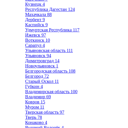
Кузнецк
4
Республика Дагестан
124
Махачкала
88
Дербент
9
Каспийск
9
Удмуртская Республика
117
Ижевск
97
Воткинск
10
Сарапул
4
Ульяновская область
111
Ульяновск
94
Димитровград
14
Новоульяновск
1
Белгородская область
108
Белгород
72
Старый Оскол
11
Губкин
4
Владимирская область
100
Владимир
69
Ковров
15
Муром
11
Тверская область
97
Тверь
78
Конаково
4
Вышний Волочёк
4