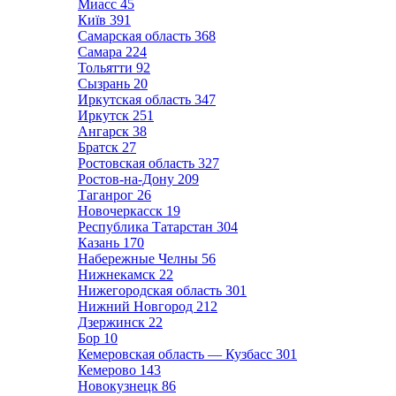
Миасс
45
Київ
391
Самарская область
368
Самара
224
Тольятти
92
Сызрань
20
Иркутская область
347
Иркутск
251
Ангарск
38
Братск
27
Ростовская область
327
Ростов-на-Дону
209
Таганрог
26
Новочеркасск
19
Республика Татарстан
304
Казань
170
Набережные Челны
56
Нижнекамск
22
Нижегородская область
301
Нижний Новгород
212
Дзержинск
22
Бор
10
Кемеровская область — Кузбасс
301
Кемерово
143
Новокузнецк
86