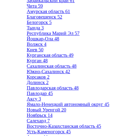
Забайкальский край
61
Чита
59
Амурская область
61
Благовещенск
52
Белогорск
5
Тында
3
Республика Марий Эл
57
Йошкар-Ола
48
Волжск
4
Киев
50
Курганская область
49
Курган
48
Сахалинская область
48
Южно-Сахалинск
42
Корсаков
2
Долинск
2
Павлодарская область
48
Павлодар
45
Аксу
3
Ямало-Ненецкий автономный округ
45
Новый Уренгой
20
Ноябрьск
14
Салехард
7
Восточно-Казахстанская область
45
Усть-Каменогорск
45