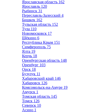
Ярославская область
162
Ярославль
120
Рыбинск
31
Переславль-Залесский
4
Бишкек
162
Тульская область
152
Тула
110
Новомосковск
17
Щёкино
6
Республика Крым
151
Симферополь
75
Ялта
19
Керчь
18
Оренбургская область
148
Оренбург
103
Орск
18
Бузулук
11
Хабаровский край
146
Хабаровск
126
Комсомольск-на-Амуре
19
Амурск
1
Томская область
145
Томск
126
Северск
10
Асино
1