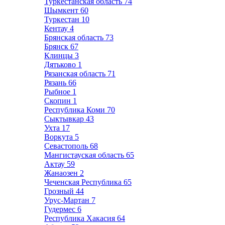
Туркестанская область
74
Шымкент
60
Туркестан
10
Кентау
4
Брянская область
73
Брянск
67
Клинцы
3
Дятьково
1
Рязанская область
71
Рязань
66
Рыбное
1
Скопин
1
Республика Коми
70
Сыктывкар
43
Ухта
17
Воркута
5
Севастополь
68
Мангистауская область
65
Актау
59
Жанаозен
2
Чеченская Республика
65
Грозный
44
Урус-Мартан
7
Гудермес
6
Республика Хакасия
64