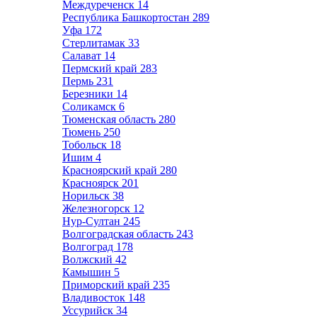
Междуреченск
14
Республика Башкортостан
289
Уфа
172
Стерлитамак
33
Салават
14
Пермский край
283
Пермь
231
Березники
14
Соликамск
6
Тюменская область
280
Тюмень
250
Тобольск
18
Ишим
4
Красноярский край
280
Красноярск
201
Норильск
38
Железногорск
12
Нур-Султан
245
Волгоградская область
243
Волгоград
178
Волжский
42
Камышин
5
Приморский край
235
Владивосток
148
Уссурийск
34