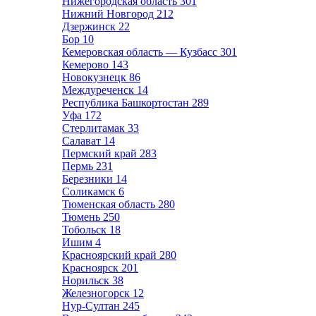
Нижегородская область
301
Нижний Новгород
212
Дзержинск
22
Бор
10
Кемеровская область — Кузбасс
301
Кемерово
143
Новокузнецк
86
Междуреченск
14
Республика Башкортостан
289
Уфа
172
Стерлитамак
33
Салават
14
Пермский край
283
Пермь
231
Березники
14
Соликамск
6
Тюменская область
280
Тюмень
250
Тобольск
18
Ишим
4
Красноярский край
280
Красноярск
201
Норильск
38
Железногорск
12
Нур-Султан
245