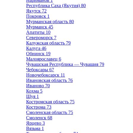
Нариманов
1
Республика Саха (Якутия)
80
Якутск
72
Покровск
1
Мурманская область
80
Мурманск
45
Апатиты
10
Североморск
7
Калужская область
79
Калуга
46
Обнинск
19
Малоярославец
6
Чувашская Республика — Чувашия
79
Чебоксары
67
Новочебоксарск
11
Ивановская область
76
Иваново
70
Кохма
5
Шуя
1
Костромская область
75
Кострома
73
Смоленская область
75
Смоленск
68
Ярцево
3
Вязьма
1