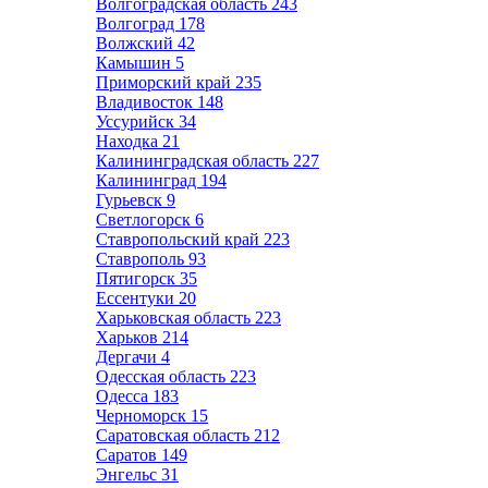
Волгоградская область
243
Волгоград
178
Волжский
42
Камышин
5
Приморский край
235
Владивосток
148
Уссурийск
34
Находка
21
Калининградская область
227
Калининград
194
Гурьевск
9
Светлогорск
6
Ставропольский край
223
Ставрополь
93
Пятигорск
35
Ессентуки
20
Харьковская область
223
Харьков
214
Дергачи
4
Одесская область
223
Одесса
183
Черноморск
15
Саратовская область
212
Саратов
149
Энгельс
31