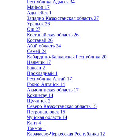
Республика Адыгея
34
Майкоп
17
Адыгейск
1
Западно-Казахстанская область
27
Уральск
26
Ош
27
Костанайская область
26
Костанай
26
Абай область
24
Семей
24
Кабардино-Балкарская Республика
20
Нальчик
17
Баксан
2
Прохладный
1
Республика Алтай
17
Горно-Алтайск
14
Акмолинская область
17
Кокшетау
14
Щучинск
2
Северо-Казахстанская область
15
Петропавловск
15
Чуйская область
14
Кант
4
Токмок
1
Карачаево-Черкесская Республика
12