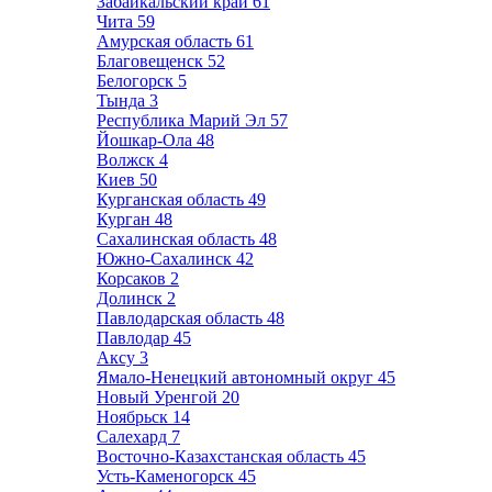
Забайкальский край
61
Чита
59
Амурская область
61
Благовещенск
52
Белогорск
5
Тында
3
Республика Марий Эл
57
Йошкар-Ола
48
Волжск
4
Киев
50
Курганская область
49
Курган
48
Сахалинская область
48
Южно-Сахалинск
42
Корсаков
2
Долинск
2
Павлодарская область
48
Павлодар
45
Аксу
3
Ямало-Ненецкий автономный округ
45
Новый Уренгой
20
Ноябрьск
14
Салехард
7
Восточно-Казахстанская область
45
Усть-Каменогорск
45