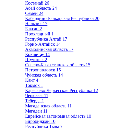
Костанай
26
Абай область
24
Семей
24
Кабардино-Балкарская Республика
20
Нальчик
17
Баксан
2
Прохладный
1
Республика Алтай
17
Горно-Алтайск
14
Акмолинская область
17
Кокшетау
14
Щучинск
2
Северо-Казахстанская область
15
Петропавловск
15
Чуйская область
14
Кант
4
Токмок
1
Карачаево-Черкесская Республика
12
Черкесск
11
Теберда
1
Магаданская область
11
Магадан
11
Еврейская автономная область
10
Биробиджан
10
Республика Тыва
7