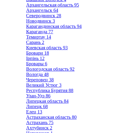
Архангельская область
95
Архангельск
64
Северодвинск
28
Новодвинск
3
Карагандинская область
94
Караганда
77
Темиртау
14
Сарань
2
Киевская область
93
Бровари
18
Ірпінь
12
Бровары
6
Вологодская область
92
Вологда
48
Череповец
38
Великий Устюг
3
Республика Бурятия
88
Улан-Удэ
86
Липецкая область
84
Липецк
68
Елец
13
Астраханская область
80
Астрахань
75
Ахтубинск
2