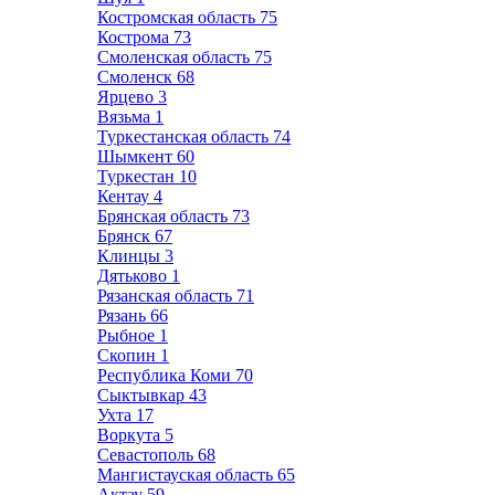
Костромская область
75
Кострома
73
Смоленская область
75
Смоленск
68
Ярцево
3
Вязьма
1
Туркестанская область
74
Шымкент
60
Туркестан
10
Кентау
4
Брянская область
73
Брянск
67
Клинцы
3
Дятьково
1
Рязанская область
71
Рязань
66
Рыбное
1
Скопин
1
Республика Коми
70
Сыктывкар
43
Ухта
17
Воркута
5
Севастополь
68
Мангистауская область
65
Актау
59