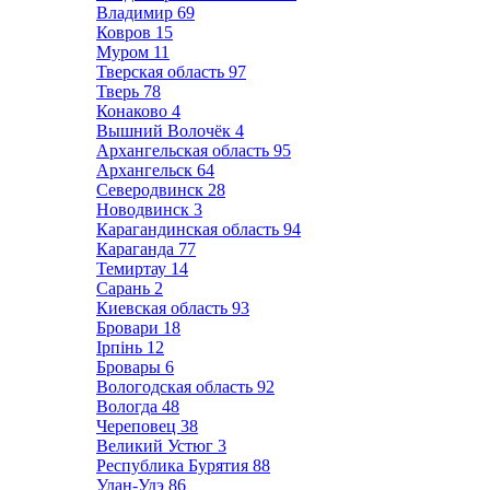
Владимир
69
Ковров
15
Муром
11
Тверская область
97
Тверь
78
Конаково
4
Вышний Волочёк
4
Архангельская область
95
Архангельск
64
Северодвинск
28
Новодвинск
3
Карагандинская область
94
Караганда
77
Темиртау
14
Сарань
2
Киевская область
93
Бровари
18
Ірпінь
12
Бровары
6
Вологодская область
92
Вологда
48
Череповец
38
Великий Устюг
3
Республика Бурятия
88
Улан-Удэ
86