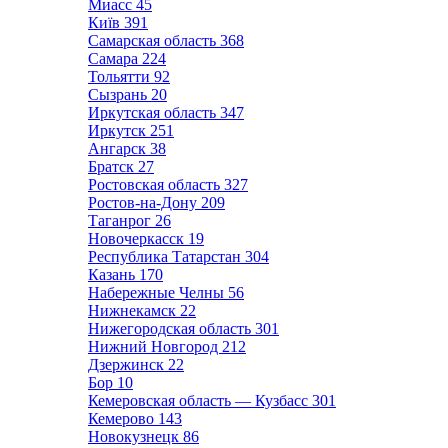
Миасс
45
Київ
391
Самарская область
368
Самара
224
Тольятти
92
Сызрань
20
Иркутская область
347
Иркутск
251
Ангарск
38
Братск
27
Ростовская область
327
Ростов-на-Дону
209
Таганрог
26
Новочеркасск
19
Республика Татарстан
304
Казань
170
Набережные Челны
56
Нижнекамск
22
Нижегородская область
301
Нижний Новгород
212
Дзержинск
22
Бор
10
Кемеровская область — Кузбасс
301
Кемерово
143
Новокузнецк
86