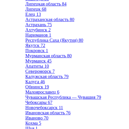
Липецкая область
84
Липецк
68
Елец
13
Астраханская область
80
Астрахань
75
Ахтубинск
2
Нариманов
1
Республика Саха (Якутия)
80
Якутск
72
Покровск
1
Мурманская область
80
Мурманск
45
Апатиты
10
Североморск
7
Калужская область
79
Калуга
46
Обнинск
19
Малоярославец
6
Чувашская Республика — Чувашия
79
Чебоксары
67
Новочебоксарск
11
Ивановская область
76
Иваново
70
Кохма
5
Шуя
1