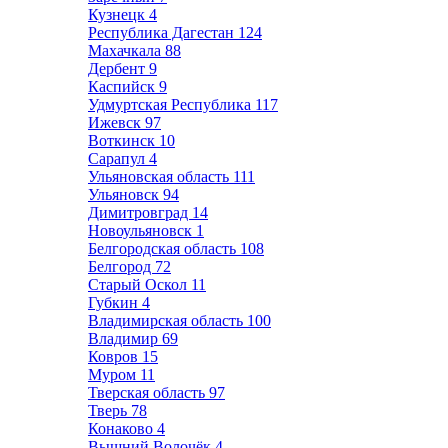
Кузнецк
4
Республика Дагестан
124
Махачкала
88
Дербент
9
Каспийск
9
Удмуртская Республика
117
Ижевск
97
Воткинск
10
Сарапул
4
Ульяновская область
111
Ульяновск
94
Димитровград
14
Новоульяновск
1
Белгородская область
108
Белгород
72
Старый Оскол
11
Губкин
4
Владимирская область
100
Владимир
69
Ковров
15
Муром
11
Тверская область
97
Тверь
78
Конаково
4
Вышний Волочёк
4