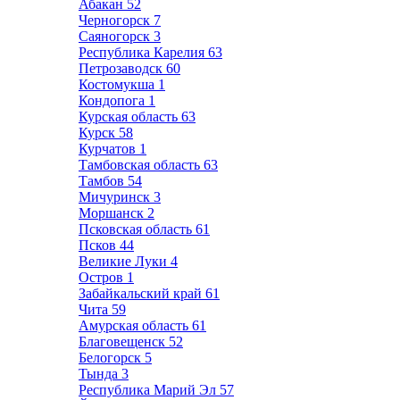
Абакан
52
Черногорск
7
Саяногорск
3
Республика Карелия
63
Петрозаводск
60
Костомукша
1
Кондопога
1
Курская область
63
Курск
58
Курчатов
1
Тамбовская область
63
Тамбов
54
Мичуринск
3
Моршанск
2
Псковская область
61
Псков
44
Великие Луки
4
Остров
1
Забайкальский край
61
Чита
59
Амурская область
61
Благовещенск
52
Белогорск
5
Тында
3
Республика Марий Эл
57