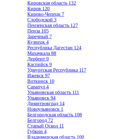
Кировская область
132
Киров
120
Кирово-Чепецк
7
Слободской
3
Пензенская область
127
Пенза
105
Заречный
7
Кузнецк
4
Республика Дагестан
124
Махачкала
88
Дербент
9
Каспийск
9
Удмуртская Республика
117
Ижевск
97
Воткинск
10
Сарапул
4
Ульяновская область
111
Ульяновск
94
Димитровград
14
Новоульяновск
1
Белгородская область
108
Белгород
72
Старый Оскол
11
Губкин
4
Владимирская область
100