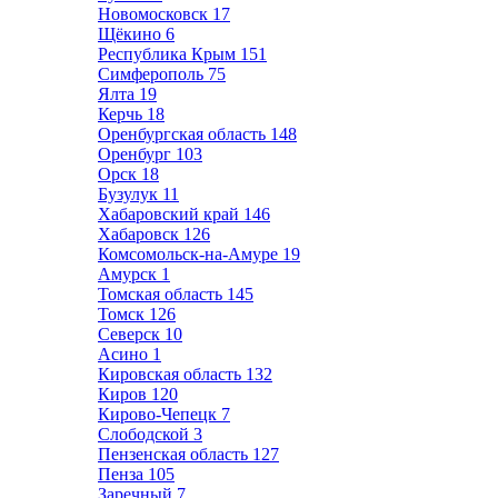
Новомосковск
17
Щёкино
6
Республика Крым
151
Симферополь
75
Ялта
19
Керчь
18
Оренбургская область
148
Оренбург
103
Орск
18
Бузулук
11
Хабаровский край
146
Хабаровск
126
Комсомольск-на-Амуре
19
Амурск
1
Томская область
145
Томск
126
Северск
10
Асино
1
Кировская область
132
Киров
120
Кирово-Чепецк
7
Слободской
3
Пензенская область
127
Пенза
105
Заречный
7