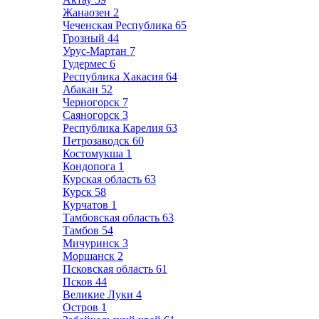
Жанаозен
2
Чеченская Республика
65
Грозный
44
Урус-Мартан
7
Гудермес
6
Республика Хакасия
64
Абакан
52
Черногорск
7
Саяногорск
3
Республика Карелия
63
Петрозаводск
60
Костомукша
1
Кондопога
1
Курская область
63
Курск
58
Курчатов
1
Тамбовская область
63
Тамбов
54
Мичуринск
3
Моршанск
2
Псковская область
61
Псков
44
Великие Луки
4
Остров
1