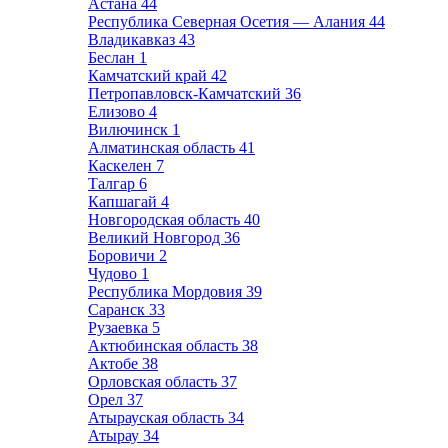
Астана
44
Республика Северная Осетия — Алания
44
Владикавказ
43
Беслан
1
Камчатский край
42
Петропавловск-Камчатский
36
Елизово
4
Вилючинск
1
Алматинская область
41
Каскелен
7
Талгар
6
Капшагай
4
Новгородская область
40
Великий Новгород
36
Боровичи
2
Чудово
1
Республика Мордовия
39
Саранск
33
Рузаевка
5
Актюбинская область
38
Актобе
38
Орловская область
37
Орел
37
Атырауская область
34
Атырау
34