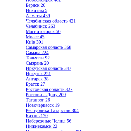
Бердск
26
Искитим
5
Алматы
439
Челябинская область
421
Челябинск
263
Магнитогорск
50
Миасс
45
Київ
391
Самарская область
368
Самара
224
Тольятти
92
Сызрань
20
Иркутская область
347
Иркутск
251
Ангарск
38
Братск
27
Ростовская область
327
Ростов-на-Дону
209
Таганрог
26
Новочеркасск
19
Республика Татарстан
304
Казань
170
Набережные Челны
56
Нижнекамск
22