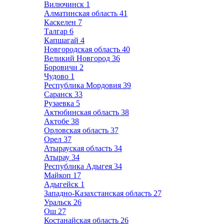
Вилючинск
1
Алматинская область
41
Каскелен
7
Талгар
6
Капшагай
4
Новгородская область
40
Великий Новгород
36
Боровичи
2
Чудово
1
Республика Мордовия
39
Саранск
33
Рузаевка
5
Актюбинская область
38
Актобе
38
Орловская область
37
Орел
37
Атырауская область
34
Атырау
34
Республика Адыгея
34
Майкоп
17
Адыгейск
1
Западно-Казахстанская область
27
Уральск
26
Ош
27
Костанайская область
26