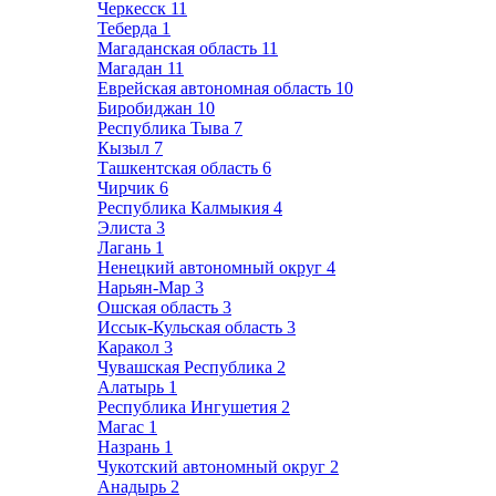
Черкесск
11
Теберда
1
Магаданская область
11
Магадан
11
Еврейская автономная область
10
Биробиджан
10
Республика Тыва
7
Кызыл
7
Ташкентская область
6
Чирчик
6
Республика Калмыкия
4
Элиста
3
Лагань
1
Ненецкий автономный округ
4
Нарьян-Мар
3
Ошская область
3
Иссык-Кульская область
3
Каракол
3
Чувашская Республика
2
Алатырь
1
Республика Ингушетия
2
Магас
1
Назрань
1
Чукотский автономный округ
2
Анадырь
2