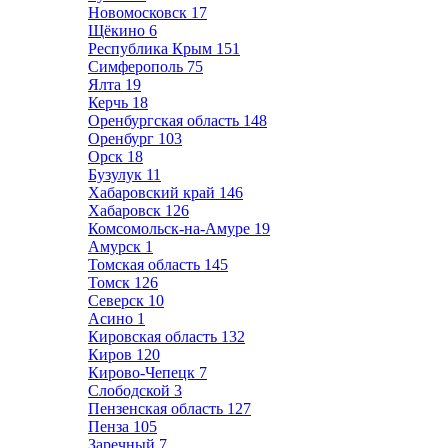
Новомосковск
17
Щёкино
6
Республика Крым
151
Симферополь
75
Ялта
19
Керчь
18
Оренбургская область
148
Оренбург
103
Орск
18
Бузулук
11
Хабаровский край
146
Хабаровск
126
Комсомольск-на-Амуре
19
Амурск
1
Томская область
145
Томск
126
Северск
10
Асино
1
Кировская область
132
Киров
120
Кирово-Чепецк
7
Слободской
3
Пензенская область
127
Пенза
105
Заречный
7