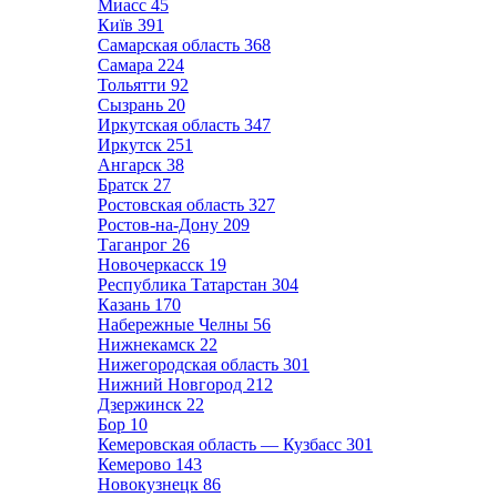
Миасс
45
Київ
391
Самарская область
368
Самара
224
Тольятти
92
Сызрань
20
Иркутская область
347
Иркутск
251
Ангарск
38
Братск
27
Ростовская область
327
Ростов-на-Дону
209
Таганрог
26
Новочеркасск
19
Республика Татарстан
304
Казань
170
Набережные Челны
56
Нижнекамск
22
Нижегородская область
301
Нижний Новгород
212
Дзержинск
22
Бор
10
Кемеровская область — Кузбасс
301
Кемерово
143
Новокузнецк
86