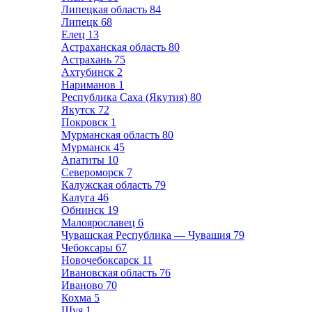
Липецкая область
84
Липецк
68
Елец
13
Астраханская область
80
Астрахань
75
Ахтубинск
2
Нариманов
1
Республика Саха (Якутия)
80
Якутск
72
Покровск
1
Мурманская область
80
Мурманск
45
Апатиты
10
Североморск
7
Калужская область
79
Калуга
46
Обнинск
19
Малоярославец
6
Чувашская Республика — Чувашия
79
Чебоксары
67
Новочебоксарск
11
Ивановская область
76
Иваново
70
Кохма
5
Шуя
1