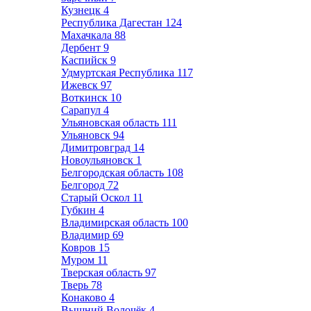
Кузнецк
4
Республика Дагестан
124
Махачкала
88
Дербент
9
Каспийск
9
Удмуртская Республика
117
Ижевск
97
Воткинск
10
Сарапул
4
Ульяновская область
111
Ульяновск
94
Димитровград
14
Новоульяновск
1
Белгородская область
108
Белгород
72
Старый Оскол
11
Губкин
4
Владимирская область
100
Владимир
69
Ковров
15
Муром
11
Тверская область
97
Тверь
78
Конаково
4
Вышний Волочёк
4