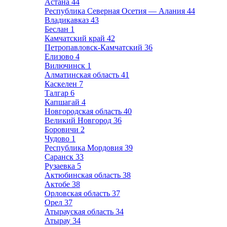
Астана
44
Республика Северная Осетия — Алания
44
Владикавказ
43
Беслан
1
Камчатский край
42
Петропавловск-Камчатский
36
Елизово
4
Вилючинск
1
Алматинская область
41
Каскелен
7
Талгар
6
Капшагай
4
Новгородская область
40
Великий Новгород
36
Боровичи
2
Чудово
1
Республика Мордовия
39
Саранск
33
Рузаевка
5
Актюбинская область
38
Актобе
38
Орловская область
37
Орел
37
Атырауская область
34
Атырау
34