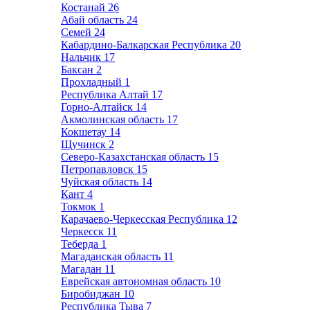
Костанай
26
Абай область
24
Семей
24
Кабардино-Балкарская Республика
20
Нальчик
17
Баксан
2
Прохладный
1
Республика Алтай
17
Горно-Алтайск
14
Акмолинская область
17
Кокшетау
14
Щучинск
2
Северо-Казахстанская область
15
Петропавловск
15
Чуйская область
14
Кант
4
Токмок
1
Карачаево-Черкесская Республика
12
Черкесск
11
Теберда
1
Магаданская область
11
Магадан
11
Еврейская автономная область
10
Биробиджан
10
Республика Тыва
7