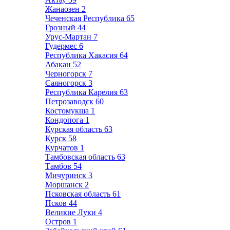
Жанаозен
2
Чеченская Республика
65
Грозный
44
Урус-Мартан
7
Гудермес
6
Республика Хакасия
64
Абакан
52
Черногорск
7
Саяногорск
3
Республика Карелия
63
Петрозаводск
60
Костомукша
1
Кондопога
1
Курская область
63
Курск
58
Курчатов
1
Тамбовская область
63
Тамбов
54
Мичуринск
3
Моршанск
2
Псковская область
61
Псков
44
Великие Луки
4
Остров
1