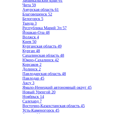
Забайкальский край
61
Чита
59
Амурская область
61
Благовещенск
52
Белогорск
5
Тында
3
Республика Марий Эл
57
Йошкар-Ола
48
Волжск
4
Киев
50
Курганская область
49
Курган
48
Сахалинская область
48
Южно-Сахалинск
42
Корсаков
2
Долинск
2
Павлодарская область
48
Павлодар
45
Аксу
3
Ямало-Ненецкий автономный округ
45
Новый Уренгой
20
Ноябрьск
14
Салехард
7
Восточно-Казахстанская область
45
Усть-Каменогорск
45