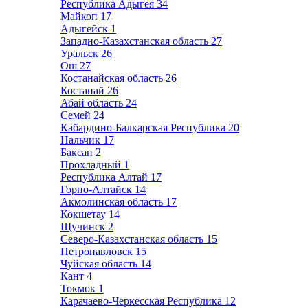
Республика Адыгея
34
Майкоп
17
Адыгейск
1
Западно-Казахстанская область
27
Уральск
26
Ош
27
Костанайская область
26
Костанай
26
Абай область
24
Семей
24
Кабардино-Балкарская Республика
20
Нальчик
17
Баксан
2
Прохладный
1
Республика Алтай
17
Горно-Алтайск
14
Акмолинская область
17
Кокшетау
14
Щучинск
2
Северо-Казахстанская область
15
Петропавловск
15
Чуйская область
14
Кант
4
Токмок
1
Карачаево-Черкесская Республика
12