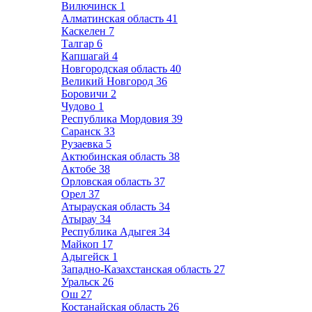
Вилючинск
1
Алматинская область
41
Каскелен
7
Талгар
6
Капшагай
4
Новгородская область
40
Великий Новгород
36
Боровичи
2
Чудово
1
Республика Мордовия
39
Саранск
33
Рузаевка
5
Актюбинская область
38
Актобе
38
Орловская область
37
Орел
37
Атырауская область
34
Атырау
34
Республика Адыгея
34
Майкоп
17
Адыгейск
1
Западно-Казахстанская область
27
Уральск
26
Ош
27
Костанайская область
26