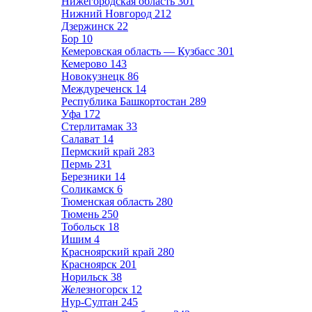
Нижегородская область
301
Нижний Новгород
212
Дзержинск
22
Бор
10
Кемеровская область — Кузбасс
301
Кемерово
143
Новокузнецк
86
Междуреченск
14
Республика Башкортостан
289
Уфа
172
Стерлитамак
33
Салават
14
Пермский край
283
Пермь
231
Березники
14
Соликамск
6
Тюменская область
280
Тюмень
250
Тобольск
18
Ишим
4
Красноярский край
280
Красноярск
201
Норильск
38
Железногорск
12
Нур-Султан
245