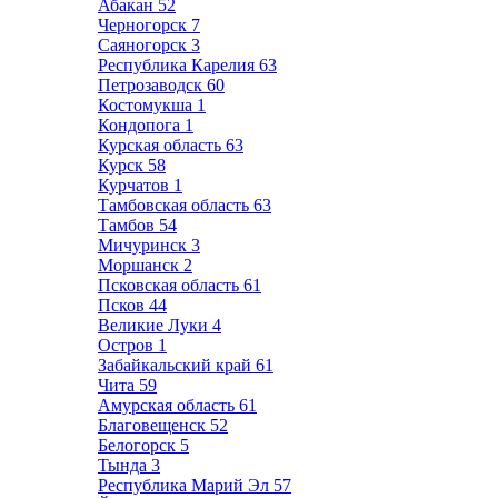
Абакан
52
Черногорск
7
Саяногорск
3
Республика Карелия
63
Петрозаводск
60
Костомукша
1
Кондопога
1
Курская область
63
Курск
58
Курчатов
1
Тамбовская область
63
Тамбов
54
Мичуринск
3
Моршанск
2
Псковская область
61
Псков
44
Великие Луки
4
Остров
1
Забайкальский край
61
Чита
59
Амурская область
61
Благовещенск
52
Белогорск
5
Тында
3
Республика Марий Эл
57