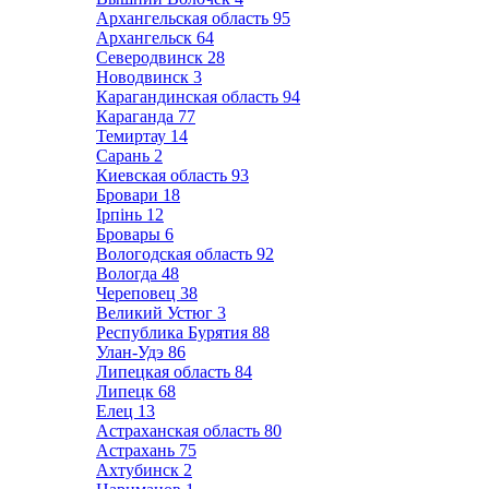
Архангельская область
95
Архангельск
64
Северодвинск
28
Новодвинск
3
Карагандинская область
94
Караганда
77
Темиртау
14
Сарань
2
Киевская область
93
Бровари
18
Ірпінь
12
Бровары
6
Вологодская область
92
Вологда
48
Череповец
38
Великий Устюг
3
Республика Бурятия
88
Улан-Удэ
86
Липецкая область
84
Липецк
68
Елец
13
Астраханская область
80
Астрахань
75
Ахтубинск
2