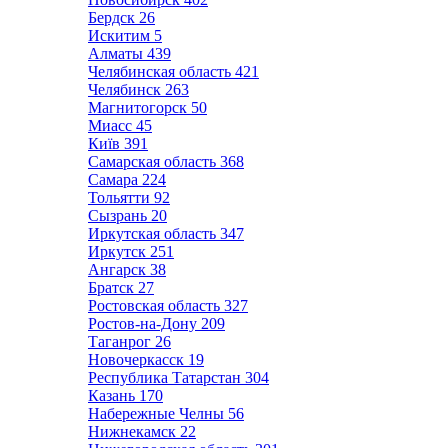
Бердск
26
Искитим
5
Алматы
439
Челябинская область
421
Челябинск
263
Магнитогорск
50
Миасс
45
Київ
391
Самарская область
368
Самара
224
Тольятти
92
Сызрань
20
Иркутская область
347
Иркутск
251
Ангарск
38
Братск
27
Ростовская область
327
Ростов-на-Дону
209
Таганрог
26
Новочеркасск
19
Республика Татарстан
304
Казань
170
Набережные Челны
56
Нижнекамск
22