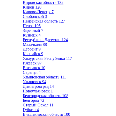
Кировская область
132
Киров
120
Кирово-Чепецк
7
Слободской
3
Пензенская область
127
Пенза
105
Заречный
7
Кузнецк
4
Республика Дагестан
124
Махачкала
88
Дербент
9
Каспийск
9
Удмуртская Республика
117
Ижевск
97
Воткинск
10
Сарапул
4
Ульяновская область
111
Ульяновск
94
Димитровград
14
Новоульяновск
1
Белгородская область
108
Белгород
72
Старый Оскол
11
Губкин
4
Владимирская область
100