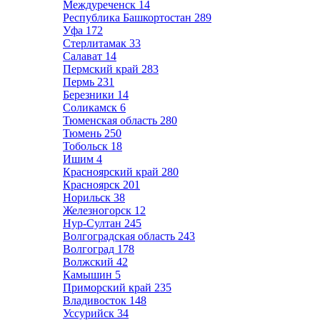
Междуреченск
14
Республика Башкортостан
289
Уфа
172
Стерлитамак
33
Салават
14
Пермский край
283
Пермь
231
Березники
14
Соликамск
6
Тюменская область
280
Тюмень
250
Тобольск
18
Ишим
4
Красноярский край
280
Красноярск
201
Норильск
38
Железногорск
12
Нур-Султан
245
Волгоградская область
243
Волгоград
178
Волжский
42
Камышин
5
Приморский край
235
Владивосток
148
Уссурийск
34