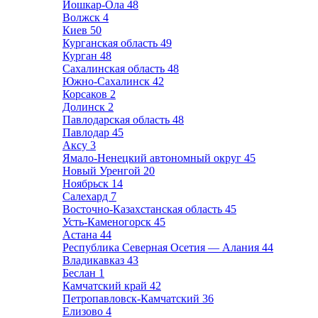
Йошкар-Ола
48
Волжск
4
Киев
50
Курганская область
49
Курган
48
Сахалинская область
48
Южно-Сахалинск
42
Корсаков
2
Долинск
2
Павлодарская область
48
Павлодар
45
Аксу
3
Ямало-Ненецкий автономный округ
45
Новый Уренгой
20
Ноябрьск
14
Салехард
7
Восточно-Казахстанская область
45
Усть-Каменогорск
45
Астана
44
Республика Северная Осетия — Алания
44
Владикавказ
43
Беслан
1
Камчатский край
42
Петропавловск-Камчатский
36
Елизово
4