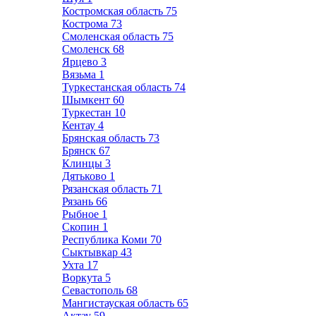
Костромская область
75
Кострома
73
Смоленская область
75
Смоленск
68
Ярцево
3
Вязьма
1
Туркестанская область
74
Шымкент
60
Туркестан
10
Кентау
4
Брянская область
73
Брянск
67
Клинцы
3
Дятьково
1
Рязанская область
71
Рязань
66
Рыбное
1
Скопин
1
Республика Коми
70
Сыктывкар
43
Ухта
17
Воркута
5
Севастополь
68
Мангистауская область
65
Актау
59