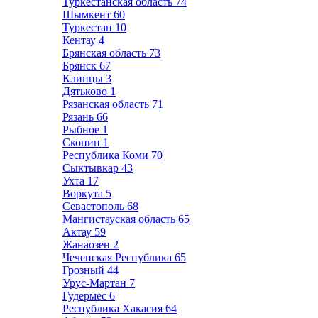
Туркестанская область
74
Шымкент
60
Туркестан
10
Кентау
4
Брянская область
73
Брянск
67
Клинцы
3
Дятьково
1
Рязанская область
71
Рязань
66
Рыбное
1
Скопин
1
Республика Коми
70
Сыктывкар
43
Ухта
17
Воркута
5
Севастополь
68
Мангистауская область
65
Актау
59
Жанаозен
2
Чеченская Республика
65
Грозный
44
Урус-Мартан
7
Гудермес
6
Республика Хакасия
64