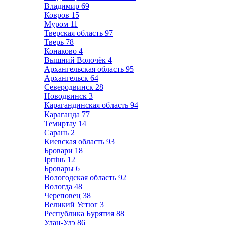
Владимир
69
Ковров
15
Муром
11
Тверская область
97
Тверь
78
Конаково
4
Вышний Волочёк
4
Архангельская область
95
Архангельск
64
Северодвинск
28
Новодвинск
3
Карагандинская область
94
Караганда
77
Темиртау
14
Сарань
2
Киевская область
93
Бровари
18
Ірпінь
12
Бровары
6
Вологодская область
92
Вологда
48
Череповец
38
Великий Устюг
3
Республика Бурятия
88
Улан-Удэ
86