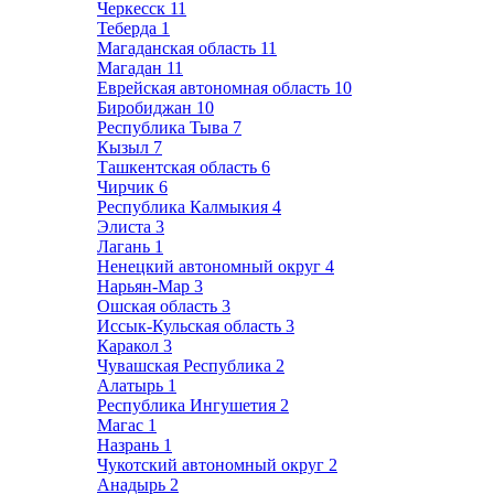
Черкесск
11
Теберда
1
Магаданская область
11
Магадан
11
Еврейская автономная область
10
Биробиджан
10
Республика Тыва
7
Кызыл
7
Ташкентская область
6
Чирчик
6
Республика Калмыкия
4
Элиста
3
Лагань
1
Ненецкий автономный округ
4
Нарьян-Мар
3
Ошская область
3
Иссык-Кульская область
3
Каракол
3
Чувашская Республика
2
Алатырь
1
Республика Ингушетия
2
Магас
1
Назрань
1
Чукотский автономный округ
2
Анадырь
2