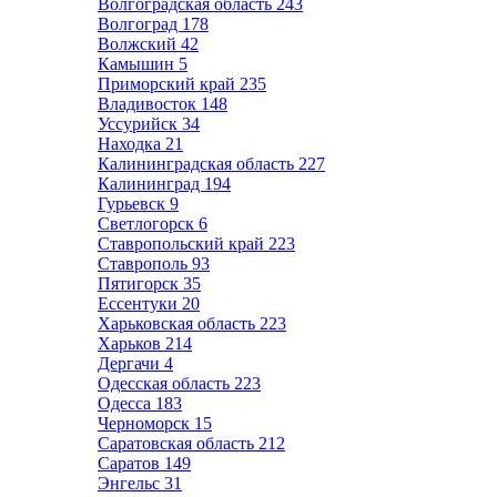
Волгоградская область
243
Волгоград
178
Волжский
42
Камышин
5
Приморский край
235
Владивосток
148
Уссурийск
34
Находка
21
Калининградская область
227
Калининград
194
Гурьевск
9
Светлогорск
6
Ставропольский край
223
Ставрополь
93
Пятигорск
35
Ессентуки
20
Харьковская область
223
Харьков
214
Дергачи
4
Одесская область
223
Одесса
183
Черноморск
15
Саратовская область
212
Саратов
149
Энгельс
31