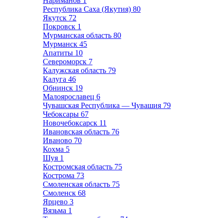
Нариманов
1
Республика Саха (Якутия)
80
Якутск
72
Покровск
1
Мурманская область
80
Мурманск
45
Апатиты
10
Североморск
7
Калужская область
79
Калуга
46
Обнинск
19
Малоярославец
6
Чувашская Республика — Чувашия
79
Чебоксары
67
Новочебоксарск
11
Ивановская область
76
Иваново
70
Кохма
5
Шуя
1
Костромская область
75
Кострома
73
Смоленская область
75
Смоленск
68
Ярцево
3
Вязьма
1