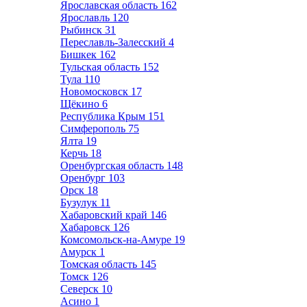
Ярославская область
162
Ярославль
120
Рыбинск
31
Переславль-Залесский
4
Бишкек
162
Тульская область
152
Тула
110
Новомосковск
17
Щёкино
6
Республика Крым
151
Симферополь
75
Ялта
19
Керчь
18
Оренбургская область
148
Оренбург
103
Орск
18
Бузулук
11
Хабаровский край
146
Хабаровск
126
Комсомольск-на-Амуре
19
Амурск
1
Томская область
145
Томск
126
Северск
10
Асино
1