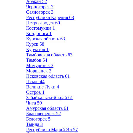
Абакан
52
Черногорск
7
Саяногорск
3
Республика Карелия
63
Петрозаводск
60
Костомукша
1
Кондопога
1
Курская область
63
Курск
58
Курчатов
1
Тамбовская область
63
Тамбов
54
Мичуринск
3
Моршанск
2
Псковская область
61
Псков
44
Великие Луки
4
Остров
1
Забайкальский край
61
Чита
59
Амурская область
61
Благовещенск
52
Белогорск
5
Тында
3
Республика Марий Эл
57