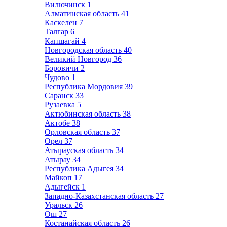
Вилючинск
1
Алматинская область
41
Каскелен
7
Талгар
6
Капшагай
4
Новгородская область
40
Великий Новгород
36
Боровичи
2
Чудово
1
Республика Мордовия
39
Саранск
33
Рузаевка
5
Актюбинская область
38
Актобе
38
Орловская область
37
Орел
37
Атырауская область
34
Атырау
34
Республика Адыгея
34
Майкоп
17
Адыгейск
1
Западно-Казахстанская область
27
Уральск
26
Ош
27
Костанайская область
26