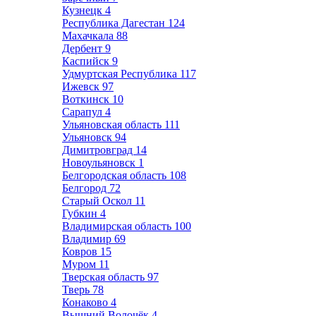
Кузнецк
4
Республика Дагестан
124
Махачкала
88
Дербент
9
Каспийск
9
Удмуртская Республика
117
Ижевск
97
Воткинск
10
Сарапул
4
Ульяновская область
111
Ульяновск
94
Димитровград
14
Новоульяновск
1
Белгородская область
108
Белгород
72
Старый Оскол
11
Губкин
4
Владимирская область
100
Владимир
69
Ковров
15
Муром
11
Тверская область
97
Тверь
78
Конаково
4
Вышний Волочёк
4