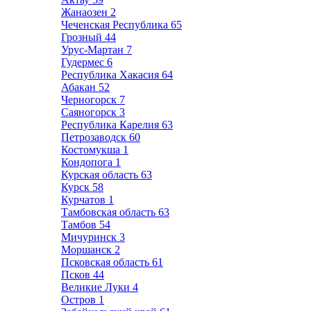
Жанаозен
2
Чеченская Республика
65
Грозный
44
Урус-Мартан
7
Гудермес
6
Республика Хакасия
64
Абакан
52
Черногорск
7
Саяногорск
3
Республика Карелия
63
Петрозаводск
60
Костомукша
1
Кондопога
1
Курская область
63
Курск
58
Курчатов
1
Тамбовская область
63
Тамбов
54
Мичуринск
3
Моршанск
2
Псковская область
61
Псков
44
Великие Луки
4
Остров
1