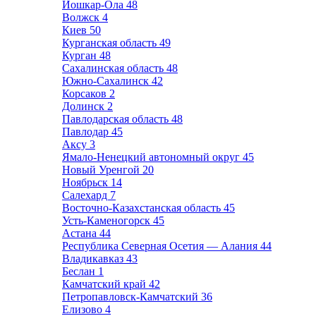
Йошкар-Ола
48
Волжск
4
Киев
50
Курганская область
49
Курган
48
Сахалинская область
48
Южно-Сахалинск
42
Корсаков
2
Долинск
2
Павлодарская область
48
Павлодар
45
Аксу
3
Ямало-Ненецкий автономный округ
45
Новый Уренгой
20
Ноябрьск
14
Салехард
7
Восточно-Казахстанская область
45
Усть-Каменогорск
45
Астана
44
Республика Северная Осетия — Алания
44
Владикавказ
43
Беслан
1
Камчатский край
42
Петропавловск-Камчатский
36
Елизово
4