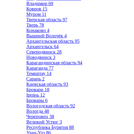
Владимир
69
Ковров
15
Муром
11
Тверская область
97
Тверь
78
Конаково
4
Вышний Волочёк
4
Архангельская область
95
Архангельск
64
Северодвинск
28
Новодвинск
3
Карагандинская область
94
Караганда
77
Темиртау
14
Сарань
2
Киевская область
93
Бровари
18
Ірпінь
12
Бровары
6
Вологодская область
92
Вологда
48
Череповец
38
Великий Устюг
3
Республика Бурятия
88
Улан-Удэ
86