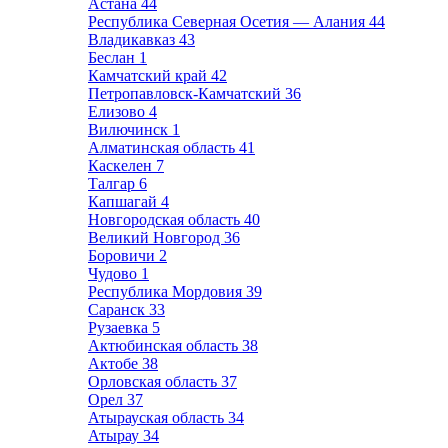
Астана
44
Республика Северная Осетия — Алания
44
Владикавказ
43
Беслан
1
Камчатский край
42
Петропавловск-Камчатский
36
Елизово
4
Вилючинск
1
Алматинская область
41
Каскелен
7
Талгар
6
Капшагай
4
Новгородская область
40
Великий Новгород
36
Боровичи
2
Чудово
1
Республика Мордовия
39
Саранск
33
Рузаевка
5
Актюбинская область
38
Актобе
38
Орловская область
37
Орел
37
Атырауская область
34
Атырау
34