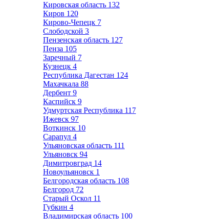
Кировская область
132
Киров
120
Кирово-Чепецк
7
Слободской
3
Пензенская область
127
Пенза
105
Заречный
7
Кузнецк
4
Республика Дагестан
124
Махачкала
88
Дербент
9
Каспийск
9
Удмуртская Республика
117
Ижевск
97
Воткинск
10
Сарапул
4
Ульяновская область
111
Ульяновск
94
Димитровград
14
Новоульяновск
1
Белгородская область
108
Белгород
72
Старый Оскол
11
Губкин
4
Владимирская область
100