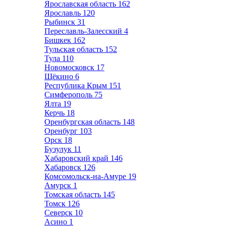
Ярославская область
162
Ярославль
120
Рыбинск
31
Переславль-Залесский
4
Бишкек
162
Тульская область
152
Тула
110
Новомосковск
17
Щёкино
6
Республика Крым
151
Симферополь
75
Ялта
19
Керчь
18
Оренбургская область
148
Оренбург
103
Орск
18
Бузулук
11
Хабаровский край
146
Хабаровск
126
Комсомольск-на-Амуре
19
Амурск
1
Томская область
145
Томск
126
Северск
10
Асино
1