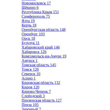
Новомосковск
17
Щёкино
6
Республика Крым
151
Симферополь
75
Ялта
19
Керчь
18
Оренбургская область
148
Оренбург
103
Орск
18
Бузулук
11
Хабаровский край
146
Хабаровск
126
Комсомольск-на-Амуре
19
Амурск
1
Томская область
145
Томск
126
Северск
10
Асино
1
Кировская область
132
Киров
120
Кирово-Чепецк
7
Слободской
3
Пензенская область
127
Пенза
105
Заречный
7