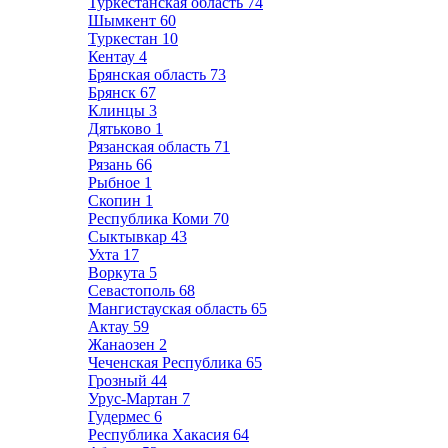
Туркестанская область
74
Шымкент
60
Туркестан
10
Кентау
4
Брянская область
73
Брянск
67
Клинцы
3
Дятьково
1
Рязанская область
71
Рязань
66
Рыбное
1
Скопин
1
Республика Коми
70
Сыктывкар
43
Ухта
17
Воркута
5
Севастополь
68
Мангистауская область
65
Актау
59
Жанаозен
2
Чеченская Республика
65
Грозный
44
Урус-Мартан
7
Гудермес
6
Республика Хакасия
64