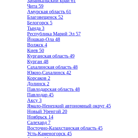
Забайкальский край
61
Чита
59
Амурская область
61
Благовещенск
52
Белогорск
5
Тында
3
Республика Марий Эл
57
Йошкар-Ола
48
Волжск
4
Киев
50
Курганская область
49
Курган
48
Сахалинская область
48
Южно-Сахалинск
42
Корсаков
2
Долинск
2
Павлодарская область
48
Павлодар
45
Аксу
3
Ямало-Ненецкий автономный округ
45
Новый Уренгой
20
Ноябрьск
14
Салехард
7
Восточно-Казахстанская область
45
Усть-Каменогорск
45