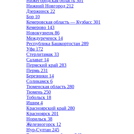
Нижегородская область
301
Нижний Новгород
212
Дзержинск
22
Бор
10
Кемеровская область — Кузбасс
301
Кемерово
143
Новокузнецк
86
Междуреченск
14
Республика Башкортостан
289
Уфа
172
Стерлитамак
33
Салават
14
Пермский край
283
Пермь
231
Березники
14
Соликамск
6
Тюменская область
280
Тюмень
250
Тобольск
18
Ишим
4
Красноярский край
280
Красноярск
201
Норильск
38
Железногорск
12
Нур-Султан
245