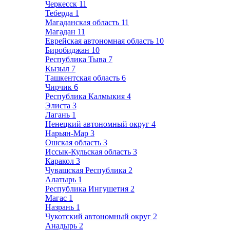
Черкесск
11
Теберда
1
Магаданская область
11
Магадан
11
Еврейская автономная область
10
Биробиджан
10
Республика Тыва
7
Кызыл
7
Ташкентская область
6
Чирчик
6
Республика Калмыкия
4
Элиста
3
Лагань
1
Ненецкий автономный округ
4
Нарьян-Мар
3
Ошская область
3
Иссык-Кульская область
3
Каракол
3
Чувашская Республика
2
Алатырь
1
Республика Ингушетия
2
Магас
1
Назрань
1
Чукотский автономный округ
2
Анадырь
2