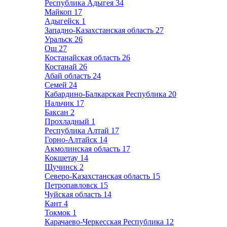
Республика Адыгея
34
Майкоп
17
Адыгейск
1
Западно-Казахстанская область
27
Уральск
26
Ош
27
Костанайская область
26
Костанай
26
Абай область
24
Семей
24
Кабардино-Балкарская Республика
20
Нальчик
17
Баксан
2
Прохладный
1
Республика Алтай
17
Горно-Алтайск
14
Акмолинская область
17
Кокшетау
14
Щучинск
2
Северо-Казахстанская область
15
Петропавловск
15
Чуйская область
14
Кант
4
Токмок
1
Карачаево-Черкесская Республика
12