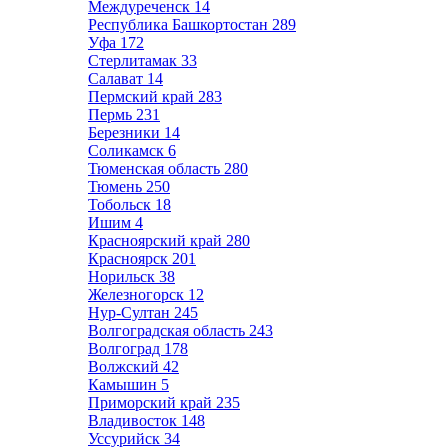
Междуреченск
14
Республика Башкортостан
289
Уфа
172
Стерлитамак
33
Салават
14
Пермский край
283
Пермь
231
Березники
14
Соликамск
6
Тюменская область
280
Тюмень
250
Тобольск
18
Ишим
4
Красноярский край
280
Красноярск
201
Норильск
38
Железногорск
12
Нур-Султан
245
Волгоградская область
243
Волгоград
178
Волжский
42
Камышин
5
Приморский край
235
Владивосток
148
Уссурийск
34