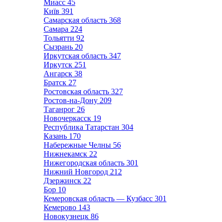
Миасс
45
Київ
391
Самарская область
368
Самара
224
Тольятти
92
Сызрань
20
Иркутская область
347
Иркутск
251
Ангарск
38
Братск
27
Ростовская область
327
Ростов-на-Дону
209
Таганрог
26
Новочеркасск
19
Республика Татарстан
304
Казань
170
Набережные Челны
56
Нижнекамск
22
Нижегородская область
301
Нижний Новгород
212
Дзержинск
22
Бор
10
Кемеровская область — Кузбасс
301
Кемерово
143
Новокузнецк
86