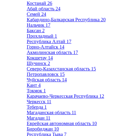
Костанай
26
Абай область
24
Семей
24
Кабардино-Балкарская Республика
20
Нальчик
17
Баксан
2
Прохладный
1
Республика Алтай
17
Горно-Алтайск
14
Акмолинская область
17
Кокшетау
14
Щучинск
2
Северо-Казахстанская область
15
Петропавловск
15
Чуйская область
14
Кант
4
Токмок
1
Карачаево-Черкесская Республика
12
Черкесск
11
Теберда
1
Магаданская область
11
Магадан
11
Еврейская автономная область
10
Биробиджан
10
Республика Тыва
7