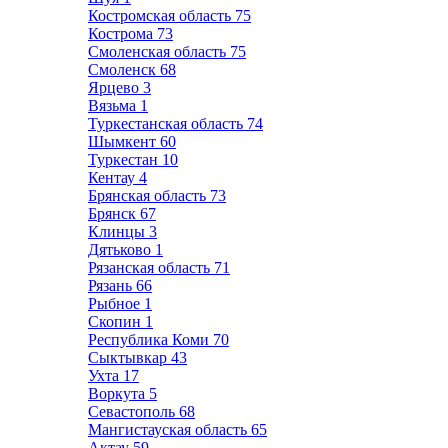
Костромская область
75
Кострома
73
Смоленская область
75
Смоленск
68
Ярцево
3
Вязьма
1
Туркестанская область
74
Шымкент
60
Туркестан
10
Кентау
4
Брянская область
73
Брянск
67
Клинцы
3
Дятьково
1
Рязанская область
71
Рязань
66
Рыбное
1
Скопин
1
Республика Коми
70
Сыктывкар
43
Ухта
17
Воркута
5
Севастополь
68
Мангистауская область
65
Актау
59