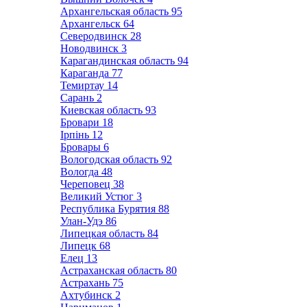
Архангельская область
95
Архангельск
64
Северодвинск
28
Новодвинск
3
Карагандинская область
94
Караганда
77
Темиртау
14
Сарань
2
Киевская область
93
Бровари
18
Ірпінь
12
Бровары
6
Вологодская область
92
Вологда
48
Череповец
38
Великий Устюг
3
Республика Бурятия
88
Улан-Удэ
86
Липецкая область
84
Липецк
68
Елец
13
Астраханская область
80
Астрахань
75
Ахтубинск
2