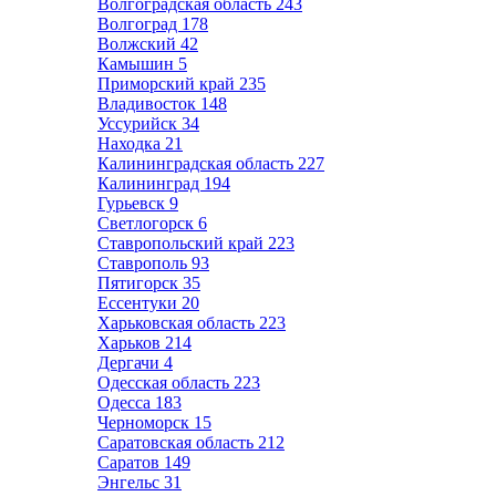
Волгоградская область
243
Волгоград
178
Волжский
42
Камышин
5
Приморский край
235
Владивосток
148
Уссурийск
34
Находка
21
Калининградская область
227
Калининград
194
Гурьевск
9
Светлогорск
6
Ставропольский край
223
Ставрополь
93
Пятигорск
35
Ессентуки
20
Харьковская область
223
Харьков
214
Дергачи
4
Одесская область
223
Одесса
183
Черноморск
15
Саратовская область
212
Саратов
149
Энгельс
31