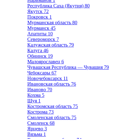
Нариманов
1
Республика Саха (Якутия)
80
Якутск
72
Покровск
1
Мурманская область
80
Мурманск
45
Апатиты
10
Североморск
7
Калужская область
79
Калуга
46
Обнинск
19
Малоярославец
6
Чувашская Республика — Чувашия
79
Чебоксары
67
Новочебоксарск
11
Ивановская область
76
Иваново
70
Кохма
5
Шуя
1
Костромская область
75
Кострома
73
Смоленская область
75
Смоленск
68
Ярцево
3
Вязьма
1