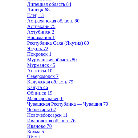
Липецкая область
84
Липецк
68
Елец
13
Астраханская область
80
Астрахань
75
Ахтубинск
2
Нариманов
1
Республика Саха (Якутия)
80
Якутск
72
Покровск
1
Мурманская область
80
Мурманск
45
Апатиты
10
Североморск
7
Калужская область
79
Калуга
46
Обнинск
19
Малоярославец
6
Чувашская Республика — Чувашия
79
Чебоксары
67
Новочебоксарск
11
Ивановская область
76
Иваново
70
Кохма
5
Шуя
1