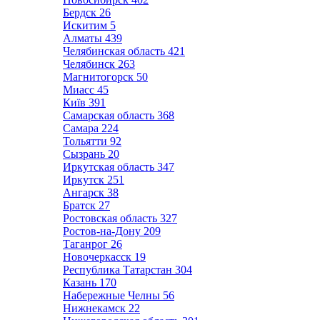
Бердск
26
Искитим
5
Алматы
439
Челябинская область
421
Челябинск
263
Магнитогорск
50
Миасс
45
Київ
391
Самарская область
368
Самара
224
Тольятти
92
Сызрань
20
Иркутская область
347
Иркутск
251
Ангарск
38
Братск
27
Ростовская область
327
Ростов-на-Дону
209
Таганрог
26
Новочеркасск
19
Республика Татарстан
304
Казань
170
Набережные Челны
56
Нижнекамск
22