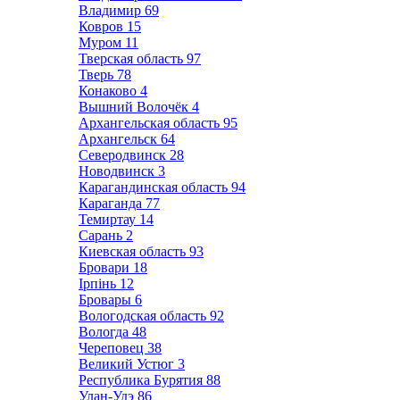
Владимир
69
Ковров
15
Муром
11
Тверская область
97
Тверь
78
Конаково
4
Вышний Волочёк
4
Архангельская область
95
Архангельск
64
Северодвинск
28
Новодвинск
3
Карагандинская область
94
Караганда
77
Темиртау
14
Сарань
2
Киевская область
93
Бровари
18
Ірпінь
12
Бровары
6
Вологодская область
92
Вологда
48
Череповец
38
Великий Устюг
3
Республика Бурятия
88
Улан-Удэ
86