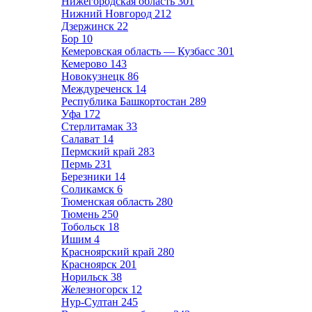
Нижегородская область
301
Нижний Новгород
212
Дзержинск
22
Бор
10
Кемеровская область — Кузбасс
301
Кемерово
143
Новокузнецк
86
Междуреченск
14
Республика Башкортостан
289
Уфа
172
Стерлитамак
33
Салават
14
Пермский край
283
Пермь
231
Березники
14
Соликамск
6
Тюменская область
280
Тюмень
250
Тобольск
18
Ишим
4
Красноярский край
280
Красноярск
201
Норильск
38
Железногорск
12
Нур-Султан
245