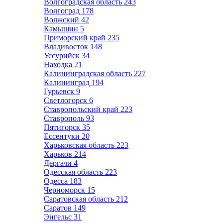
Волгоградская область
243
Волгоград
178
Волжский
42
Камышин
5
Приморский край
235
Владивосток
148
Уссурийск
34
Находка
21
Калининградская область
227
Калининград
194
Гурьевск
9
Светлогорск
6
Ставропольский край
223
Ставрополь
93
Пятигорск
35
Ессентуки
20
Харьковская область
223
Харьков
214
Дергачи
4
Одесская область
223
Одесса
183
Черноморск
15
Саратовская область
212
Саратов
149
Энгельс
31