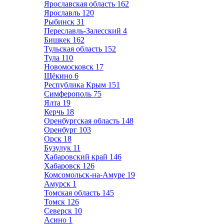
Ярославская область
162
Ярославль
120
Рыбинск
31
Переславль-Залесский
4
Бишкек
162
Тульская область
152
Тула
110
Новомосковск
17
Щёкино
6
Республика Крым
151
Симферополь
75
Ялта
19
Керчь
18
Оренбургская область
148
Оренбург
103
Орск
18
Бузулук
11
Хабаровский край
146
Хабаровск
126
Комсомольск-на-Амуре
19
Амурск
1
Томская область
145
Томск
126
Северск
10
Асино
1