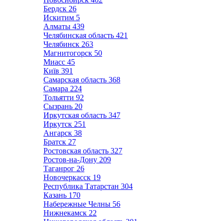
Бердск
26
Искитим
5
Алматы
439
Челябинская область
421
Челябинск
263
Магнитогорск
50
Миасс
45
Київ
391
Самарская область
368
Самара
224
Тольятти
92
Сызрань
20
Иркутская область
347
Иркутск
251
Ангарск
38
Братск
27
Ростовская область
327
Ростов-на-Дону
209
Таганрог
26
Новочеркасск
19
Республика Татарстан
304
Казань
170
Набережные Челны
56
Нижнекамск
22