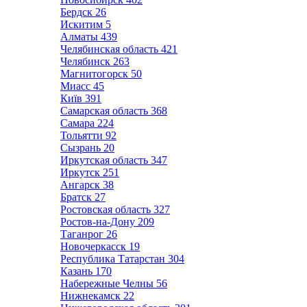
Бердск
26
Искитим
5
Алматы
439
Челябинская область
421
Челябинск
263
Магнитогорск
50
Миасс
45
Київ
391
Самарская область
368
Самара
224
Тольятти
92
Сызрань
20
Иркутская область
347
Иркутск
251
Ангарск
38
Братск
27
Ростовская область
327
Ростов-на-Дону
209
Таганрог
26
Новочеркасск
19
Республика Татарстан
304
Казань
170
Набережные Челны
56
Нижнекамск
22