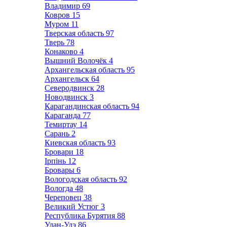
Владимир
69
Ковров
15
Муром
11
Тверская область
97
Тверь
78
Конаково
4
Вышний Волочёк
4
Архангельская область
95
Архангельск
64
Северодвинск
28
Новодвинск
3
Карагандинская область
94
Караганда
77
Темиртау
14
Сарань
2
Киевская область
93
Бровари
18
Ірпінь
12
Бровары
6
Вологодская область
92
Вологда
48
Череповец
38
Великий Устюг
3
Республика Бурятия
88
Улан-Удэ
86