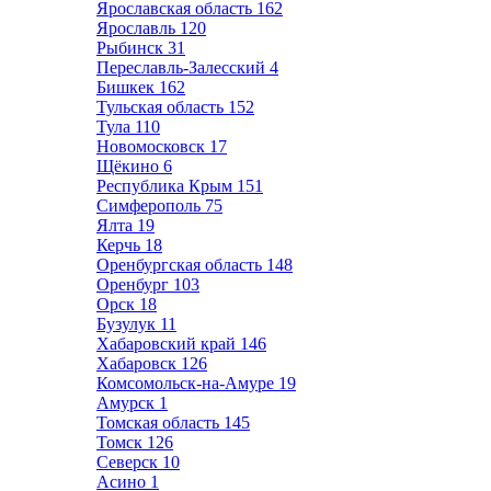
Ярославская область
162
Ярославль
120
Рыбинск
31
Переславль-Залесский
4
Бишкек
162
Тульская область
152
Тула
110
Новомосковск
17
Щёкино
6
Республика Крым
151
Симферополь
75
Ялта
19
Керчь
18
Оренбургская область
148
Оренбург
103
Орск
18
Бузулук
11
Хабаровский край
146
Хабаровск
126
Комсомольск-на-Амуре
19
Амурск
1
Томская область
145
Томск
126
Северск
10
Асино
1