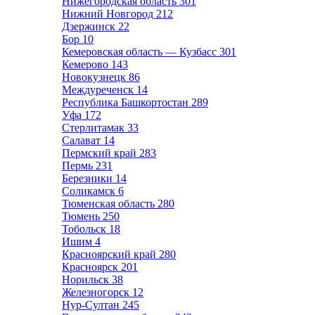
Нижегородская область
301
Нижний Новгород
212
Дзержинск
22
Бор
10
Кемеровская область — Кузбасс
301
Кемерово
143
Новокузнецк
86
Междуреченск
14
Республика Башкортостан
289
Уфа
172
Стерлитамак
33
Салават
14
Пермский край
283
Пермь
231
Березники
14
Соликамск
6
Тюменская область
280
Тюмень
250
Тобольск
18
Ишим
4
Красноярский край
280
Красноярск
201
Норильск
38
Железногорск
12
Нур-Султан
245