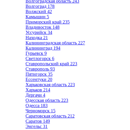
Волгоградская область
243
Волгоград
178
Волжский
42
Камышин
5
Приморский край
235
Владивосток
148
Уссурийск
34
Находка
21
Калининградская область
227
Калининград
194
Гурьевск
9
Светлогорск
6
Ставропольский край
223
Ставрополь
93
Пятигорск
35
Ессентуки
20
Харьковская область
223
Харьков
214
Дергачи
4
Одесская область
223
Одесса
183
Черноморск
15
Саратовская область
212
Саратов
149
Энгельс
31