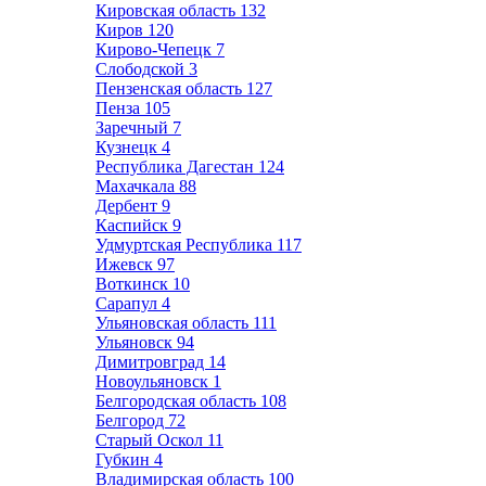
Кировская область
132
Киров
120
Кирово-Чепецк
7
Слободской
3
Пензенская область
127
Пенза
105
Заречный
7
Кузнецк
4
Республика Дагестан
124
Махачкала
88
Дербент
9
Каспийск
9
Удмуртская Республика
117
Ижевск
97
Воткинск
10
Сарапул
4
Ульяновская область
111
Ульяновск
94
Димитровград
14
Новоульяновск
1
Белгородская область
108
Белгород
72
Старый Оскол
11
Губкин
4
Владимирская область
100