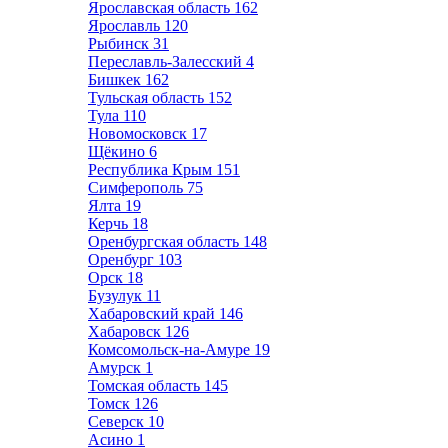
Ярославская область
162
Ярославль
120
Рыбинск
31
Переславль-Залесский
4
Бишкек
162
Тульская область
152
Тула
110
Новомосковск
17
Щёкино
6
Республика Крым
151
Симферополь
75
Ялта
19
Керчь
18
Оренбургская область
148
Оренбург
103
Орск
18
Бузулук
11
Хабаровский край
146
Хабаровск
126
Комсомольск-на-Амуре
19
Амурск
1
Томская область
145
Томск
126
Северск
10
Асино
1