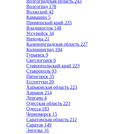
Волгоградская область
243
Волгоград
178
Волжский
42
Камышин
5
Приморский край
235
Владивосток
148
Уссурийск
34
Находка
21
Калининградская область
227
Калининград
194
Гурьевск
9
Светлогорск
6
Ставропольский край
223
Ставрополь
93
Пятигорск
35
Ессентуки
20
Харьковская область
223
Харьков
214
Дергачи
4
Одесская область
223
Одесса
183
Черноморск
15
Саратовская область
212
Саратов
149
Энгельс
31