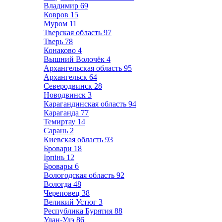
Владимир
69
Ковров
15
Муром
11
Тверская область
97
Тверь
78
Конаково
4
Вышний Волочёк
4
Архангельская область
95
Архангельск
64
Северодвинск
28
Новодвинск
3
Карагандинская область
94
Караганда
77
Темиртау
14
Сарань
2
Киевская область
93
Бровари
18
Ірпінь
12
Бровары
6
Вологодская область
92
Вологда
48
Череповец
38
Великий Устюг
3
Республика Бурятия
88
Улан-Удэ
86