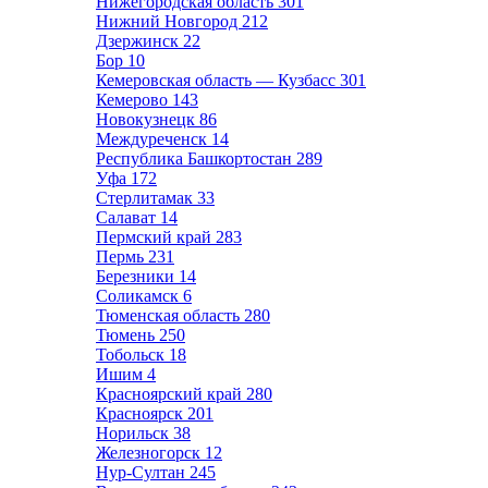
Нижегородская область
301
Нижний Новгород
212
Дзержинск
22
Бор
10
Кемеровская область — Кузбасс
301
Кемерово
143
Новокузнецк
86
Междуреченск
14
Республика Башкортостан
289
Уфа
172
Стерлитамак
33
Салават
14
Пермский край
283
Пермь
231
Березники
14
Соликамск
6
Тюменская область
280
Тюмень
250
Тобольск
18
Ишим
4
Красноярский край
280
Красноярск
201
Норильск
38
Железногорск
12
Нур-Султан
245