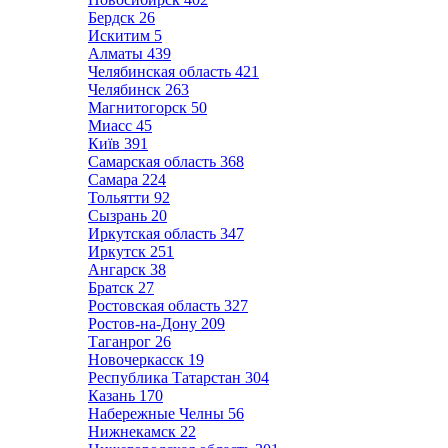
Бердск
26
Искитим
5
Алматы
439
Челябинская область
421
Челябинск
263
Магнитогорск
50
Миасс
45
Київ
391
Самарская область
368
Самара
224
Тольятти
92
Сызрань
20
Иркутская область
347
Иркутск
251
Ангарск
38
Братск
27
Ростовская область
327
Ростов-на-Дону
209
Таганрог
26
Новочеркасск
19
Республика Татарстан
304
Казань
170
Набережные Челны
56
Нижнекамск
22