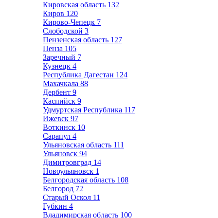
Кировская область
132
Киров
120
Кирово-Чепецк
7
Слободской
3
Пензенская область
127
Пенза
105
Заречный
7
Кузнецк
4
Республика Дагестан
124
Махачкала
88
Дербент
9
Каспийск
9
Удмуртская Республика
117
Ижевск
97
Воткинск
10
Сарапул
4
Ульяновская область
111
Ульяновск
94
Димитровград
14
Новоульяновск
1
Белгородская область
108
Белгород
72
Старый Оскол
11
Губкин
4
Владимирская область
100