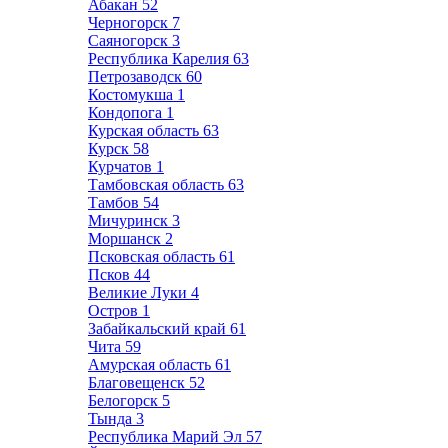
Абакан
52
Черногорск
7
Саяногорск
3
Республика Карелия
63
Петрозаводск
60
Костомукша
1
Кондопога
1
Курская область
63
Курск
58
Курчатов
1
Тамбовская область
63
Тамбов
54
Мичуринск
3
Моршанск
2
Псковская область
61
Псков
44
Великие Луки
4
Остров
1
Забайкальский край
61
Чита
59
Амурская область
61
Благовещенск
52
Белогорск
5
Тында
3
Республика Марий Эл
57