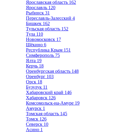
Ярославская область
162
Ярославль
120
Рыбинск
31
Переславль-Залесский
4
Бишкек
162
Тульская область
152
Тула
110
Новомосковск
17
Щёкино
6
Республика Крым
151
Симферополь
75
Ялта
19
Керчь
18
Оренбургская область
148
Оренбург
103
Орск
18
Бузулук
11
Хабаровский край
146
Хабаровск
126
Комсомольск-на-Амуре
19
Амурск
1
Томская область
145
Томск
126
Северск
10
Асино
1