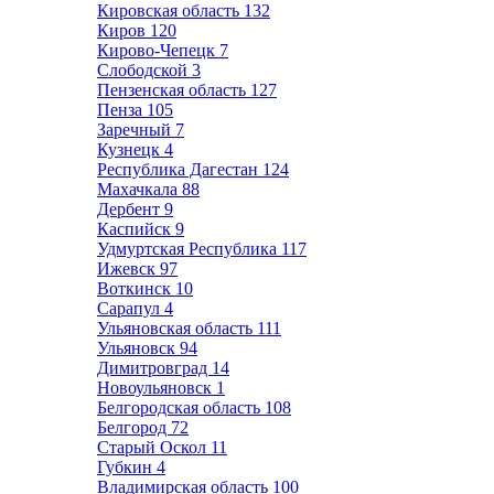
Кировская область
132
Киров
120
Кирово-Чепецк
7
Слободской
3
Пензенская область
127
Пенза
105
Заречный
7
Кузнецк
4
Республика Дагестан
124
Махачкала
88
Дербент
9
Каспийск
9
Удмуртская Республика
117
Ижевск
97
Воткинск
10
Сарапул
4
Ульяновская область
111
Ульяновск
94
Димитровград
14
Новоульяновск
1
Белгородская область
108
Белгород
72
Старый Оскол
11
Губкин
4
Владимирская область
100