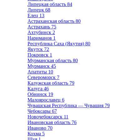
Липецкая область
84
Липецк
68
Елец
13
Астраханская область
80
Астрахань
75
Ахтубинск
2
Нариманов
1
Республика Саха (Якутия)
80
Якутск
72
Покровск
1
Мурманская область
80
Мурманск
45
Апатиты
10
Североморск
7
Калужская область
79
Калуга
46
Обнинск
19
Малоярославец
6
Чувашская Республика — Чувашия
79
Чебоксары
67
Новочебоксарск
11
Ивановская область
76
Иваново
70
Кохма
5
Шуя
1