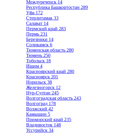
Междуреченск
14
Республика Башкортостан
289
Уфа
172
Стерлитамак
33
Салават
14
Пермский край
283
Пермь
231
Березники
14
Соликамск
6
Тюменская область
280
Тюмень
250
Тобольск
18
Ишим
4
Красноярский край
280
Красноярск
201
Норильск
38
Железногорск
12
Нур-Султан
245
Волгоградская область
243
Волгоград
178
Волжский
42
Камышин
5
Приморский край
235
Владивосток
148
Уссурийск
34