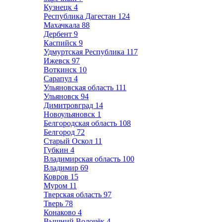
Кузнецк
4
Республика Дагестан
124
Махачкала
88
Дербент
9
Каспийск
9
Удмуртская Республика
117
Ижевск
97
Воткинск
10
Сарапул
4
Ульяновская область
111
Ульяновск
94
Димитровград
14
Новоульяновск
1
Белгородская область
108
Белгород
72
Старый Оскол
11
Губкин
4
Владимирская область
100
Владимир
69
Ковров
15
Муром
11
Тверская область
97
Тверь
78
Конаково
4
Вышний Волочёк
4