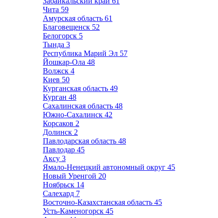
Забайкальский край
61
Чита
59
Амурская область
61
Благовещенск
52
Белогорск
5
Тында
3
Республика Марий Эл
57
Йошкар-Ола
48
Волжск
4
Киев
50
Курганская область
49
Курган
48
Сахалинская область
48
Южно-Сахалинск
42
Корсаков
2
Долинск
2
Павлодарская область
48
Павлодар
45
Аксу
3
Ямало-Ненецкий автономный округ
45
Новый Уренгой
20
Ноябрьск
14
Салехард
7
Восточно-Казахстанская область
45
Усть-Каменогорск
45