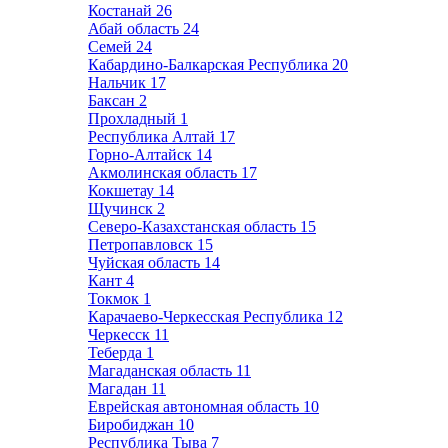
Костанай
26
Абай область
24
Семей
24
Кабардино-Балкарская Республика
20
Нальчик
17
Баксан
2
Прохладный
1
Республика Алтай
17
Горно-Алтайск
14
Акмолинская область
17
Кокшетау
14
Щучинск
2
Северо-Казахстанская область
15
Петропавловск
15
Чуйская область
14
Кант
4
Токмок
1
Карачаево-Черкесская Республика
12
Черкесск
11
Теберда
1
Магаданская область
11
Магадан
11
Еврейская автономная область
10
Биробиджан
10
Республика Тыва
7