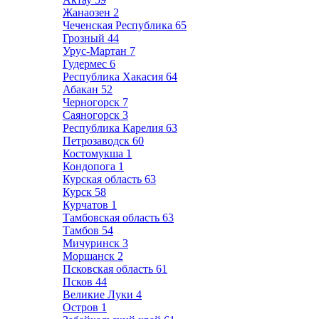
Жанаозен
2
Чеченская Республика
65
Грозный
44
Урус-Мартан
7
Гудермес
6
Республика Хакасия
64
Абакан
52
Черногорск
7
Саяногорск
3
Республика Карелия
63
Петрозаводск
60
Костомукша
1
Кондопога
1
Курская область
63
Курск
58
Курчатов
1
Тамбовская область
63
Тамбов
54
Мичуринск
3
Моршанск
2
Псковская область
61
Псков
44
Великие Луки
4
Остров
1