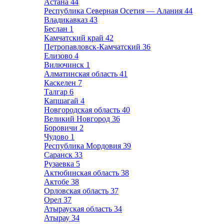
Астана
44
Республика Северная Осетия — Алания
44
Владикавказ
43
Беслан
1
Камчатский край
42
Петропавловск-Камчатский
36
Елизово
4
Вилючинск
1
Алматинская область
41
Каскелен
7
Талгар
6
Капшагай
4
Новгородская область
40
Великий Новгород
36
Боровичи
2
Чудово
1
Республика Мордовия
39
Саранск
33
Рузаевка
5
Актюбинская область
38
Актобе
38
Орловская область
37
Орел
37
Атырауская область
34
Атырау
34