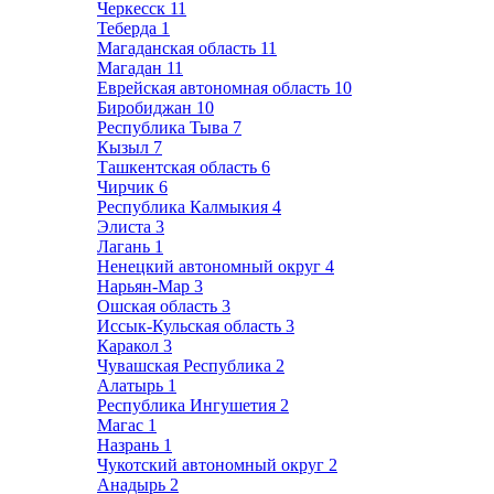
Черкесск
11
Теберда
1
Магаданская область
11
Магадан
11
Еврейская автономная область
10
Биробиджан
10
Республика Тыва
7
Кызыл
7
Ташкентская область
6
Чирчик
6
Республика Калмыкия
4
Элиста
3
Лагань
1
Ненецкий автономный округ
4
Нарьян-Мар
3
Ошская область
3
Иссык-Кульская область
3
Каракол
3
Чувашская Республика
2
Алатырь
1
Республика Ингушетия
2
Магас
1
Назрань
1
Чукотский автономный округ
2
Анадырь
2