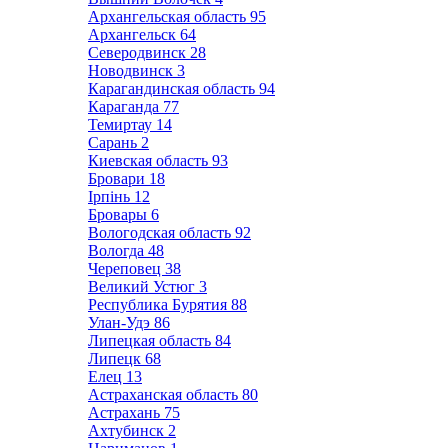
Архангельская область
95
Архангельск
64
Северодвинск
28
Новодвинск
3
Карагандинская область
94
Караганда
77
Темиртау
14
Сарань
2
Киевская область
93
Бровари
18
Ірпінь
12
Бровары
6
Вологодская область
92
Вологда
48
Череповец
38
Великий Устюг
3
Республика Бурятия
88
Улан-Удэ
86
Липецкая область
84
Липецк
68
Елец
13
Астраханская область
80
Астрахань
75
Ахтубинск
2