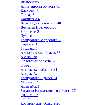
Вилючинск
1
Алматинская область
41
Каскелен
7
Талгар
6
Капшагай
4
Новгородская область
40
Великий Новгород
36
Боровичи
2
Чудово
1
Республика Мордовия
39
Саранск
33
Рузаевка
5
Актюбинская область
38
Актобе
38
Орловская область
37
Орел
37
Атырауская область
34
Атырау
34
Республика Адыгея
34
Майкоп
17
Адыгейск
1
Западно-Казахстанская область
27
Уральск
26
Ош
27
Костанайская область
26