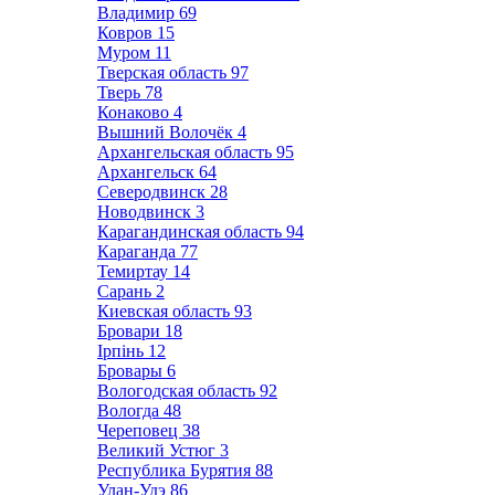
Владимир
69
Ковров
15
Муром
11
Тверская область
97
Тверь
78
Конаково
4
Вышний Волочёк
4
Архангельская область
95
Архангельск
64
Северодвинск
28
Новодвинск
3
Карагандинская область
94
Караганда
77
Темиртау
14
Сарань
2
Киевская область
93
Бровари
18
Ірпінь
12
Бровары
6
Вологодская область
92
Вологда
48
Череповец
38
Великий Устюг
3
Республика Бурятия
88
Улан-Удэ
86