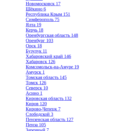
Новомосковск
17
Щёкино
6
Республика Крым
151
Симферополь
75
Ялта
19
Керчь
18
Оренбургская область
148
Оренбург
103
Орск
18
Бузулук
11
Хабаровский край
146
Хабаровск
126
Комсомольск-на-Амуре
19
Амурск
1
Томская область
145
Томск
126
Северск
10
Асино
1
Кировская область
132
Киров
120
Кирово-Чепецк
7
Слободской
3
Пензенская область
127
Пенза
105
Заречный
7