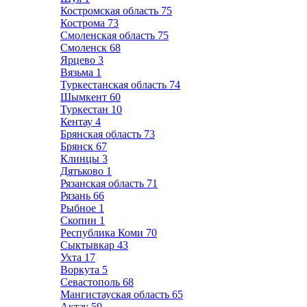
Костромская область
75
Кострома
73
Смоленская область
75
Смоленск
68
Ярцево
3
Вязьма
1
Туркестанская область
74
Шымкент
60
Туркестан
10
Кентау
4
Брянская область
73
Брянск
67
Клинцы
3
Дятьково
1
Рязанская область
71
Рязань
66
Рыбное
1
Скопин
1
Республика Коми
70
Сыктывкар
43
Ухта
17
Воркута
5
Севастополь
68
Мангистауская область
65
Актау
59