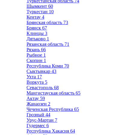
Туркестанская область
74
Шымкент
60
Туркестан
10
Кентау
4
Брянская область
73
Брянск
67
Клинцы
3
Дятьково
1
Рязанская область
71
Рязань
66
Рыбное
1
Скопин
1
Республика Коми
70
Сыктывкар
43
Ухта
17
Воркута
5
Севастополь
68
Мангистауская область
65
Актау
59
Жанаозен
2
Чеченская Республика
65
Грозный
44
Урус-Мартан
7
Гудермес
6
Республика Хакасия
64