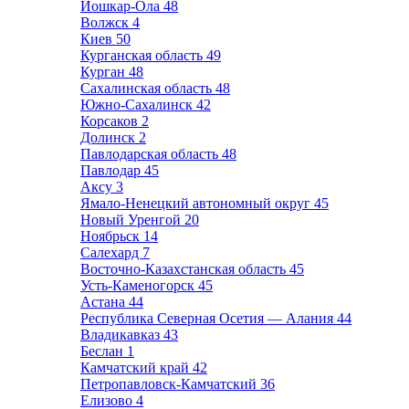
Йошкар-Ола
48
Волжск
4
Киев
50
Курганская область
49
Курган
48
Сахалинская область
48
Южно-Сахалинск
42
Корсаков
2
Долинск
2
Павлодарская область
48
Павлодар
45
Аксу
3
Ямало-Ненецкий автономный округ
45
Новый Уренгой
20
Ноябрьск
14
Салехард
7
Восточно-Казахстанская область
45
Усть-Каменогорск
45
Астана
44
Республика Северная Осетия — Алания
44
Владикавказ
43
Беслан
1
Камчатский край
42
Петропавловск-Камчатский
36
Елизово
4