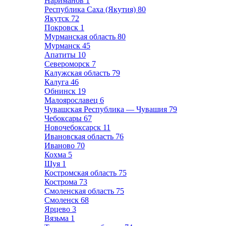
Нариманов
1
Республика Саха (Якутия)
80
Якутск
72
Покровск
1
Мурманская область
80
Мурманск
45
Апатиты
10
Североморск
7
Калужская область
79
Калуга
46
Обнинск
19
Малоярославец
6
Чувашская Республика — Чувашия
79
Чебоксары
67
Новочебоксарск
11
Ивановская область
76
Иваново
70
Кохма
5
Шуя
1
Костромская область
75
Кострома
73
Смоленская область
75
Смоленск
68
Ярцево
3
Вязьма
1