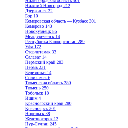
Нижегородская область
301
Нижний Новгород
212
Дзержинск
22
Бор
10
Кемеровская область — Кузбасс
301
Кемерово
143
Новокузнецк
86
Междуреченск
14
Республика Башкортостан
289
Уфа
172
Стерлитамак
33
Салават
14
Пермский край
283
Пермь
231
Березники
14
Соликамск
6
Тюменская область
280
Тюмень
250
Тобольск
18
Ишим
4
Красноярский край
280
Красноярск
201
Норильск
38
Железногорск
12
Нур-Султан
245