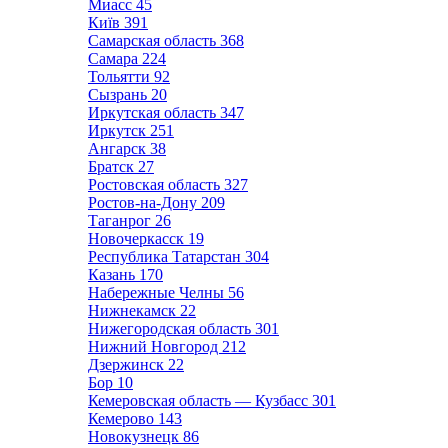
Миасс
45
Київ
391
Самарская область
368
Самара
224
Тольятти
92
Сызрань
20
Иркутская область
347
Иркутск
251
Ангарск
38
Братск
27
Ростовская область
327
Ростов-на-Дону
209
Таганрог
26
Новочеркасск
19
Республика Татарстан
304
Казань
170
Набережные Челны
56
Нижнекамск
22
Нижегородская область
301
Нижний Новгород
212
Дзержинск
22
Бор
10
Кемеровская область — Кузбасс
301
Кемерово
143
Новокузнецк
86