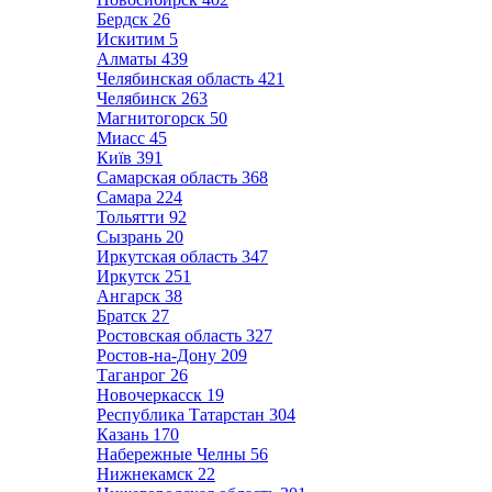
Бердск
26
Искитим
5
Алматы
439
Челябинская область
421
Челябинск
263
Магнитогорск
50
Миасс
45
Київ
391
Самарская область
368
Самара
224
Тольятти
92
Сызрань
20
Иркутская область
347
Иркутск
251
Ангарск
38
Братск
27
Ростовская область
327
Ростов-на-Дону
209
Таганрог
26
Новочеркасск
19
Республика Татарстан
304
Казань
170
Набережные Челны
56
Нижнекамск
22