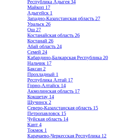
Республика Адыгея
34
Майкоп
17
Адыгейск
1
Западно-Казахстанская область
27
Уральск
26
Ош
27
Костанайская область
26
Костанай
26
Абай область
24
Семей
24
Кабардино-Балкарская Республика
20
Нальчик
17
Баксан
2
Прохладный
1
Республика Алтай
17
Горно-Алтайск
14
Акмолинская область
17
Кокшетау
14
Щучинск
2
Северо-Казахстанская область
15
Петропавловск
15
Чуйская область
14
Кант
4
Токмок
1
Карачаево-Черкесская Республика
12