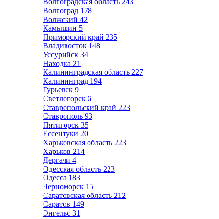
Волгоградская область
243
Волгоград
178
Волжский
42
Камышин
5
Приморский край
235
Владивосток
148
Уссурийск
34
Находка
21
Калининградская область
227
Калининград
194
Гурьевск
9
Светлогорск
6
Ставропольский край
223
Ставрополь
93
Пятигорск
35
Ессентуки
20
Харьковская область
223
Харьков
214
Дергачи
4
Одесская область
223
Одесса
183
Черноморск
15
Саратовская область
212
Саратов
149
Энгельс
31