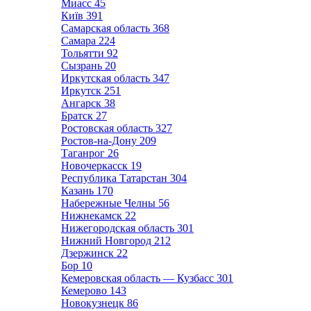
Миасс
45
Київ
391
Самарская область
368
Самара
224
Тольятти
92
Сызрань
20
Иркутская область
347
Иркутск
251
Ангарск
38
Братск
27
Ростовская область
327
Ростов-на-Дону
209
Таганрог
26
Новочеркасск
19
Республика Татарстан
304
Казань
170
Набережные Челны
56
Нижнекамск
22
Нижегородская область
301
Нижний Новгород
212
Дзержинск
22
Бор
10
Кемеровская область — Кузбасс
301
Кемерово
143
Новокузнецк
86