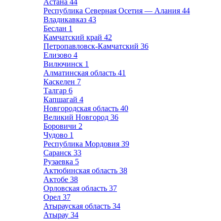
Астана
44
Республика Северная Осетия — Алания
44
Владикавказ
43
Беслан
1
Камчатский край
42
Петропавловск-Камчатский
36
Елизово
4
Вилючинск
1
Алматинская область
41
Каскелен
7
Талгар
6
Капшагай
4
Новгородская область
40
Великий Новгород
36
Боровичи
2
Чудово
1
Республика Мордовия
39
Саранск
33
Рузаевка
5
Актюбинская область
38
Актобе
38
Орловская область
37
Орел
37
Атырауская область
34
Атырау
34