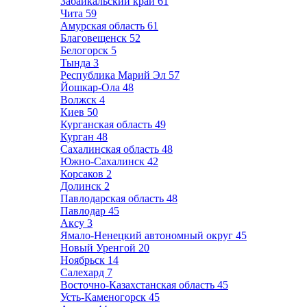
Забайкальский край
61
Чита
59
Амурская область
61
Благовещенск
52
Белогорск
5
Тында
3
Республика Марий Эл
57
Йошкар-Ола
48
Волжск
4
Киев
50
Курганская область
49
Курган
48
Сахалинская область
48
Южно-Сахалинск
42
Корсаков
2
Долинск
2
Павлодарская область
48
Павлодар
45
Аксу
3
Ямало-Ненецкий автономный округ
45
Новый Уренгой
20
Ноябрьск
14
Салехард
7
Восточно-Казахстанская область
45
Усть-Каменогорск
45