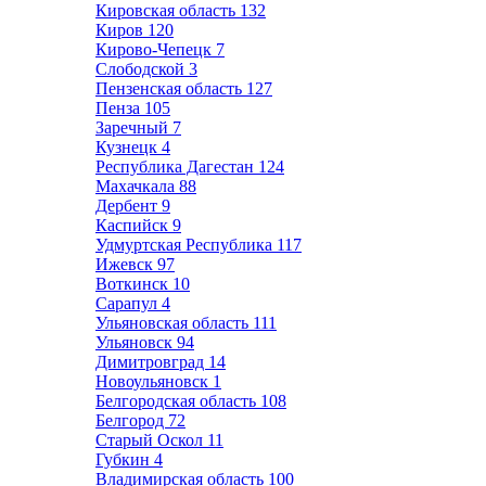
Кировская область
132
Киров
120
Кирово-Чепецк
7
Слободской
3
Пензенская область
127
Пенза
105
Заречный
7
Кузнецк
4
Республика Дагестан
124
Махачкала
88
Дербент
9
Каспийск
9
Удмуртская Республика
117
Ижевск
97
Воткинск
10
Сарапул
4
Ульяновская область
111
Ульяновск
94
Димитровград
14
Новоульяновск
1
Белгородская область
108
Белгород
72
Старый Оскол
11
Губкин
4
Владимирская область
100