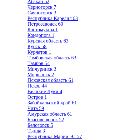
Абакан
52
Черногорск
7
Саяногорск
3
Республика Карелия
63
Петрозаводск
60
Костомукша
1
Кондопога
1
Курская область
63
Курск
58
Курчатов
1
Тамбовская область
63
Тамбов
54
Мичуринск
3
Моршанск
2
Псковская область
61
Псков
44
Великие Луки
4
Остров
1
Забайкальский край
61
Чита
59
Амурская область
61
Благовещенск
52
Белогорск
5
Тында
3
Республика Марий Эл
57