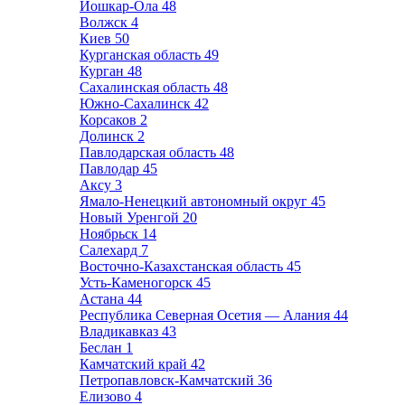
Йошкар-Ола
48
Волжск
4
Киев
50
Курганская область
49
Курган
48
Сахалинская область
48
Южно-Сахалинск
42
Корсаков
2
Долинск
2
Павлодарская область
48
Павлодар
45
Аксу
3
Ямало-Ненецкий автономный округ
45
Новый Уренгой
20
Ноябрьск
14
Салехард
7
Восточно-Казахстанская область
45
Усть-Каменогорск
45
Астана
44
Республика Северная Осетия — Алания
44
Владикавказ
43
Беслан
1
Камчатский край
42
Петропавловск-Камчатский
36
Елизово
4