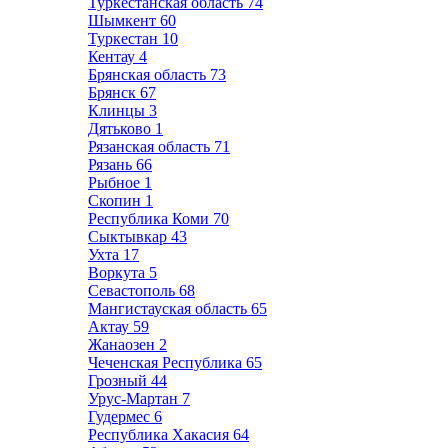
Туркестанская область
74
Шымкент
60
Туркестан
10
Кентау
4
Брянская область
73
Брянск
67
Клинцы
3
Дятьково
1
Рязанская область
71
Рязань
66
Рыбное
1
Скопин
1
Республика Коми
70
Сыктывкар
43
Ухта
17
Воркута
5
Севастополь
68
Мангистауская область
65
Актау
59
Жанаозен
2
Чеченская Республика
65
Грозный
44
Урус-Мартан
7
Гудермес
6
Республика Хакасия
64