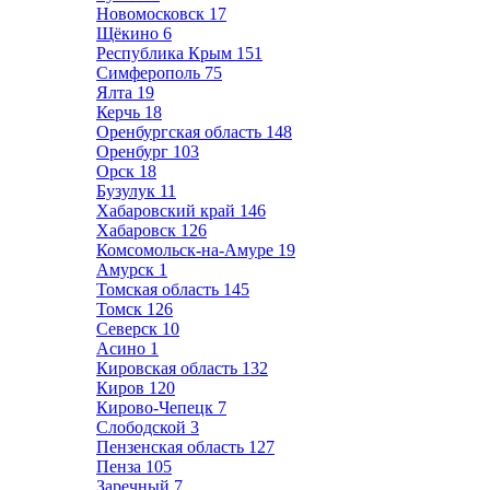
Новомосковск
17
Щёкино
6
Республика Крым
151
Симферополь
75
Ялта
19
Керчь
18
Оренбургская область
148
Оренбург
103
Орск
18
Бузулук
11
Хабаровский край
146
Хабаровск
126
Комсомольск-на-Амуре
19
Амурск
1
Томская область
145
Томск
126
Северск
10
Асино
1
Кировская область
132
Киров
120
Кирово-Чепецк
7
Слободской
3
Пензенская область
127
Пенза
105
Заречный
7