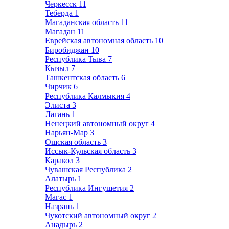
Черкесск
11
Теберда
1
Магаданская область
11
Магадан
11
Еврейская автономная область
10
Биробиджан
10
Республика Тыва
7
Кызыл
7
Ташкентская область
6
Чирчик
6
Республика Калмыкия
4
Элиста
3
Лагань
1
Ненецкий автономный округ
4
Нарьян-Мар
3
Ошская область
3
Иссык-Кульская область
3
Каракол
3
Чувашская Республика
2
Алатырь
1
Республика Ингушетия
2
Магас
1
Назрань
1
Чукотский автономный округ
2
Анадырь
2