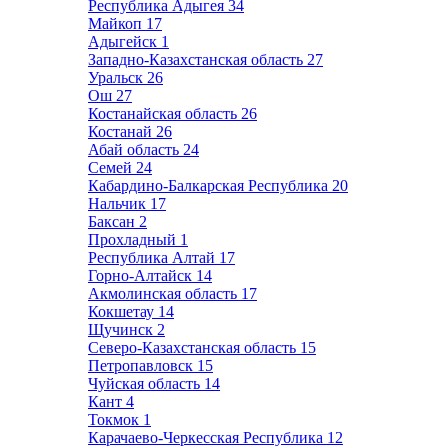
Республика Адыгея
34
Майкоп
17
Адыгейск
1
Западно-Казахстанская область
27
Уральск
26
Ош
27
Костанайская область
26
Костанай
26
Абай область
24
Семей
24
Кабардино-Балкарская Республика
20
Нальчик
17
Баксан
2
Прохладный
1
Республика Алтай
17
Горно-Алтайск
14
Акмолинская область
17
Кокшетау
14
Щучинск
2
Северо-Казахстанская область
15
Петропавловск
15
Чуйская область
14
Кант
4
Токмок
1
Карачаево-Черкесская Республика
12