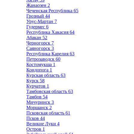
Жанаозен
2
Чеченская Республика
65
Грозный
44
Урус-Мартан
7
Гудермес
6
Республика Хакасия
64
Абакан
52
Черногорск
7
Саяногорск
3
Республика Карелия
63
Петрозаводск
60
Костомукша
1
Кондопога
1
Курская область
63
Курск
58
Курчатов
1
Тамбовская область
63
Тамбов
54
Мичуринск
3
Моршанск
2
Псковская область
61
Псков
44
Великие Луки
4
Остров
1