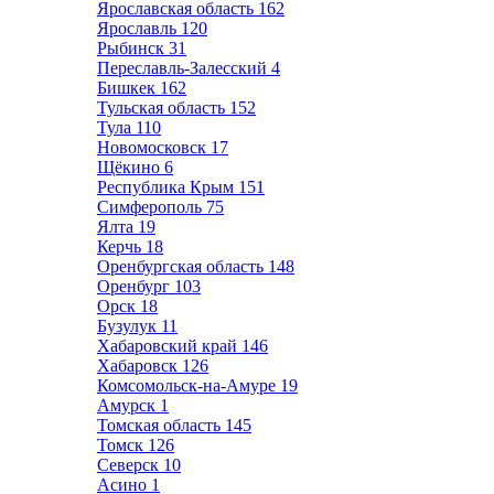
Ярославская область
162
Ярославль
120
Рыбинск
31
Переславль-Залесский
4
Бишкек
162
Тульская область
152
Тула
110
Новомосковск
17
Щёкино
6
Республика Крым
151
Симферополь
75
Ялта
19
Керчь
18
Оренбургская область
148
Оренбург
103
Орск
18
Бузулук
11
Хабаровский край
146
Хабаровск
126
Комсомольск-на-Амуре
19
Амурск
1
Томская область
145
Томск
126
Северск
10
Асино
1