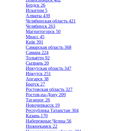
Бердск
26
Искитим
5
Алматы
439
Челябинская область
421
Челябинск
263
Магнитогорск
50
Миасс
45
Київ
391
Самарская область
368
Самара
224
Тольятти
92
Сызрань
20
Иркутская область
347
Иркутск
251
Ангарск
38
Братск
27
Ростовская область
327
Ростов-на-Дону
209
Таганрог
26
Новочеркасск
19
Республика Татарстан
304
Казань
170
Набережные Челны
56
Нижнекамск
22