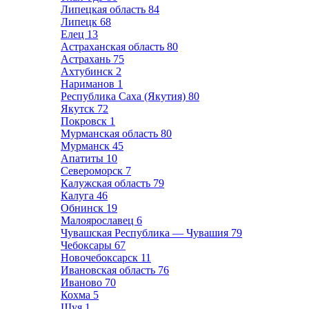
Липецкая область
84
Липецк
68
Елец
13
Астраханская область
80
Астрахань
75
Ахтубинск
2
Нариманов
1
Республика Саха (Якутия)
80
Якутск
72
Покровск
1
Мурманская область
80
Мурманск
45
Апатиты
10
Североморск
7
Калужская область
79
Калуга
46
Обнинск
19
Малоярославец
6
Чувашская Республика — Чувашия
79
Чебоксары
67
Новочебоксарск
11
Ивановская область
76
Иваново
70
Кохма
5
Шуя
1