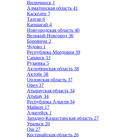
Вилючинск
1
Алматинская область
41
Каскелен
7
Талгар
6
Капшагай
4
Новгородская область
40
Великий Новгород
36
Боровичи
2
Чудово
1
Республика Мордовия
39
Саранск
33
Рузаевка
5
Актюбинская область
38
Актобе
38
Орловская область
37
Орел
37
Атырауская область
34
Атырау
34
Республика Адыгея
34
Майкоп
17
Адыгейск
1
Западно-Казахстанская область
27
Уральск
26
Ош
27
Костанайская область
26