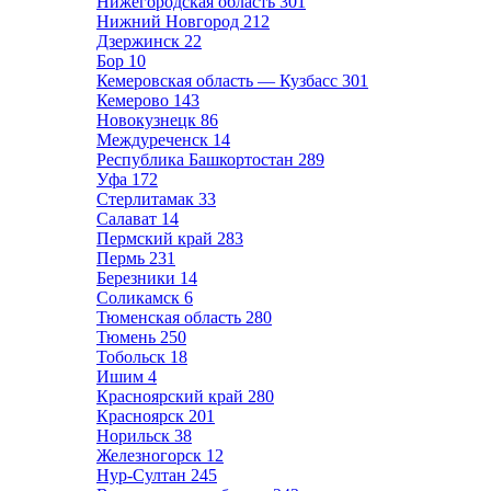
Нижегородская область
301
Нижний Новгород
212
Дзержинск
22
Бор
10
Кемеровская область — Кузбасс
301
Кемерово
143
Новокузнецк
86
Междуреченск
14
Республика Башкортостан
289
Уфа
172
Стерлитамак
33
Салават
14
Пермский край
283
Пермь
231
Березники
14
Соликамск
6
Тюменская область
280
Тюмень
250
Тобольск
18
Ишим
4
Красноярский край
280
Красноярск
201
Норильск
38
Железногорск
12
Нур-Султан
245