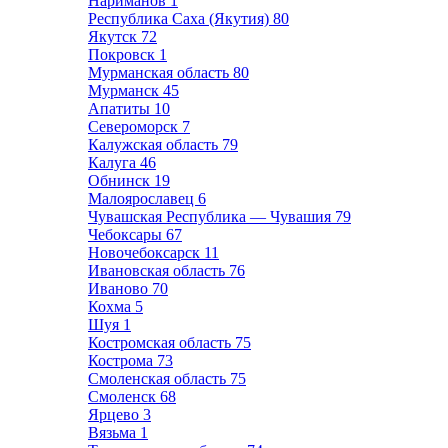
Нариманов
1
Республика Саха (Якутия)
80
Якутск
72
Покровск
1
Мурманская область
80
Мурманск
45
Апатиты
10
Североморск
7
Калужская область
79
Калуга
46
Обнинск
19
Малоярославец
6
Чувашская Республика — Чувашия
79
Чебоксары
67
Новочебоксарск
11
Ивановская область
76
Иваново
70
Кохма
5
Шуя
1
Костромская область
75
Кострома
73
Смоленская область
75
Смоленск
68
Ярцево
3
Вязьма
1