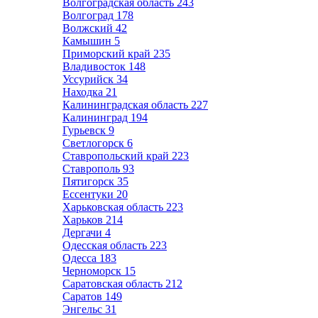
Волгоградская область
243
Волгоград
178
Волжский
42
Камышин
5
Приморский край
235
Владивосток
148
Уссурийск
34
Находка
21
Калининградская область
227
Калининград
194
Гурьевск
9
Светлогорск
6
Ставропольский край
223
Ставрополь
93
Пятигорск
35
Ессентуки
20
Харьковская область
223
Харьков
214
Дергачи
4
Одесская область
223
Одесса
183
Черноморск
15
Саратовская область
212
Саратов
149
Энгельс
31