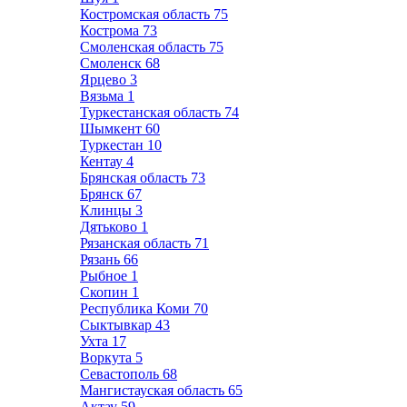
Костромская область
75
Кострома
73
Смоленская область
75
Смоленск
68
Ярцево
3
Вязьма
1
Туркестанская область
74
Шымкент
60
Туркестан
10
Кентау
4
Брянская область
73
Брянск
67
Клинцы
3
Дятьково
1
Рязанская область
71
Рязань
66
Рыбное
1
Скопин
1
Республика Коми
70
Сыктывкар
43
Ухта
17
Воркута
5
Севастополь
68
Мангистауская область
65
Актау
59