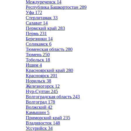
Междуреченск
14
Республика Башкортостан
289
Уфа
172
Стерлитамак
33
Салават
14
Пермский край
283
Пермь
231
Березники
14
Соликамск
6
Тюменская область
280
Тюмень
250
Тобольск
18
Ишим
4
Красноярский край
280
Красноярск
201
Норильск
38
Железногорск
12
Нур-Султан
245
Волгоградская область
243
Волгоград
178
Волжский
42
Камышин
5
Приморский край
235
Владивосток
148
Уссурийск
34