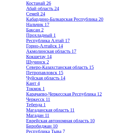
Костанай
26
Абай область
24
Семей
24
Кабардино-Балкарская Республика
20
Нальчик
17
Баксан
2
Прохладный
1
Республика Алтай
17
Горно-Алтайск
14
Акмолинская область
17
Кокшетау
14
Щучинск
2
Северо-Казахстанская область
15
Петропавловск
15
Чуйская область
14
Кант
4
Токмок
1
Карачаево-Черкесская Республика
12
Черкесск
11
Теберда
1
Магаданская область
11
Магадан
11
Еврейская автономная область
10
Биробиджан
10
Республика Тыва
7