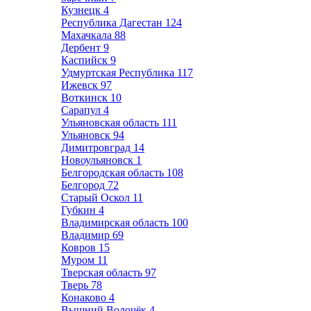
Кузнецк
4
Республика Дагестан
124
Махачкала
88
Дербент
9
Каспийск
9
Удмуртская Республика
117
Ижевск
97
Воткинск
10
Сарапул
4
Ульяновская область
111
Ульяновск
94
Димитровград
14
Новоульяновск
1
Белгородская область
108
Белгород
72
Старый Оскол
11
Губкин
4
Владимирская область
100
Владимир
69
Ковров
15
Муром
11
Тверская область
97
Тверь
78
Конаково
4
Вышний Волочёк
4