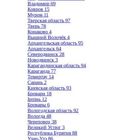
Владимир
69
Ковров
15
Муром
11
Тверская область
97
Тверь
78
Конаково
4
Вышний Волочёк
4
Архангельская область
95
Архангельск
64
Северодвинск
28
Новодвинск
3
Карагандинская область
94
Караганда
77
Темиртау
14
Сарань
2
Киевская область
93
Бровари
18
Ірпінь
12
Бровары
6
Вологодская область
92
Вологда
48
Череповец
38
Великий Устюг
3
Республика Бурятия
88
Улан-Удэ
86