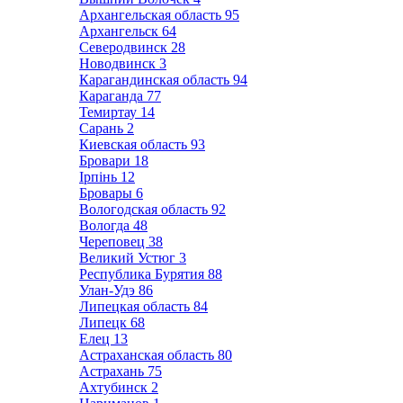
Архангельская область
95
Архангельск
64
Северодвинск
28
Новодвинск
3
Карагандинская область
94
Караганда
77
Темиртау
14
Сарань
2
Киевская область
93
Бровари
18
Ірпінь
12
Бровары
6
Вологодская область
92
Вологда
48
Череповец
38
Великий Устюг
3
Республика Бурятия
88
Улан-Удэ
86
Липецкая область
84
Липецк
68
Елец
13
Астраханская область
80
Астрахань
75
Ахтубинск
2