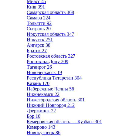
Миасс
45
Київ
391
Самарская область
368
Самара
224
Тольятти
92
Сызрань
20
Иркутская область
347
Иркутск
251
Ангарск
38
Братск
27
Ростовская область
327
Ростов-на-Дону
209
Таганрог
26
Новочеркасск
19
Республика Татарстан
304
Казань
170
Набережные Челны
56
Нижнекамск
22
Нижегородская область
301
Нижний Новгород
212
Дзержинск
22
Бор
10
Кемеровская область — Кузбасс
301
Кемерово
143
Новокузнецк
86