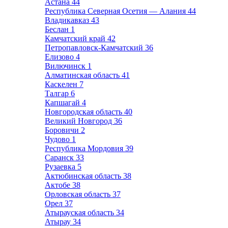
Астана
44
Республика Северная Осетия — Алания
44
Владикавказ
43
Беслан
1
Камчатский край
42
Петропавловск-Камчатский
36
Елизово
4
Вилючинск
1
Алматинская область
41
Каскелен
7
Талгар
6
Капшагай
4
Новгородская область
40
Великий Новгород
36
Боровичи
2
Чудово
1
Республика Мордовия
39
Саранск
33
Рузаевка
5
Актюбинская область
38
Актобе
38
Орловская область
37
Орел
37
Атырауская область
34
Атырау
34