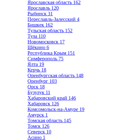
Ярославская область
162
Ярославль
120
Рыбинск
31
Переславль-Залесский
4
Бишкек
162
Тульская область
152
Тула
110
Новомосковск
17
Щёкино
6
Республика Крым
151
Симферополь
75
Ялта
19
Керчь
18
Оренбургская область
148
Оренбург
103
Орск
18
Бузулук
11
Хабаровский край
146
Хабаровск
126
Комсомольск-на-Амуре
19
Амурск
1
Томская область
145
Томск
126
Северск
10
Асино
1