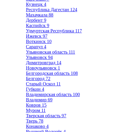
Кузнецк
4
Республика Дагестан
124
Махачкала
88
Дербент
9
Каспийск
9
Удмуртская Республика
117
Ижевск
97
Воткинск
10
Сарапул
4
Ульяновская область
111
Ульяновск
94
Димитровград
14
Новоульяновск
1
Белгородская область
108
Белгород
72
Старый Оскол
11
Губкин
4
Владимирская область
100
Владимир
69
Ковров
15
Муром
11
Тверская область
97
Тверь
78
Конаково
4
Вышний Волочёк
4