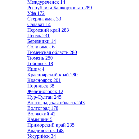
Междуреченск
14
Республика Башкортостан
289
Уфа
172
Стерлитамак
33
Салават
14
Пермский край
283
Пермь
231
Березники
14
Соликамск
6
Тюменская область
280
Тюмень
250
Тобольск
18
Ишим
4
Красноярский край
280
Красноярск
201
Норильск
38
Железногорск
12
Нур-Султан
245
Волгоградская область
243
Волгоград
178
Волжский
42
Камышин
5
Приморский край
235
Владивосток
148
Уссурийск
34