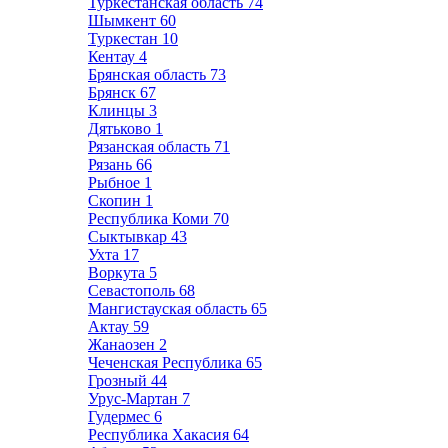
Туркестанская область
74
Шымкент
60
Туркестан
10
Кентау
4
Брянская область
73
Брянск
67
Клинцы
3
Дятьково
1
Рязанская область
71
Рязань
66
Рыбное
1
Скопин
1
Республика Коми
70
Сыктывкар
43
Ухта
17
Воркута
5
Севастополь
68
Мангистауская область
65
Актау
59
Жанаозен
2
Чеченская Республика
65
Грозный
44
Урус-Мартан
7
Гудермес
6
Республика Хакасия
64