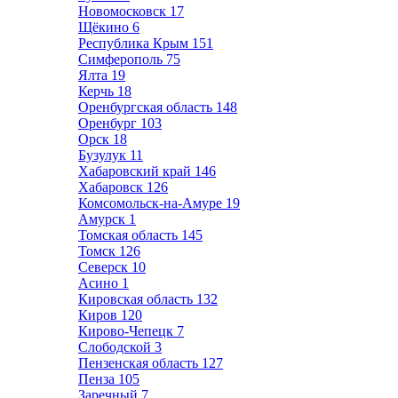
Новомосковск
17
Щёкино
6
Республика Крым
151
Симферополь
75
Ялта
19
Керчь
18
Оренбургская область
148
Оренбург
103
Орск
18
Бузулук
11
Хабаровский край
146
Хабаровск
126
Комсомольск-на-Амуре
19
Амурск
1
Томская область
145
Томск
126
Северск
10
Асино
1
Кировская область
132
Киров
120
Кирово-Чепецк
7
Слободской
3
Пензенская область
127
Пенза
105
Заречный
7