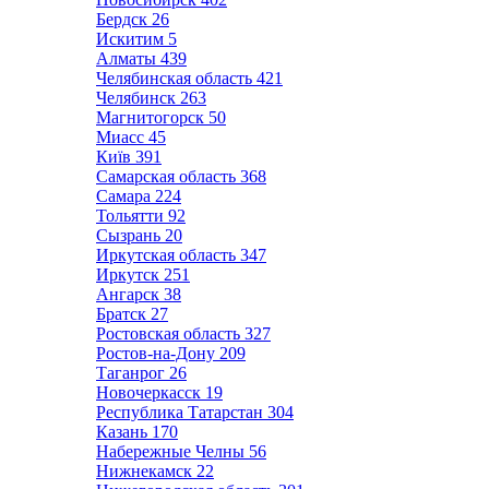
Бердск
26
Искитим
5
Алматы
439
Челябинская область
421
Челябинск
263
Магнитогорск
50
Миасс
45
Київ
391
Самарская область
368
Самара
224
Тольятти
92
Сызрань
20
Иркутская область
347
Иркутск
251
Ангарск
38
Братск
27
Ростовская область
327
Ростов-на-Дону
209
Таганрог
26
Новочеркасск
19
Республика Татарстан
304
Казань
170
Набережные Челны
56
Нижнекамск
22