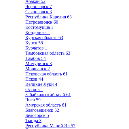
Абакан
52
Черногорск
7
Саяногорск
3
Республика Карелия
63
Петрозаводск
60
Костомукша
1
Кондопога
1
Курская область
63
Курск
58
Курчатов
1
Тамбовская область
63
Тамбов
54
Мичуринск
3
Моршанск
2
Псковская область
61
Псков
44
Великие Луки
4
Остров
1
Забайкальский край
61
Чита
59
Амурская область
61
Благовещенск
52
Белогорск
5
Тында
3
Республика Марий Эл
57