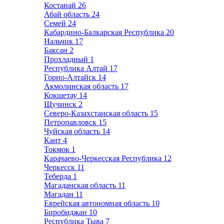
Костанай
26
Абай область
24
Семей
24
Кабардино-Балкарская Республика
20
Нальчик
17
Баксан
2
Прохладный
1
Республика Алтай
17
Горно-Алтайск
14
Акмолинская область
17
Кокшетау
14
Щучинск
2
Северо-Казахстанская область
15
Петропавловск
15
Чуйская область
14
Кант
4
Токмок
1
Карачаево-Черкесская Республика
12
Черкесск
11
Теберда
1
Магаданская область
11
Магадан
11
Еврейская автономная область
10
Биробиджан
10
Республика Тыва
7