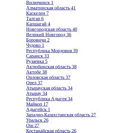
Вилючинск
1
Алматинская область
41
Каскелен
7
Талгар
6
Капшагай
4
Новгородская область
40
Великий Новгород
36
Боровичи
2
Чудово
1
Республика Мордовия
39
Саранск
33
Рузаевка
5
Актюбинская область
38
Актобе
38
Орловская область
37
Орел
37
Атырауская область
34
Атырау
34
Республика Адыгея
34
Майкоп
17
Адыгейск
1
Западно-Казахстанская область
27
Уральск
26
Ош
27
Костанайская область
26