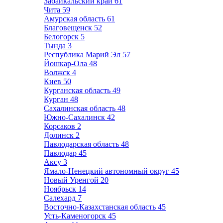
Забайкальский край
61
Чита
59
Амурская область
61
Благовещенск
52
Белогорск
5
Тында
3
Республика Марий Эл
57
Йошкар-Ола
48
Волжск
4
Киев
50
Курганская область
49
Курган
48
Сахалинская область
48
Южно-Сахалинск
42
Корсаков
2
Долинск
2
Павлодарская область
48
Павлодар
45
Аксу
3
Ямало-Ненецкий автономный округ
45
Новый Уренгой
20
Ноябрьск
14
Салехард
7
Восточно-Казахстанская область
45
Усть-Каменогорск
45