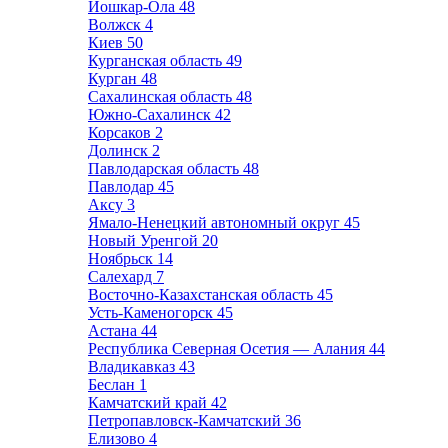
Йошкар-Ола
48
Волжск
4
Киев
50
Курганская область
49
Курган
48
Сахалинская область
48
Южно-Сахалинск
42
Корсаков
2
Долинск
2
Павлодарская область
48
Павлодар
45
Аксу
3
Ямало-Ненецкий автономный округ
45
Новый Уренгой
20
Ноябрьск
14
Салехард
7
Восточно-Казахстанская область
45
Усть-Каменогорск
45
Астана
44
Республика Северная Осетия — Алания
44
Владикавказ
43
Беслан
1
Камчатский край
42
Петропавловск-Камчатский
36
Елизово
4