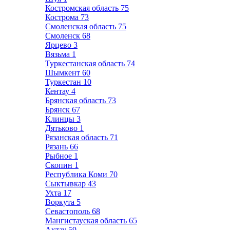
Костромская область
75
Кострома
73
Смоленская область
75
Смоленск
68
Ярцево
3
Вязьма
1
Туркестанская область
74
Шымкент
60
Туркестан
10
Кентау
4
Брянская область
73
Брянск
67
Клинцы
3
Дятьково
1
Рязанская область
71
Рязань
66
Рыбное
1
Скопин
1
Республика Коми
70
Сыктывкар
43
Ухта
17
Воркута
5
Севастополь
68
Мангистауская область
65
Актау
59