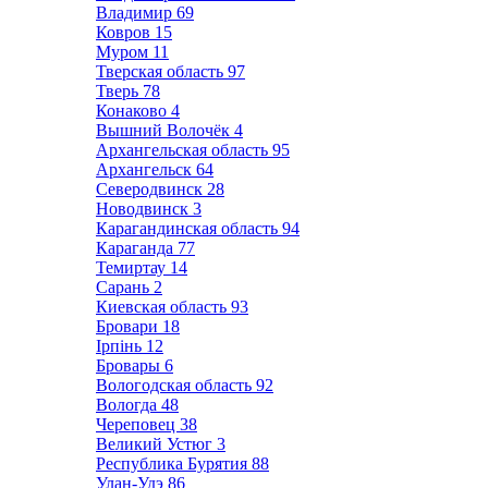
Владимир
69
Ковров
15
Муром
11
Тверская область
97
Тверь
78
Конаково
4
Вышний Волочёк
4
Архангельская область
95
Архангельск
64
Северодвинск
28
Новодвинск
3
Карагандинская область
94
Караганда
77
Темиртау
14
Сарань
2
Киевская область
93
Бровари
18
Ірпінь
12
Бровары
6
Вологодская область
92
Вологда
48
Череповец
38
Великий Устюг
3
Республика Бурятия
88
Улан-Удэ
86