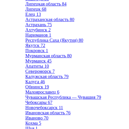
Липецкая область
84
Липецк
68
Елец
13
Астраханская область
80
Астрахань
75
Ахтубинск
2
Нариманов
1
Республика Саха (Якутия)
80
Якутск
72
Покровск
1
Мурманская область
80
Мурманск
45
Апатиты
10
Североморск
7
Калужская область
79
Калуга
46
Обнинск
19
Малоярославец
6
Чувашская Республика — Чувашия
79
Чебоксары
67
Новочебоксарск
11
Ивановская область
76
Иваново
70
Кохма
5
Шуя
1