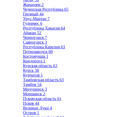
Жанаозен
2
Чеченская Республика
65
Грозный
44
Урус-Мартан
7
Гудермес
6
Республика Хакасия
64
Абакан
52
Черногорск
7
Саяногорск
3
Республика Карелия
63
Петрозаводск
60
Костомукша
1
Кондопога
1
Курская область
63
Курск
58
Курчатов
1
Тамбовская область
63
Тамбов
54
Мичуринск
3
Моршанск
2
Псковская область
61
Псков
44
Великие Луки
4
Остров
1