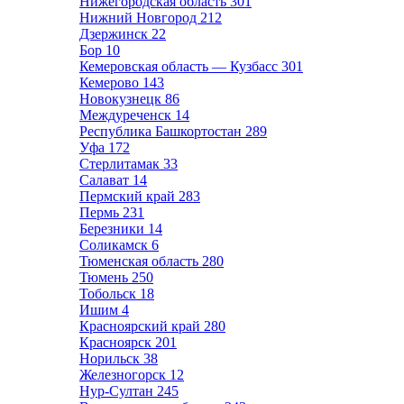
Нижегородская область
301
Нижний Новгород
212
Дзержинск
22
Бор
10
Кемеровская область — Кузбасс
301
Кемерово
143
Новокузнецк
86
Междуреченск
14
Республика Башкортостан
289
Уфа
172
Стерлитамак
33
Салават
14
Пермский край
283
Пермь
231
Березники
14
Соликамск
6
Тюменская область
280
Тюмень
250
Тобольск
18
Ишим
4
Красноярский край
280
Красноярск
201
Норильск
38
Железногорск
12
Нур-Султан
245