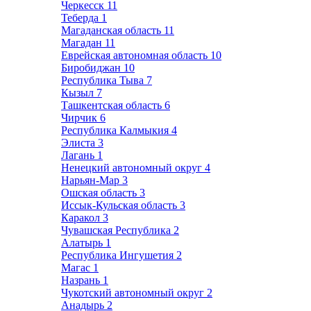
Черкесск
11
Теберда
1
Магаданская область
11
Магадан
11
Еврейская автономная область
10
Биробиджан
10
Республика Тыва
7
Кызыл
7
Ташкентская область
6
Чирчик
6
Республика Калмыкия
4
Элиста
3
Лагань
1
Ненецкий автономный округ
4
Нарьян-Мар
3
Ошская область
3
Иссык-Кульская область
3
Каракол
3
Чувашская Республика
2
Алатырь
1
Республика Ингушетия
2
Магас
1
Назрань
1
Чукотский автономный округ
2
Анадырь
2