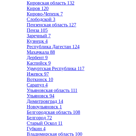
Кировская область
132
Киров
120
Кирово-Чепецк
7
Слободской
3
Пензенская область
127
Пенза
105
Заречный
7
Кузнецк
4
Республика Дагестан
124
Махачкала
88
Дербент
9
Каспийск
9
Удмуртская Республика
117
Ижевск
97
Воткинск
10
Сарапул
4
Ульяновская область
111
Ульяновск
94
Димитровград
14
Новоульяновск
1
Белгородская область
108
Белгород
72
Старый Оскол
11
Губкин
4
Владимирская область
100