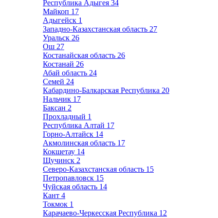
Республика Адыгея
34
Майкоп
17
Адыгейск
1
Западно-Казахстанская область
27
Уральск
26
Ош
27
Костанайская область
26
Костанай
26
Абай область
24
Семей
24
Кабардино-Балкарская Республика
20
Нальчик
17
Баксан
2
Прохладный
1
Республика Алтай
17
Горно-Алтайск
14
Акмолинская область
17
Кокшетау
14
Щучинск
2
Северо-Казахстанская область
15
Петропавловск
15
Чуйская область
14
Кант
4
Токмок
1
Карачаево-Черкесская Республика
12