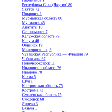
Нариманов
1
Республика Саха (Якутия)
80
Якутск
72
Покровск
1
Мурманская область
80
Мурманск
45
Апатиты
10
Североморск
7
Калужская область
79
Калуга
46
Обнинск
19
Малоярославец
6
Чувашская Республика — Чувашия
79
Чебоксары
67
Новочебоксарск
11
Ивановская область
76
Иваново
70
Кохма
5
Шуя
1
Костромская область
75
Кострома
73
Смоленская область
75
Смоленск
68
Ярцево
3
Вязьма
1