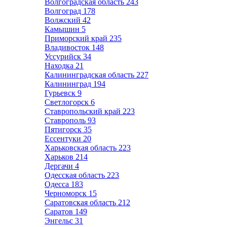
Волгоградская область
243
Волгоград
178
Волжский
42
Камышин
5
Приморский край
235
Владивосток
148
Уссурийск
34
Находка
21
Калининградская область
227
Калининград
194
Гурьевск
9
Светлогорск
6
Ставропольский край
223
Ставрополь
93
Пятигорск
35
Ессентуки
20
Харьковская область
223
Харьков
214
Дергачи
4
Одесская область
223
Одесса
183
Черноморск
15
Саратовская область
212
Саратов
149
Энгельс
31