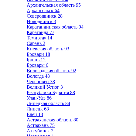
Архангельская область
95
Архангельск
64
Северодвинск
28
Новодвинск
3
Карагандинская область
94
Караганда
77
Темиртау
14
Сарань
2
Киевская область
93
Бровари
18
Ірпінь
12
Бровары
6
Вологодская область
92
Вологда
48
Череповец
38
Великий Устюг
3
Республика Бурятия
88
Улан-Удэ
86
Липецкая область
84
Липецк
68
Елец
13
Астраханская область
80
Астрахань
75
Ахтубинск
2