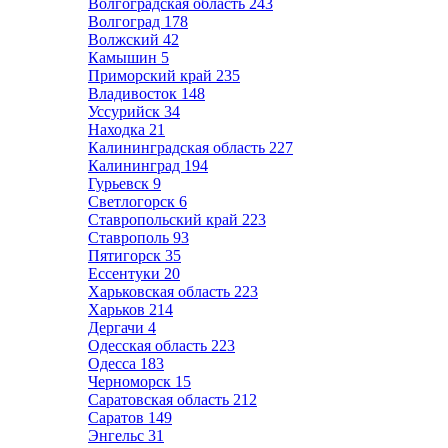
Волгоградская область
243
Волгоград
178
Волжский
42
Камышин
5
Приморский край
235
Владивосток
148
Уссурийск
34
Находка
21
Калининградская область
227
Калининград
194
Гурьевск
9
Светлогорск
6
Ставропольский край
223
Ставрополь
93
Пятигорск
35
Ессентуки
20
Харьковская область
223
Харьков
214
Дергачи
4
Одесская область
223
Одесса
183
Черноморск
15
Саратовская область
212
Саратов
149
Энгельс
31