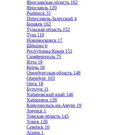
Ярославская область
162
Ярославль
120
Рыбинск
31
Переславль-Залесский
4
Бишкек
162
Тульская область
152
Тула
110
Новомосковск
17
Щёкино
6
Республика Крым
151
Симферополь
75
Ялта
19
Керчь
18
Оренбургская область
148
Оренбург
103
Орск
18
Бузулук
11
Хабаровский край
146
Хабаровск
126
Комсомольск-на-Амуре
19
Амурск
1
Томская область
145
Томск
126
Северск
10
Асино
1