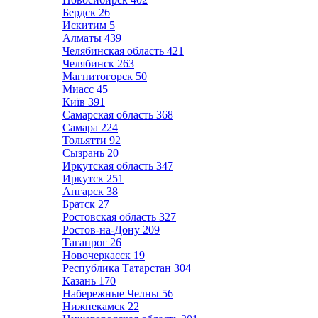
Бердск
26
Искитим
5
Алматы
439
Челябинская область
421
Челябинск
263
Магнитогорск
50
Миасс
45
Київ
391
Самарская область
368
Самара
224
Тольятти
92
Сызрань
20
Иркутская область
347
Иркутск
251
Ангарск
38
Братск
27
Ростовская область
327
Ростов-на-Дону
209
Таганрог
26
Новочеркасск
19
Республика Татарстан
304
Казань
170
Набережные Челны
56
Нижнекамск
22