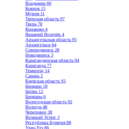
Владимир
69
Ковров
15
Муром
11
Тверская область
97
Тверь
78
Конаково
4
Вышний Волочёк
4
Архангельская область
95
Архангельск
64
Северодвинск
28
Новодвинск
3
Карагандинская область
94
Караганда
77
Темиртау
14
Сарань
2
Киевская область
93
Бровари
18
Ірпінь
12
Бровары
6
Вологодская область
92
Вологда
48
Череповец
38
Великий Устюг
3
Республика Бурятия
88
Улан-Удэ
86