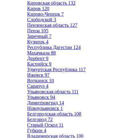
Кировская область
132
Киров
120
Кирово-Чепецк
7
Слободской
3
Пензенская область
127
Пенза
105
Заречный
7
Кузнецк
4
Республика Дагестан
124
Махачкала
88
Дербент
9
Каспийск
9
Удмуртская Республика
117
Ижевск
97
Воткинск
10
Сарапул
4
Ульяновская область
111
Ульяновск
94
Димитровград
14
Новоульяновск
1
Белгородская область
108
Белгород
72
Старый Оскол
11
Губкин
4
Владимирская область
100