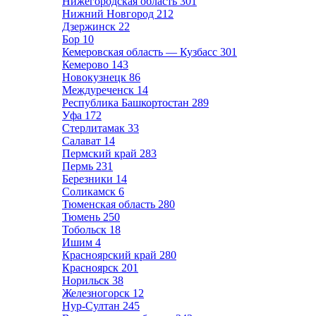
Нижегородская область
301
Нижний Новгород
212
Дзержинск
22
Бор
10
Кемеровская область — Кузбасс
301
Кемерово
143
Новокузнецк
86
Междуреченск
14
Республика Башкортостан
289
Уфа
172
Стерлитамак
33
Салават
14
Пермский край
283
Пермь
231
Березники
14
Соликамск
6
Тюменская область
280
Тюмень
250
Тобольск
18
Ишим
4
Красноярский край
280
Красноярск
201
Норильск
38
Железногорск
12
Нур-Султан
245