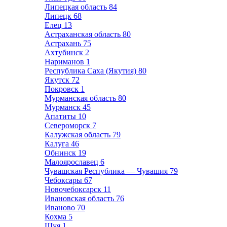
Липецкая область
84
Липецк
68
Елец
13
Астраханская область
80
Астрахань
75
Ахтубинск
2
Нариманов
1
Республика Саха (Якутия)
80
Якутск
72
Покровск
1
Мурманская область
80
Мурманск
45
Апатиты
10
Североморск
7
Калужская область
79
Калуга
46
Обнинск
19
Малоярославец
6
Чувашская Республика — Чувашия
79
Чебоксары
67
Новочебоксарск
11
Ивановская область
76
Иваново
70
Кохма
5
Шуя
1