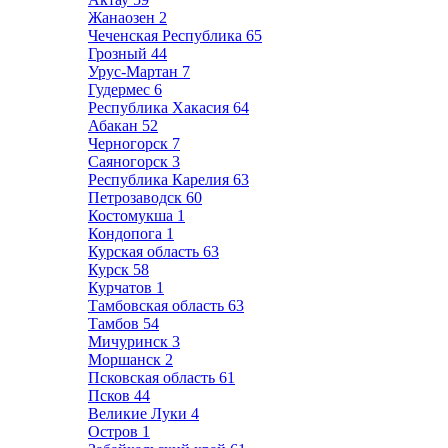
Жанаозен
2
Чеченская Республика
65
Грозный
44
Урус-Мартан
7
Гудермес
6
Республика Хакасия
64
Абакан
52
Черногорск
7
Саяногорск
3
Республика Карелия
63
Петрозаводск
60
Костомукша
1
Кондопога
1
Курская область
63
Курск
58
Курчатов
1
Тамбовская область
63
Тамбов
54
Мичуринск
3
Моршанск
2
Псковская область
61
Псков
44
Великие Луки
4
Остров
1