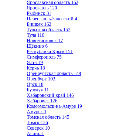
Ярославская область
162
Ярославль
120
Рыбинск
31
Переславль-Залесский
4
Бишкек
162
Тульская область
152
Тула
110
Новомосковск
17
Щёкино
6
Республика Крым
151
Симферополь
75
Ялта
19
Керчь
18
Оренбургская область
148
Оренбург
103
Орск
18
Бузулук
11
Хабаровский край
146
Хабаровск
126
Комсомольск-на-Амуре
19
Амурск
1
Томская область
145
Томск
126
Северск
10
Асино
1