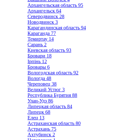
Архангельская область
95
Архангельск
64
Северодвинск
28
Новодвинск
3
Карагандинская область
94
Караганда
77
Темиртау
14
Сарань
2
Киевская область
93
Бровари
18
Ірпінь
12
Бровары
6
Вологодская область
92
Вологда
48
Череповец
38
Великий Устюг
3
Республика Бурятия
88
Улан-Удэ
86
Липецкая область
84
Липецк
68
Елец
13
Астраханская область
80
Астрахань
75
Ахтубинск
2