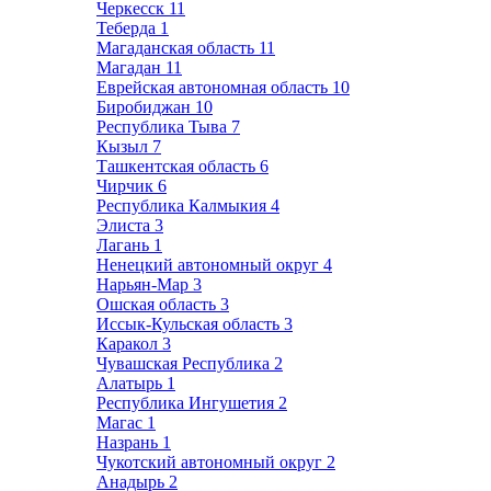
Черкесск
11
Теберда
1
Магаданская область
11
Магадан
11
Еврейская автономная область
10
Биробиджан
10
Республика Тыва
7
Кызыл
7
Ташкентская область
6
Чирчик
6
Республика Калмыкия
4
Элиста
3
Лагань
1
Ненецкий автономный округ
4
Нарьян-Мар
3
Ошская область
3
Иссык-Кульская область
3
Каракол
3
Чувашская Республика
2
Алатырь
1
Республика Ингушетия
2
Магас
1
Назрань
1
Чукотский автономный округ
2
Анадырь
2