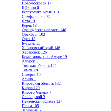
Новомосковск
17
Щёкино
6
Республика Крым
151
Симферополь
75
Ялта
19
Керчь
18
Оренбургская область
148
Оренбург
103
Орск
18
Бузулук
11
Хабаровский край
146
Хабаровск
126
Комсомольск-на-Амуре
19
Амурск
1
Томская область
145
Томск
126
Северск
10
Асино
1
Кировская область
132
Киров
120
Кирово-Чепецк
7
Слободской
3
Пензенская область
127
Пенза
105
Заречный
7