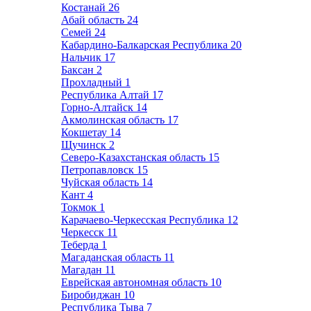
Костанай
26
Абай область
24
Семей
24
Кабардино-Балкарская Республика
20
Нальчик
17
Баксан
2
Прохладный
1
Республика Алтай
17
Горно-Алтайск
14
Акмолинская область
17
Кокшетау
14
Щучинск
2
Северо-Казахстанская область
15
Петропавловск
15
Чуйская область
14
Кант
4
Токмок
1
Карачаево-Черкесская Республика
12
Черкесск
11
Теберда
1
Магаданская область
11
Магадан
11
Еврейская автономная область
10
Биробиджан
10
Республика Тыва
7