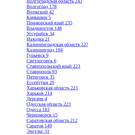
Волгоградская область
243
Волгоград
178
Волжский
42
Камышин
5
Приморский край
235
Владивосток
148
Уссурийск
34
Находка
21
Калининградская область
227
Калининград
194
Гурьевск
9
Светлогорск
6
Ставропольский край
223
Ставрополь
93
Пятигорск
35
Ессентуки
20
Харьковская область
223
Харьков
214
Дергачи
4
Одесская область
223
Одесса
183
Черноморск
15
Саратовская область
212
Саратов
149
Энгельс
31