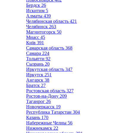
Бердск
26
Искитим
5
Алматы
439
Челябинская область
421
Челябинск
263
Магнитогорск
50
Миасс
45
Київ
391
Самарская область
368
Самара
224
Тольятти
92
Сызрань
20
Иркутская область
347
Иркутск
251
Ангарск
38
Братск
27
Ростовская область
327
Ростов-на-Дону
209
Таганрог
26
Новочеркасск
19
Республика Татарстан
304
Казань
170
Набережные Челны
56
Нижнекамск
22