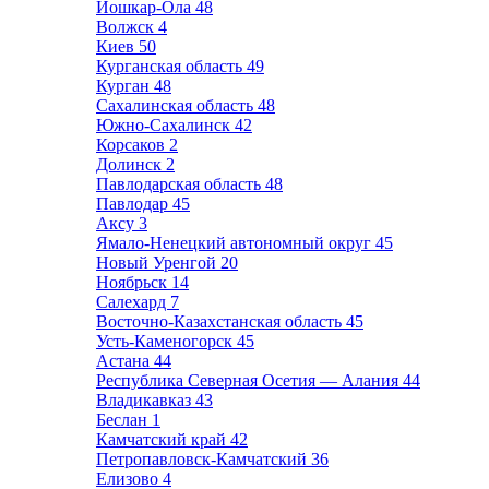
Йошкар-Ола
48
Волжск
4
Киев
50
Курганская область
49
Курган
48
Сахалинская область
48
Южно-Сахалинск
42
Корсаков
2
Долинск
2
Павлодарская область
48
Павлодар
45
Аксу
3
Ямало-Ненецкий автономный округ
45
Новый Уренгой
20
Ноябрьск
14
Салехард
7
Восточно-Казахстанская область
45
Усть-Каменогорск
45
Астана
44
Республика Северная Осетия — Алания
44
Владикавказ
43
Беслан
1
Камчатский край
42
Петропавловск-Камчатский
36
Елизово
4