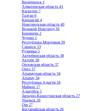
Вилючинск
1
Алматинская область
41
Каскелен
7
Талгар
6
Капшагай
4
Новгородская область
40
Великий Новгород
36
Боровичи
2
Чудово
1
Республика Мордовия
39
Саранск
33
Рузаевка
5
Актюбинская область
38
Актобе
38
Орловская область
37
Орел
37
Атырауская область
34
Атырау
34
Республика Адыгея
34
Майкоп
17
Адыгейск
1
Западно-Казахстанская область
27
Уральск
26
Ош
27
Костанайская область
26