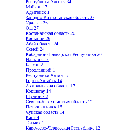
Республика Адыгея
34
Майкоп
17
Адыгейск
1
Западно-Казахстанская область
27
Уральск
26
Ош
27
Костанайская область
26
Костанай
26
Абай область
24
Семей
24
Кабардино-Балкарская Республика
20
Нальчик
17
Баксан
2
Прохладный
1
Республика Алтай
17
Горно-Алтайск
14
Акмолинская область
17
Кокшетау
14
Щучинск
2
Северо-Казахстанская область
15
Петропавловск
15
Чуйская область
14
Кант
4
Токмок
1
Карачаево-Черкесская Республика
12