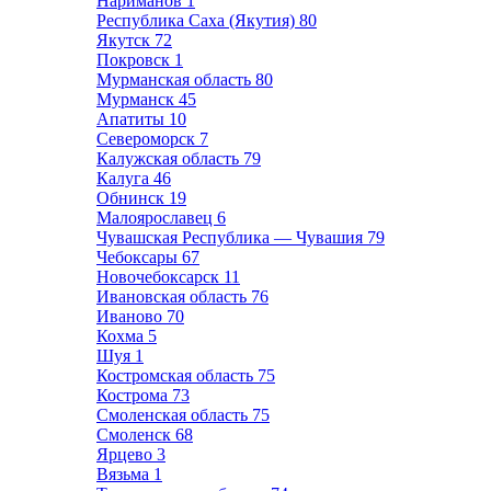
Нариманов
1
Республика Саха (Якутия)
80
Якутск
72
Покровск
1
Мурманская область
80
Мурманск
45
Апатиты
10
Североморск
7
Калужская область
79
Калуга
46
Обнинск
19
Малоярославец
6
Чувашская Республика — Чувашия
79
Чебоксары
67
Новочебоксарск
11
Ивановская область
76
Иваново
70
Кохма
5
Шуя
1
Костромская область
75
Кострома
73
Смоленская область
75
Смоленск
68
Ярцево
3
Вязьма
1