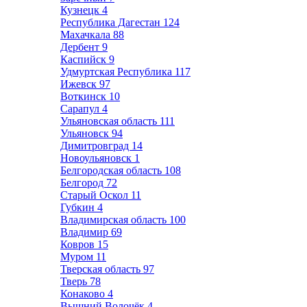
Кузнецк
4
Республика Дагестан
124
Махачкала
88
Дербент
9
Каспийск
9
Удмуртская Республика
117
Ижевск
97
Воткинск
10
Сарапул
4
Ульяновская область
111
Ульяновск
94
Димитровград
14
Новоульяновск
1
Белгородская область
108
Белгород
72
Старый Оскол
11
Губкин
4
Владимирская область
100
Владимир
69
Ковров
15
Муром
11
Тверская область
97
Тверь
78
Конаково
4
Вышний Волочёк
4