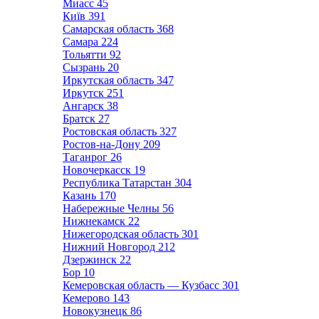
Миасс
45
Київ
391
Самарская область
368
Самара
224
Тольятти
92
Сызрань
20
Иркутская область
347
Иркутск
251
Ангарск
38
Братск
27
Ростовская область
327
Ростов-на-Дону
209
Таганрог
26
Новочеркасск
19
Республика Татарстан
304
Казань
170
Набережные Челны
56
Нижнекамск
22
Нижегородская область
301
Нижний Новгород
212
Дзержинск
22
Бор
10
Кемеровская область — Кузбасс
301
Кемерово
143
Новокузнецк
86