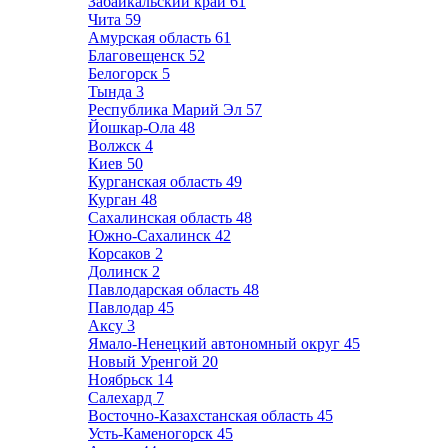
Забайкальский край
61
Чита
59
Амурская область
61
Благовещенск
52
Белогорск
5
Тында
3
Республика Марий Эл
57
Йошкар-Ола
48
Волжск
4
Киев
50
Курганская область
49
Курган
48
Сахалинская область
48
Южно-Сахалинск
42
Корсаков
2
Долинск
2
Павлодарская область
48
Павлодар
45
Аксу
3
Ямало-Ненецкий автономный округ
45
Новый Уренгой
20
Ноябрьск
14
Салехард
7
Восточно-Казахстанская область
45
Усть-Каменогорск
45