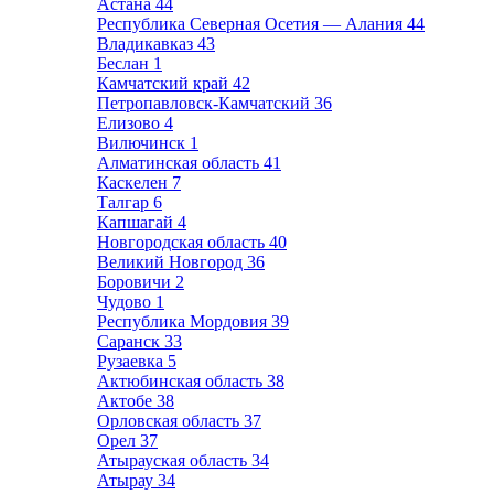
Астана
44
Республика Северная Осетия — Алания
44
Владикавказ
43
Беслан
1
Камчатский край
42
Петропавловск-Камчатский
36
Елизово
4
Вилючинск
1
Алматинская область
41
Каскелен
7
Талгар
6
Капшагай
4
Новгородская область
40
Великий Новгород
36
Боровичи
2
Чудово
1
Республика Мордовия
39
Саранск
33
Рузаевка
5
Актюбинская область
38
Актобе
38
Орловская область
37
Орел
37
Атырауская область
34
Атырау
34