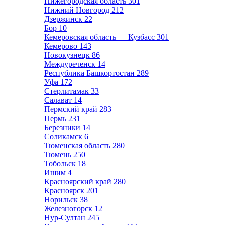
Нижегородская область
301
Нижний Новгород
212
Дзержинск
22
Бор
10
Кемеровская область — Кузбасс
301
Кемерово
143
Новокузнецк
86
Междуреченск
14
Республика Башкортостан
289
Уфа
172
Стерлитамак
33
Салават
14
Пермский край
283
Пермь
231
Березники
14
Соликамск
6
Тюменская область
280
Тюмень
250
Тобольск
18
Ишим
4
Красноярский край
280
Красноярск
201
Норильск
38
Железногорск
12
Нур-Султан
245