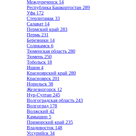
Междуреченск
14
Республика Башкортостан
289
Уфа
172
Стерлитамак
33
Салават
14
Пермский край
283
Пермь
231
Березники
14
Соликамск
6
Тюменская область
280
Тюмень
250
Тобольск
18
Ишим
4
Красноярский край
280
Красноярск
201
Норильск
38
Железногорск
12
Нур-Султан
245
Волгоградская область
243
Волгоград
178
Волжский
42
Камышин
5
Приморский край
235
Владивосток
148
Уссурийск
34