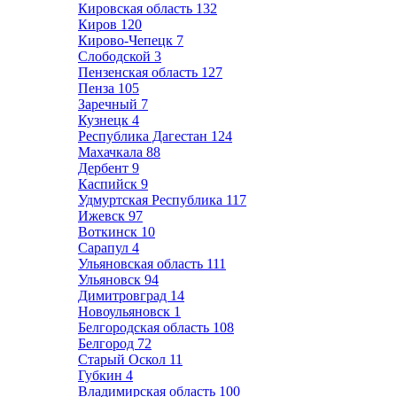
Кировская область
132
Киров
120
Кирово-Чепецк
7
Слободской
3
Пензенская область
127
Пенза
105
Заречный
7
Кузнецк
4
Республика Дагестан
124
Махачкала
88
Дербент
9
Каспийск
9
Удмуртская Республика
117
Ижевск
97
Воткинск
10
Сарапул
4
Ульяновская область
111
Ульяновск
94
Димитровград
14
Новоульяновск
1
Белгородская область
108
Белгород
72
Старый Оскол
11
Губкин
4
Владимирская область
100