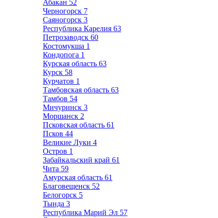
Абакан
52
Черногорск
7
Саяногорск
3
Республика Карелия
63
Петрозаводск
60
Костомукша
1
Кондопога
1
Курская область
63
Курск
58
Курчатов
1
Тамбовская область
63
Тамбов
54
Мичуринск
3
Моршанск
2
Псковская область
61
Псков
44
Великие Луки
4
Остров
1
Забайкальский край
61
Чита
59
Амурская область
61
Благовещенск
52
Белогорск
5
Тында
3
Республика Марий Эл
57