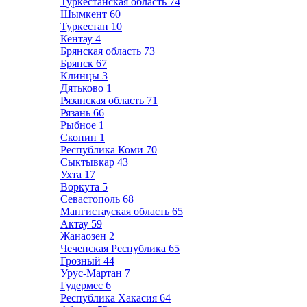
Туркестанская область
74
Шымкент
60
Туркестан
10
Кентау
4
Брянская область
73
Брянск
67
Клинцы
3
Дятьково
1
Рязанская область
71
Рязань
66
Рыбное
1
Скопин
1
Республика Коми
70
Сыктывкар
43
Ухта
17
Воркута
5
Севастополь
68
Мангистауская область
65
Актау
59
Жанаозен
2
Чеченская Республика
65
Грозный
44
Урус-Мартан
7
Гудермес
6
Республика Хакасия
64