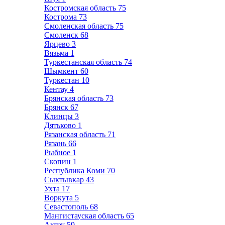
Костромская область
75
Кострома
73
Смоленская область
75
Смоленск
68
Ярцево
3
Вязьма
1
Туркестанская область
74
Шымкент
60
Туркестан
10
Кентау
4
Брянская область
73
Брянск
67
Клинцы
3
Дятьково
1
Рязанская область
71
Рязань
66
Рыбное
1
Скопин
1
Республика Коми
70
Сыктывкар
43
Ухта
17
Воркута
5
Севастополь
68
Мангистауская область
65
Актау
59