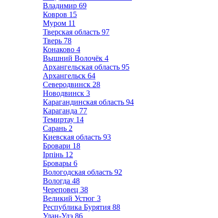
Владимир
69
Ковров
15
Муром
11
Тверская область
97
Тверь
78
Конаково
4
Вышний Волочёк
4
Архангельская область
95
Архангельск
64
Северодвинск
28
Новодвинск
3
Карагандинская область
94
Караганда
77
Темиртау
14
Сарань
2
Киевская область
93
Бровари
18
Ірпінь
12
Бровары
6
Вологодская область
92
Вологда
48
Череповец
38
Великий Устюг
3
Республика Бурятия
88
Улан-Удэ
86