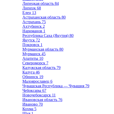
Липецкая область
84
Липецк
68
Елец
13
Астраханская область
80
Астрахань
75
Ахтубинск
2
Нариманов
1
Республика Саха (Якутия)
80
Якутск
72
Покровск
1
Мурманская область
80
Мурманск
45
Апатиты
10
Североморск
7
Калужская область
79
Калуга
46
Обнинск
19
Малоярославец
6
Чувашская Республика — Чувашия
79
Чебоксары
67
Новочебоксарск
11
Ивановская область
76
Иваново
70
Кохма
5
Шуя
1