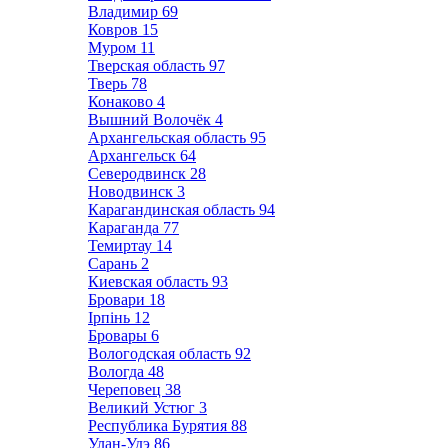
Владимир
69
Ковров
15
Муром
11
Тверская область
97
Тверь
78
Конаково
4
Вышний Волочёк
4
Архангельская область
95
Архангельск
64
Северодвинск
28
Новодвинск
3
Карагандинская область
94
Караганда
77
Темиртау
14
Сарань
2
Киевская область
93
Бровари
18
Ірпінь
12
Бровары
6
Вологодская область
92
Вологда
48
Череповец
38
Великий Устюг
3
Республика Бурятия
88
Улан-Удэ
86