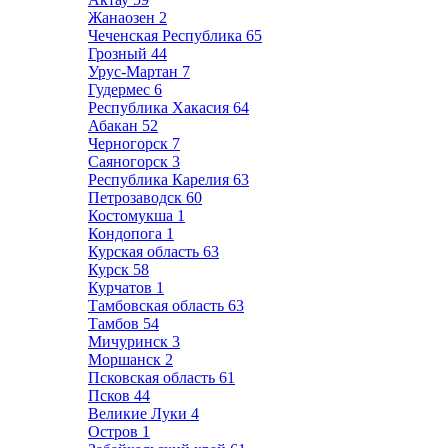
Жанаозен
2
Чеченская Республика
65
Грозный
44
Урус-Мартан
7
Гудермес
6
Республика Хакасия
64
Абакан
52
Черногорск
7
Саяногорск
3
Республика Карелия
63
Петрозаводск
60
Костомукша
1
Кондопога
1
Курская область
63
Курск
58
Курчатов
1
Тамбовская область
63
Тамбов
54
Мичуринск
3
Моршанск
2
Псковская область
61
Псков
44
Великие Луки
4
Остров
1