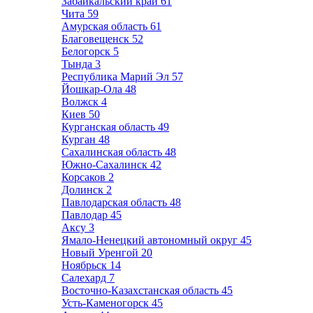
Забайкальский край
61
Чита
59
Амурская область
61
Благовещенск
52
Белогорск
5
Тында
3
Республика Марий Эл
57
Йошкар-Ола
48
Волжск
4
Киев
50
Курганская область
49
Курган
48
Сахалинская область
48
Южно-Сахалинск
42
Корсаков
2
Долинск
2
Павлодарская область
48
Павлодар
45
Аксу
3
Ямало-Ненецкий автономный округ
45
Новый Уренгой
20
Ноябрьск
14
Салехард
7
Восточно-Казахстанская область
45
Усть-Каменогорск
45