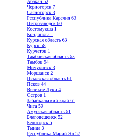
Абакан
52
Черногорск
7
Саяногорск
3
Республика Карелия
63
Петрозаводск
60
Костомукша
1
Кондопога
1
Курская область
63
Курск
58
Курчатов
1
Тамбовская область
63
Тамбов
54
Мичуринск
3
Моршанск
2
Псковская область
61
Псков
44
Великие Луки
4
Остров
1
Забайкальский край
61
Чита
59
Амурская область
61
Благовещенск
52
Белогорск
5
Тында
3
Республика Марий Эл
57