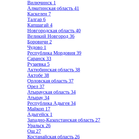
Вилючинск
1
Алматинская область
41
Каскелен
7
Талгар
6
Капшагай
4
Новгородская область
40
Великий Новгород
36
Боровичи
2
Чудово
1
Республика Мордовия
39
Саранск
33
Рузаевка
5
Актюбинская область
38
Актобе
38
Орловская область
37
Орел
37
Атырауская область
34
Атырау
34
Республика Адыгея
34
Майкоп
17
Адыгейск
1
Западно-Казахстанская область
27
Уральск
26
Ош
27
Костанайская область
26