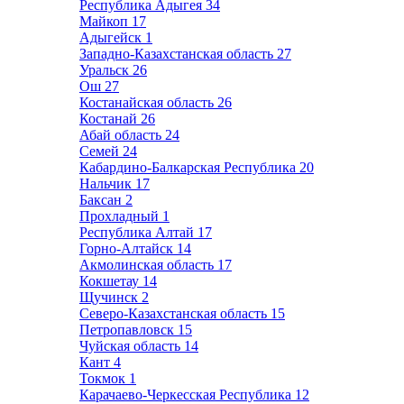
Республика Адыгея
34
Майкоп
17
Адыгейск
1
Западно-Казахстанская область
27
Уральск
26
Ош
27
Костанайская область
26
Костанай
26
Абай область
24
Семей
24
Кабардино-Балкарская Республика
20
Нальчик
17
Баксан
2
Прохладный
1
Республика Алтай
17
Горно-Алтайск
14
Акмолинская область
17
Кокшетау
14
Щучинск
2
Северо-Казахстанская область
15
Петропавловск
15
Чуйская область
14
Кант
4
Токмок
1
Карачаево-Черкесская Республика
12