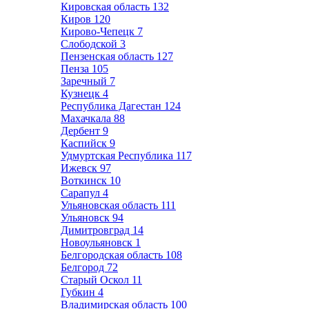
Кировская область
132
Киров
120
Кирово-Чепецк
7
Слободской
3
Пензенская область
127
Пенза
105
Заречный
7
Кузнецк
4
Республика Дагестан
124
Махачкала
88
Дербент
9
Каспийск
9
Удмуртская Республика
117
Ижевск
97
Воткинск
10
Сарапул
4
Ульяновская область
111
Ульяновск
94
Димитровград
14
Новоульяновск
1
Белгородская область
108
Белгород
72
Старый Оскол
11
Губкин
4
Владимирская область
100