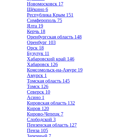
Новомосковск
17
Щёкино
6
Республика Крым
151
Симферополь
75
Ялта
19
Керчь
18
Оренбургская область
148
Оренбург
103
Орск
18
Бузулук
11
Хабаровский край
146
Хабаровск
126
Комсомольск-на-Амуре
19
Амурск
1
Томская область
145
Томск
126
Северск
10
Асино
1
Кировская область
132
Киров
120
Кирово-Чепецк
7
Слободской
3
Пензенская область
127
Пенза
105
Заречный
7