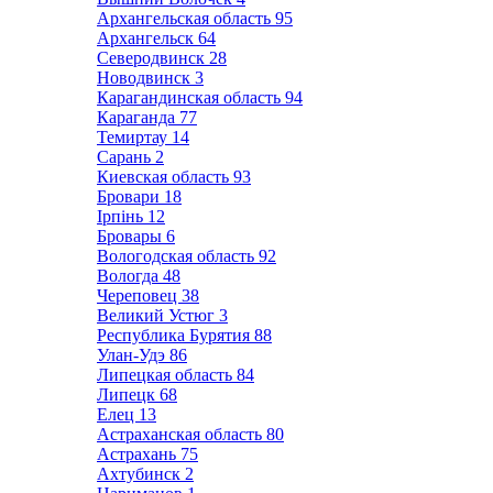
Архангельская область
95
Архангельск
64
Северодвинск
28
Новодвинск
3
Карагандинская область
94
Караганда
77
Темиртау
14
Сарань
2
Киевская область
93
Бровари
18
Ірпінь
12
Бровары
6
Вологодская область
92
Вологда
48
Череповец
38
Великий Устюг
3
Республика Бурятия
88
Улан-Удэ
86
Липецкая область
84
Липецк
68
Елец
13
Астраханская область
80
Астрахань
75
Ахтубинск
2