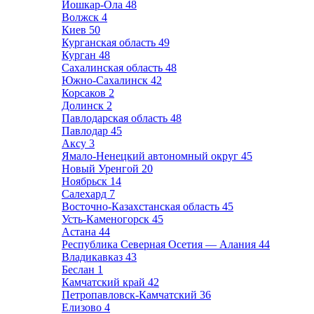
Йошкар-Ола
48
Волжск
4
Киев
50
Курганская область
49
Курган
48
Сахалинская область
48
Южно-Сахалинск
42
Корсаков
2
Долинск
2
Павлодарская область
48
Павлодар
45
Аксу
3
Ямало-Ненецкий автономный округ
45
Новый Уренгой
20
Ноябрьск
14
Салехард
7
Восточно-Казахстанская область
45
Усть-Каменогорск
45
Астана
44
Республика Северная Осетия — Алания
44
Владикавказ
43
Беслан
1
Камчатский край
42
Петропавловск-Камчатский
36
Елизово
4