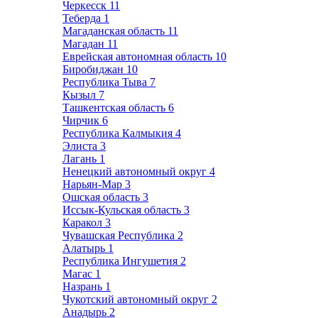
Черкесск
11
Теберда
1
Магаданская область
11
Магадан
11
Еврейская автономная область
10
Биробиджан
10
Республика Тыва
7
Кызыл
7
Ташкентская область
6
Чирчик
6
Республика Калмыкия
4
Элиста
3
Лагань
1
Ненецкий автономный округ
4
Нарьян-Мар
3
Ошская область
3
Иссык-Кульская область
3
Каракол
3
Чувашская Республика
2
Алатырь
1
Республика Ингушетия
2
Магас
1
Назрань
1
Чукотский автономный округ
2
Анадырь
2