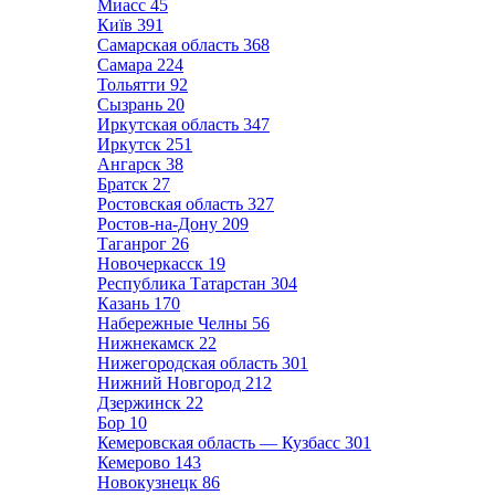
Миасс
45
Київ
391
Самарская область
368
Самара
224
Тольятти
92
Сызрань
20
Иркутская область
347
Иркутск
251
Ангарск
38
Братск
27
Ростовская область
327
Ростов-на-Дону
209
Таганрог
26
Новочеркасск
19
Республика Татарстан
304
Казань
170
Набережные Челны
56
Нижнекамск
22
Нижегородская область
301
Нижний Новгород
212
Дзержинск
22
Бор
10
Кемеровская область — Кузбасс
301
Кемерово
143
Новокузнецк
86