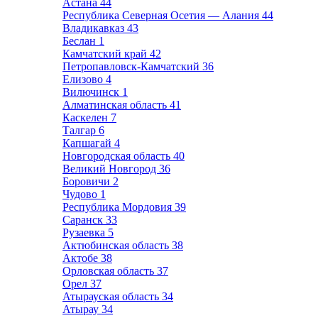
Астана
44
Республика Северная Осетия — Алания
44
Владикавказ
43
Беслан
1
Камчатский край
42
Петропавловск-Камчатский
36
Елизово
4
Вилючинск
1
Алматинская область
41
Каскелен
7
Талгар
6
Капшагай
4
Новгородская область
40
Великий Новгород
36
Боровичи
2
Чудово
1
Республика Мордовия
39
Саранск
33
Рузаевка
5
Актюбинская область
38
Актобе
38
Орловская область
37
Орел
37
Атырауская область
34
Атырау
34