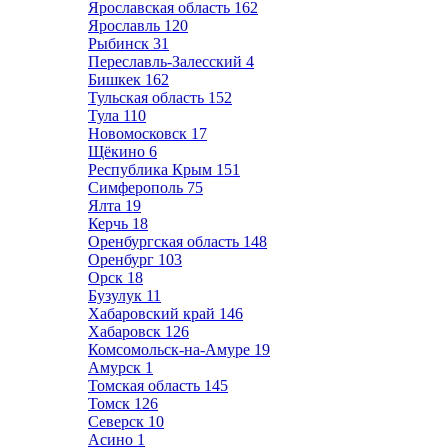
Ярославская область
162
Ярославль
120
Рыбинск
31
Переславль-Залесский
4
Бишкек
162
Тульская область
152
Тула
110
Новомосковск
17
Щёкино
6
Республика Крым
151
Симферополь
75
Ялта
19
Керчь
18
Оренбургская область
148
Оренбург
103
Орск
18
Бузулук
11
Хабаровский край
146
Хабаровск
126
Комсомольск-на-Амуре
19
Амурск
1
Томская область
145
Томск
126
Северск
10
Асино
1