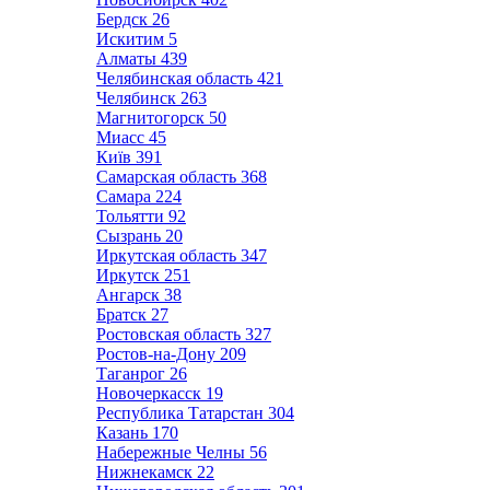
Бердск
26
Искитим
5
Алматы
439
Челябинская область
421
Челябинск
263
Магнитогорск
50
Миасс
45
Київ
391
Самарская область
368
Самара
224
Тольятти
92
Сызрань
20
Иркутская область
347
Иркутск
251
Ангарск
38
Братск
27
Ростовская область
327
Ростов-на-Дону
209
Таганрог
26
Новочеркасск
19
Республика Татарстан
304
Казань
170
Набережные Челны
56
Нижнекамск
22