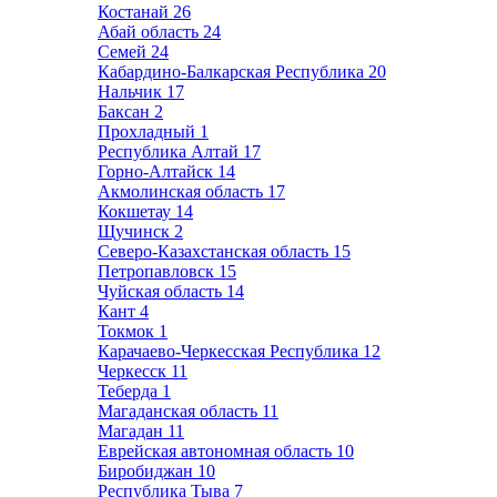
Костанай
26
Абай область
24
Семей
24
Кабардино-Балкарская Республика
20
Нальчик
17
Баксан
2
Прохладный
1
Республика Алтай
17
Горно-Алтайск
14
Акмолинская область
17
Кокшетау
14
Щучинск
2
Северо-Казахстанская область
15
Петропавловск
15
Чуйская область
14
Кант
4
Токмок
1
Карачаево-Черкесская Республика
12
Черкесск
11
Теберда
1
Магаданская область
11
Магадан
11
Еврейская автономная область
10
Биробиджан
10
Республика Тыва
7