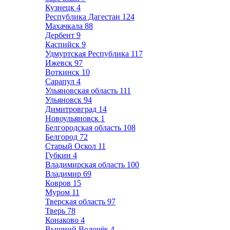
Кузнецк
4
Республика Дагестан
124
Махачкала
88
Дербент
9
Каспийск
9
Удмуртская Республика
117
Ижевск
97
Воткинск
10
Сарапул
4
Ульяновская область
111
Ульяновск
94
Димитровград
14
Новоульяновск
1
Белгородская область
108
Белгород
72
Старый Оскол
11
Губкин
4
Владимирская область
100
Владимир
69
Ковров
15
Муром
11
Тверская область
97
Тверь
78
Конаково
4
Вышний Волочёк
4