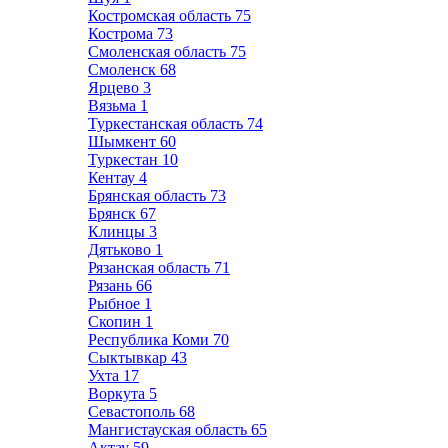
Костромская область
75
Кострома
73
Смоленская область
75
Смоленск
68
Ярцево
3
Вязьма
1
Туркестанская область
74
Шымкент
60
Туркестан
10
Кентау
4
Брянская область
73
Брянск
67
Клинцы
3
Дятьково
1
Рязанская область
71
Рязань
66
Рыбное
1
Скопин
1
Республика Коми
70
Сыктывкар
43
Ухта
17
Воркута
5
Севастополь
68
Мангистауская область
65
Актау
59