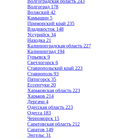
Волгоградская область
243
Волгоград
178
Волжский
42
Камышин
5
Приморский край
235
Владивосток
148
Уссурийск
34
Находка
21
Калининградская область
227
Калининград
194
Гурьевск
9
Светлогорск
6
Ставропольский край
223
Ставрополь
93
Пятигорск
35
Ессентуки
20
Харьковская область
223
Харьков
214
Дергачи
4
Одесская область
223
Одесса
183
Черноморск
15
Саратовская область
212
Саратов
149
Энгельс
31