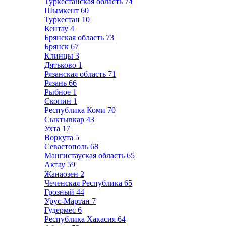
Туркестанская область
74
Шымкент
60
Туркестан
10
Кентау
4
Брянская область
73
Брянск
67
Клинцы
3
Дятьково
1
Рязанская область
71
Рязань
66
Рыбное
1
Скопин
1
Республика Коми
70
Сыктывкар
43
Ухта
17
Воркута
5
Севастополь
68
Мангистауская область
65
Актау
59
Жанаозен
2
Чеченская Республика
65
Грозный
44
Урус-Мартан
7
Гудермес
6
Республика Хакасия
64