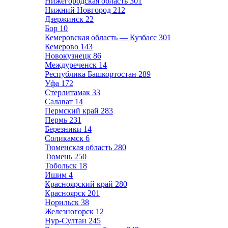
Нижегородская область
301
Нижний Новгород
212
Дзержинск
22
Бор
10
Кемеровская область — Кузбасс
301
Кемерово
143
Новокузнецк
86
Междуреченск
14
Республика Башкортостан
289
Уфа
172
Стерлитамак
33
Салават
14
Пермский край
283
Пермь
231
Березники
14
Соликамск
6
Тюменская область
280
Тюмень
250
Тобольск
18
Ишим
4
Красноярский край
280
Красноярск
201
Норильск
38
Железногорск
12
Нур-Султан
245