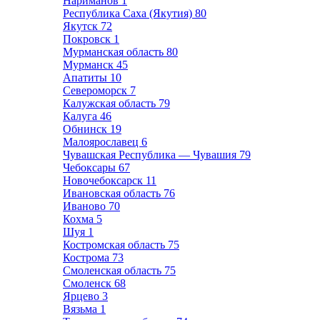
Нариманов
1
Республика Саха (Якутия)
80
Якутск
72
Покровск
1
Мурманская область
80
Мурманск
45
Апатиты
10
Североморск
7
Калужская область
79
Калуга
46
Обнинск
19
Малоярославец
6
Чувашская Республика — Чувашия
79
Чебоксары
67
Новочебоксарск
11
Ивановская область
76
Иваново
70
Кохма
5
Шуя
1
Костромская область
75
Кострома
73
Смоленская область
75
Смоленск
68
Ярцево
3
Вязьма
1