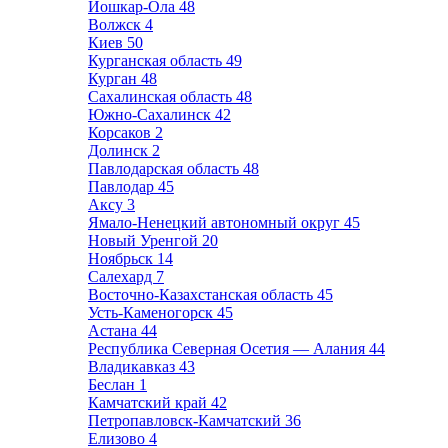
Йошкар-Ола
48
Волжск
4
Киев
50
Курганская область
49
Курган
48
Сахалинская область
48
Южно-Сахалинск
42
Корсаков
2
Долинск
2
Павлодарская область
48
Павлодар
45
Аксу
3
Ямало-Ненецкий автономный округ
45
Новый Уренгой
20
Ноябрьск
14
Салехард
7
Восточно-Казахстанская область
45
Усть-Каменогорск
45
Астана
44
Республика Северная Осетия — Алания
44
Владикавказ
43
Беслан
1
Камчатский край
42
Петропавловск-Камчатский
36
Елизово
4