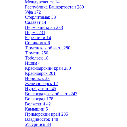
Междуреченск
14
Республика Башкортостан
289
Уфа
172
Стерлитамак
33
Салават
14
Пермский край
283
Пермь
231
Березники
14
Соликамск
6
Тюменская область
280
Тюмень
250
Тобольск
18
Ишим
4
Красноярский край
280
Красноярск
201
Норильск
38
Железногорск
12
Нур-Султан
245
Волгоградская область
243
Волгоград
178
Волжский
42
Камышин
5
Приморский край
235
Владивосток
148
Уссурийск
34