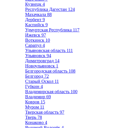
Кузнецк
4
Республика Дагестан
124
Махачкала
88
Дербент
9
Каспийск
9
Удмуртская Республика
117
Ижевск
97
Воткинск
10
Сарапул
4
Ульяновская область
111
Ульяновск
94
Димитровград
14
Новоульяновск
1
Белгородская область
108
Белгород
72
Старый Оскол
11
Губкин
4
Владимирская область
100
Владимир
69
Ковров
15
Муром
11
Тверская область
97
Тверь
78
Конаково
4
Вышний Волочёк
4