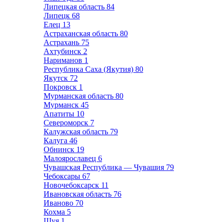
Липецкая область
84
Липецк
68
Елец
13
Астраханская область
80
Астрахань
75
Ахтубинск
2
Нариманов
1
Республика Саха (Якутия)
80
Якутск
72
Покровск
1
Мурманская область
80
Мурманск
45
Апатиты
10
Североморск
7
Калужская область
79
Калуга
46
Обнинск
19
Малоярославец
6
Чувашская Республика — Чувашия
79
Чебоксары
67
Новочебоксарск
11
Ивановская область
76
Иваново
70
Кохма
5
Шуя
1