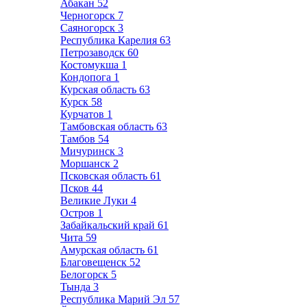
Абакан
52
Черногорск
7
Саяногорск
3
Республика Карелия
63
Петрозаводск
60
Костомукша
1
Кондопога
1
Курская область
63
Курск
58
Курчатов
1
Тамбовская область
63
Тамбов
54
Мичуринск
3
Моршанск
2
Псковская область
61
Псков
44
Великие Луки
4
Остров
1
Забайкальский край
61
Чита
59
Амурская область
61
Благовещенск
52
Белогорск
5
Тында
3
Республика Марий Эл
57