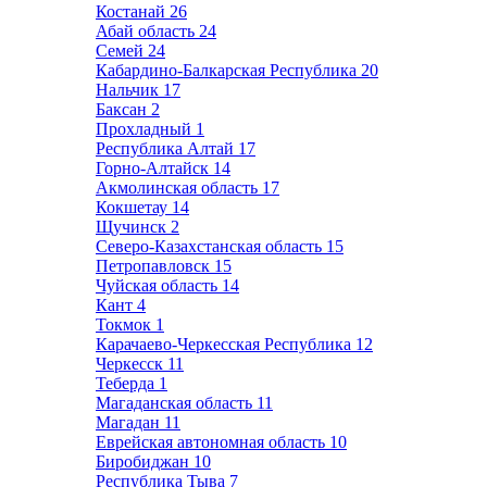
Костанай
26
Абай область
24
Семей
24
Кабардино-Балкарская Республика
20
Нальчик
17
Баксан
2
Прохладный
1
Республика Алтай
17
Горно-Алтайск
14
Акмолинская область
17
Кокшетау
14
Щучинск
2
Северо-Казахстанская область
15
Петропавловск
15
Чуйская область
14
Кант
4
Токмок
1
Карачаево-Черкесская Республика
12
Черкесск
11
Теберда
1
Магаданская область
11
Магадан
11
Еврейская автономная область
10
Биробиджан
10
Республика Тыва
7