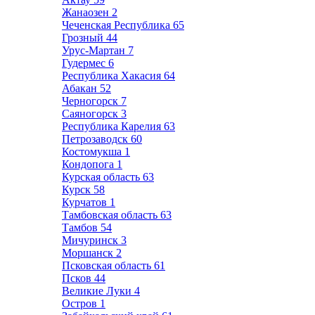
Жанаозен
2
Чеченская Республика
65
Грозный
44
Урус-Мартан
7
Гудермес
6
Республика Хакасия
64
Абакан
52
Черногорск
7
Саяногорск
3
Республика Карелия
63
Петрозаводск
60
Костомукша
1
Кондопога
1
Курская область
63
Курск
58
Курчатов
1
Тамбовская область
63
Тамбов
54
Мичуринск
3
Моршанск
2
Псковская область
61
Псков
44
Великие Луки
4
Остров
1