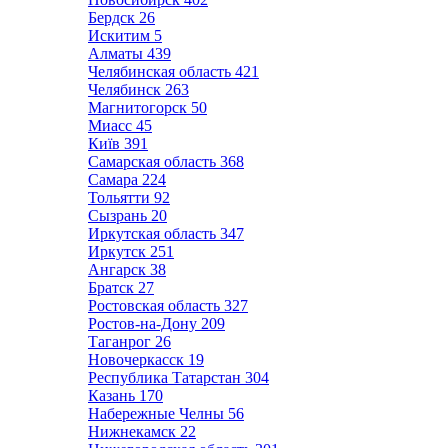
Бердск
26
Искитим
5
Алматы
439
Челябинская область
421
Челябинск
263
Магнитогорск
50
Миасс
45
Київ
391
Самарская область
368
Самара
224
Тольятти
92
Сызрань
20
Иркутская область
347
Иркутск
251
Ангарск
38
Братск
27
Ростовская область
327
Ростов-на-Дону
209
Таганрог
26
Новочеркасск
19
Республика Татарстан
304
Казань
170
Набережные Челны
56
Нижнекамск
22