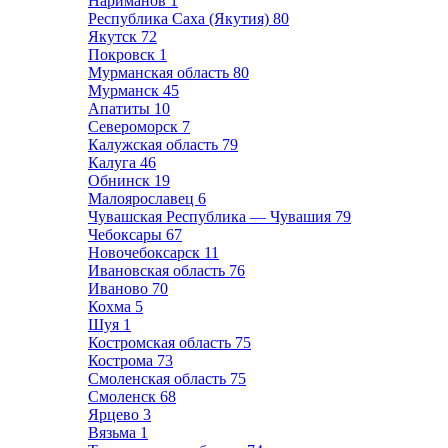
Нариманов
1
Республика Саха (Якутия)
80
Якутск
72
Покровск
1
Мурманская область
80
Мурманск
45
Апатиты
10
Североморск
7
Калужская область
79
Калуга
46
Обнинск
19
Малоярославец
6
Чувашская Республика — Чувашия
79
Чебоксары
67
Новочебоксарск
11
Ивановская область
76
Иваново
70
Кохма
5
Шуя
1
Костромская область
75
Кострома
73
Смоленская область
75
Смоленск
68
Ярцево
3
Вязьма
1