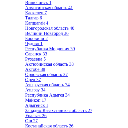
Вилючинск
1
Алматинская область
41
Каскелен
7
Талгар
6
Капшагай
4
Новгородская область
40
Великий Новгород
36
Боровичи
2
Чудово
1
Республика Мордовия
39
Саранск
33
Рузаевка
5
Актюбинская область
38
Актобе
38
Орловская область
37
Орел
37
Атырауская область
34
Атырау
34
Республика Адыгея
34
Майкоп
17
Адыгейск
1
Западно-Казахстанская область
27
Уральск
26
Ош
27
Костанайская область
26