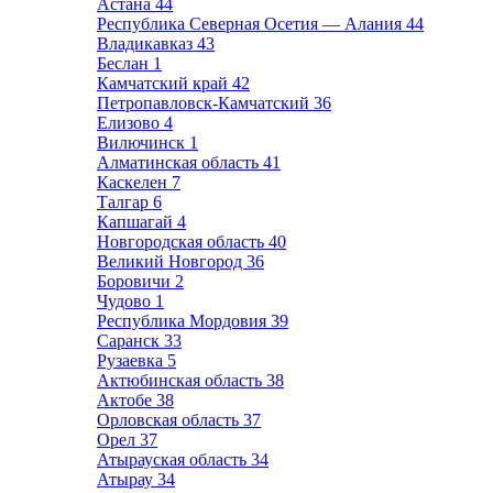
Астана
44
Республика Северная Осетия — Алания
44
Владикавказ
43
Беслан
1
Камчатский край
42
Петропавловск-Камчатский
36
Елизово
4
Вилючинск
1
Алматинская область
41
Каскелен
7
Талгар
6
Капшагай
4
Новгородская область
40
Великий Новгород
36
Боровичи
2
Чудово
1
Республика Мордовия
39
Саранск
33
Рузаевка
5
Актюбинская область
38
Актобе
38
Орловская область
37
Орел
37
Атырауская область
34
Атырау
34