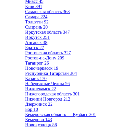
Миасс
45
Київ
391
Самарская область
368
Самара
224
Тольятти
92
Сызрань
20
Иркутская область
347
Иркутск
251
Ангарск
38
Братск
27
Ростовская область
327
Ростов-на-Дону
209
Таганрог
26
Новочеркасск
19
Республика Татарстан
304
Казань
170
Набережные Челны
56
Нижнекамск
22
Нижегородская область
301
Нижний Новгород
212
Дзержинск
22
Бор
10
Кемеровская область — Кузбасс
301
Кемерово
143
Новокузнецк
86