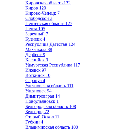
Кировская область
132
Киров
120
Кирово-Чепецк
7
Слободской
3
Пензенская область
127
Пенза
105
Заречный
7
Кузнецк
4
Республика Дагестан
124
Махачкала
88
Дербент
9
Каспийск
9
Удмуртская Республика
117
Ижевск
97
Воткинск
10
Сарапул
4
Ульяновская область
111
Ульяновск
94
Димитровград
14
Новоульяновск
1
Белгородская область
108
Белгород
72
Старый Оскол
11
Губкин
4
Владимирская область
100