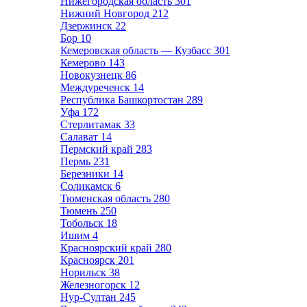
Нижегородская область
301
Нижний Новгород
212
Дзержинск
22
Бор
10
Кемеровская область — Кузбасс
301
Кемерово
143
Новокузнецк
86
Междуреченск
14
Республика Башкортостан
289
Уфа
172
Стерлитамак
33
Салават
14
Пермский край
283
Пермь
231
Березники
14
Соликамск
6
Тюменская область
280
Тюмень
250
Тобольск
18
Ишим
4
Красноярский край
280
Красноярск
201
Норильск
38
Железногорск
12
Нур-Султан
245