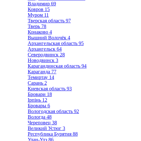
Владимир
69
Ковров
15
Муром
11
Тверская область
97
Тверь
78
Конаково
4
Вышний Волочёк
4
Архангельская область
95
Архангельск
64
Северодвинск
28
Новодвинск
3
Карагандинская область
94
Караганда
77
Темиртау
14
Сарань
2
Киевская область
93
Бровари
18
Ірпінь
12
Бровары
6
Вологодская область
92
Вологда
48
Череповец
38
Великий Устюг
3
Республика Бурятия
88
Улан-Удэ
86