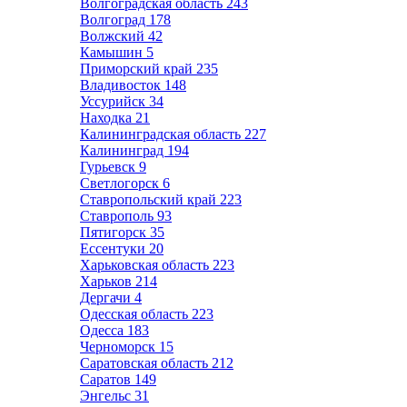
Волгоградская область
243
Волгоград
178
Волжский
42
Камышин
5
Приморский край
235
Владивосток
148
Уссурийск
34
Находка
21
Калининградская область
227
Калининград
194
Гурьевск
9
Светлогорск
6
Ставропольский край
223
Ставрополь
93
Пятигорск
35
Ессентуки
20
Харьковская область
223
Харьков
214
Дергачи
4
Одесская область
223
Одесса
183
Черноморск
15
Саратовская область
212
Саратов
149
Энгельс
31