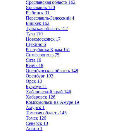
Ярославская область
162
Ярославль
120
Рыбинск
31
Переславль-Залесский
4
Бишкек
162
Тульская область
152
Тула
110
Новомосковск
17
Щёкино
6
Республика Крым
151
Симферополь
75
Ялта
19
Керчь
18
Оренбургская область
148
Оренбург
103
Орск
18
Бузулук
11
Хабаровский край
146
Хабаровск
126
Комсомольск-на-Амуре
19
Амурск
1
Томская область
145
Томск
126
Северск
10
Асино
1