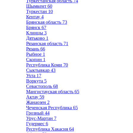
Туркестанская область
74
Шымкент
60
Туркестан
10
Кентау
4
Брянская область
73
Брянск
67
Клинцы
3
Дятьково
1
Рязанская область
71
Рязань
66
Рыбное
1
Скопин
1
Республика Коми
70
Сыктывкар
43
Ухта
17
Воркута
5
Севастополь
68
Мангистауская область
65
Актау
59
Жанаозен
2
Чеченская Республика
65
Грозный
44
Урус-Мартан
7
Гудермес
6
Республика Хакасия
64