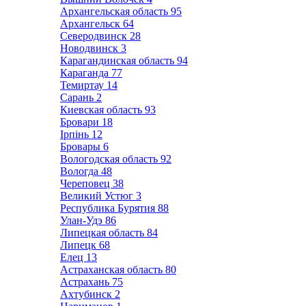
Архангельская область
95
Архангельск
64
Северодвинск
28
Новодвинск
3
Карагандинская область
94
Караганда
77
Темиртау
14
Сарань
2
Киевская область
93
Бровари
18
Ірпінь
12
Бровары
6
Вологодская область
92
Вологда
48
Череповец
38
Великий Устюг
3
Республика Бурятия
88
Улан-Удэ
86
Липецкая область
84
Липецк
68
Елец
13
Астраханская область
80
Астрахань
75
Ахтубинск
2