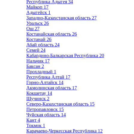
Республика Адыгея
34
Майкоп
17
Адыгейск
1
Западно-Казахстанская область
27
Уральск
26
Ош
27
Костанайская область
26
Костанай
26
Абай область
24
Семей
24
Кабардино-Балкарская Республика
20
Нальчик
17
Баксан
2
Прохладный
1
Республика Алтай
17
Горно-Алтайск
14
Акмолинская область
17
Кокшетау
14
Щучинск
2
Северо-Казахстанская область
15
Петропавловск
15
Чуйская область
14
Кант
4
Токмок
1
Карачаево-Черкесская Республика
12