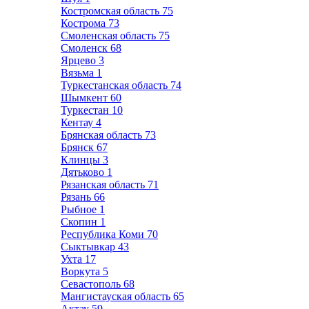
Костромская область
75
Кострома
73
Смоленская область
75
Смоленск
68
Ярцево
3
Вязьма
1
Туркестанская область
74
Шымкент
60
Туркестан
10
Кентау
4
Брянская область
73
Брянск
67
Клинцы
3
Дятьково
1
Рязанская область
71
Рязань
66
Рыбное
1
Скопин
1
Республика Коми
70
Сыктывкар
43
Ухта
17
Воркута
5
Севастополь
68
Мангистауская область
65
Актау
59