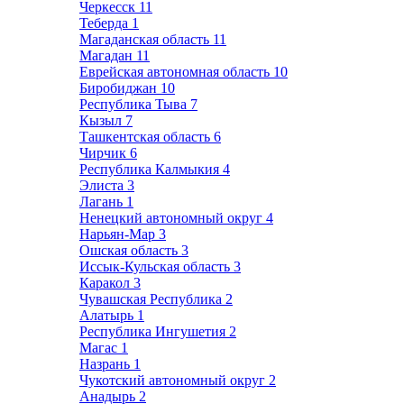
Черкесск
11
Теберда
1
Магаданская область
11
Магадан
11
Еврейская автономная область
10
Биробиджан
10
Республика Тыва
7
Кызыл
7
Ташкентская область
6
Чирчик
6
Республика Калмыкия
4
Элиста
3
Лагань
1
Ненецкий автономный округ
4
Нарьян-Мар
3
Ошская область
3
Иссык-Кульская область
3
Каракол
3
Чувашская Республика
2
Алатырь
1
Республика Ингушетия
2
Магас
1
Назрань
1
Чукотский автономный округ
2
Анадырь
2