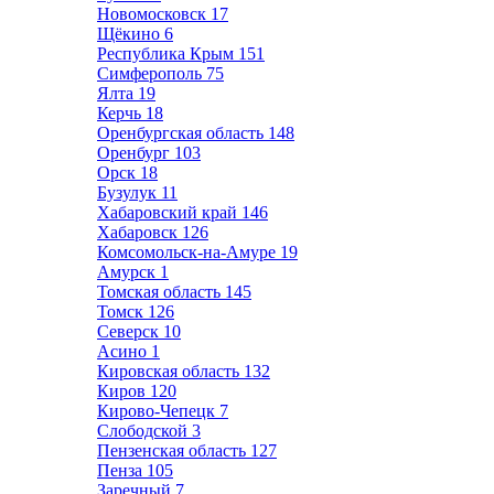
Новомосковск
17
Щёкино
6
Республика Крым
151
Симферополь
75
Ялта
19
Керчь
18
Оренбургская область
148
Оренбург
103
Орск
18
Бузулук
11
Хабаровский край
146
Хабаровск
126
Комсомольск-на-Амуре
19
Амурск
1
Томская область
145
Томск
126
Северск
10
Асино
1
Кировская область
132
Киров
120
Кирово-Чепецк
7
Слободской
3
Пензенская область
127
Пенза
105
Заречный
7