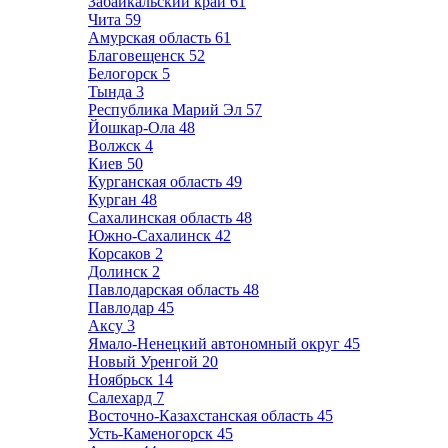
Забайкальский край
61
Чита
59
Амурская область
61
Благовещенск
52
Белогорск
5
Тында
3
Республика Марий Эл
57
Йошкар-Ола
48
Волжск
4
Киев
50
Курганская область
49
Курган
48
Сахалинская область
48
Южно-Сахалинск
42
Корсаков
2
Долинск
2
Павлодарская область
48
Павлодар
45
Аксу
3
Ямало-Ненецкий автономный округ
45
Новый Уренгой
20
Ноябрьск
14
Салехард
7
Восточно-Казахстанская область
45
Усть-Каменогорск
45