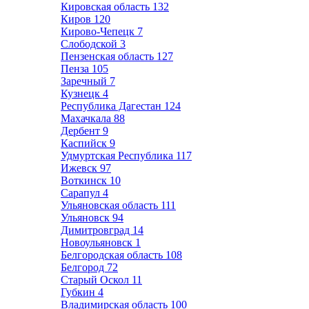
Кировская область
132
Киров
120
Кирово-Чепецк
7
Слободской
3
Пензенская область
127
Пенза
105
Заречный
7
Кузнецк
4
Республика Дагестан
124
Махачкала
88
Дербент
9
Каспийск
9
Удмуртская Республика
117
Ижевск
97
Воткинск
10
Сарапул
4
Ульяновская область
111
Ульяновск
94
Димитровград
14
Новоульяновск
1
Белгородская область
108
Белгород
72
Старый Оскол
11
Губкин
4
Владимирская область
100