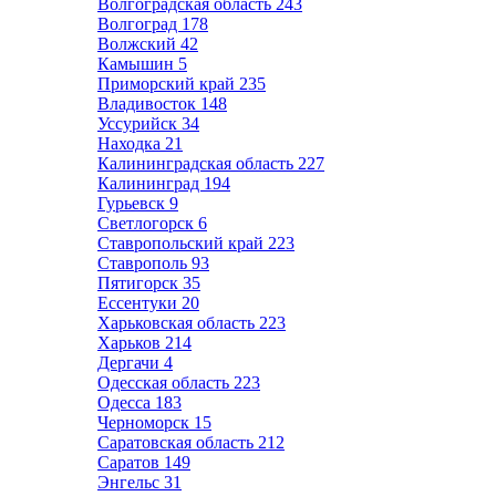
Волгоградская область
243
Волгоград
178
Волжский
42
Камышин
5
Приморский край
235
Владивосток
148
Уссурийск
34
Находка
21
Калининградская область
227
Калининград
194
Гурьевск
9
Светлогорск
6
Ставропольский край
223
Ставрополь
93
Пятигорск
35
Ессентуки
20
Харьковская область
223
Харьков
214
Дергачи
4
Одесская область
223
Одесса
183
Черноморск
15
Саратовская область
212
Саратов
149
Энгельс
31