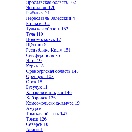
Ярославская область
162
Ярославль
120
Рыбинск
31
Переславль-Залесский
4
Бишкек
162
Тульская область
152
Тула
110
Новомосковск
17
Щёкино
6
Республика Крым
151
Симферополь
75
Ялта
19
Керчь
18
Оренбургская область
148
Оренбург
103
Орск
18
Бузулук
11
Хабаровский край
146
Хабаровск
126
Комсомольск-на-Амуре
19
Амурск
1
Томская область
145
Томск
126
Северск
10
Асино
1