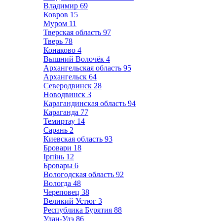
Владимир
69
Ковров
15
Муром
11
Тверская область
97
Тверь
78
Конаково
4
Вышний Волочёк
4
Архангельская область
95
Архангельск
64
Северодвинск
28
Новодвинск
3
Карагандинская область
94
Караганда
77
Темиртау
14
Сарань
2
Киевская область
93
Бровари
18
Ірпінь
12
Бровары
6
Вологодская область
92
Вологда
48
Череповец
38
Великий Устюг
3
Республика Бурятия
88
Улан-Удэ
86