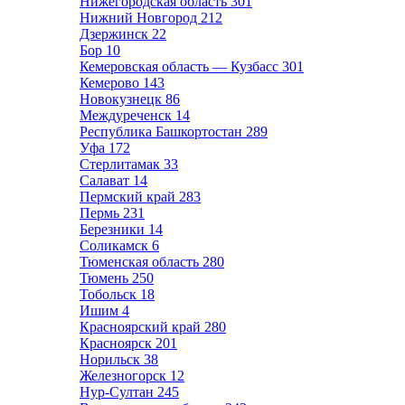
Нижегородская область
301
Нижний Новгород
212
Дзержинск
22
Бор
10
Кемеровская область — Кузбасс
301
Кемерово
143
Новокузнецк
86
Междуреченск
14
Республика Башкортостан
289
Уфа
172
Стерлитамак
33
Салават
14
Пермский край
283
Пермь
231
Березники
14
Соликамск
6
Тюменская область
280
Тюмень
250
Тобольск
18
Ишим
4
Красноярский край
280
Красноярск
201
Норильск
38
Железногорск
12
Нур-Султан
245