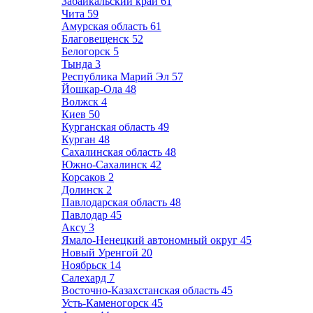
Забайкальский край
61
Чита
59
Амурская область
61
Благовещенск
52
Белогорск
5
Тында
3
Республика Марий Эл
57
Йошкар-Ола
48
Волжск
4
Киев
50
Курганская область
49
Курган
48
Сахалинская область
48
Южно-Сахалинск
42
Корсаков
2
Долинск
2
Павлодарская область
48
Павлодар
45
Аксу
3
Ямало-Ненецкий автономный округ
45
Новый Уренгой
20
Ноябрьск
14
Салехард
7
Восточно-Казахстанская область
45
Усть-Каменогорск
45