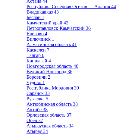
Астана
44
Республика Северная Осетия — Алания
44
Владикавказ
43
Беслан
1
Камчатский край
42
Петропавловск-Камчатский
36
Елизово
4
Вилючинск
1
Алматинская область
41
Каскелен
7
Талгар
6
Капшагай
4
Новгородская область
40
Великий Новгород
36
Боровичи
2
Чудово
1
Республика Мордовия
39
Саранск
33
Рузаевка
5
Актюбинская область
38
Актобе
38
Орловская область
37
Орел
37
Атырауская область
34
Атырау
34