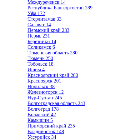
Междуреченск
14
Республика Башкортостан
289
Уфа
172
Стерлитамак
33
Салават
14
Пермский край
283
Пермь
231
Березники
14
Соликамск
6
Тюменская область
280
Тюмень
250
Тобольск
18
Ишим
4
Красноярский край
280
Красноярск
201
Норильск
38
Железногорск
12
Нур-Султан
245
Волгоградская область
243
Волгоград
178
Волжский
42
Камышин
5
Приморский край
235
Владивосток
148
Уссурийск
34