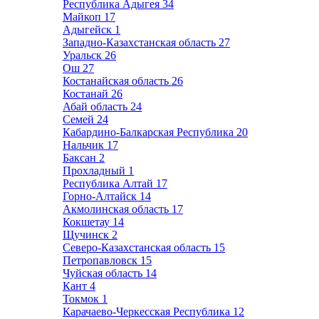
Республика Адыгея
34
Майкоп
17
Адыгейск
1
Западно-Казахстанская область
27
Уральск
26
Ош
27
Костанайская область
26
Костанай
26
Абай область
24
Семей
24
Кабардино-Балкарская Республика
20
Нальчик
17
Баксан
2
Прохладный
1
Республика Алтай
17
Горно-Алтайск
14
Акмолинская область
17
Кокшетау
14
Щучинск
2
Северо-Казахстанская область
15
Петропавловск
15
Чуйская область
14
Кант
4
Токмок
1
Карачаево-Черкесская Республика
12