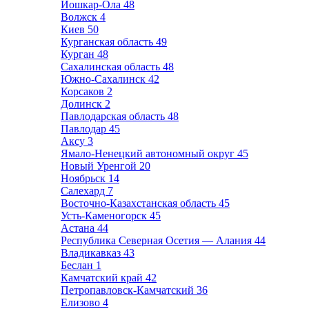
Йошкар-Ола
48
Волжск
4
Киев
50
Курганская область
49
Курган
48
Сахалинская область
48
Южно-Сахалинск
42
Корсаков
2
Долинск
2
Павлодарская область
48
Павлодар
45
Аксу
3
Ямало-Ненецкий автономный округ
45
Новый Уренгой
20
Ноябрьск
14
Салехард
7
Восточно-Казахстанская область
45
Усть-Каменогорск
45
Астана
44
Республика Северная Осетия — Алания
44
Владикавказ
43
Беслан
1
Камчатский край
42
Петропавловск-Камчатский
36
Елизово
4