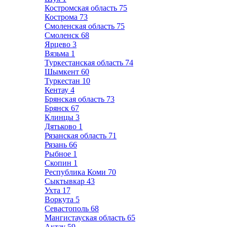
Костромская область
75
Кострома
73
Смоленская область
75
Смоленск
68
Ярцево
3
Вязьма
1
Туркестанская область
74
Шымкент
60
Туркестан
10
Кентау
4
Брянская область
73
Брянск
67
Клинцы
3
Дятьково
1
Рязанская область
71
Рязань
66
Рыбное
1
Скопин
1
Республика Коми
70
Сыктывкар
43
Ухта
17
Воркута
5
Севастополь
68
Мангистауская область
65
Актау
59