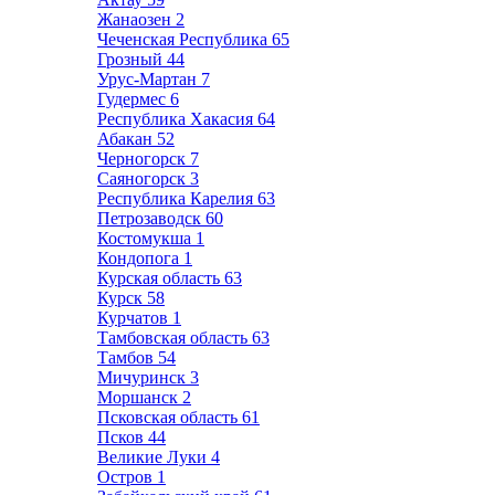
Жанаозен
2
Чеченская Республика
65
Грозный
44
Урус-Мартан
7
Гудермес
6
Республика Хакасия
64
Абакан
52
Черногорск
7
Саяногорск
3
Республика Карелия
63
Петрозаводск
60
Костомукша
1
Кондопога
1
Курская область
63
Курск
58
Курчатов
1
Тамбовская область
63
Тамбов
54
Мичуринск
3
Моршанск
2
Псковская область
61
Псков
44
Великие Луки
4
Остров
1