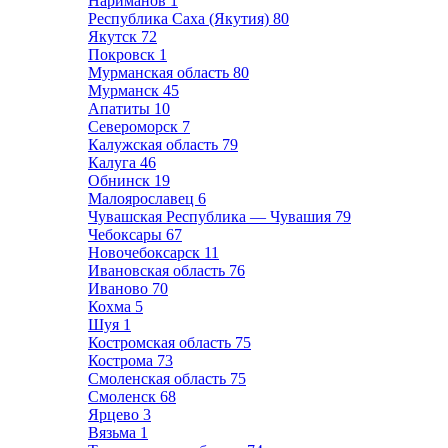
Нариманов
1
Республика Саха (Якутия)
80
Якутск
72
Покровск
1
Мурманская область
80
Мурманск
45
Апатиты
10
Североморск
7
Калужская область
79
Калуга
46
Обнинск
19
Малоярославец
6
Чувашская Республика — Чувашия
79
Чебоксары
67
Новочебоксарск
11
Ивановская область
76
Иваново
70
Кохма
5
Шуя
1
Костромская область
75
Кострома
73
Смоленская область
75
Смоленск
68
Ярцево
3
Вязьма
1