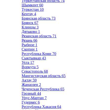
Туркестанская область
74
Шымкент
60
Туркестан
10
Кентау
4
Брянская область
73
Брянск
67
Клинцы
3
Дятьково
1
Рязанская область
71
Рязань
66
Рыбное
1
Скопин
1
Республика Коми
70
Сыктывкар
43
Ухта
17
Воркута
5
Севастополь
68
Мангистауская область
65
Актау
59
Жанаозен
2
Чеченская Республика
65
Грозный
44
Урус-Мартан
7
Гудермес
6
Республика Хакасия
64