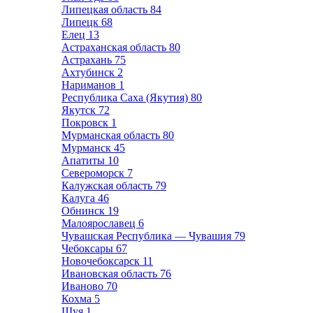
Липецкая область
84
Липецк
68
Елец
13
Астраханская область
80
Астрахань
75
Ахтубинск
2
Нариманов
1
Республика Саха (Якутия)
80
Якутск
72
Покровск
1
Мурманская область
80
Мурманск
45
Апатиты
10
Североморск
7
Калужская область
79
Калуга
46
Обнинск
19
Малоярославец
6
Чувашская Республика — Чувашия
79
Чебоксары
67
Новочебоксарск
11
Ивановская область
76
Иваново
70
Кохма
5
Шуя
1