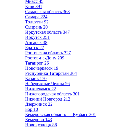
Миасс
45
Київ
391
Самарская область
368
Самара
224
Тольятти
92
Сызрань
20
Иркутская область
347
Иркутск
251
Ангарск
38
Братск
27
Ростовская область
327
Ростов-на-Дону
209
Таганрог
26
Новочеркасск
19
Республика Татарстан
304
Казань
170
Набережные Челны
56
Нижнекамск
22
Нижегородская область
301
Нижний Новгород
212
Дзержинск
22
Бор
10
Кемеровская область — Кузбасс
301
Кемерово
143
Новокузнецк
86