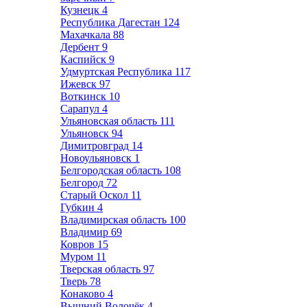
Кузнецк
4
Республика Дагестан
124
Махачкала
88
Дербент
9
Каспийск
9
Удмуртская Республика
117
Ижевск
97
Воткинск
10
Сарапул
4
Ульяновская область
111
Ульяновск
94
Димитровград
14
Новоульяновск
1
Белгородская область
108
Белгород
72
Старый Оскол
11
Губкин
4
Владимирская область
100
Владимир
69
Ковров
15
Муром
11
Тверская область
97
Тверь
78
Конаково
4
Вышний Волочёк
4