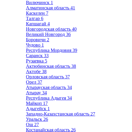
Вилючинск
1
Алматинская область
41
Каскелен
7
Талгар
6
Капшагай
4
Новгородская область
40
Великий Новгород
36
Боровичи
2
Чудово
1
Республика Мордовия
39
Саранск
33
Рузаевка
5
Актюбинская область
38
Актобе
38
Орловская область
37
Орел
37
Атырауская область
34
Атырау
34
Республика Адыгея
34
Майкоп
17
Адыгейск
1
Западно-Казахстанская область
27
Уральск
26
Ош
27
Костанайская область
26