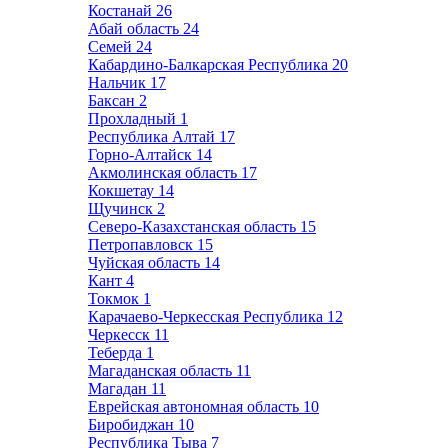
Костанай
26
Абай область
24
Семей
24
Кабардино-Балкарская Республика
20
Нальчик
17
Баксан
2
Прохладный
1
Республика Алтай
17
Горно-Алтайск
14
Акмолинская область
17
Кокшетау
14
Щучинск
2
Северо-Казахстанская область
15
Петропавловск
15
Чуйская область
14
Кант
4
Токмок
1
Карачаево-Черкесская Республика
12
Черкесск
11
Теберда
1
Магаданская область
11
Магадан
11
Еврейская автономная область
10
Биробиджан
10
Республика Тыва
7