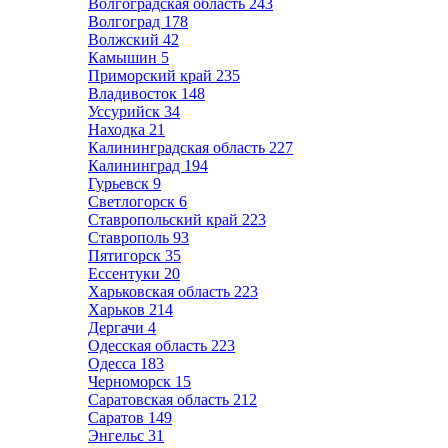
Волгоградская область
243
Волгоград
178
Волжский
42
Камышин
5
Приморский край
235
Владивосток
148
Уссурийск
34
Находка
21
Калининградская область
227
Калининград
194
Гурьевск
9
Светлогорск
6
Ставропольский край
223
Ставрополь
93
Пятигорск
35
Ессентуки
20
Харьковская область
223
Харьков
214
Дергачи
4
Одесская область
223
Одесса
183
Черноморск
15
Саратовская область
212
Саратов
149
Энгельс
31