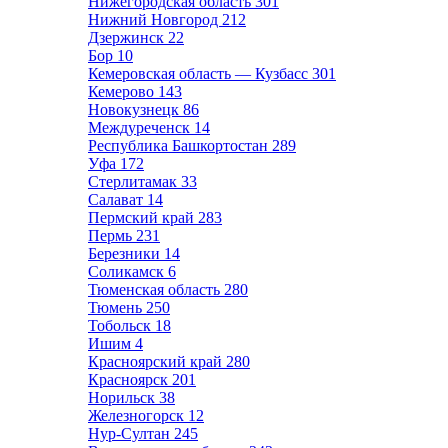
Нижегородская область
301
Нижний Новгород
212
Дзержинск
22
Бор
10
Кемеровская область — Кузбасс
301
Кемерово
143
Новокузнецк
86
Междуреченск
14
Республика Башкортостан
289
Уфа
172
Стерлитамак
33
Салават
14
Пермский край
283
Пермь
231
Березники
14
Соликамск
6
Тюменская область
280
Тюмень
250
Тобольск
18
Ишим
4
Красноярский край
280
Красноярск
201
Норильск
38
Железногорск
12
Нур-Султан
245