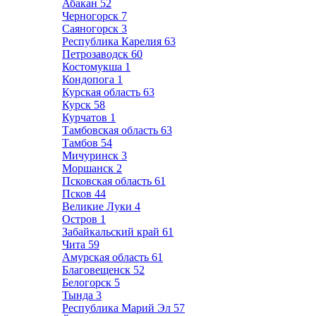
Абакан
52
Черногорск
7
Саяногорск
3
Республика Карелия
63
Петрозаводск
60
Костомукша
1
Кондопога
1
Курская область
63
Курск
58
Курчатов
1
Тамбовская область
63
Тамбов
54
Мичуринск
3
Моршанск
2
Псковская область
61
Псков
44
Великие Луки
4
Остров
1
Забайкальский край
61
Чита
59
Амурская область
61
Благовещенск
52
Белогорск
5
Тында
3
Республика Марий Эл
57