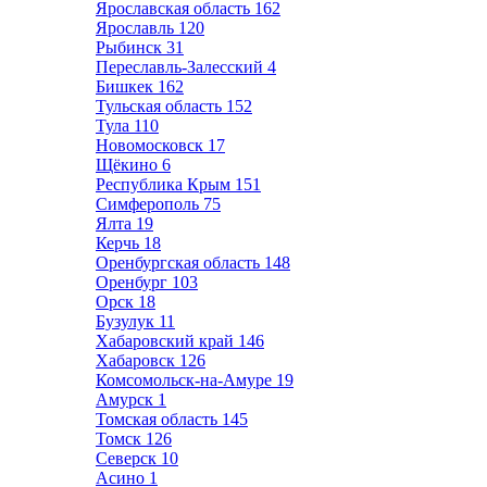
Ярославская область
162
Ярославль
120
Рыбинск
31
Переславль-Залесский
4
Бишкек
162
Тульская область
152
Тула
110
Новомосковск
17
Щёкино
6
Республика Крым
151
Симферополь
75
Ялта
19
Керчь
18
Оренбургская область
148
Оренбург
103
Орск
18
Бузулук
11
Хабаровский край
146
Хабаровск
126
Комсомольск-на-Амуре
19
Амурск
1
Томская область
145
Томск
126
Северск
10
Асино
1