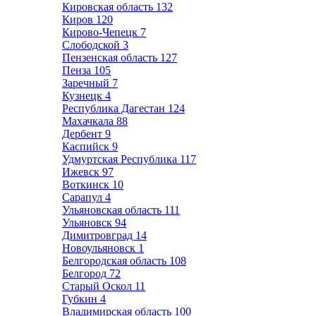
Кировская область
132
Киров
120
Кирово-Чепецк
7
Слободской
3
Пензенская область
127
Пенза
105
Заречный
7
Кузнецк
4
Республика Дагестан
124
Махачкала
88
Дербент
9
Каспийск
9
Удмуртская Республика
117
Ижевск
97
Воткинск
10
Сарапул
4
Ульяновская область
111
Ульяновск
94
Димитровград
14
Новоульяновск
1
Белгородская область
108
Белгород
72
Старый Оскол
11
Губкин
4
Владимирская область
100