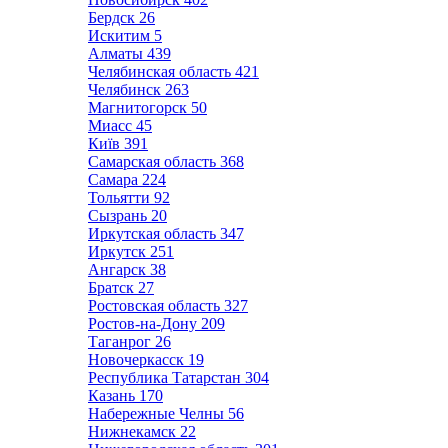
Бердск
26
Искитим
5
Алматы
439
Челябинская область
421
Челябинск
263
Магнитогорск
50
Миасс
45
Київ
391
Самарская область
368
Самара
224
Тольятти
92
Сызрань
20
Иркутская область
347
Иркутск
251
Ангарск
38
Братск
27
Ростовская область
327
Ростов-на-Дону
209
Таганрог
26
Новочеркасск
19
Республика Татарстан
304
Казань
170
Набережные Челны
56
Нижнекамск
22