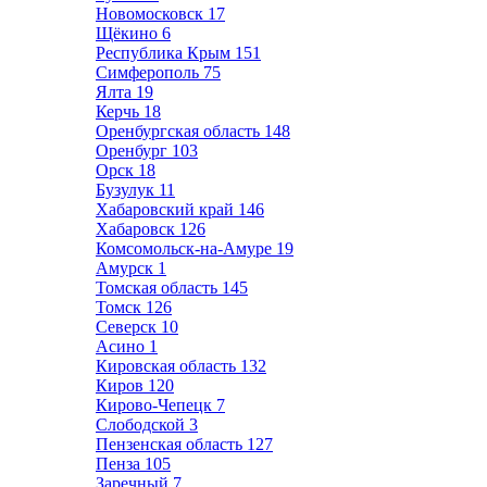
Новомосковск
17
Щёкино
6
Республика Крым
151
Симферополь
75
Ялта
19
Керчь
18
Оренбургская область
148
Оренбург
103
Орск
18
Бузулук
11
Хабаровский край
146
Хабаровск
126
Комсомольск-на-Амуре
19
Амурск
1
Томская область
145
Томск
126
Северск
10
Асино
1
Кировская область
132
Киров
120
Кирово-Чепецк
7
Слободской
3
Пензенская область
127
Пенза
105
Заречный
7