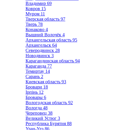
Владимир
69
Ковров
15
Муром
11
Тверская область
97
Тверь
78
Конаково
4
Вышний Волочёк
4
Архангельская область
95
Архангельск
64
Северодвинск
28
Новодвинск
3
Карагандинская область
94
Караганда
77
Темиртау
14
Сарань
2
Киевская область
93
Бровари
18
Ірпінь
12
Бровары
6
Вологодская область
92
Вологда
48
Череповец
38
Великий Устюг
3
Республика Бурятия
88
Улан-Удэ
86