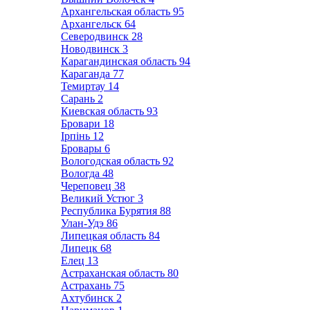
Архангельская область
95
Архангельск
64
Северодвинск
28
Новодвинск
3
Карагандинская область
94
Караганда
77
Темиртау
14
Сарань
2
Киевская область
93
Бровари
18
Ірпінь
12
Бровары
6
Вологодская область
92
Вологда
48
Череповец
38
Великий Устюг
3
Республика Бурятия
88
Улан-Удэ
86
Липецкая область
84
Липецк
68
Елец
13
Астраханская область
80
Астрахань
75
Ахтубинск
2