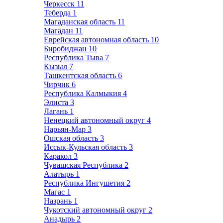
Черкесск
11
Теберда
1
Магаданская область
11
Магадан
11
Еврейская автономная область
10
Биробиджан
10
Республика Тыва
7
Кызыл
7
Ташкентская область
6
Чирчик
6
Республика Калмыкия
4
Элиста
3
Лагань
1
Ненецкий автономный округ
4
Нарьян-Мар
3
Ошская область
3
Иссык-Кульская область
3
Каракол
3
Чувашская Республика
2
Алатырь
1
Республика Ингушетия
2
Магас
1
Назрань
1
Чукотский автономный округ
2
Анадырь
2