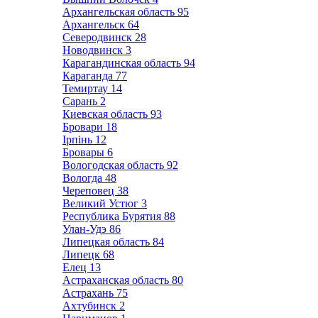
Архангельская область
95
Архангельск
64
Северодвинск
28
Новодвинск
3
Карагандинская область
94
Караганда
77
Темиртау
14
Сарань
2
Киевская область
93
Бровари
18
Ірпінь
12
Бровары
6
Вологодская область
92
Вологда
48
Череповец
38
Великий Устюг
3
Республика Бурятия
88
Улан-Удэ
86
Липецкая область
84
Липецк
68
Елец
13
Астраханская область
80
Астрахань
75
Ахтубинск
2