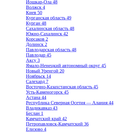
Йошкар-Ола
48
Волжск
4
Киев
50
Курганская область
49
Курган
48
Сахалинская область
48
Южно-Сахалинск
42
Корсаков
2
Долинск
2
Павлодарская область
48
Павлодар
45
Аксу
3
Ямало-Ненецкий автономный округ
45
Новый Уренгой
20
Ноябрьск
14
Салехард
7
Восточно-Казахстанская область
45
Усть-Каменогорск
45
Астана
44
Республика Северная Осетия — Алания
44
Владикавказ
43
Беслан
1
Камчатский край
42
Петропавловск-Камчатский
36
Елизово
4