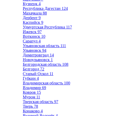
Кузнецк
4
Республика Дагестан
124
Махачкала
88
Дербент
9
Каспийск
9
Удмуртская Республика
117
Ижевск
97
Воткинск
10
Сарапул
4
Ульяновская область
111
Ульяновск
94
Димитровград
14
Новоульяновск
1
Белгородская область
108
Белгород
72
Старый Оскол
11
Губкин
4
Владимирская область
100
Владимир
69
Ковров
15
Муром
11
Тверская область
97
Тверь
78
Конаково
4
Вышний Волочёк
4