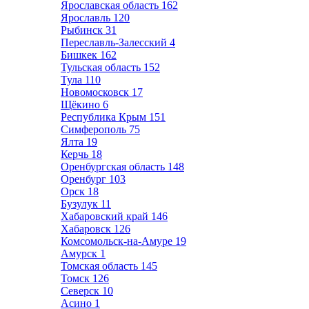
Ярославская область
162
Ярославль
120
Рыбинск
31
Переславль-Залесский
4
Бишкек
162
Тульская область
152
Тула
110
Новомосковск
17
Щёкино
6
Республика Крым
151
Симферополь
75
Ялта
19
Керчь
18
Оренбургская область
148
Оренбург
103
Орск
18
Бузулук
11
Хабаровский край
146
Хабаровск
126
Комсомольск-на-Амуре
19
Амурск
1
Томская область
145
Томск
126
Северск
10
Асино
1