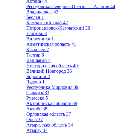
Астана
44
Республика Северная Осетия — Алания
44
Владикавказ
43
Беслан
1
Камчатский край
42
Петропавловск-Камчатский
36
Елизово
4
Вилючинск
1
Алматинская область
41
Каскелен
7
Талгар
6
Капшагай
4
Новгородская область
40
Великий Новгород
36
Боровичи
2
Чудово
1
Республика Мордовия
39
Саранск
33
Рузаевка
5
Актюбинская область
38
Актобе
38
Орловская область
37
Орел
37
Атырауская область
34
Атырау
34