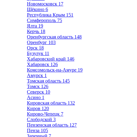
Новомосковск
17
Щёкино
6
Республика Крым
151
Симферополь
75
Ялта
19
Керчь
18
Оренбургская область
148
Оренбург
103
Орск
18
Бузулук
11
Хабаровский край
146
Хабаровск
126
Комсомольск-на-Амуре
19
Амурск
1
Томская область
145
Томск
126
Северск
10
Асино
1
Кировская область
132
Киров
120
Кирово-Чепецк
7
Слободской
3
Пензенская область
127
Пенза
105
Заречный
7