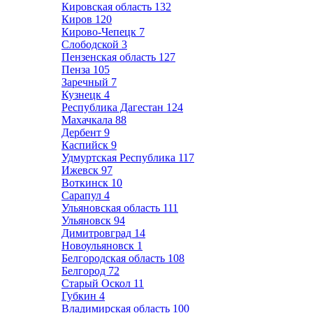
Кировская область
132
Киров
120
Кирово-Чепецк
7
Слободской
3
Пензенская область
127
Пенза
105
Заречный
7
Кузнецк
4
Республика Дагестан
124
Махачкала
88
Дербент
9
Каспийск
9
Удмуртская Республика
117
Ижевск
97
Воткинск
10
Сарапул
4
Ульяновская область
111
Ульяновск
94
Димитровград
14
Новоульяновск
1
Белгородская область
108
Белгород
72
Старый Оскол
11
Губкин
4
Владимирская область
100