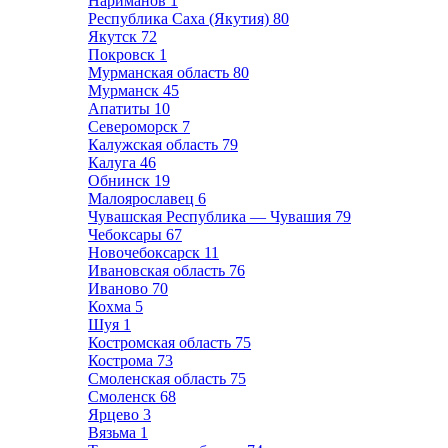
Нариманов
1
Республика Саха (Якутия)
80
Якутск
72
Покровск
1
Мурманская область
80
Мурманск
45
Апатиты
10
Североморск
7
Калужская область
79
Калуга
46
Обнинск
19
Малоярославец
6
Чувашская Республика — Чувашия
79
Чебоксары
67
Новочебоксарск
11
Ивановская область
76
Иваново
70
Кохма
5
Шуя
1
Костромская область
75
Кострома
73
Смоленская область
75
Смоленск
68
Ярцево
3
Вязьма
1