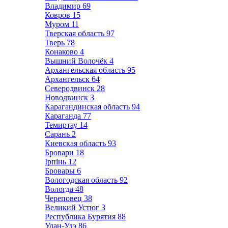
Владимир
69
Ковров
15
Муром
11
Тверская область
97
Тверь
78
Конаково
4
Вышний Волочёк
4
Архангельская область
95
Архангельск
64
Северодвинск
28
Новодвинск
3
Карагандинская область
94
Караганда
77
Темиртау
14
Сарань
2
Киевская область
93
Бровари
18
Ірпінь
12
Бровары
6
Вологодская область
92
Вологда
48
Череповец
38
Великий Устюг
3
Республика Бурятия
88
Улан-Удэ
86