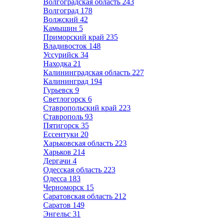
Волгоградская область
243
Волгоград
178
Волжский
42
Камышин
5
Приморский край
235
Владивосток
148
Уссурийск
34
Находка
21
Калининградская область
227
Калининград
194
Гурьевск
9
Светлогорск
6
Ставропольский край
223
Ставрополь
93
Пятигорск
35
Ессентуки
20
Харьковская область
223
Харьков
214
Дергачи
4
Одесская область
223
Одесса
183
Черноморск
15
Саратовская область
212
Саратов
149
Энгельс
31