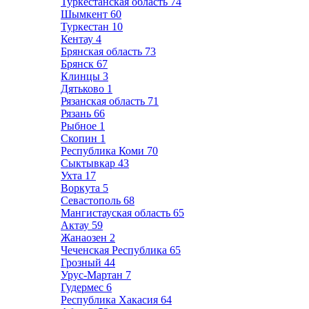
Туркестанская область
74
Шымкент
60
Туркестан
10
Кентау
4
Брянская область
73
Брянск
67
Клинцы
3
Дятьково
1
Рязанская область
71
Рязань
66
Рыбное
1
Скопин
1
Республика Коми
70
Сыктывкар
43
Ухта
17
Воркута
5
Севастополь
68
Мангистауская область
65
Актау
59
Жанаозен
2
Чеченская Республика
65
Грозный
44
Урус-Мартан
7
Гудермес
6
Республика Хакасия
64