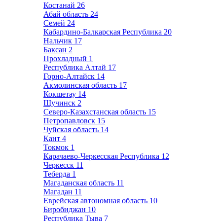
Костанай
26
Абай область
24
Семей
24
Кабардино-Балкарская Республика
20
Нальчик
17
Баксан
2
Прохладный
1
Республика Алтай
17
Горно-Алтайск
14
Акмолинская область
17
Кокшетау
14
Щучинск
2
Северо-Казахстанская область
15
Петропавловск
15
Чуйская область
14
Кант
4
Токмок
1
Карачаево-Черкесская Республика
12
Черкесск
11
Теберда
1
Магаданская область
11
Магадан
11
Еврейская автономная область
10
Биробиджан
10
Республика Тыва
7