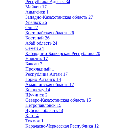
Республика Адыгея
34
Майкоп
17
Адыгейск
1
Западно-Казахстанская область
27
Уральск
26
Ош
27
Костанайская область
26
Костанай
26
Абай область
24
Семей
24
Кабардино-Балкарская Республика
20
Нальчик
17
Баксан
2
Прохладный
1
Республика Алтай
17
Горно-Алтайск
14
Акмолинская область
17
Кокшетау
14
Щучинск
2
Северо-Казахстанская область
15
Петропавловск
15
Чуйская область
14
Кант
4
Токмок
1
Карачаево-Черкесская Республика
12