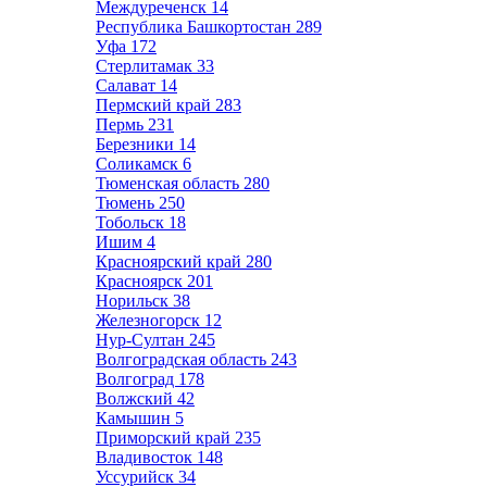
Междуреченск
14
Республика Башкортостан
289
Уфа
172
Стерлитамак
33
Салават
14
Пермский край
283
Пермь
231
Березники
14
Соликамск
6
Тюменская область
280
Тюмень
250
Тобольск
18
Ишим
4
Красноярский край
280
Красноярск
201
Норильск
38
Железногорск
12
Нур-Султан
245
Волгоградская область
243
Волгоград
178
Волжский
42
Камышин
5
Приморский край
235
Владивосток
148
Уссурийск
34