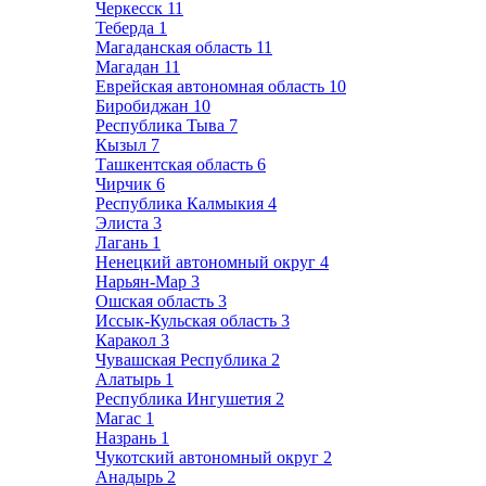
Черкесск
11
Теберда
1
Магаданская область
11
Магадан
11
Еврейская автономная область
10
Биробиджан
10
Республика Тыва
7
Кызыл
7
Ташкентская область
6
Чирчик
6
Республика Калмыкия
4
Элиста
3
Лагань
1
Ненецкий автономный округ
4
Нарьян-Мар
3
Ошская область
3
Иссык-Кульская область
3
Каракол
3
Чувашская Республика
2
Алатырь
1
Республика Ингушетия
2
Магас
1
Назрань
1
Чукотский автономный округ
2
Анадырь
2