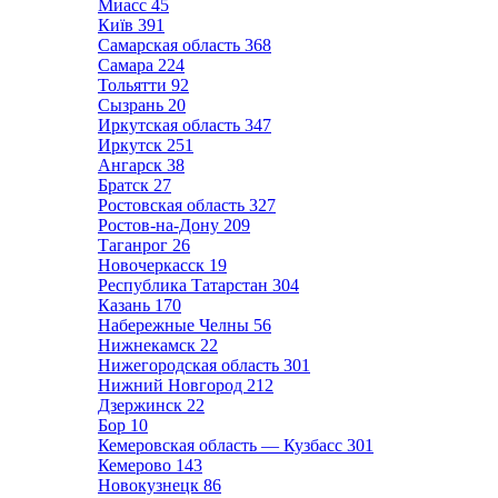
Миасс
45
Київ
391
Самарская область
368
Самара
224
Тольятти
92
Сызрань
20
Иркутская область
347
Иркутск
251
Ангарск
38
Братск
27
Ростовская область
327
Ростов-на-Дону
209
Таганрог
26
Новочеркасск
19
Республика Татарстан
304
Казань
170
Набережные Челны
56
Нижнекамск
22
Нижегородская область
301
Нижний Новгород
212
Дзержинск
22
Бор
10
Кемеровская область — Кузбасс
301
Кемерово
143
Новокузнецк
86