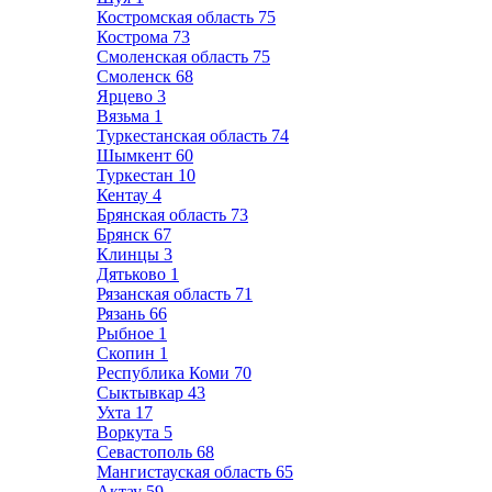
Костромская область
75
Кострома
73
Смоленская область
75
Смоленск
68
Ярцево
3
Вязьма
1
Туркестанская область
74
Шымкент
60
Туркестан
10
Кентау
4
Брянская область
73
Брянск
67
Клинцы
3
Дятьково
1
Рязанская область
71
Рязань
66
Рыбное
1
Скопин
1
Республика Коми
70
Сыктывкар
43
Ухта
17
Воркута
5
Севастополь
68
Мангистауская область
65
Актау
59