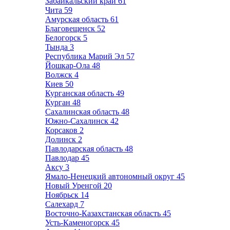
Забайкальский край
61
Чита
59
Амурская область
61
Благовещенск
52
Белогорск
5
Тында
3
Республика Марий Эл
57
Йошкар-Ола
48
Волжск
4
Киев
50
Курганская область
49
Курган
48
Сахалинская область
48
Южно-Сахалинск
42
Корсаков
2
Долинск
2
Павлодарская область
48
Павлодар
45
Аксу
3
Ямало-Ненецкий автономный округ
45
Новый Уренгой
20
Ноябрьск
14
Салехард
7
Восточно-Казахстанская область
45
Усть-Каменогорск
45