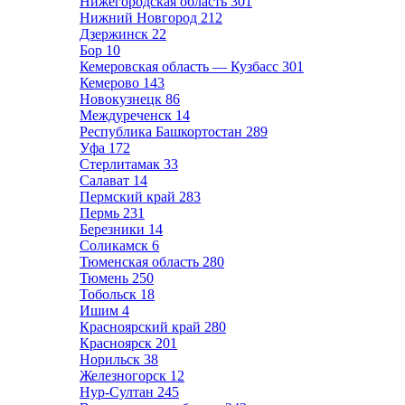
Нижегородская область
301
Нижний Новгород
212
Дзержинск
22
Бор
10
Кемеровская область — Кузбасс
301
Кемерово
143
Новокузнецк
86
Междуреченск
14
Республика Башкортостан
289
Уфа
172
Стерлитамак
33
Салават
14
Пермский край
283
Пермь
231
Березники
14
Соликамск
6
Тюменская область
280
Тюмень
250
Тобольск
18
Ишим
4
Красноярский край
280
Красноярск
201
Норильск
38
Железногорск
12
Нур-Султан
245