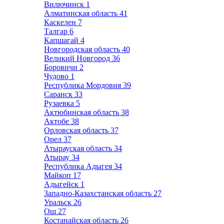
Вилючинск
1
Алматинская область
41
Каскелен
7
Талгар
6
Капшагай
4
Новгородская область
40
Великий Новгород
36
Боровичи
2
Чудово
1
Республика Мордовия
39
Саранск
33
Рузаевка
5
Актюбинская область
38
Актобе
38
Орловская область
37
Орел
37
Атырауская область
34
Атырау
34
Республика Адыгея
34
Майкоп
17
Адыгейск
1
Западно-Казахстанская область
27
Уральск
26
Ош
27
Костанайская область
26