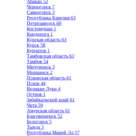
Абакан
52
Черногорск
7
Саяногорск
3
Республика Карелия
63
Петрозаводск
60
Костомукша
1
Кондопога
1
Курская область
63
Курск
58
Курчатов
1
Тамбовская область
63
Тамбов
54
Мичуринск
3
Моршанск
2
Псковская область
61
Псков
44
Великие Луки
4
Остров
1
Забайкальский край
61
Чита
59
Амурская область
61
Благовещенск
52
Белогорск
5
Тында
3
Республика Марий Эл
57