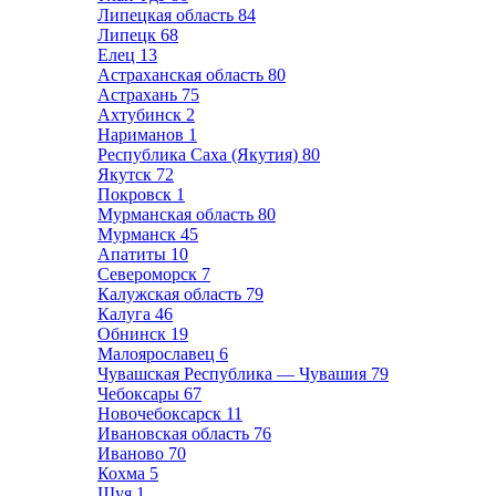
Липецкая область
84
Липецк
68
Елец
13
Астраханская область
80
Астрахань
75
Ахтубинск
2
Нариманов
1
Республика Саха (Якутия)
80
Якутск
72
Покровск
1
Мурманская область
80
Мурманск
45
Апатиты
10
Североморск
7
Калужская область
79
Калуга
46
Обнинск
19
Малоярославец
6
Чувашская Республика — Чувашия
79
Чебоксары
67
Новочебоксарск
11
Ивановская область
76
Иваново
70
Кохма
5
Шуя
1