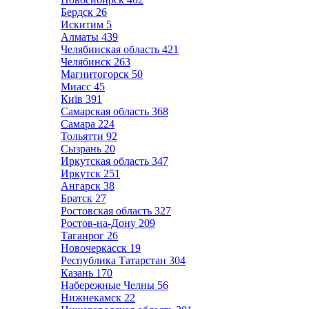
Бердск
26
Искитим
5
Алматы
439
Челябинская область
421
Челябинск
263
Магнитогорск
50
Миасс
45
Київ
391
Самарская область
368
Самара
224
Тольятти
92
Сызрань
20
Иркутская область
347
Иркутск
251
Ангарск
38
Братск
27
Ростовская область
327
Ростов-на-Дону
209
Таганрог
26
Новочеркасск
19
Республика Татарстан
304
Казань
170
Набережные Челны
56
Нижнекамск
22