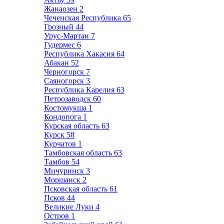
Жанаозен
2
Чеченская Республика
65
Грозный
44
Урус-Мартан
7
Гудермес
6
Республика Хакасия
64
Абакан
52
Черногорск
7
Саяногорск
3
Республика Карелия
63
Петрозаводск
60
Костомукша
1
Кондопога
1
Курская область
63
Курск
58
Курчатов
1
Тамбовская область
63
Тамбов
54
Мичуринск
3
Моршанск
2
Псковская область
61
Псков
44
Великие Луки
4
Остров
1