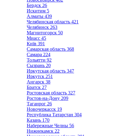
Бердск
26
Искитим
5
Алматы
439
Челябинская область
421
Челябинск
263
Магнитогорск
50
Миасс
45
Київ
391
Самарская область
368
Самара
224
Тольятти
92
Сызрань
20
Иркутская область
347
Иркутск
251
Ангарск
38
Братск
27
Ростовская область
327
Ростов-на-Дону
209
Таганрог
26
Новочеркасск
19
Республика Татарстан
304
Казань
170
Набережные Челны
56
Нижнекамск
22