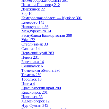
Нижегородская область
301
Нижний Новгород
212
Дзержинск
22
Бор
10
Кемеровская область — Кузбасс
301
Кемерово
143
Новокузнецк
86
Междуреченск
14
Республика Башкортостан
289
Уфа
172
Стерлитамак
33
Салават
14
Пермский край
283
Пермь
231
Березники
14
Соликамск
6
Тюменская область
280
Тюмень
250
Тобольск
18
Ишим
4
Красноярский край
280
Красноярск
201
Норильск
38
Железногорск
12
Нур-Султан
245