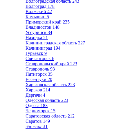
Волгоградская область
243
Волгоград
178
Волжский
42
Камышин
5
Приморский край
235
Владивосток
148
Уссурийск
34
Находка
21
Калининградская область
227
Калининград
194
Гурьевск
9
Светлогорск
6
Ставропольский край
223
Ставрополь
93
Пятигорск
35
Ессентуки
20
Харьковская область
223
Харьков
214
Дергачи
4
Одесская область
223
Одесса
183
Черноморск
15
Саратовская область
212
Саратов
149
Энгельс
31