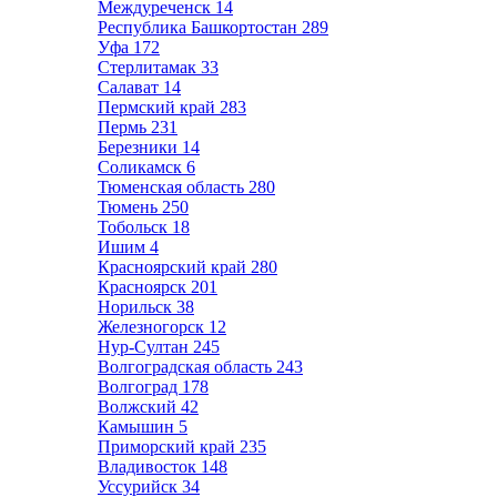
Междуреченск
14
Республика Башкортостан
289
Уфа
172
Стерлитамак
33
Салават
14
Пермский край
283
Пермь
231
Березники
14
Соликамск
6
Тюменская область
280
Тюмень
250
Тобольск
18
Ишим
4
Красноярский край
280
Красноярск
201
Норильск
38
Железногорск
12
Нур-Султан
245
Волгоградская область
243
Волгоград
178
Волжский
42
Камышин
5
Приморский край
235
Владивосток
148
Уссурийск
34