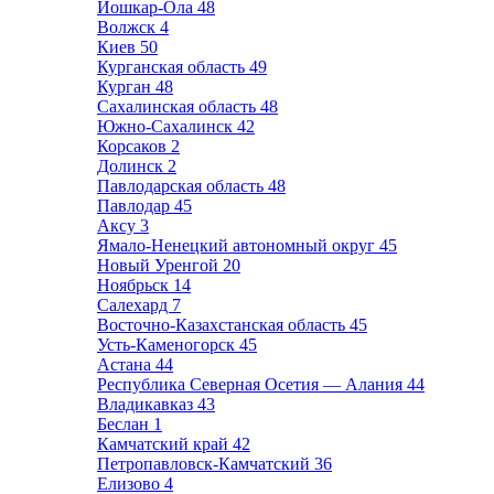
Йошкар-Ола
48
Волжск
4
Киев
50
Курганская область
49
Курган
48
Сахалинская область
48
Южно-Сахалинск
42
Корсаков
2
Долинск
2
Павлодарская область
48
Павлодар
45
Аксу
3
Ямало-Ненецкий автономный округ
45
Новый Уренгой
20
Ноябрьск
14
Салехард
7
Восточно-Казахстанская область
45
Усть-Каменогорск
45
Астана
44
Республика Северная Осетия — Алания
44
Владикавказ
43
Беслан
1
Камчатский край
42
Петропавловск-Камчатский
36
Елизово
4