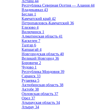
Астана
44
Республика Северная Осетия — Алания
44
Владикавказ
43
Беслан
1
Камчатский край
42
Петропавловск-Камчатский
36
Елизово
4
Вилючинск
1
Алматинская область
41
Каскелен
7
Талгар
6
Капшагай
4
Новгородская область
40
Великий Новгород
36
Боровичи
2
Чудово
1
Республика Мордовия
39
Саранск
33
Рузаевка
5
Актюбинская область
38
Актобе
38
Орловская область
37
Орел
37
Атырауская область
34
Атырау
34