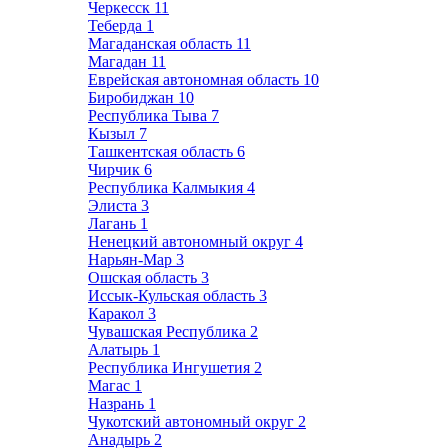
Черкесск
11
Теберда
1
Магаданская область
11
Магадан
11
Еврейская автономная область
10
Биробиджан
10
Республика Тыва
7
Кызыл
7
Ташкентская область
6
Чирчик
6
Республика Калмыкия
4
Элиста
3
Лагань
1
Ненецкий автономный округ
4
Нарьян-Мар
3
Ошская область
3
Иссык-Кульская область
3
Каракол
3
Чувашская Республика
2
Алатырь
1
Республика Ингушетия
2
Магас
1
Назрань
1
Чукотский автономный округ
2
Анадырь
2