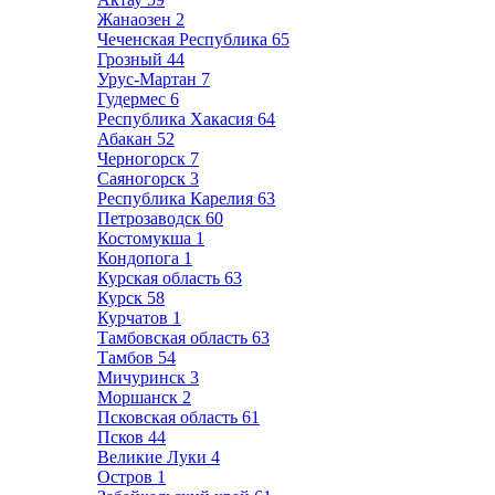
Жанаозен
2
Чеченская Республика
65
Грозный
44
Урус-Мартан
7
Гудермес
6
Республика Хакасия
64
Абакан
52
Черногорск
7
Саяногорск
3
Республика Карелия
63
Петрозаводск
60
Костомукша
1
Кондопога
1
Курская область
63
Курск
58
Курчатов
1
Тамбовская область
63
Тамбов
54
Мичуринск
3
Моршанск
2
Псковская область
61
Псков
44
Великие Луки
4
Остров
1