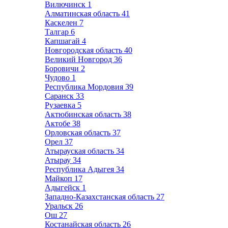
Вилючинск
1
Алматинская область
41
Каскелен
7
Талгар
6
Капшагай
4
Новгородская область
40
Великий Новгород
36
Боровичи
2
Чудово
1
Республика Мордовия
39
Саранск
33
Рузаевка
5
Актюбинская область
38
Актобе
38
Орловская область
37
Орел
37
Атырауская область
34
Атырау
34
Республика Адыгея
34
Майкоп
17
Адыгейск
1
Западно-Казахстанская область
27
Уральск
26
Ош
27
Костанайская область
26