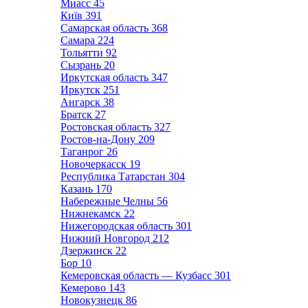
Миасс
45
Київ
391
Самарская область
368
Самара
224
Тольятти
92
Сызрань
20
Иркутская область
347
Иркутск
251
Ангарск
38
Братск
27
Ростовская область
327
Ростов-на-Дону
209
Таганрог
26
Новочеркасск
19
Республика Татарстан
304
Казань
170
Набережные Челны
56
Нижнекамск
22
Нижегородская область
301
Нижний Новгород
212
Дзержинск
22
Бор
10
Кемеровская область — Кузбасс
301
Кемерово
143
Новокузнецк
86