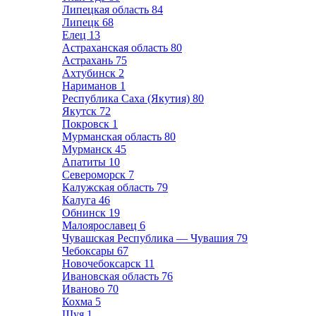
Липецкая область
84
Липецк
68
Елец
13
Астраханская область
80
Астрахань
75
Ахтубинск
2
Нариманов
1
Республика Саха (Якутия)
80
Якутск
72
Покровск
1
Мурманская область
80
Мурманск
45
Апатиты
10
Североморск
7
Калужская область
79
Калуга
46
Обнинск
19
Малоярославец
6
Чувашская Республика — Чувашия
79
Чебоксары
67
Новочебоксарск
11
Ивановская область
76
Иваново
70
Кохма
5
Шуя
1