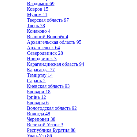
Владимир
69
Ковров
15
Муром
11
Тверская область
97
Тверь
78
Конаково
4
Вышний Волочёк
4
Архангельская область
95
Архангельск
64
Северодвинск
28
Новодвинск
3
Карагандинская область
94
Караганда
77
Темиртау
14
Сарань
2
Киевская область
93
Бровари
18
Ірпінь
12
Бровары
6
Вологодская область
92
Вологда
48
Череповец
38
Великий Устюг
3
Республика Бурятия
88
Улан-Удэ
86