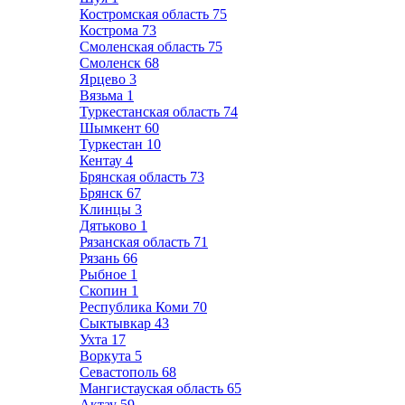
Костромская область
75
Кострома
73
Смоленская область
75
Смоленск
68
Ярцево
3
Вязьма
1
Туркестанская область
74
Шымкент
60
Туркестан
10
Кентау
4
Брянская область
73
Брянск
67
Клинцы
3
Дятьково
1
Рязанская область
71
Рязань
66
Рыбное
1
Скопин
1
Республика Коми
70
Сыктывкар
43
Ухта
17
Воркута
5
Севастополь
68
Мангистауская область
65
Актау
59