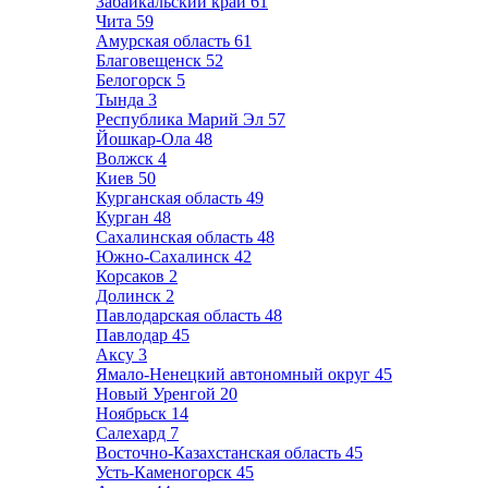
Забайкальский край
61
Чита
59
Амурская область
61
Благовещенск
52
Белогорск
5
Тында
3
Республика Марий Эл
57
Йошкар-Ола
48
Волжск
4
Киев
50
Курганская область
49
Курган
48
Сахалинская область
48
Южно-Сахалинск
42
Корсаков
2
Долинск
2
Павлодарская область
48
Павлодар
45
Аксу
3
Ямало-Ненецкий автономный округ
45
Новый Уренгой
20
Ноябрьск
14
Салехард
7
Восточно-Казахстанская область
45
Усть-Каменогорск
45