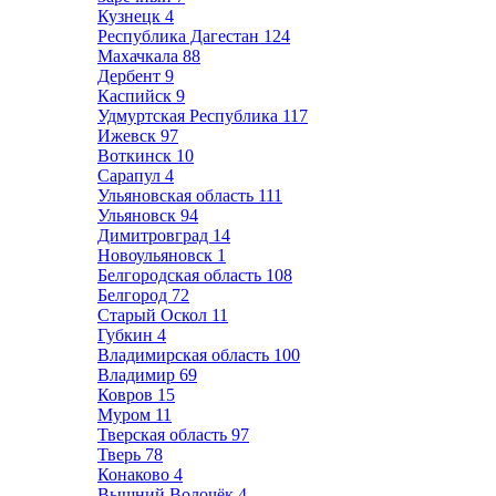
Кузнецк
4
Республика Дагестан
124
Махачкала
88
Дербент
9
Каспийск
9
Удмуртская Республика
117
Ижевск
97
Воткинск
10
Сарапул
4
Ульяновская область
111
Ульяновск
94
Димитровград
14
Новоульяновск
1
Белгородская область
108
Белгород
72
Старый Оскол
11
Губкин
4
Владимирская область
100
Владимир
69
Ковров
15
Муром
11
Тверская область
97
Тверь
78
Конаково
4
Вышний Волочёк
4