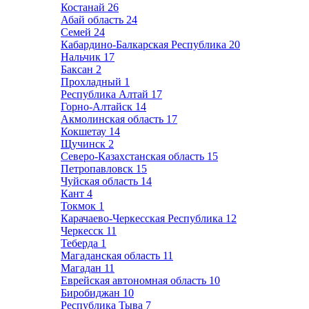
Костанай
26
Абай область
24
Семей
24
Кабардино-Балкарская Республика
20
Нальчик
17
Баксан
2
Прохладный
1
Республика Алтай
17
Горно-Алтайск
14
Акмолинская область
17
Кокшетау
14
Щучинск
2
Северо-Казахстанская область
15
Петропавловск
15
Чуйская область
14
Кант
4
Токмок
1
Карачаево-Черкесская Республика
12
Черкесск
11
Теберда
1
Магаданская область
11
Магадан
11
Еврейская автономная область
10
Биробиджан
10
Республика Тыва
7