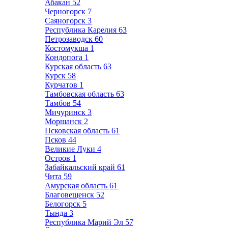
Абакан
52
Черногорск
7
Саяногорск
3
Республика Карелия
63
Петрозаводск
60
Костомукша
1
Кондопога
1
Курская область
63
Курск
58
Курчатов
1
Тамбовская область
63
Тамбов
54
Мичуринск
3
Моршанск
2
Псковская область
61
Псков
44
Великие Луки
4
Остров
1
Забайкальский край
61
Чита
59
Амурская область
61
Благовещенск
52
Белогорск
5
Тында
3
Республика Марий Эл
57