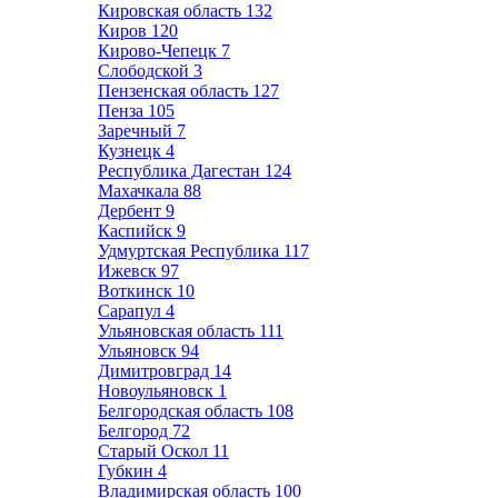
Кировская область
132
Киров
120
Кирово-Чепецк
7
Слободской
3
Пензенская область
127
Пенза
105
Заречный
7
Кузнецк
4
Республика Дагестан
124
Махачкала
88
Дербент
9
Каспийск
9
Удмуртская Республика
117
Ижевск
97
Воткинск
10
Сарапул
4
Ульяновская область
111
Ульяновск
94
Димитровград
14
Новоульяновск
1
Белгородская область
108
Белгород
72
Старый Оскол
11
Губкин
4
Владимирская область
100