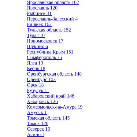
Ярославская область
162
Ярославль
120
Рыбинск
31
Переславль-Залесский
4
Бишкек
162
Тульская область
152
Тула
110
Новомосковск
17
Щёкино
6
Республика Крым
151
Симферополь
75
Ялта
19
Керчь
18
Оренбургская область
148
Оренбург
103
Орск
18
Бузулук
11
Хабаровский край
146
Хабаровск
126
Комсомольск-на-Амуре
19
Амурск
1
Томская область
145
Томск
126
Северск
10
Асино
1