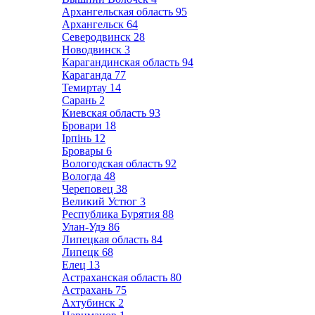
Архангельская область
95
Архангельск
64
Северодвинск
28
Новодвинск
3
Карагандинская область
94
Караганда
77
Темиртау
14
Сарань
2
Киевская область
93
Бровари
18
Ірпінь
12
Бровары
6
Вологодская область
92
Вологда
48
Череповец
38
Великий Устюг
3
Республика Бурятия
88
Улан-Удэ
86
Липецкая область
84
Липецк
68
Елец
13
Астраханская область
80
Астрахань
75
Ахтубинск
2