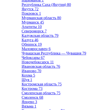
Нариманов
1
Республика Саха (Якутия)
80
Якутск
72
Покровск
1
Мурманская область
80
Мурманск
45
Апатиты
10
Североморск
7
Калужская область
79
Калуга
46
Обнинск
19
Малоярославец
6
Чувашская Республика — Чувашия
79
Чебоксары
67
Новочебоксарск
11
Ивановская область
76
Иваново
70
Кохма
5
Шуя
1
Костромская область
75
Кострома
73
Смоленская область
75
Смоленск
68
Ярцево
3
Вязьма
1