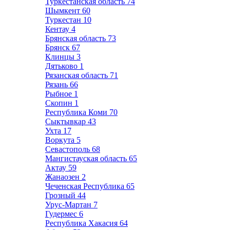
Туркестанская область
74
Шымкент
60
Туркестан
10
Кентау
4
Брянская область
73
Брянск
67
Клинцы
3
Дятьково
1
Рязанская область
71
Рязань
66
Рыбное
1
Скопин
1
Республика Коми
70
Сыктывкар
43
Ухта
17
Воркута
5
Севастополь
68
Мангистауская область
65
Актау
59
Жанаозен
2
Чеченская Республика
65
Грозный
44
Урус-Мартан
7
Гудермес
6
Республика Хакасия
64