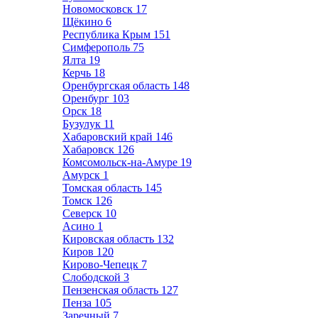
Новомосковск
17
Щёкино
6
Республика Крым
151
Симферополь
75
Ялта
19
Керчь
18
Оренбургская область
148
Оренбург
103
Орск
18
Бузулук
11
Хабаровский край
146
Хабаровск
126
Комсомольск-на-Амуре
19
Амурск
1
Томская область
145
Томск
126
Северск
10
Асино
1
Кировская область
132
Киров
120
Кирово-Чепецк
7
Слободской
3
Пензенская область
127
Пенза
105
Заречный
7