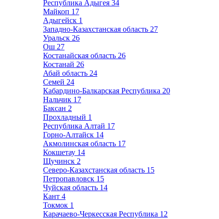
Республика Адыгея
34
Майкоп
17
Адыгейск
1
Западно-Казахстанская область
27
Уральск
26
Ош
27
Костанайская область
26
Костанай
26
Абай область
24
Семей
24
Кабардино-Балкарская Республика
20
Нальчик
17
Баксан
2
Прохладный
1
Республика Алтай
17
Горно-Алтайск
14
Акмолинская область
17
Кокшетау
14
Щучинск
2
Северо-Казахстанская область
15
Петропавловск
15
Чуйская область
14
Кант
4
Токмок
1
Карачаево-Черкесская Республика
12