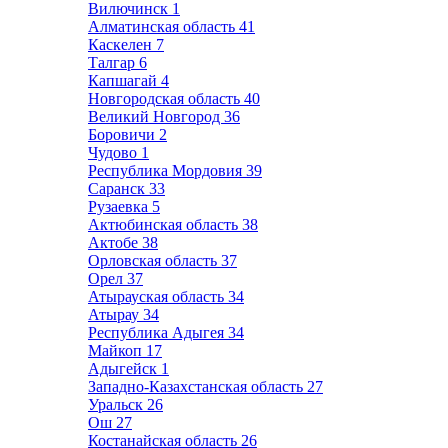
Вилючинск
1
Алматинская область
41
Каскелен
7
Талгар
6
Капшагай
4
Новгородская область
40
Великий Новгород
36
Боровичи
2
Чудово
1
Республика Мордовия
39
Саранск
33
Рузаевка
5
Актюбинская область
38
Актобе
38
Орловская область
37
Орел
37
Атырауская область
34
Атырау
34
Республика Адыгея
34
Майкоп
17
Адыгейск
1
Западно-Казахстанская область
27
Уральск
26
Ош
27
Костанайская область
26