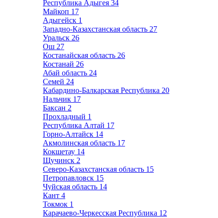
Республика Адыгея
34
Майкоп
17
Адыгейск
1
Западно-Казахстанская область
27
Уральск
26
Ош
27
Костанайская область
26
Костанай
26
Абай область
24
Семей
24
Кабардино-Балкарская Республика
20
Нальчик
17
Баксан
2
Прохладный
1
Республика Алтай
17
Горно-Алтайск
14
Акмолинская область
17
Кокшетау
14
Щучинск
2
Северо-Казахстанская область
15
Петропавловск
15
Чуйская область
14
Кант
4
Токмок
1
Карачаево-Черкесская Республика
12