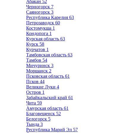
Абакан
52
Черногорск
7
Саяногорск
3
Республика Карелия
63
Петрозаводск
60
Костомукша
1
Кондопога
1
Курская область
63
Курск
58
Курчатов
1
Тамбовская область
63
Тамбов
54
Мичуринск
3
Моршанск
2
Псковская область
61
Псков
44
Великие Луки
4
Остров
1
Забайкальский край
61
Чита
59
Амурская область
61
Благовещенск
52
Белогорск
5
Тында
3
Республика Марий Эл
57