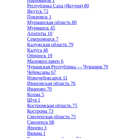
Нариманов
1
Республика Саха (Якутия)
80
Якутск
72
Покровск
1
Мурманская область
80
Мурманск
45
Апатиты
10
Североморск
7
Калужская область
79
Калуга
46
Обнинск
19
Малоярославец
6
Чувашская Республика — Чувашия
79
Чебоксары
67
Новочебоксарск
11
Ивановская область
76
Иваново
70
Кохма
5
Шуя
1
Костромская область
75
Кострома
73
Смоленская область
75
Смоленск
68
Ярцево
3
Вязьма
1