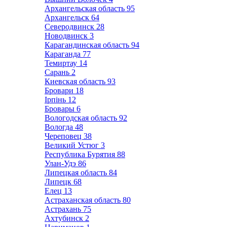
Архангельская область
95
Архангельск
64
Северодвинск
28
Новодвинск
3
Карагандинская область
94
Караганда
77
Темиртау
14
Сарань
2
Киевская область
93
Бровари
18
Ірпінь
12
Бровары
6
Вологодская область
92
Вологда
48
Череповец
38
Великий Устюг
3
Республика Бурятия
88
Улан-Удэ
86
Липецкая область
84
Липецк
68
Елец
13
Астраханская область
80
Астрахань
75
Ахтубинск
2