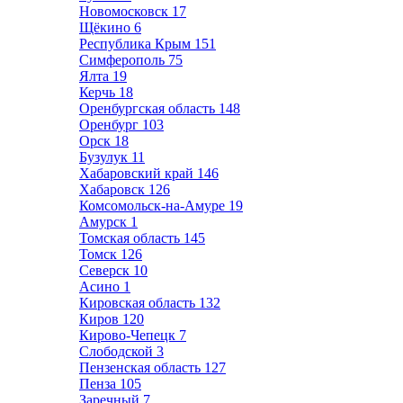
Новомосковск
17
Щёкино
6
Республика Крым
151
Симферополь
75
Ялта
19
Керчь
18
Оренбургская область
148
Оренбург
103
Орск
18
Бузулук
11
Хабаровский край
146
Хабаровск
126
Комсомольск-на-Амуре
19
Амурск
1
Томская область
145
Томск
126
Северск
10
Асино
1
Кировская область
132
Киров
120
Кирово-Чепецк
7
Слободской
3
Пензенская область
127
Пенза
105
Заречный
7