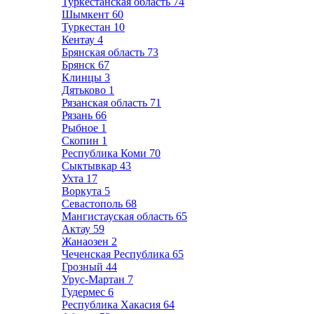
Туркестанская область
74
Шымкент
60
Туркестан
10
Кентау
4
Брянская область
73
Брянск
67
Клинцы
3
Дятьково
1
Рязанская область
71
Рязань
66
Рыбное
1
Скопин
1
Республика Коми
70
Сыктывкар
43
Ухта
17
Воркута
5
Севастополь
68
Мангистауская область
65
Актау
59
Жанаозен
2
Чеченская Республика
65
Грозный
44
Урус-Мартан
7
Гудермес
6
Республика Хакасия
64