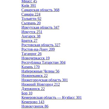
Миасс
45
Київ
391
Самарская область
368
Самара
224
Тольятти
92
Сызрань
20
Иркутская область
347
Иркутск
251
Ангарск
38
Братск
27
Ростовская область
327
Ростов-на-Дону
209
Таганрог
26
Новочеркасск
19
Республика Татарстан
304
Казань
170
Набережные Челны
56
Нижнекамск
22
Нижегородская область
301
Нижний Новгород
212
Дзержинск
22
Бор
10
Кемеровская область — Кузбасс
301
Кемерово
143
Новокузнецк
86