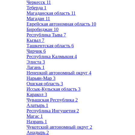
Черкесск
11
Теберда
1
Магаданская область
11
Магадан
11
Еврейская автономная область
10
Биробиджан
10
Республика Тыва
7
Кызыл
7
Ташкентская область
6
Чирчик
6
Республика Калмыкия
4
Элиста
3
Лагань
1
Ненецкий автономный округ
4
Нарьян-Мар
3
Ошская область
3
Иссык-Кульская область
3
Каракол
3
Чувашская Республика
2
Алатырь
1
Республика Ингушетия
2
Магас
1
Назрань
1
Чукотский автономный округ
2
Анадырь
2