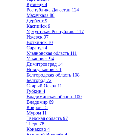
Кузнецк
4
Республика Дагестан
124
Махачкала
88
Дербент
9
Каспийск
9
Удмуртская Республика
117
Ижевск
97
Воткинск
10
Сарапул
4
Ульяновская область
111
Ульяновск
94
Димитровград
14
Новоульяновск
1
Белгородская область
108
Белгород
72
Старый Оскол
11
Губкин
4
Владимирская область
100
Владимир
69
Ковров
15
Муром
11
Тверская область
97
Тверь
78
Конаково
4
Вышний Волочёк
4