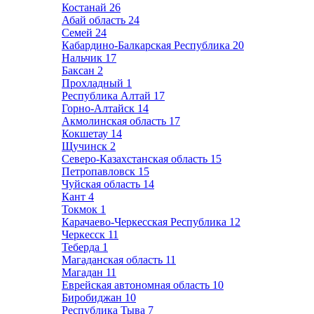
Костанай
26
Абай область
24
Семей
24
Кабардино-Балкарская Республика
20
Нальчик
17
Баксан
2
Прохладный
1
Республика Алтай
17
Горно-Алтайск
14
Акмолинская область
17
Кокшетау
14
Щучинск
2
Северо-Казахстанская область
15
Петропавловск
15
Чуйская область
14
Кант
4
Токмок
1
Карачаево-Черкесская Республика
12
Черкесск
11
Теберда
1
Магаданская область
11
Магадан
11
Еврейская автономная область
10
Биробиджан
10
Республика Тыва
7