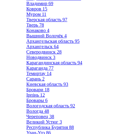
Владимир
69
Ковров
15
Муром
11
Тверская область
97
Тверь
78
Конаково
4
Вышний Волочёк
4
Архангельская область
95
Архангельск
64
Северодвинск
28
Новодвинск
3
Карагандинская область
94
Караганда
77
Темиртау
14
Сарань
2
Киевская область
93
Бровари
18
Ірпінь
12
Бровары
6
Вологодская область
92
Вологда
48
Череповец
38
Великий Устюг
3
Республика Бурятия
88
Улан-Удэ
86