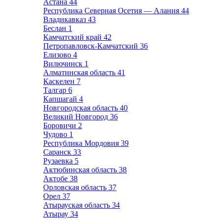
Астана
44
Республика Северная Осетия — Алания
44
Владикавказ
43
Беслан
1
Камчатский край
42
Петропавловск-Камчатский
36
Елизово
4
Вилючинск
1
Алматинская область
41
Каскелен
7
Талгар
6
Капшагай
4
Новгородская область
40
Великий Новгород
36
Боровичи
2
Чудово
1
Республика Мордовия
39
Саранск
33
Рузаевка
5
Актюбинская область
38
Актобе
38
Орловская область
37
Орел
37
Атырауская область
34
Атырау
34