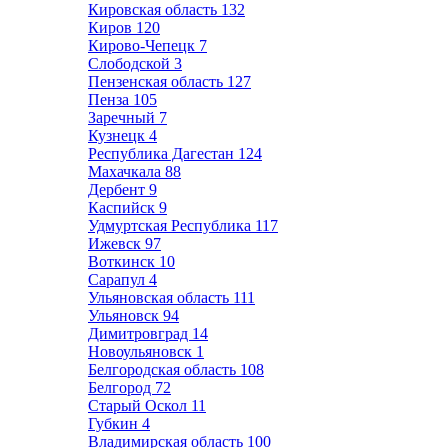
Кировская область
132
Киров
120
Кирово-Чепецк
7
Слободской
3
Пензенская область
127
Пенза
105
Заречный
7
Кузнецк
4
Республика Дагестан
124
Махачкала
88
Дербент
9
Каспийск
9
Удмуртская Республика
117
Ижевск
97
Воткинск
10
Сарапул
4
Ульяновская область
111
Ульяновск
94
Димитровград
14
Новоульяновск
1
Белгородская область
108
Белгород
72
Старый Оскол
11
Губкин
4
Владимирская область
100