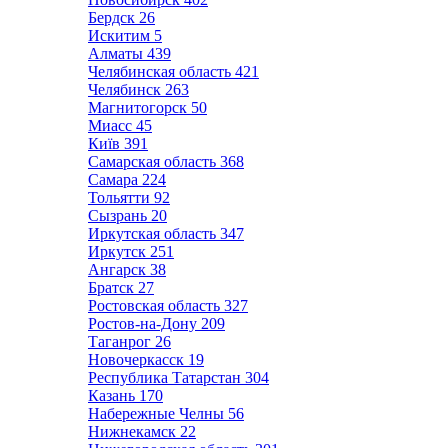
Бердск
26
Искитим
5
Алматы
439
Челябинская область
421
Челябинск
263
Магнитогорск
50
Миасс
45
Київ
391
Самарская область
368
Самара
224
Тольятти
92
Сызрань
20
Иркутская область
347
Иркутск
251
Ангарск
38
Братск
27
Ростовская область
327
Ростов-на-Дону
209
Таганрог
26
Новочеркасск
19
Республика Татарстан
304
Казань
170
Набережные Челны
56
Нижнекамск
22