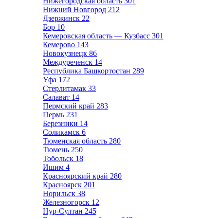
Нижегородская область
301
Нижний Новгород
212
Дзержинск
22
Бор
10
Кемеровская область — Кузбасс
301
Кемерово
143
Новокузнецк
86
Междуреченск
14
Республика Башкортостан
289
Уфа
172
Стерлитамак
33
Салават
14
Пермский край
283
Пермь
231
Березники
14
Соликамск
6
Тюменская область
280
Тюмень
250
Тобольск
18
Ишим
4
Красноярский край
280
Красноярск
201
Норильск
38
Железногорск
12
Нур-Султан
245