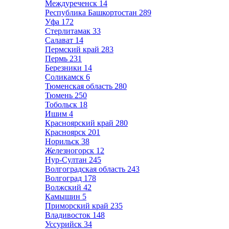
Междуреченск
14
Республика Башкортостан
289
Уфа
172
Стерлитамак
33
Салават
14
Пермский край
283
Пермь
231
Березники
14
Соликамск
6
Тюменская область
280
Тюмень
250
Тобольск
18
Ишим
4
Красноярский край
280
Красноярск
201
Норильск
38
Железногорск
12
Нур-Султан
245
Волгоградская область
243
Волгоград
178
Волжский
42
Камышин
5
Приморский край
235
Владивосток
148
Уссурийск
34