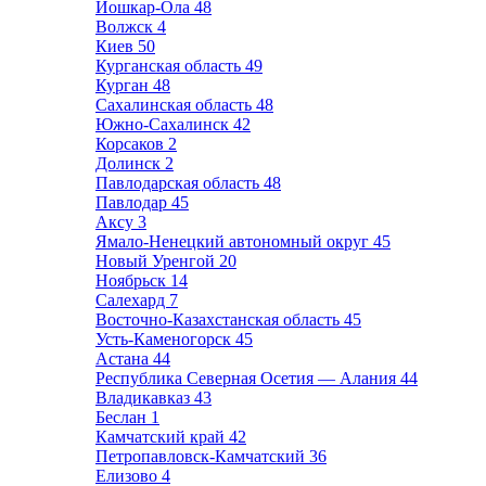
Йошкар-Ола
48
Волжск
4
Киев
50
Курганская область
49
Курган
48
Сахалинская область
48
Южно-Сахалинск
42
Корсаков
2
Долинск
2
Павлодарская область
48
Павлодар
45
Аксу
3
Ямало-Ненецкий автономный округ
45
Новый Уренгой
20
Ноябрьск
14
Салехард
7
Восточно-Казахстанская область
45
Усть-Каменогорск
45
Астана
44
Республика Северная Осетия — Алания
44
Владикавказ
43
Беслан
1
Камчатский край
42
Петропавловск-Камчатский
36
Елизово
4