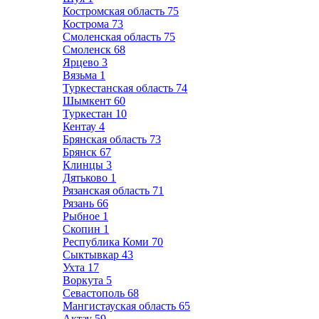
Костромская область
75
Кострома
73
Смоленская область
75
Смоленск
68
Ярцево
3
Вязьма
1
Туркестанская область
74
Шымкент
60
Туркестан
10
Кентау
4
Брянская область
73
Брянск
67
Клинцы
3
Дятьково
1
Рязанская область
71
Рязань
66
Рыбное
1
Скопин
1
Республика Коми
70
Сыктывкар
43
Ухта
17
Воркута
5
Севастополь
68
Мангистауская область
65
Актау
59