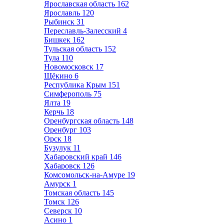
Ярославская область
162
Ярославль
120
Рыбинск
31
Переславль-Залесский
4
Бишкек
162
Тульская область
152
Тула
110
Новомосковск
17
Щёкино
6
Республика Крым
151
Симферополь
75
Ялта
19
Керчь
18
Оренбургская область
148
Оренбург
103
Орск
18
Бузулук
11
Хабаровский край
146
Хабаровск
126
Комсомольск-на-Амуре
19
Амурск
1
Томская область
145
Томск
126
Северск
10
Асино
1