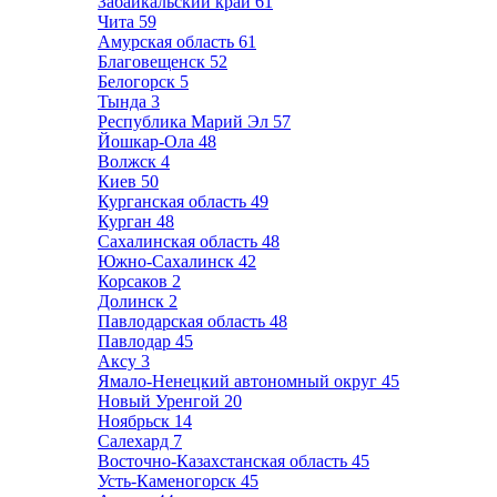
Забайкальский край
61
Чита
59
Амурская область
61
Благовещенск
52
Белогорск
5
Тында
3
Республика Марий Эл
57
Йошкар-Ола
48
Волжск
4
Киев
50
Курганская область
49
Курган
48
Сахалинская область
48
Южно-Сахалинск
42
Корсаков
2
Долинск
2
Павлодарская область
48
Павлодар
45
Аксу
3
Ямало-Ненецкий автономный округ
45
Новый Уренгой
20
Ноябрьск
14
Салехард
7
Восточно-Казахстанская область
45
Усть-Каменогорск
45