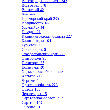
Волгоградская область
243
Волгоград
178
Волжский
42
Камышин
5
Приморский край
235
Владивосток
148
Уссурийск
34
Находка
21
Калининградская область
227
Калининград
194
Гурьевск
9
Светлогорск
6
Ставропольский край
223
Ставрополь
93
Пятигорск
35
Ессентуки
20
Харьковская область
223
Харьков
214
Дергачи
4
Одесская область
223
Одесса
183
Черноморск
15
Саратовская область
212
Саратов
149
Энгельс
31