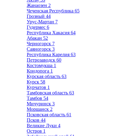
Жанаозен
2
Чеченская Республика
65
Грозный
44
Урус-Мартан
7
Гудермес
6
Республика Хакасия
64
Абакан
52
Черногорск
7
Саяногорск
3
Республика Карелия
63
Петрозаводск
60
Костомукша
1
Кондопога
1
Курская область
63
Курск
58
Курчатов
1
Тамбовская область
63
Тамбов
54
Мичуринск
3
Моршанск
2
Псковская область
61
Псков
44
Великие Луки
4
Остров
1