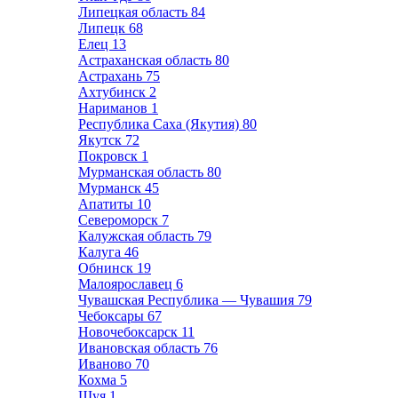
Липецкая область
84
Липецк
68
Елец
13
Астраханская область
80
Астрахань
75
Ахтубинск
2
Нариманов
1
Республика Саха (Якутия)
80
Якутск
72
Покровск
1
Мурманская область
80
Мурманск
45
Апатиты
10
Североморск
7
Калужская область
79
Калуга
46
Обнинск
19
Малоярославец
6
Чувашская Республика — Чувашия
79
Чебоксары
67
Новочебоксарск
11
Ивановская область
76
Иваново
70
Кохма
5
Шуя
1