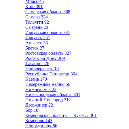
Миасс
45
Київ
391
Самарская область
368
Самара
224
Тольятти
92
Сызрань
20
Иркутская область
347
Иркутск
251
Ангарск
38
Братск
27
Ростовская область
327
Ростов-на-Дону
209
Таганрог
26
Новочеркасск
19
Республика Татарстан
304
Казань
170
Набережные Челны
56
Нижнекамск
22
Нижегородская область
301
Нижний Новгород
212
Дзержинск
22
Бор
10
Кемеровская область — Кузбасс
301
Кемерово
143
Новокузнецк
86