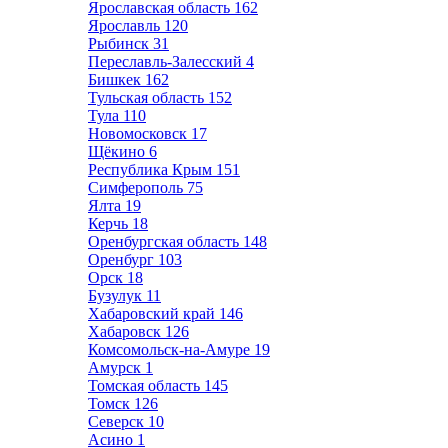
Ярославская область
162
Ярославль
120
Рыбинск
31
Переславль-Залесский
4
Бишкек
162
Тульская область
152
Тула
110
Новомосковск
17
Щёкино
6
Республика Крым
151
Симферополь
75
Ялта
19
Керчь
18
Оренбургская область
148
Оренбург
103
Орск
18
Бузулук
11
Хабаровский край
146
Хабаровск
126
Комсомольск-на-Амуре
19
Амурск
1
Томская область
145
Томск
126
Северск
10
Асино
1