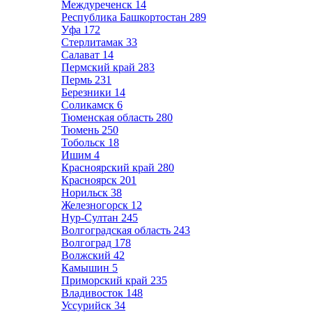
Междуреченск
14
Республика Башкортостан
289
Уфа
172
Стерлитамак
33
Салават
14
Пермский край
283
Пермь
231
Березники
14
Соликамск
6
Тюменская область
280
Тюмень
250
Тобольск
18
Ишим
4
Красноярский край
280
Красноярск
201
Норильск
38
Железногорск
12
Нур-Султан
245
Волгоградская область
243
Волгоград
178
Волжский
42
Камышин
5
Приморский край
235
Владивосток
148
Уссурийск
34