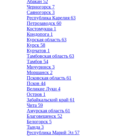
Абакан
52
Черногорск
7
Саяногорск
3
Республика Карелия
63
Петрозаводск
60
Костомукша
1
Кондопога
1
Курская область
63
Курск
58
Курчатов
1
Тамбовская область
63
Тамбов
54
Мичуринск
3
Моршанск
2
Псковская область
61
Псков
44
Великие Луки
4
Остров
1
Забайкальский край
61
Чита
59
Амурская область
61
Благовещенск
52
Белогорск
5
Тында
3
Республика Марий Эл
57