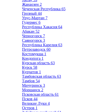
Жанаозен
2
Чеченская Республика
65
Грозный
44
Урус-Мартан
7
Гудермес
6
Республика Хакасия
64
Абакан
52
Черногорск
7
Саяногорск
3
Республика Карелия
63
Петрозаводск
60
Костомукша
1
Кондопога
1
Курская область
63
Курск
58
Курчатов
1
Тамбовская область
63
Тамбов
54
Мичуринск
3
Моршанск
2
Псковская область
61
Псков
44
Великие Луки
4
Остров
1