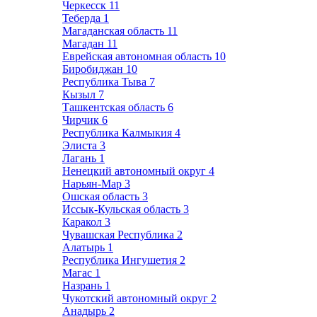
Черкесск
11
Теберда
1
Магаданская область
11
Магадан
11
Еврейская автономная область
10
Биробиджан
10
Республика Тыва
7
Кызыл
7
Ташкентская область
6
Чирчик
6
Республика Калмыкия
4
Элиста
3
Лагань
1
Ненецкий автономный округ
4
Нарьян-Мар
3
Ошская область
3
Иссык-Кульская область
3
Каракол
3
Чувашская Республика
2
Алатырь
1
Республика Ингушетия
2
Магас
1
Назрань
1
Чукотский автономный округ
2
Анадырь
2