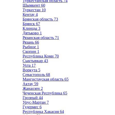
Туркестанская область
74
Шымкент
60
Туркестан
10
Кентау
4
Брянская область
73
Брянск
67
Клинцы
3
Дятьково
1
Рязанская область
71
Рязань
66
Рыбное
1
Скопин
1
Республика Коми
70
Сыктывкар
43
Ухта
17
Воркута
5
Севастополь
68
Мангистауская область
65
Актау
59
Жанаозен
2
Чеченская Республика
65
Грозный
44
Урус-Мартан
7
Гудермес
6
Республика Хакасия
64