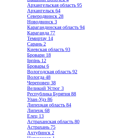
Архангельская область
95
Архангельск
64
Северодвинск
28
Новодвинск
3
Карагандинская область
94
Караганда
77
Темиртау
14
Сарань
2
Киевская область
93
Бровари
18
Ірпінь
12
Бровары
6
Вологодская область
92
Вологда
48
Череповец
38
Великий Устюг
3
Республика Бурятия
88
Улан-Удэ
86
Липецкая область
84
Липецк
68
Елец
13
Астраханская область
80
Астрахань
75
Ахтубинск
2