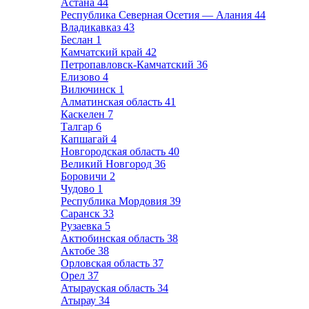
Астана
44
Республика Северная Осетия — Алания
44
Владикавказ
43
Беслан
1
Камчатский край
42
Петропавловск-Камчатский
36
Елизово
4
Вилючинск
1
Алматинская область
41
Каскелен
7
Талгар
6
Капшагай
4
Новгородская область
40
Великий Новгород
36
Боровичи
2
Чудово
1
Республика Мордовия
39
Саранск
33
Рузаевка
5
Актюбинская область
38
Актобе
38
Орловская область
37
Орел
37
Атырауская область
34
Атырау
34