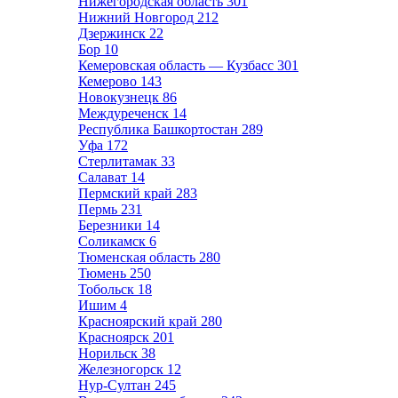
Нижегородская область
301
Нижний Новгород
212
Дзержинск
22
Бор
10
Кемеровская область — Кузбасс
301
Кемерово
143
Новокузнецк
86
Междуреченск
14
Республика Башкортостан
289
Уфа
172
Стерлитамак
33
Салават
14
Пермский край
283
Пермь
231
Березники
14
Соликамск
6
Тюменская область
280
Тюмень
250
Тобольск
18
Ишим
4
Красноярский край
280
Красноярск
201
Норильск
38
Железногорск
12
Нур-Султан
245