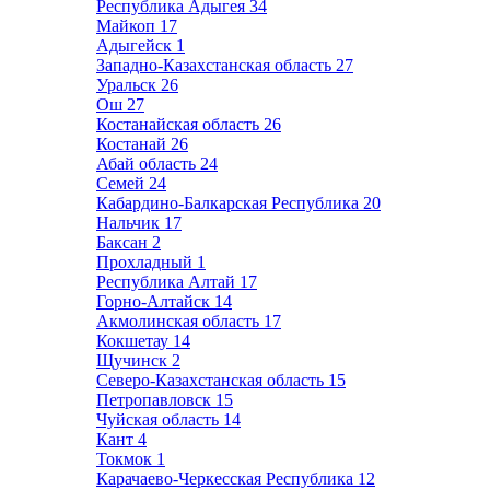
Республика Адыгея
34
Майкоп
17
Адыгейск
1
Западно-Казахстанская область
27
Уральск
26
Ош
27
Костанайская область
26
Костанай
26
Абай область
24
Семей
24
Кабардино-Балкарская Республика
20
Нальчик
17
Баксан
2
Прохладный
1
Республика Алтай
17
Горно-Алтайск
14
Акмолинская область
17
Кокшетау
14
Щучинск
2
Северо-Казахстанская область
15
Петропавловск
15
Чуйская область
14
Кант
4
Токмок
1
Карачаево-Черкесская Республика
12