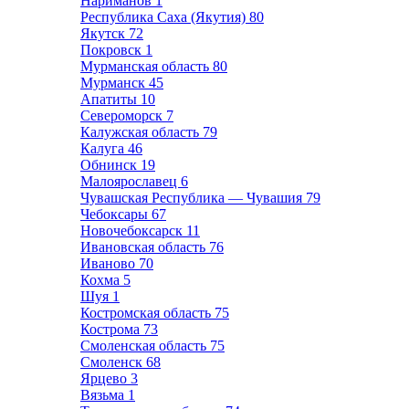
Нариманов
1
Республика Саха (Якутия)
80
Якутск
72
Покровск
1
Мурманская область
80
Мурманск
45
Апатиты
10
Североморск
7
Калужская область
79
Калуга
46
Обнинск
19
Малоярославец
6
Чувашская Республика — Чувашия
79
Чебоксары
67
Новочебоксарск
11
Ивановская область
76
Иваново
70
Кохма
5
Шуя
1
Костромская область
75
Кострома
73
Смоленская область
75
Смоленск
68
Ярцево
3
Вязьма
1