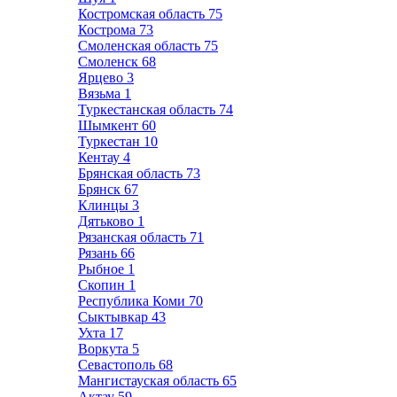
Костромская область
75
Кострома
73
Смоленская область
75
Смоленск
68
Ярцево
3
Вязьма
1
Туркестанская область
74
Шымкент
60
Туркестан
10
Кентау
4
Брянская область
73
Брянск
67
Клинцы
3
Дятьково
1
Рязанская область
71
Рязань
66
Рыбное
1
Скопин
1
Республика Коми
70
Сыктывкар
43
Ухта
17
Воркута
5
Севастополь
68
Мангистауская область
65
Актау
59