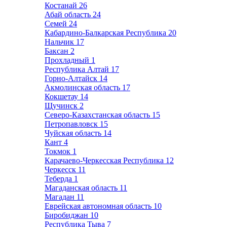
Костанай
26
Абай область
24
Семей
24
Кабардино-Балкарская Республика
20
Нальчик
17
Баксан
2
Прохладный
1
Республика Алтай
17
Горно-Алтайск
14
Акмолинская область
17
Кокшетау
14
Щучинск
2
Северо-Казахстанская область
15
Петропавловск
15
Чуйская область
14
Кант
4
Токмок
1
Карачаево-Черкесская Республика
12
Черкесск
11
Теберда
1
Магаданская область
11
Магадан
11
Еврейская автономная область
10
Биробиджан
10
Республика Тыва
7