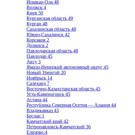
Йошкар-Ола
48
Волжск
4
Киев
50
Курганская область
49
Курган
48
Сахалинская область
48
Южно-Сахалинск
42
Корсаков
2
Долинск
2
Павлодарская область
48
Павлодар
45
Аксу
3
Ямало-Ненецкий автономный округ
45
Новый Уренгой
20
Ноябрьск
14
Салехард
7
Восточно-Казахстанская область
45
Усть-Каменогорск
45
Астана
44
Республика Северная Осетия — Алания
44
Владикавказ
43
Беслан
1
Камчатский край
42
Петропавловск-Камчатский
36
Елизово
4