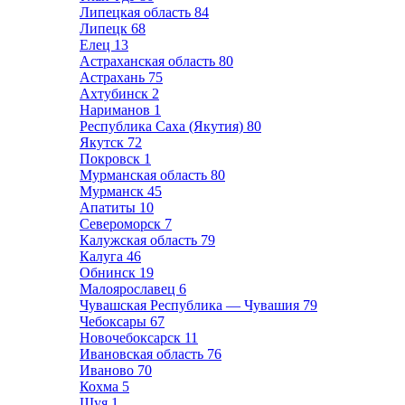
Липецкая область
84
Липецк
68
Елец
13
Астраханская область
80
Астрахань
75
Ахтубинск
2
Нариманов
1
Республика Саха (Якутия)
80
Якутск
72
Покровск
1
Мурманская область
80
Мурманск
45
Апатиты
10
Североморск
7
Калужская область
79
Калуга
46
Обнинск
19
Малоярославец
6
Чувашская Республика — Чувашия
79
Чебоксары
67
Новочебоксарск
11
Ивановская область
76
Иваново
70
Кохма
5
Шуя
1