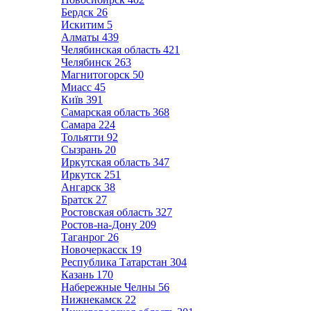
Бердск
26
Искитим
5
Алматы
439
Челябинская область
421
Челябинск
263
Магнитогорск
50
Миасс
45
Київ
391
Самарская область
368
Самара
224
Тольятти
92
Сызрань
20
Иркутская область
347
Иркутск
251
Ангарск
38
Братск
27
Ростовская область
327
Ростов-на-Дону
209
Таганрог
26
Новочеркасск
19
Республика Татарстан
304
Казань
170
Набережные Челны
56
Нижнекамск
22