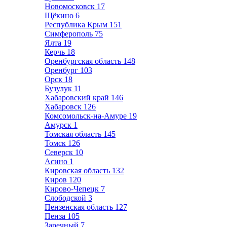
Новомосковск
17
Щёкино
6
Республика Крым
151
Симферополь
75
Ялта
19
Керчь
18
Оренбургская область
148
Оренбург
103
Орск
18
Бузулук
11
Хабаровский край
146
Хабаровск
126
Комсомольск-на-Амуре
19
Амурск
1
Томская область
145
Томск
126
Северск
10
Асино
1
Кировская область
132
Киров
120
Кирово-Чепецк
7
Слободской
3
Пензенская область
127
Пенза
105
Заречный
7