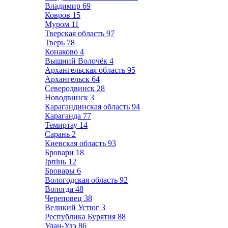
Владимир
69
Ковров
15
Муром
11
Тверская область
97
Тверь
78
Конаково
4
Вышний Волочёк
4
Архангельская область
95
Архангельск
64
Северодвинск
28
Новодвинск
3
Карагандинская область
94
Караганда
77
Темиртау
14
Сарань
2
Киевская область
93
Бровари
18
Ірпінь
12
Бровары
6
Вологодская область
92
Вологда
48
Череповец
38
Великий Устюг
3
Республика Бурятия
88
Улан-Удэ
86