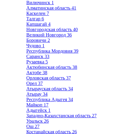
Вилючинск
1
Алматинская область
41
Каскелен
7
Талгар
6
Капшагай
4
Новгородская область
40
Великий Новгород
36
Боровичи
2
Чудово
1
Республика Мордовия
39
Саранск
33
Рузаевка
5
Актюбинская область
38
Актобе
38
Орловская область
37
Орел
37
Атырауская область
34
Атырау
34
Республика Адыгея
34
Майкоп
17
Адыгейск
1
Западно-Казахстанская область
27
Уральск
26
Ош
27
Костанайская область
26