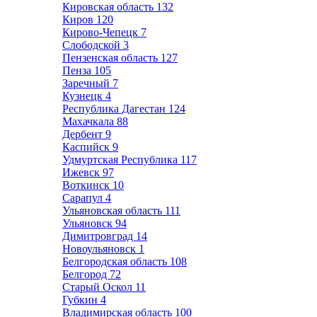
Кировская область
132
Киров
120
Кирово-Чепецк
7
Слободской
3
Пензенская область
127
Пенза
105
Заречный
7
Кузнецк
4
Республика Дагестан
124
Махачкала
88
Дербент
9
Каспийск
9
Удмуртская Республика
117
Ижевск
97
Воткинск
10
Сарапул
4
Ульяновская область
111
Ульяновск
94
Димитровград
14
Новоульяновск
1
Белгородская область
108
Белгород
72
Старый Оскол
11
Губкин
4
Владимирская область
100