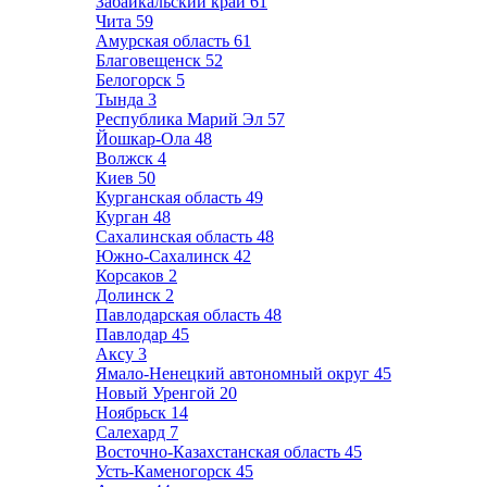
Забайкальский край
61
Чита
59
Амурская область
61
Благовещенск
52
Белогорск
5
Тында
3
Республика Марий Эл
57
Йошкар-Ола
48
Волжск
4
Киев
50
Курганская область
49
Курган
48
Сахалинская область
48
Южно-Сахалинск
42
Корсаков
2
Долинск
2
Павлодарская область
48
Павлодар
45
Аксу
3
Ямало-Ненецкий автономный округ
45
Новый Уренгой
20
Ноябрьск
14
Салехард
7
Восточно-Казахстанская область
45
Усть-Каменогорск
45