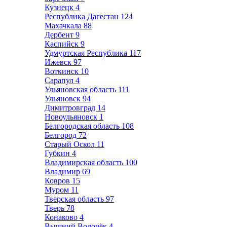
Кузнецк
4
Республика Дагестан
124
Махачкала
88
Дербент
9
Каспийск
9
Удмуртская Республика
117
Ижевск
97
Воткинск
10
Сарапул
4
Ульяновская область
111
Ульяновск
94
Димитровград
14
Новоульяновск
1
Белгородская область
108
Белгород
72
Старый Оскол
11
Губкин
4
Владимирская область
100
Владимир
69
Ковров
15
Муром
11
Тверская область
97
Тверь
78
Конаково
4
Вышний Волочёк
4