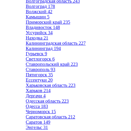
Волгоградская область
243
Волгоград
178
Волжский
42
Камышин
5
Приморский край
235
Владивосток
148
Уссурийск
34
Находка
21
Калининградская область
227
Калининград
194
Гурьевск
9
Светлогорск
6
Ставропольский край
223
Ставрополь
93
Пятигорск
35
Ессентуки
20
Харьковская область
223
Харьков
214
Дергачи
4
Одесская область
223
Одесса
183
Черноморск
15
Саратовская область
212
Саратов
149
Энгельс
31