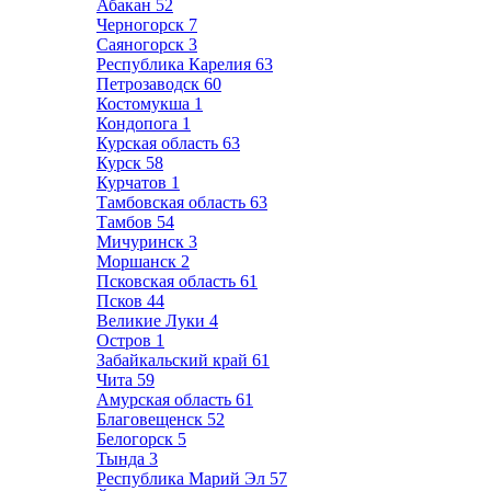
Абакан
52
Черногорск
7
Саяногорск
3
Республика Карелия
63
Петрозаводск
60
Костомукша
1
Кондопога
1
Курская область
63
Курск
58
Курчатов
1
Тамбовская область
63
Тамбов
54
Мичуринск
3
Моршанск
2
Псковская область
61
Псков
44
Великие Луки
4
Остров
1
Забайкальский край
61
Чита
59
Амурская область
61
Благовещенск
52
Белогорск
5
Тында
3
Республика Марий Эл
57