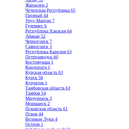
Жанаозен
2
Чеченская Республика
65
Грозный
44
Урус-Мартан
7
Гудермес
6
Республика Хакасия
64
Абакан
52
Черногорск
7
Саяногорск
3
Республика Карелия
63
Петрозаводск
60
Костомукша
1
Кондопога
1
Курская область
63
Курск
58
Курчатов
1
Тамбовская область
63
Тамбов
54
Мичуринск
3
Моршанск
2
Псковская область
61
Псков
44
Великие Луки
4
Остров
1