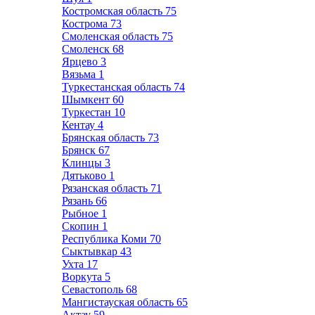
Костромская область
75
Кострома
73
Смоленская область
75
Смоленск
68
Ярцево
3
Вязьма
1
Туркестанская область
74
Шымкент
60
Туркестан
10
Кентау
4
Брянская область
73
Брянск
67
Клинцы
3
Дятьково
1
Рязанская область
71
Рязань
66
Рыбное
1
Скопин
1
Республика Коми
70
Сыктывкар
43
Ухта
17
Воркута
5
Севастополь
68
Мангистауская область
65
Актау
59