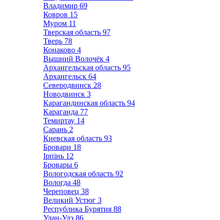
Владимир
69
Ковров
15
Муром
11
Тверская область
97
Тверь
78
Конаково
4
Вышний Волочёк
4
Архангельская область
95
Архангельск
64
Северодвинск
28
Новодвинск
3
Карагандинская область
94
Караганда
77
Темиртау
14
Сарань
2
Киевская область
93
Бровари
18
Ірпінь
12
Бровары
6
Вологодская область
92
Вологда
48
Череповец
38
Великий Устюг
3
Республика Бурятия
88
Улан-Удэ
86