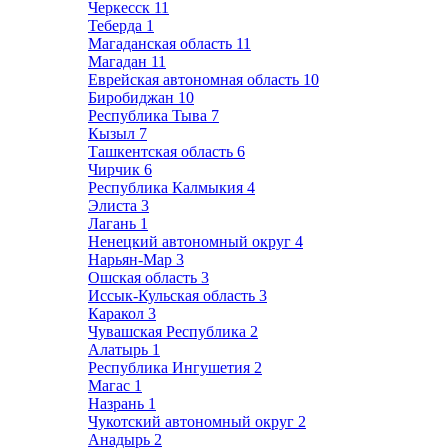
Черкесск
11
Теберда
1
Магаданская область
11
Магадан
11
Еврейская автономная область
10
Биробиджан
10
Республика Тыва
7
Кызыл
7
Ташкентская область
6
Чирчик
6
Республика Калмыкия
4
Элиста
3
Лагань
1
Ненецкий автономный округ
4
Нарьян-Мар
3
Ошская область
3
Иссык-Кульская область
3
Каракол
3
Чувашская Республика
2
Алатырь
1
Республика Ингушетия
2
Магас
1
Назрань
1
Чукотский автономный округ
2
Анадырь
2