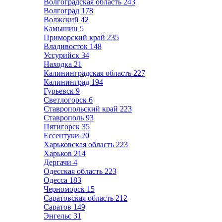
Волгоградская область
243
Волгоград
178
Волжский
42
Камышин
5
Приморский край
235
Владивосток
148
Уссурийск
34
Находка
21
Калининградская область
227
Калининград
194
Гурьевск
9
Светлогорск
6
Ставропольский край
223
Ставрополь
93
Пятигорск
35
Ессентуки
20
Харьковская область
223
Харьков
214
Дергачи
4
Одесская область
223
Одесса
183
Черноморск
15
Саратовская область
212
Саратов
149
Энгельс
31