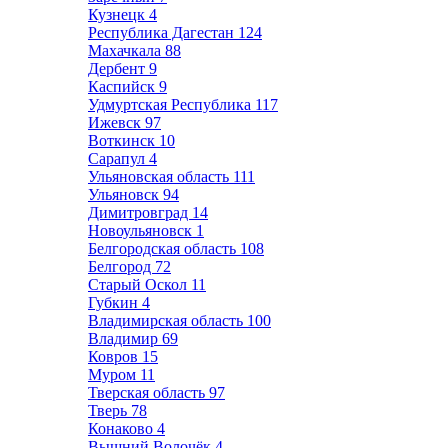
Кузнецк
4
Республика Дагестан
124
Махачкала
88
Дербент
9
Каспийск
9
Удмуртская Республика
117
Ижевск
97
Воткинск
10
Сарапул
4
Ульяновская область
111
Ульяновск
94
Димитровград
14
Новоульяновск
1
Белгородская область
108
Белгород
72
Старый Оскол
11
Губкин
4
Владимирская область
100
Владимир
69
Ковров
15
Муром
11
Тверская область
97
Тверь
78
Конаково
4
Вышний Волочёк
4