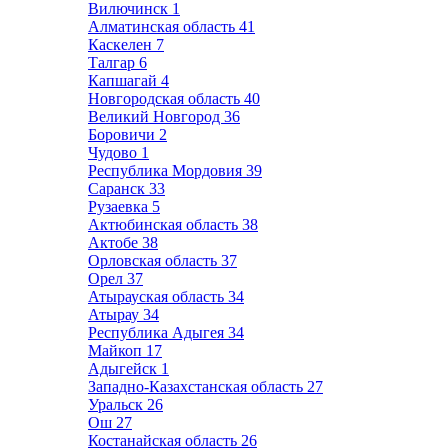
Вилючинск
1
Алматинская область
41
Каскелен
7
Талгар
6
Капшагай
4
Новгородская область
40
Великий Новгород
36
Боровичи
2
Чудово
1
Республика Мордовия
39
Саранск
33
Рузаевка
5
Актюбинская область
38
Актобе
38
Орловская область
37
Орел
37
Атырауская область
34
Атырау
34
Республика Адыгея
34
Майкоп
17
Адыгейск
1
Западно-Казахстанская область
27
Уральск
26
Ош
27
Костанайская область
26