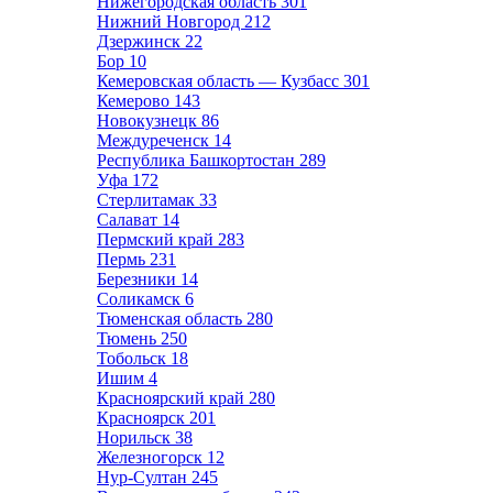
Нижегородская область
301
Нижний Новгород
212
Дзержинск
22
Бор
10
Кемеровская область — Кузбасс
301
Кемерово
143
Новокузнецк
86
Междуреченск
14
Республика Башкортостан
289
Уфа
172
Стерлитамак
33
Салават
14
Пермский край
283
Пермь
231
Березники
14
Соликамск
6
Тюменская область
280
Тюмень
250
Тобольск
18
Ишим
4
Красноярский край
280
Красноярск
201
Норильск
38
Железногорск
12
Нур-Султан
245