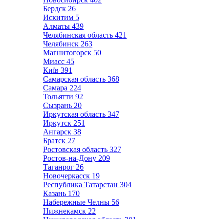
Бердск
26
Искитим
5
Алматы
439
Челябинская область
421
Челябинск
263
Магнитогорск
50
Миасс
45
Київ
391
Самарская область
368
Самара
224
Тольятти
92
Сызрань
20
Иркутская область
347
Иркутск
251
Ангарск
38
Братск
27
Ростовская область
327
Ростов-на-Дону
209
Таганрог
26
Новочеркасск
19
Республика Татарстан
304
Казань
170
Набережные Челны
56
Нижнекамск
22