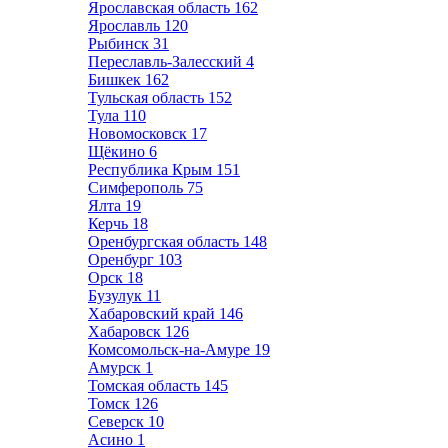
Ярославская область
162
Ярославль
120
Рыбинск
31
Переславль-Залесский
4
Бишкек
162
Тульская область
152
Тула
110
Новомосковск
17
Щёкино
6
Республика Крым
151
Симферополь
75
Ялта
19
Керчь
18
Оренбургская область
148
Оренбург
103
Орск
18
Бузулук
11
Хабаровский край
146
Хабаровск
126
Комсомольск-на-Амуре
19
Амурск
1
Томская область
145
Томск
126
Северск
10
Асино
1