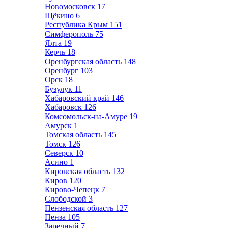
Новомосковск
17
Щёкино
6
Республика Крым
151
Симферополь
75
Ялта
19
Керчь
18
Оренбургская область
148
Оренбург
103
Орск
18
Бузулук
11
Хабаровский край
146
Хабаровск
126
Комсомольск-на-Амуре
19
Амурск
1
Томская область
145
Томск
126
Северск
10
Асино
1
Кировская область
132
Киров
120
Кирово-Чепецк
7
Слободской
3
Пензенская область
127
Пенза
105
Заречный
7