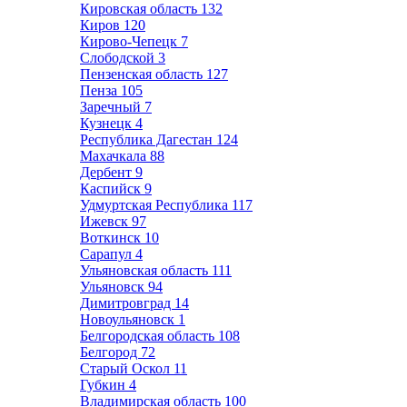
Кировская область
132
Киров
120
Кирово-Чепецк
7
Слободской
3
Пензенская область
127
Пенза
105
Заречный
7
Кузнецк
4
Республика Дагестан
124
Махачкала
88
Дербент
9
Каспийск
9
Удмуртская Республика
117
Ижевск
97
Воткинск
10
Сарапул
4
Ульяновская область
111
Ульяновск
94
Димитровград
14
Новоульяновск
1
Белгородская область
108
Белгород
72
Старый Оскол
11
Губкин
4
Владимирская область
100