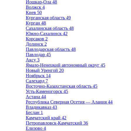
Йошкар-Ола
48
Волжск
4
Киев
50
Курганская область
49
Курган
48
Сахалинская область
48
Южно-Сахалинск
42
Корсаков
2
Долинск
2
Павлодарская область
48
Павлодар
45
Аксу
3
Ямало-Ненецкий автономный округ
45
Новый Уренгой
20
Ноябрьск
14
Салехард
7
Восточно-Казахстанская область
45
Усть-Каменогорск
45
Астана
44
Республика Северная Осетия — Алания
44
Владикавказ
43
Беслан
1
Камчатский край
42
Петропавловск-Камчатский
36
Елизово
4