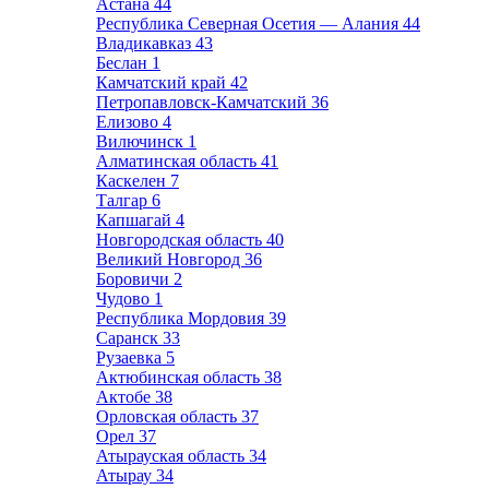
Астана
44
Республика Северная Осетия — Алания
44
Владикавказ
43
Беслан
1
Камчатский край
42
Петропавловск-Камчатский
36
Елизово
4
Вилючинск
1
Алматинская область
41
Каскелен
7
Талгар
6
Капшагай
4
Новгородская область
40
Великий Новгород
36
Боровичи
2
Чудово
1
Республика Мордовия
39
Саранск
33
Рузаевка
5
Актюбинская область
38
Актобе
38
Орловская область
37
Орел
37
Атырауская область
34
Атырау
34