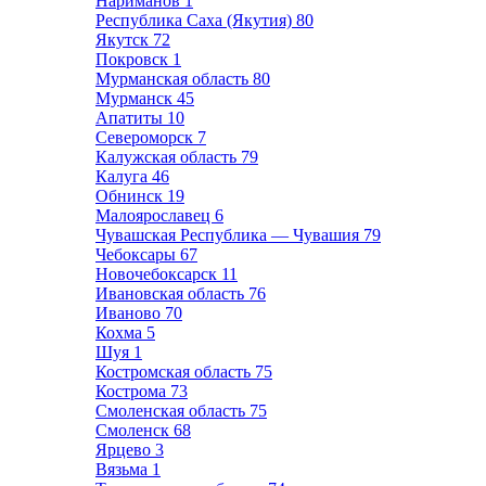
Нариманов
1
Республика Саха (Якутия)
80
Якутск
72
Покровск
1
Мурманская область
80
Мурманск
45
Апатиты
10
Североморск
7
Калужская область
79
Калуга
46
Обнинск
19
Малоярославец
6
Чувашская Республика — Чувашия
79
Чебоксары
67
Новочебоксарск
11
Ивановская область
76
Иваново
70
Кохма
5
Шуя
1
Костромская область
75
Кострома
73
Смоленская область
75
Смоленск
68
Ярцево
3
Вязьма
1