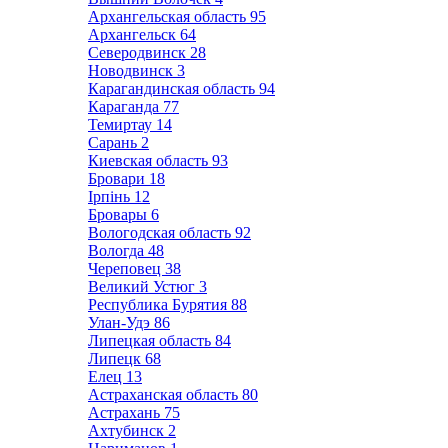
Архангельская область
95
Архангельск
64
Северодвинск
28
Новодвинск
3
Карагандинская область
94
Караганда
77
Темиртау
14
Сарань
2
Киевская область
93
Бровари
18
Ірпінь
12
Бровары
6
Вологодская область
92
Вологда
48
Череповец
38
Великий Устюг
3
Республика Бурятия
88
Улан-Удэ
86
Липецкая область
84
Липецк
68
Елец
13
Астраханская область
80
Астрахань
75
Ахтубинск
2