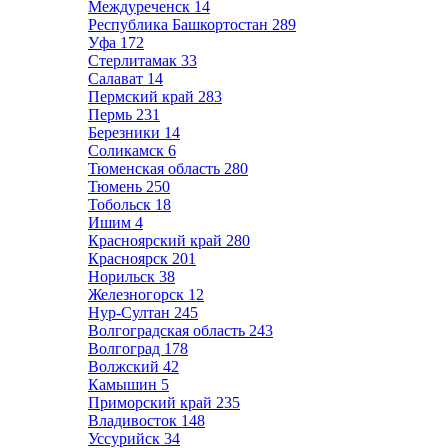
Междуреченск
14
Республика Башкортостан
289
Уфа
172
Стерлитамак
33
Салават
14
Пермский край
283
Пермь
231
Березники
14
Соликамск
6
Тюменская область
280
Тюмень
250
Тобольск
18
Ишим
4
Красноярский край
280
Красноярск
201
Норильск
38
Железногорск
12
Нур-Султан
245
Волгоградская область
243
Волгоград
178
Волжский
42
Камышин
5
Приморский край
235
Владивосток
148
Уссурийск
34