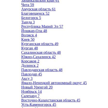
Забайкальский край
61
Чита
59
Амурская область
61
Благовещенск
52
Белогорск
5
Тында
3
Республика Марий Эл
57
Йошкар-Ола
48
Волжск
4
Киев
50
Курганская область
49
Курган
48
Сахалинская область
48
Южно-Сахалинск
42
Корсаков
2
Долинск
2
Павлодарская область
48
Павлодар
45
Аксу
3
Ямало-Ненецкий автономный округ
45
Новый Уренгой
20
Ноябрьск
14
Салехард
7
Восточно-Казахстанская область
45
Усть-Каменогорск
45