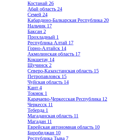
Костанай
26
Абай область
24
Семей
24
Кабардино-Балкарская Республика
20
Нальчик
17
Баксан
2
Прохладный
1
Республика Алтай
17
Горно-Алтайск
14
Акмолинская область
17
Кокшетау
14
Щучинск
2
Северо-Казахстанская область
15
Петропавловск
15
Чуйская область
14
Кант
4
Токмок
1
Карачаево-Черкесская Республика
12
Черкесск
11
Теберда
1
Магаданская область
11
Магадан
11
Еврейская автономная область
10
Биробиджан
10
Республика Тыва
7