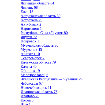
Липецкая область
84
Липецк
68
Елец
13
Астраханская область
80
Астрахань
75
Ахтубинск
2
Нариманов
1
Республика Саха (Якутия)
80
Якутск
72
Покровск
1
Мурманская область
80
Мурманск
45
Апатиты
10
Североморск
7
Калужская область
79
Калуга
46
Обнинск
19
Малоярославец
6
Чувашская Республика — Чувашия
79
Чебоксары
67
Новочебоксарск
11
Ивановская область
76
Иваново
70
Кохма
5
Шуя
1