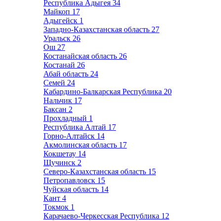
Республика Адыгея
34
Майкоп
17
Адыгейск
1
Западно-Казахстанская область
27
Уральск
26
Ош
27
Костанайская область
26
Костанай
26
Абай область
24
Семей
24
Кабардино-Балкарская Республика
20
Нальчик
17
Баксан
2
Прохладный
1
Республика Алтай
17
Горно-Алтайск
14
Акмолинская область
17
Кокшетау
14
Щучинск
2
Северо-Казахстанская область
15
Петропавловск
15
Чуйская область
14
Кант
4
Токмок
1
Карачаево-Черкесская Республика
12