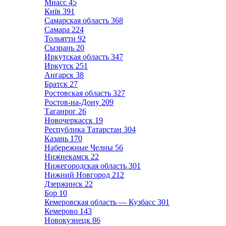
Миасс
45
Київ
391
Самарская область
368
Самара
224
Тольятти
92
Сызрань
20
Иркутская область
347
Иркутск
251
Ангарск
38
Братск
27
Ростовская область
327
Ростов-на-Дону
209
Таганрог
26
Новочеркасск
19
Республика Татарстан
304
Казань
170
Набережные Челны
56
Нижнекамск
22
Нижегородская область
301
Нижний Новгород
212
Дзержинск
22
Бор
10
Кемеровская область — Кузбасс
301
Кемерово
143
Новокузнецк
86