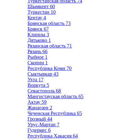
Туркестанская область
74
Шымкент
60
Туркестан
10
Кентау
4
Брянская область
73
Брянск
67
Клинцы
3
Дятьково
1
Рязанская область
71
Рязань
66
Рыбное
1
Скопин
1
Республика Коми
70
Сыктывкар
43
Ухта
17
Воркута
5
Севастополь
68
Мангистауская область
65
Актау
59
Жанаозен
2
Чеченская Республика
65
Грозный
44
Урус-Мартан
7
Гудермес
6
Республика Хакасия
64