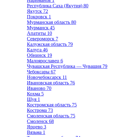
Нариманов
1
Республика Саха (Якутия)
80
Якутск
72
Покровск
1
Мурманская область
80
Мурманск
45
Апатиты
10
Североморск
7
Калужская область
79
Калуга
46
Обнинск
19
Малоярославец
6
Чувашская Республика — Чувашия
79
Чебоксары
67
Новочебоксарск
11
Ивановская область
76
Иваново
70
Кохма
5
Шуя
1
Костромская область
75
Кострома
73
Смоленская область
75
Смоленск
68
Ярцево
3
Вязьма
1