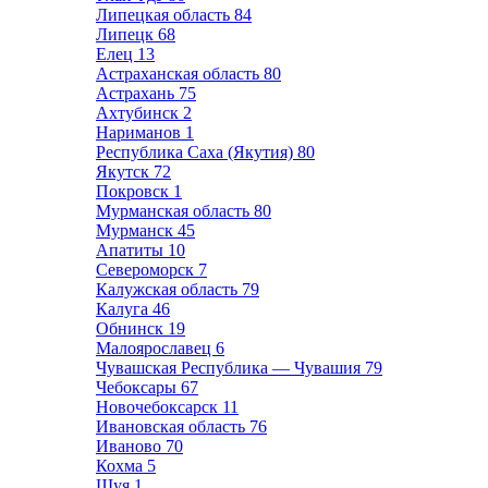
Липецкая область
84
Липецк
68
Елец
13
Астраханская область
80
Астрахань
75
Ахтубинск
2
Нариманов
1
Республика Саха (Якутия)
80
Якутск
72
Покровск
1
Мурманская область
80
Мурманск
45
Апатиты
10
Североморск
7
Калужская область
79
Калуга
46
Обнинск
19
Малоярославец
6
Чувашская Республика — Чувашия
79
Чебоксары
67
Новочебоксарск
11
Ивановская область
76
Иваново
70
Кохма
5
Шуя
1