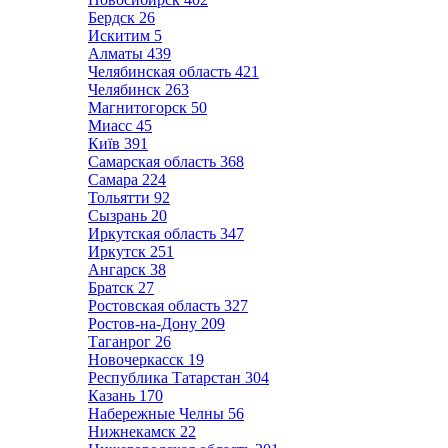
Бердск
26
Искитим
5
Алматы
439
Челябинская область
421
Челябинск
263
Магнитогорск
50
Миасс
45
Київ
391
Самарская область
368
Самара
224
Тольятти
92
Сызрань
20
Иркутская область
347
Иркутск
251
Ангарск
38
Братск
27
Ростовская область
327
Ростов-на-Дону
209
Таганрог
26
Новочеркасск
19
Республика Татарстан
304
Казань
170
Набережные Челны
56
Нижнекамск
22