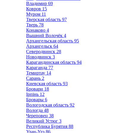
Владимир
69
Ковров
15
Муром
11
Тверская область
97
Тверь
78
Конаково
4
Вышний Волочёк
4
Архангельская область
95
Архангельск
64
Северодвинск
28
Новодвинск
3
Карагандинская область
94
Караганда
77
Темиртау
14
Сарань
2
Киевская область
93
Бровари
18
Ірпінь
12
Бровары
6
Вологодская область
92
Вологда
48
Череповец
38
Великий Устюг
3
Республика Бурятия
88
Улан-Удэ
86