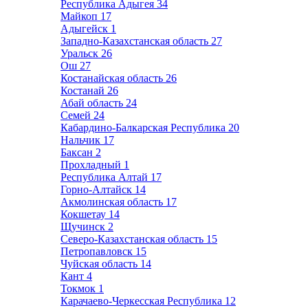
Республика Адыгея
34
Майкоп
17
Адыгейск
1
Западно-Казахстанская область
27
Уральск
26
Ош
27
Костанайская область
26
Костанай
26
Абай область
24
Семей
24
Кабардино-Балкарская Республика
20
Нальчик
17
Баксан
2
Прохладный
1
Республика Алтай
17
Горно-Алтайск
14
Акмолинская область
17
Кокшетау
14
Щучинск
2
Северо-Казахстанская область
15
Петропавловск
15
Чуйская область
14
Кант
4
Токмок
1
Карачаево-Черкесская Республика
12