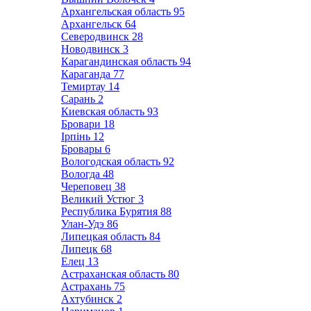
Архангельская область
95
Архангельск
64
Северодвинск
28
Новодвинск
3
Карагандинская область
94
Караганда
77
Темиртау
14
Сарань
2
Киевская область
93
Бровари
18
Ірпінь
12
Бровары
6
Вологодская область
92
Вологда
48
Череповец
38
Великий Устюг
3
Республика Бурятия
88
Улан-Удэ
86
Липецкая область
84
Липецк
68
Елец
13
Астраханская область
80
Астрахань
75
Ахтубинск
2