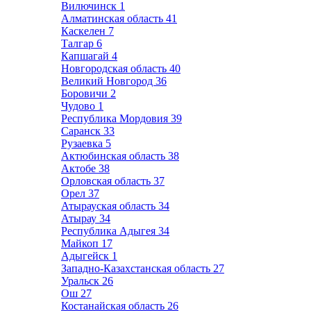
Вилючинск
1
Алматинская область
41
Каскелен
7
Талгар
6
Капшагай
4
Новгородская область
40
Великий Новгород
36
Боровичи
2
Чудово
1
Республика Мордовия
39
Саранск
33
Рузаевка
5
Актюбинская область
38
Актобе
38
Орловская область
37
Орел
37
Атырауская область
34
Атырау
34
Республика Адыгея
34
Майкоп
17
Адыгейск
1
Западно-Казахстанская область
27
Уральск
26
Ош
27
Костанайская область
26