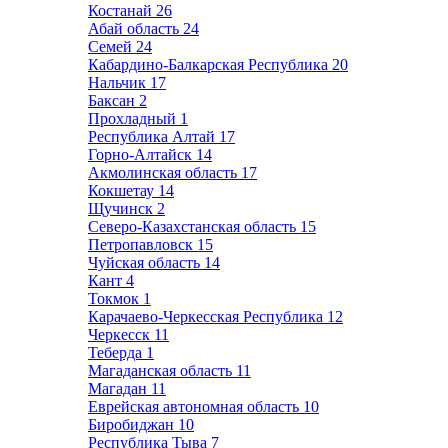
Костанай
26
Абай область
24
Семей
24
Кабардино-Балкарская Республика
20
Нальчик
17
Баксан
2
Прохладный
1
Республика Алтай
17
Горно-Алтайск
14
Акмолинская область
17
Кокшетау
14
Щучинск
2
Северо-Казахстанская область
15
Петропавловск
15
Чуйская область
14
Кант
4
Токмок
1
Карачаево-Черкесская Республика
12
Черкесск
11
Теберда
1
Магаданская область
11
Магадан
11
Еврейская автономная область
10
Биробиджан
10
Республика Тыва
7