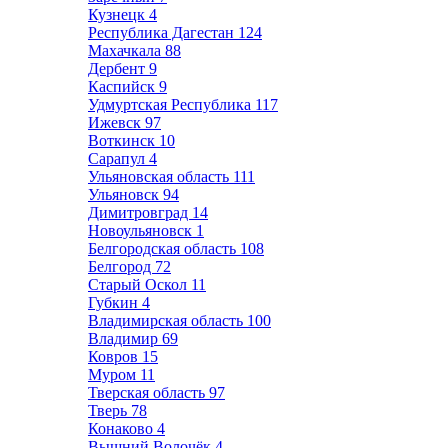
Кузнецк
4
Республика Дагестан
124
Махачкала
88
Дербент
9
Каспийск
9
Удмуртская Республика
117
Ижевск
97
Воткинск
10
Сарапул
4
Ульяновская область
111
Ульяновск
94
Димитровград
14
Новоульяновск
1
Белгородская область
108
Белгород
72
Старый Оскол
11
Губкин
4
Владимирская область
100
Владимир
69
Ковров
15
Муром
11
Тверская область
97
Тверь
78
Конаково
4
Вышний Волочёк
4