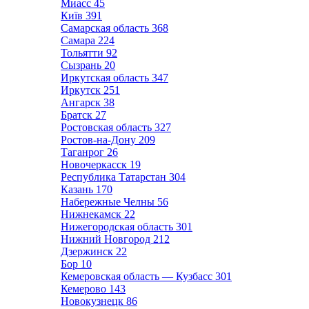
Миасс
45
Київ
391
Самарская область
368
Самара
224
Тольятти
92
Сызрань
20
Иркутская область
347
Иркутск
251
Ангарск
38
Братск
27
Ростовская область
327
Ростов-на-Дону
209
Таганрог
26
Новочеркасск
19
Республика Татарстан
304
Казань
170
Набережные Челны
56
Нижнекамск
22
Нижегородская область
301
Нижний Новгород
212
Дзержинск
22
Бор
10
Кемеровская область — Кузбасс
301
Кемерово
143
Новокузнецк
86