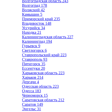
Волгоградская область
243
Волгоград
178
Волжский
42
Камышин
5
Приморский край
235
Владивосток
148
Уссурийск
34
Находка
21
Калининградская область
227
Калининград
194
Гурьевск
9
Светлогорск
6
Ставропольский край
223
Ставрополь
93
Пятигорск
35
Ессентуки
20
Харьковская область
223
Харьков
214
Дергачи
4
Одесская область
223
Одесса
183
Черноморск
15
Саратовская область
212
Саратов
149
Энгельс
31