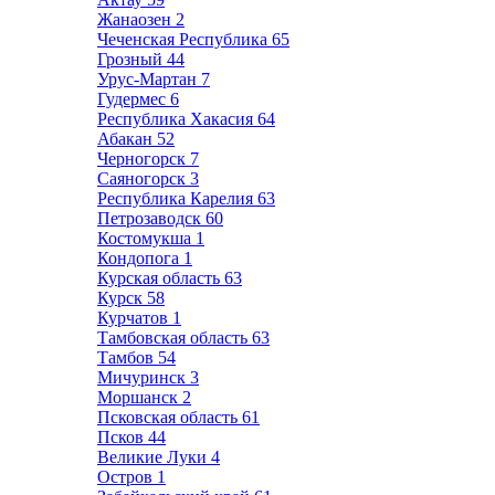
Жанаозен
2
Чеченская Республика
65
Грозный
44
Урус-Мартан
7
Гудермес
6
Республика Хакасия
64
Абакан
52
Черногорск
7
Саяногорск
3
Республика Карелия
63
Петрозаводск
60
Костомукша
1
Кондопога
1
Курская область
63
Курск
58
Курчатов
1
Тамбовская область
63
Тамбов
54
Мичуринск
3
Моршанск
2
Псковская область
61
Псков
44
Великие Луки
4
Остров
1