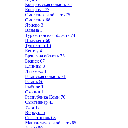
Костромская область
75
Кострома
73
Смоленская область
75
Смоленск
68
Ярцево
3
Вязьма
1
Туркестанская область
74
Шымкент
60
Туркестан
10
Кентау
4
Брянская область
73
Брянск
67
Клинцы
3
Дятьково
1
Рязанская область
71
Рязань
66
Рыбное
1
Скопин
1
Республика Коми
70
Сыктывкар
43
Ухта
17
Воркута
5
Севастополь
68
Мангистауская область
65
Актау
59