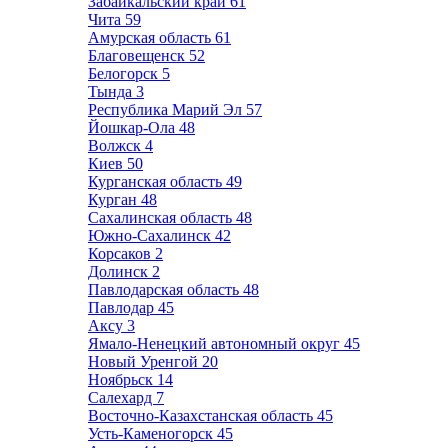
Забайкальский край
61
Чита
59
Амурская область
61
Благовещенск
52
Белогорск
5
Тында
3
Республика Марий Эл
57
Йошкар-Ола
48
Волжск
4
Киев
50
Курганская область
49
Курган
48
Сахалинская область
48
Южно-Сахалинск
42
Корсаков
2
Долинск
2
Павлодарская область
48
Павлодар
45
Аксу
3
Ямало-Ненецкий автономный округ
45
Новый Уренгой
20
Ноябрьск
14
Салехард
7
Восточно-Казахстанская область
45
Усть-Каменогорск
45