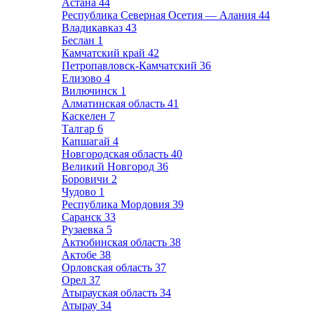
Астана
44
Республика Северная Осетия — Алания
44
Владикавказ
43
Беслан
1
Камчатский край
42
Петропавловск-Камчатский
36
Елизово
4
Вилючинск
1
Алматинская область
41
Каскелен
7
Талгар
6
Капшагай
4
Новгородская область
40
Великий Новгород
36
Боровичи
2
Чудово
1
Республика Мордовия
39
Саранск
33
Рузаевка
5
Актюбинская область
38
Актобе
38
Орловская область
37
Орел
37
Атырауская область
34
Атырау
34