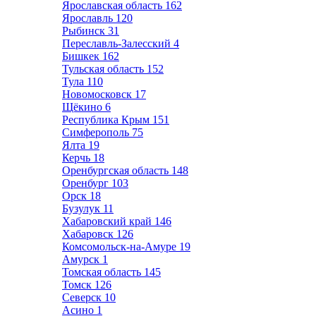
Ярославская область
162
Ярославль
120
Рыбинск
31
Переславль-Залесский
4
Бишкек
162
Тульская область
152
Тула
110
Новомосковск
17
Щёкино
6
Республика Крым
151
Симферополь
75
Ялта
19
Керчь
18
Оренбургская область
148
Оренбург
103
Орск
18
Бузулук
11
Хабаровский край
146
Хабаровск
126
Комсомольск-на-Амуре
19
Амурск
1
Томская область
145
Томск
126
Северск
10
Асино
1