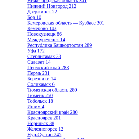
Нижегородская область
301
Нижний Новгород
212
Дзержинск
22
Бор
10
Кемеровская область — Кузбасс
301
Кемерово
143
Новокузнецк
86
Междуреченск
14
Республика Башкортостан
289
Уфа
172
Стерлитамак
33
Салават
14
Пермский край
283
Пермь
231
Березники
14
Соликамск
6
Тюменская область
280
Тюмень
250
Тобольск
18
Ишим
4
Красноярский край
280
Красноярск
201
Норильск
38
Железногорск
12
Нур-Султан
245