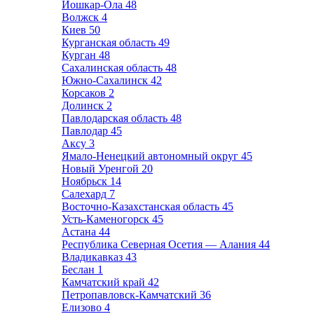
Йошкар-Ола
48
Волжск
4
Киев
50
Курганская область
49
Курган
48
Сахалинская область
48
Южно-Сахалинск
42
Корсаков
2
Долинск
2
Павлодарская область
48
Павлодар
45
Аксу
3
Ямало-Ненецкий автономный округ
45
Новый Уренгой
20
Ноябрьск
14
Салехард
7
Восточно-Казахстанская область
45
Усть-Каменогорск
45
Астана
44
Республика Северная Осетия — Алания
44
Владикавказ
43
Беслан
1
Камчатский край
42
Петропавловск-Камчатский
36
Елизово
4