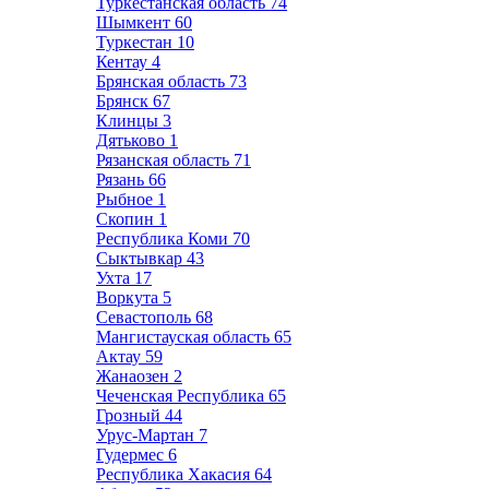
Туркестанская область
74
Шымкент
60
Туркестан
10
Кентау
4
Брянская область
73
Брянск
67
Клинцы
3
Дятьково
1
Рязанская область
71
Рязань
66
Рыбное
1
Скопин
1
Республика Коми
70
Сыктывкар
43
Ухта
17
Воркута
5
Севастополь
68
Мангистауская область
65
Актау
59
Жанаозен
2
Чеченская Республика
65
Грозный
44
Урус-Мартан
7
Гудермес
6
Республика Хакасия
64