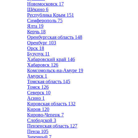
Новомосковск
17
Щёкино
6
Республика Крым
151
Симферополь
75
Ялта
19
Керчь
18
Оренбургская область
148
Оренбург
103
Орск
18
Бузулук
11
Хабаровский край
146
Хабаровск
126
Комсомольск-на-Амуре
19
Амурск
1
Томская область
145
Томск
126
Северск
10
Асино
1
Кировская область
132
Киров
120
Кирово-Чепецк
7
Слободской
3
Пензенская область
127
Пенза
105
Заречный
7