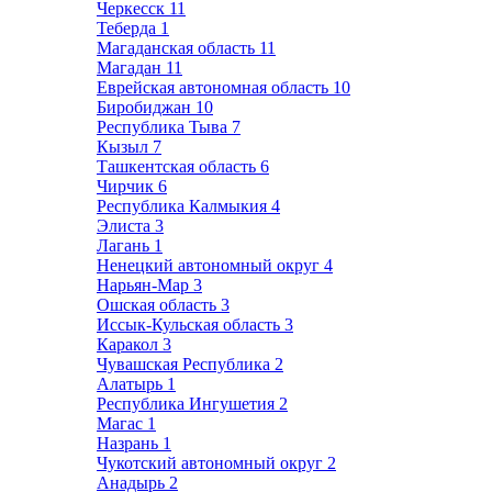
Черкесск
11
Теберда
1
Магаданская область
11
Магадан
11
Еврейская автономная область
10
Биробиджан
10
Республика Тыва
7
Кызыл
7
Ташкентская область
6
Чирчик
6
Республика Калмыкия
4
Элиста
3
Лагань
1
Ненецкий автономный округ
4
Нарьян-Мар
3
Ошская область
3
Иссык-Кульская область
3
Каракол
3
Чувашская Республика
2
Алатырь
1
Республика Ингушетия
2
Магас
1
Назрань
1
Чукотский автономный округ
2
Анадырь
2