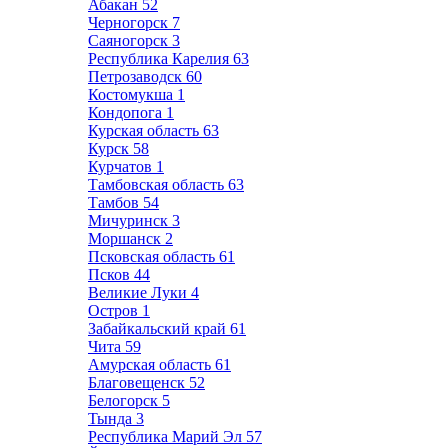
Абакан
52
Черногорск
7
Саяногорск
3
Республика Карелия
63
Петрозаводск
60
Костомукша
1
Кондопога
1
Курская область
63
Курск
58
Курчатов
1
Тамбовская область
63
Тамбов
54
Мичуринск
3
Моршанск
2
Псковская область
61
Псков
44
Великие Луки
4
Остров
1
Забайкальский край
61
Чита
59
Амурская область
61
Благовещенск
52
Белогорск
5
Тында
3
Республика Марий Эл
57