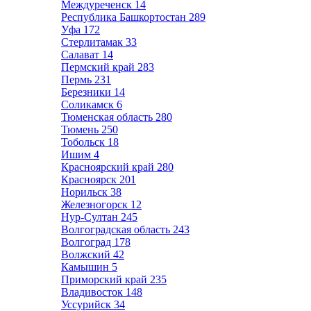
Междуреченск
14
Республика Башкортостан
289
Уфа
172
Стерлитамак
33
Салават
14
Пермский край
283
Пермь
231
Березники
14
Соликамск
6
Тюменская область
280
Тюмень
250
Тобольск
18
Ишим
4
Красноярский край
280
Красноярск
201
Норильск
38
Железногорск
12
Нур-Султан
245
Волгоградская область
243
Волгоград
178
Волжский
42
Камышин
5
Приморский край
235
Владивосток
148
Уссурийск
34