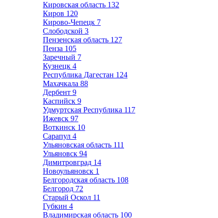
Кировская область
132
Киров
120
Кирово-Чепецк
7
Слободской
3
Пензенская область
127
Пенза
105
Заречный
7
Кузнецк
4
Республика Дагестан
124
Махачкала
88
Дербент
9
Каспийск
9
Удмуртская Республика
117
Ижевск
97
Воткинск
10
Сарапул
4
Ульяновская область
111
Ульяновск
94
Димитровград
14
Новоульяновск
1
Белгородская область
108
Белгород
72
Старый Оскол
11
Губкин
4
Владимирская область
100