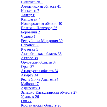
Вилючинск
1
Алматинская область
41
Каскелен
7
Талгар
6
Капшагай
4
Новгородская область
40
Великий Новгород
36
Боровичи
2
Чудово
1
Республика Мордовия
39
Саранск
33
Рузаевка
5
Актюбинская область
38
Актобе
38
Орловская область
37
Орел
37
Атырауская область
34
Атырау
34
Республика Адыгея
34
Майкоп
17
Адыгейск
1
Западно-Казахстанская область
27
Уральск
26
Ош
27
Костанайская область
26