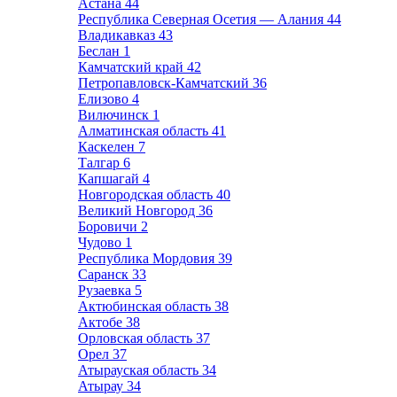
Астана
44
Республика Северная Осетия — Алания
44
Владикавказ
43
Беслан
1
Камчатский край
42
Петропавловск-Камчатский
36
Елизово
4
Вилючинск
1
Алматинская область
41
Каскелен
7
Талгар
6
Капшагай
4
Новгородская область
40
Великий Новгород
36
Боровичи
2
Чудово
1
Республика Мордовия
39
Саранск
33
Рузаевка
5
Актюбинская область
38
Актобе
38
Орловская область
37
Орел
37
Атырауская область
34
Атырау
34