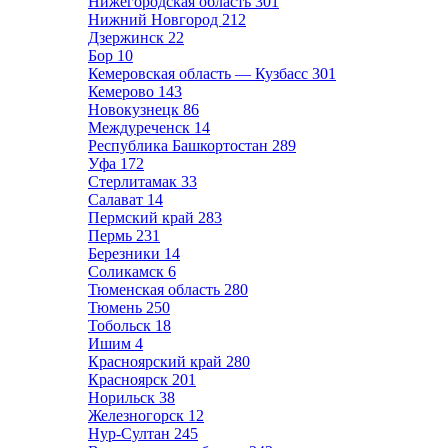
Нижегородская область
301
Нижний Новгород
212
Дзержинск
22
Бор
10
Кемеровская область — Кузбасс
301
Кемерово
143
Новокузнецк
86
Междуреченск
14
Республика Башкортостан
289
Уфа
172
Стерлитамак
33
Салават
14
Пермский край
283
Пермь
231
Березники
14
Соликамск
6
Тюменская область
280
Тюмень
250
Тобольск
18
Ишим
4
Красноярский край
280
Красноярск
201
Норильск
38
Железногорск
12
Нур-Султан
245