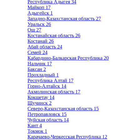
Республика Адыгея
34
Майкоп
17
Адыгейск
1
Западно-Казахстанская область
27
Уральск
26
Ош
27
Костанайская область
26
Костанай
26
Абай область
24
Семей
24
Кабардино-Балкарская Республика
20
Нальчик
17
Баксан
2
Прохладный
1
Республика Алтай
17
Горно-Алтайск
14
Акмолинская область
17
Кокшетау
14
Щучинск
2
Северо-Казахстанская область
15
Петропавловск
15
Чуйская область
14
Кант
4
Токмок
1
Карачаево-Черкесская Республика
12