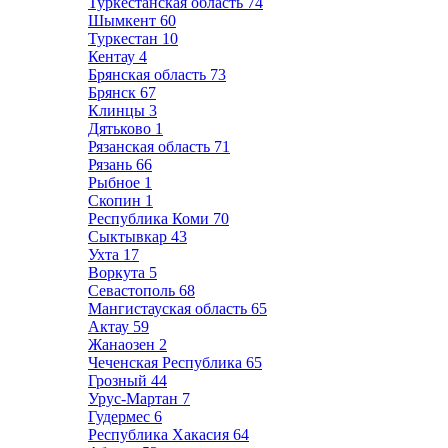
Туркестанская область
74
Шымкент
60
Туркестан
10
Кентау
4
Брянская область
73
Брянск
67
Клинцы
3
Дятьково
1
Рязанская область
71
Рязань
66
Рыбное
1
Скопин
1
Республика Коми
70
Сыктывкар
43
Ухта
17
Воркута
5
Севастополь
68
Мангистауская область
65
Актау
59
Жанаозен
2
Чеченская Республика
65
Грозный
44
Урус-Мартан
7
Гудермес
6
Республика Хакасия
64