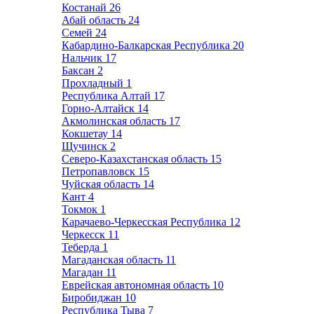
Костанай
26
Абай область
24
Семей
24
Кабардино-Балкарская Республика
20
Нальчик
17
Баксан
2
Прохладный
1
Республика Алтай
17
Горно-Алтайск
14
Акмолинская область
17
Кокшетау
14
Щучинск
2
Северо-Казахстанская область
15
Петропавловск
15
Чуйская область
14
Кант
4
Токмок
1
Карачаево-Черкесская Республика
12
Черкесск
11
Теберда
1
Магаданская область
11
Магадан
11
Еврейская автономная область
10
Биробиджан
10
Республика Тыва
7