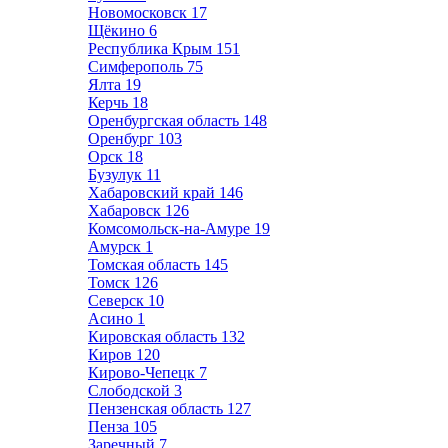
Новомосковск
17
Щёкино
6
Республика Крым
151
Симферополь
75
Ялта
19
Керчь
18
Оренбургская область
148
Оренбург
103
Орск
18
Бузулук
11
Хабаровский край
146
Хабаровск
126
Комсомольск-на-Амуре
19
Амурск
1
Томская область
145
Томск
126
Северск
10
Асино
1
Кировская область
132
Киров
120
Кирово-Чепецк
7
Слободской
3
Пензенская область
127
Пенза
105
Заречный
7