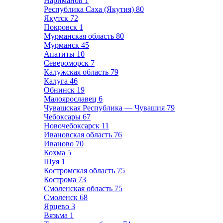
Нариманов
1
Республика Саха (Якутия)
80
Якутск
72
Покровск
1
Мурманская область
80
Мурманск
45
Апатиты
10
Североморск
7
Калужская область
79
Калуга
46
Обнинск
19
Малоярославец
6
Чувашская Республика — Чувашия
79
Чебоксары
67
Новочебоксарск
11
Ивановская область
76
Иваново
70
Кохма
5
Шуя
1
Костромская область
75
Кострома
73
Смоленская область
75
Смоленск
68
Ярцево
3
Вязьма
1