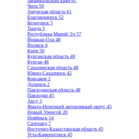
Забайкальский край
61
Чита
59
Амурская область
61
Благовещенск
52
Белогорск
5
Тында
3
Республика Марий Эл
57
Йошкар-Ола
48
Волжск
4
Киев
50
Курганская область
49
Курган
48
Сахалинская область
48
Южно-Сахалинск
42
Корсаков
2
Долинск
2
Павлодарская область
48
Павлодар
45
Аксу
3
Ямало-Ненецкий автономный округ
45
Новый Уренгой
20
Ноябрьск
14
Салехард
7
Восточно-Казахстанская область
45
Усть-Каменогорск
45