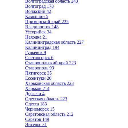
Волгоградская область
243
Волгоград
178
Волжский
42
Камышин
5
Приморский край
235
Владивосток
148
Уссурийск
34
Находка
21
Калининградская область
227
Калининград
194
Гурьевск
9
Светлогорск
6
Ставропольский край
223
Ставрополь
93
Пятигорск
35
Ессентуки
20
Харьковская область
223
Харьков
214
Дергачи
4
Одесская область
223
Одесса
183
Черноморск
15
Саратовская область
212
Саратов
149
Энгельс
31