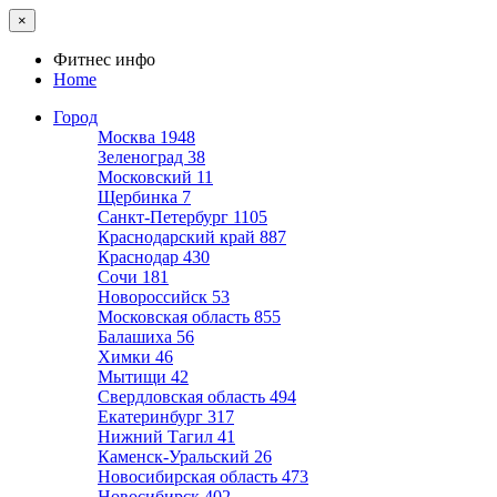
×
Фитнес инфо
Home
Город
Москва
1948
Зеленоград
38
Московский
11
Щербинка
7
Санкт-Петербург
1105
Краснодарский край
887
Краснодар
430
Сочи
181
Новороссийск
53
Московская область
855
Балашиха
56
Химки
46
Мытищи
42
Свердловская область
494
Екатеринбург
317
Нижний Тагил
41
Каменск-Уральский
26
Новосибирская область
473
Новосибирск
402