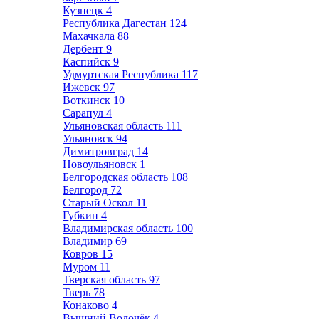
Кузнецк
4
Республика Дагестан
124
Махачкала
88
Дербент
9
Каспийск
9
Удмуртская Республика
117
Ижевск
97
Воткинск
10
Сарапул
4
Ульяновская область
111
Ульяновск
94
Димитровград
14
Новоульяновск
1
Белгородская область
108
Белгород
72
Старый Оскол
11
Губкин
4
Владимирская область
100
Владимир
69
Ковров
15
Муром
11
Тверская область
97
Тверь
78
Конаково
4
Вышний Волочёк
4