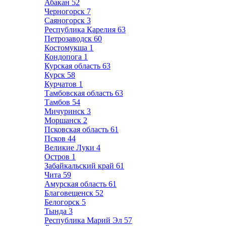
Абакан
52
Черногорск
7
Саяногорск
3
Республика Карелия
63
Петрозаводск
60
Костомукша
1
Кондопога
1
Курская область
63
Курск
58
Курчатов
1
Тамбовская область
63
Тамбов
54
Мичуринск
3
Моршанск
2
Псковская область
61
Псков
44
Великие Луки
4
Остров
1
Забайкальский край
61
Чита
59
Амурская область
61
Благовещенск
52
Белогорск
5
Тында
3
Республика Марий Эл
57