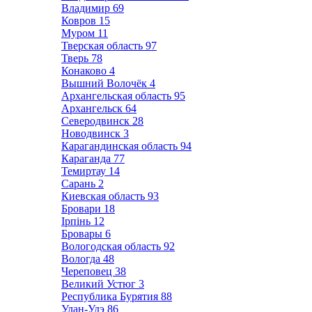
Владимир
69
Ковров
15
Муром
11
Тверская область
97
Тверь
78
Конаково
4
Вышний Волочёк
4
Архангельская область
95
Архангельск
64
Северодвинск
28
Новодвинск
3
Карагандинская область
94
Караганда
77
Темиртау
14
Сарань
2
Киевская область
93
Бровари
18
Ірпінь
12
Бровары
6
Вологодская область
92
Вологда
48
Череповец
38
Великий Устюг
3
Республика Бурятия
88
Улан-Удэ
86