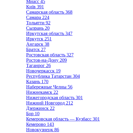
Миасс
45
Київ
391
Самарская область
368
Самара
224
Тольятти
92
Сызрань
20
Иркутская область
347
Иркутск
251
Ангарск
38
Братск
27
Ростовская область
327
Ростов-на-Дону
209
Таганрог
26
Новочеркасск
19
Республика Татарстан
304
Казань
170
Набережные Челны
56
Нижнекамск
22
Нижегородская область
301
Нижний Новгород
212
Дзержинск
22
Бор
10
Кемеровская область — Кузбасс
301
Кемерово
143
Новокузнецк
86