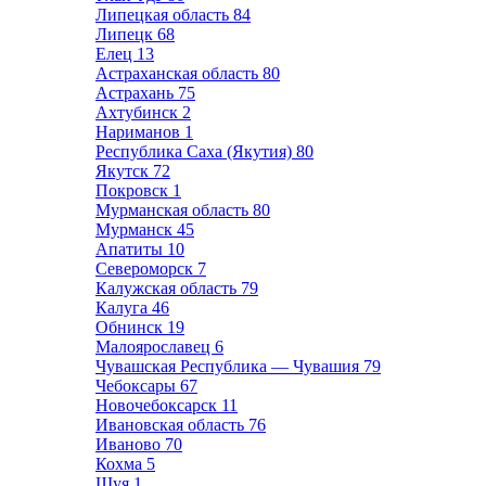
Липецкая область
84
Липецк
68
Елец
13
Астраханская область
80
Астрахань
75
Ахтубинск
2
Нариманов
1
Республика Саха (Якутия)
80
Якутск
72
Покровск
1
Мурманская область
80
Мурманск
45
Апатиты
10
Североморск
7
Калужская область
79
Калуга
46
Обнинск
19
Малоярославец
6
Чувашская Республика — Чувашия
79
Чебоксары
67
Новочебоксарск
11
Ивановская область
76
Иваново
70
Кохма
5
Шуя
1