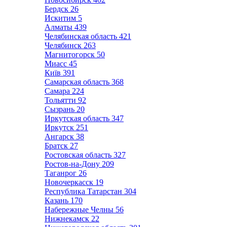
Бердск
26
Искитим
5
Алматы
439
Челябинская область
421
Челябинск
263
Магнитогорск
50
Миасс
45
Київ
391
Самарская область
368
Самара
224
Тольятти
92
Сызрань
20
Иркутская область
347
Иркутск
251
Ангарск
38
Братск
27
Ростовская область
327
Ростов-на-Дону
209
Таганрог
26
Новочеркасск
19
Республика Татарстан
304
Казань
170
Набережные Челны
56
Нижнекамск
22