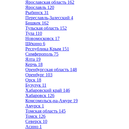
Ярославская область
162
Ярославль
120
Рыбинск
31
Переславль-Залесский
4
Бишкек
162
Тульская область
152
Тула
110
Новомосковск
17
Щёкино
6
Республика Крым
151
Симферополь
75
Ялта
19
Керчь
18
Оренбургская область
148
Оренбург
103
Орск
18
Бузулук
11
Хабаровский край
146
Хабаровск
126
Комсомольск-на-Амуре
19
Амурск
1
Томская область
145
Томск
126
Северск
10
Асино
1