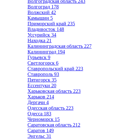
Волгоградская область
243
Волгоград
178
Волжский
42
Камышин
5
Приморский край
235
Владивосток
148
Уссурийск
34
Находка
21
Калининградская область
227
Калининград
194
Гурьевск
9
Светлогорск
6
Ставропольский край
223
Ставрополь
93
Пятигорск
35
Ессентуки
20
Харьковская область
223
Харьков
214
Дергачи
4
Одесская область
223
Одесса
183
Черноморск
15
Саратовская область
212
Саратов
149
Энгельс
31