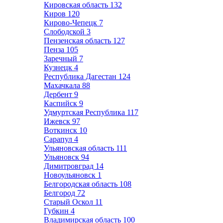
Кировская область
132
Киров
120
Кирово-Чепецк
7
Слободской
3
Пензенская область
127
Пенза
105
Заречный
7
Кузнецк
4
Республика Дагестан
124
Махачкала
88
Дербент
9
Каспийск
9
Удмуртская Республика
117
Ижевск
97
Воткинск
10
Сарапул
4
Ульяновская область
111
Ульяновск
94
Димитровград
14
Новоульяновск
1
Белгородская область
108
Белгород
72
Старый Оскол
11
Губкин
4
Владимирская область
100