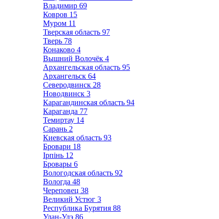
Владимир
69
Ковров
15
Муром
11
Тверская область
97
Тверь
78
Конаково
4
Вышний Волочёк
4
Архангельская область
95
Архангельск
64
Северодвинск
28
Новодвинск
3
Карагандинская область
94
Караганда
77
Темиртау
14
Сарань
2
Киевская область
93
Бровари
18
Ірпінь
12
Бровары
6
Вологодская область
92
Вологда
48
Череповец
38
Великий Устюг
3
Республика Бурятия
88
Улан-Удэ
86