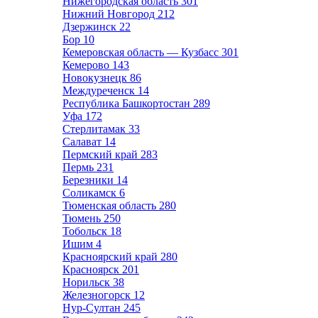
Нижегородская область
301
Нижний Новгород
212
Дзержинск
22
Бор
10
Кемеровская область — Кузбасс
301
Кемерово
143
Новокузнецк
86
Междуреченск
14
Республика Башкортостан
289
Уфа
172
Стерлитамак
33
Салават
14
Пермский край
283
Пермь
231
Березники
14
Соликамск
6
Тюменская область
280
Тюмень
250
Тобольск
18
Ишим
4
Красноярский край
280
Красноярск
201
Норильск
38
Железногорск
12
Нур-Султан
245