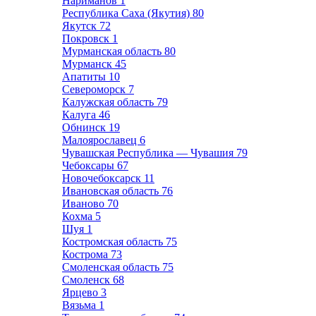
Нариманов
1
Республика Саха (Якутия)
80
Якутск
72
Покровск
1
Мурманская область
80
Мурманск
45
Апатиты
10
Североморск
7
Калужская область
79
Калуга
46
Обнинск
19
Малоярославец
6
Чувашская Республика — Чувашия
79
Чебоксары
67
Новочебоксарск
11
Ивановская область
76
Иваново
70
Кохма
5
Шуя
1
Костромская область
75
Кострома
73
Смоленская область
75
Смоленск
68
Ярцево
3
Вязьма
1