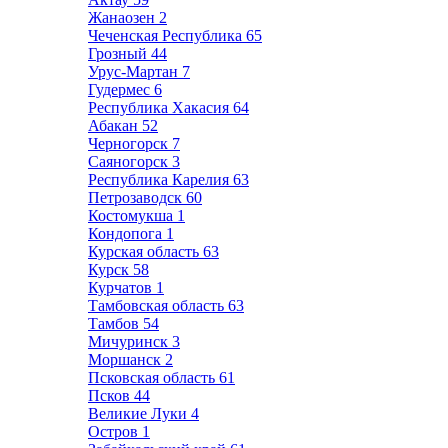
Жанаозен
2
Чеченская Республика
65
Грозный
44
Урус-Мартан
7
Гудермес
6
Республика Хакасия
64
Абакан
52
Черногорск
7
Саяногорск
3
Республика Карелия
63
Петрозаводск
60
Костомукша
1
Кондопога
1
Курская область
63
Курск
58
Курчатов
1
Тамбовская область
63
Тамбов
54
Мичуринск
3
Моршанск
2
Псковская область
61
Псков
44
Великие Луки
4
Остров
1