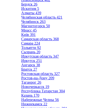
Бердск
26
Искитим
5
Алматы
439
Челябинская область
421
Челябинск
263
Магнитогорск
50
Миасс
45
Київ
391
Самарская область
368
Самара
224
Тольятти
92
Сызрань
20
Иркутская область
347
Иркутск
251
Ангарск
38
Братск
27
Ростовская область
327
Ростов-на-Дону
209
Таганрог
26
Новочеркасск
19
Республика Татарстан
304
Казань
170
Набережные Челны
56
Нижнекамск
22