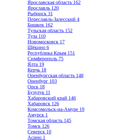
Ярославская область
162
Ярославль
120
Рыбинск
31
Переславль-Залесский
4
Бишкек
162
Тульская область
152
Тула
110
Новомосковск
17
Щёкино
6
Республика Крым
151
Симферополь
75
Ялта
19
Керчь
18
Оренбургская область
148
Оренбург
103
Орск
18
Бузулук
11
Хабаровский край
146
Хабаровск
126
Комсомольск-на-Амуре
19
Амурск
1
Томская область
145
Томск
126
Северск
10
Асино
1