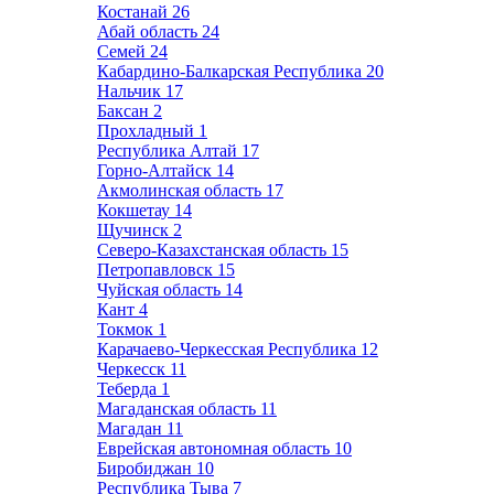
Костанай
26
Абай область
24
Семей
24
Кабардино-Балкарская Республика
20
Нальчик
17
Баксан
2
Прохладный
1
Республика Алтай
17
Горно-Алтайск
14
Акмолинская область
17
Кокшетау
14
Щучинск
2
Северо-Казахстанская область
15
Петропавловск
15
Чуйская область
14
Кант
4
Токмок
1
Карачаево-Черкесская Республика
12
Черкесск
11
Теберда
1
Магаданская область
11
Магадан
11
Еврейская автономная область
10
Биробиджан
10
Республика Тыва
7