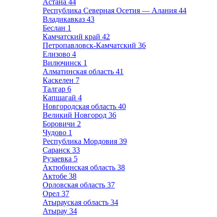
Астана
44
Республика Северная Осетия — Алания
44
Владикавказ
43
Беслан
1
Камчатский край
42
Петропавловск-Камчатский
36
Елизово
4
Вилючинск
1
Алматинская область
41
Каскелен
7
Талгар
6
Капшагай
4
Новгородская область
40
Великий Новгород
36
Боровичи
2
Чудово
1
Республика Мордовия
39
Саранск
33
Рузаевка
5
Актюбинская область
38
Актобе
38
Орловская область
37
Орел
37
Атырауская область
34
Атырау
34