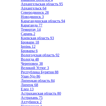
Архангельская область
95
Архангельск
64
Северодвинск
28
Новодвинск
3
Карагандинская область
94
Караганда
77
Темиртау
14
Сарань
2
Киевская область
93
Бровари
18
Ірпінь
12
Бровары
6
Вологодская область
92
Вологда
48
Череповец
38
Великий Устюг
3
Республика Бурятия
88
Улан-Удэ
86
Липецкая область
84
Липецк
68
Елец
13
Астраханская область
80
Астрахань
75
Ахтубинск
2