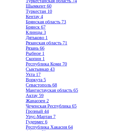
Туркестанская область
74
Шымкент
60
Туркестан
10
Кентау
4
Брянская область
73
Брянск
67
Клинцы
3
Дятьково
1
Рязанская область
71
Рязань
66
Рыбное
1
Скопин
1
Республика Коми
70
Сыктывкар
43
Ухта
17
Воркута
5
Севастополь
68
Мангистауская область
65
Актау
59
Жанаозен
2
Чеченская Республика
65
Грозный
44
Урус-Мартан
7
Гудермес
6
Республика Хакасия
64