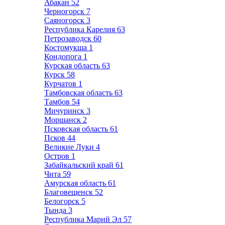
Абакан
52
Черногорск
7
Саяногорск
3
Республика Карелия
63
Петрозаводск
60
Костомукша
1
Кондопога
1
Курская область
63
Курск
58
Курчатов
1
Тамбовская область
63
Тамбов
54
Мичуринск
3
Моршанск
2
Псковская область
61
Псков
44
Великие Луки
4
Остров
1
Забайкальский край
61
Чита
59
Амурская область
61
Благовещенск
52
Белогорск
5
Тында
3
Республика Марий Эл
57