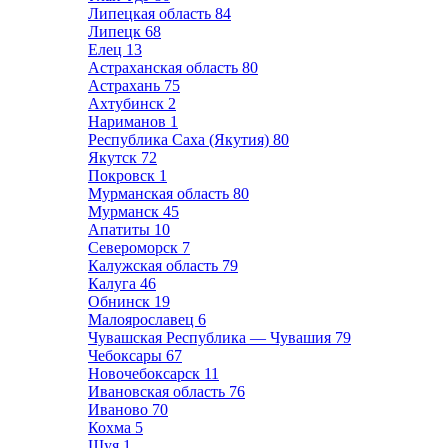
Липецкая область
84
Липецк
68
Елец
13
Астраханская область
80
Астрахань
75
Ахтубинск
2
Нариманов
1
Республика Саха (Якутия)
80
Якутск
72
Покровск
1
Мурманская область
80
Мурманск
45
Апатиты
10
Североморск
7
Калужская область
79
Калуга
46
Обнинск
19
Малоярославец
6
Чувашская Республика — Чувашия
79
Чебоксары
67
Новочебоксарск
11
Ивановская область
76
Иваново
70
Кохма
5
Шуя
1