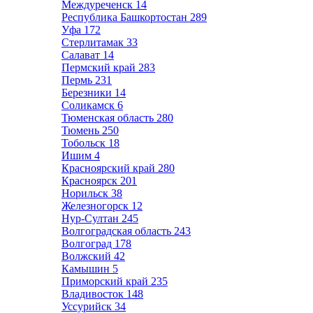
Междуреченск
14
Республика Башкортостан
289
Уфа
172
Стерлитамак
33
Салават
14
Пермский край
283
Пермь
231
Березники
14
Соликамск
6
Тюменская область
280
Тюмень
250
Тобольск
18
Ишим
4
Красноярский край
280
Красноярск
201
Норильск
38
Железногорск
12
Нур-Султан
245
Волгоградская область
243
Волгоград
178
Волжский
42
Камышин
5
Приморский край
235
Владивосток
148
Уссурийск
34