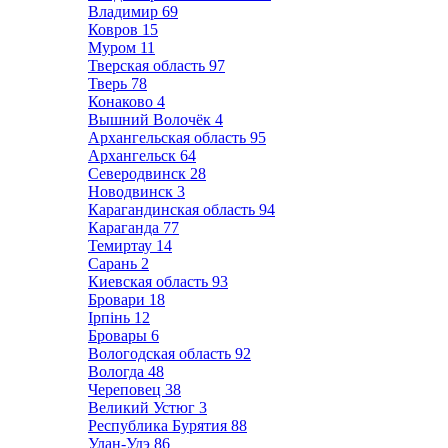
Владимир
69
Ковров
15
Муром
11
Тверская область
97
Тверь
78
Конаково
4
Вышний Волочёк
4
Архангельская область
95
Архангельск
64
Северодвинск
28
Новодвинск
3
Карагандинская область
94
Караганда
77
Темиртау
14
Сарань
2
Киевская область
93
Бровари
18
Ірпінь
12
Бровары
6
Вологодская область
92
Вологда
48
Череповец
38
Великий Устюг
3
Республика Бурятия
88
Улан-Удэ
86