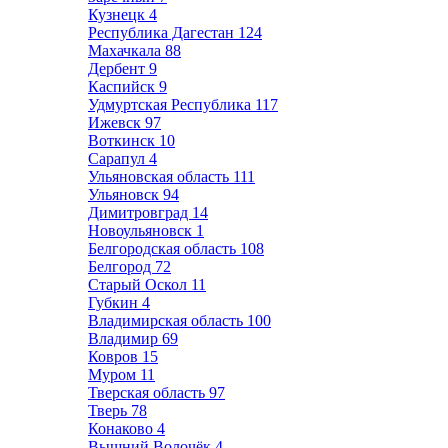
Кузнецк
4
Республика Дагестан
124
Махачкала
88
Дербент
9
Каспийск
9
Удмуртская Республика
117
Ижевск
97
Воткинск
10
Сарапул
4
Ульяновская область
111
Ульяновск
94
Димитровград
14
Новоульяновск
1
Белгородская область
108
Белгород
72
Старый Оскол
11
Губкин
4
Владимирская область
100
Владимир
69
Ковров
15
Муром
11
Тверская область
97
Тверь
78
Конаково
4
Вышний Волочёк
4