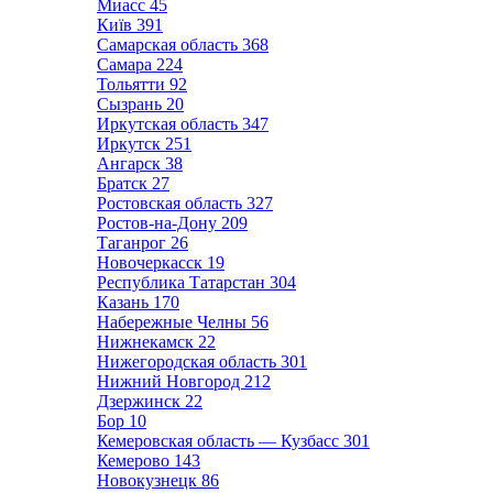
Миасс
45
Київ
391
Самарская область
368
Самара
224
Тольятти
92
Сызрань
20
Иркутская область
347
Иркутск
251
Ангарск
38
Братск
27
Ростовская область
327
Ростов-на-Дону
209
Таганрог
26
Новочеркасск
19
Республика Татарстан
304
Казань
170
Набережные Челны
56
Нижнекамск
22
Нижегородская область
301
Нижний Новгород
212
Дзержинск
22
Бор
10
Кемеровская область — Кузбасс
301
Кемерово
143
Новокузнецк
86