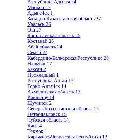
Республика Адыгея
34
Майкоп
17
Адыгейск
1
Западно-Казахстанская область
27
Уральск
26
Ош
27
Костанайская область
26
Костанай
26
Абай область
24
Семей
24
Кабардино-Балкарская Республика
20
Нальчик
17
Баксан
2
Прохладный
1
Республика Алтай
17
Горно-Алтайск
14
Акмолинская область
17
Кокшетау
14
Щучинск
2
Северо-Казахстанская область
15
Петропавловск
15
Чуйская область
14
Кант
4
Токмок
1
Карачаево-Черкесская Республика
12