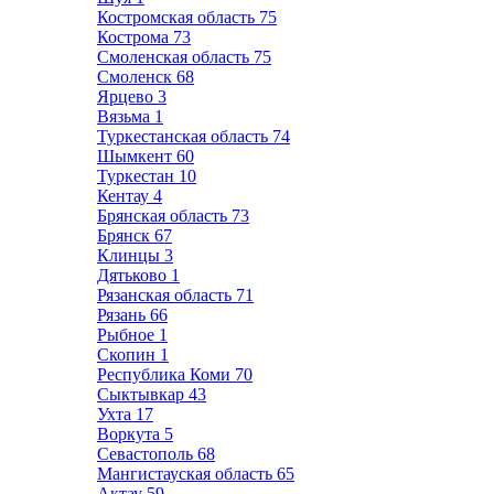
Костромская область
75
Кострома
73
Смоленская область
75
Смоленск
68
Ярцево
3
Вязьма
1
Туркестанская область
74
Шымкент
60
Туркестан
10
Кентау
4
Брянская область
73
Брянск
67
Клинцы
3
Дятьково
1
Рязанская область
71
Рязань
66
Рыбное
1
Скопин
1
Республика Коми
70
Сыктывкар
43
Ухта
17
Воркута
5
Севастополь
68
Мангистауская область
65
Актау
59