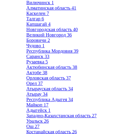
Вилючинск
1
Алматинская область
41
Каскелен
7
Талгар
6
Капшагай
4
Новгородская область
40
Великий Новгород
36
Боровичи
2
Чудово
1
Республика Мордовия
39
Саранск
33
Рузаевка
5
Актюбинская область
38
Актобе
38
Орловская область
37
Орел
37
Атырауская область
34
Атырау
34
Республика Адыгея
34
Майкоп
17
Адыгейск
1
Западно-Казахстанская область
27
Уральск
26
Ош
27
Костанайская область
26