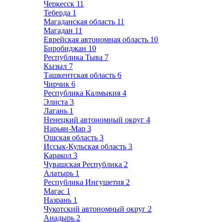
Черкесск
11
Теберда
1
Магаданская область
11
Магадан
11
Еврейская автономная область
10
Биробиджан
10
Республика Тыва
7
Кызыл
7
Ташкентская область
6
Чирчик
6
Республика Калмыкия
4
Элиста
3
Лагань
1
Ненецкий автономный округ
4
Нарьян-Мар
3
Ошская область
3
Иссык-Кульская область
3
Каракол
3
Чувашская Республика
2
Алатырь
1
Республика Ингушетия
2
Магас
1
Назрань
1
Чукотский автономный округ
2
Анадырь
2