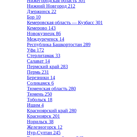
Нижегородская область
301
Нижний Новгород
212
Дзержинск
22
Бор
10
Кемеровская область — Кузбасс
301
Кемерово
143
Новокузнецк
86
Междуреченск
14
Республика Башкортостан
289
Уфа
172
Стерлитамак
33
Салават
14
Пермский край
283
Пермь
231
Березники
14
Соликамск
6
Тюменская область
280
Тюмень
250
Тобольск
18
Ишим
4
Красноярский край
280
Красноярск
201
Норильск
38
Железногорск
12
Нур-Султан
245