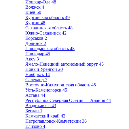
Йошкар-Ола
48
Волжск
4
Киев
50
Курганская область
49
Курган
48
Сахалинская область
48
Южно-Сахалинск
42
Корсаков
2
Долинск
2
Павлодарская область
48
Павлодар
45
Аксу
3
Ямало-Ненецкий автономный округ
45
Новый Уренгой
20
Ноябрьск
14
Салехард
7
Восточно-Казахстанская область
45
Усть-Каменогорск
45
Астана
44
Республика Северная Осетия — Алания
44
Владикавказ
43
Беслан
1
Камчатский край
42
Петропавловск-Камчатский
36
Елизово
4