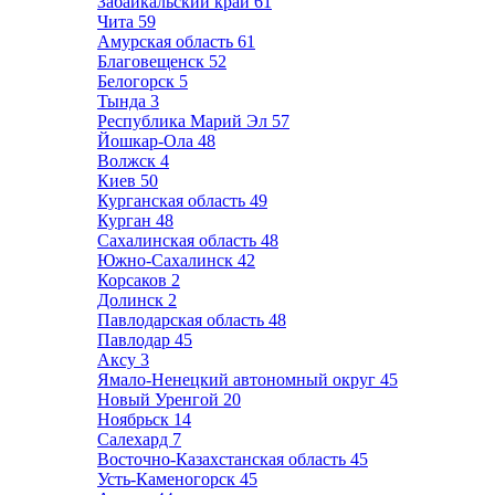
Забайкальский край
61
Чита
59
Амурская область
61
Благовещенск
52
Белогорск
5
Тында
3
Республика Марий Эл
57
Йошкар-Ола
48
Волжск
4
Киев
50
Курганская область
49
Курган
48
Сахалинская область
48
Южно-Сахалинск
42
Корсаков
2
Долинск
2
Павлодарская область
48
Павлодар
45
Аксу
3
Ямало-Ненецкий автономный округ
45
Новый Уренгой
20
Ноябрьск
14
Салехард
7
Восточно-Казахстанская область
45
Усть-Каменогорск
45