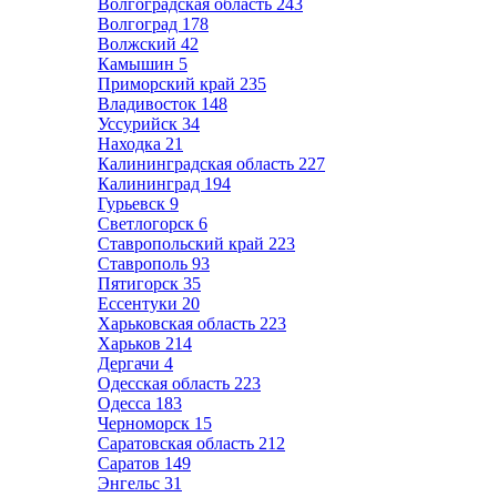
Волгоградская область
243
Волгоград
178
Волжский
42
Камышин
5
Приморский край
235
Владивосток
148
Уссурийск
34
Находка
21
Калининградская область
227
Калининград
194
Гурьевск
9
Светлогорск
6
Ставропольский край
223
Ставрополь
93
Пятигорск
35
Ессентуки
20
Харьковская область
223
Харьков
214
Дергачи
4
Одесская область
223
Одесса
183
Черноморск
15
Саратовская область
212
Саратов
149
Энгельс
31