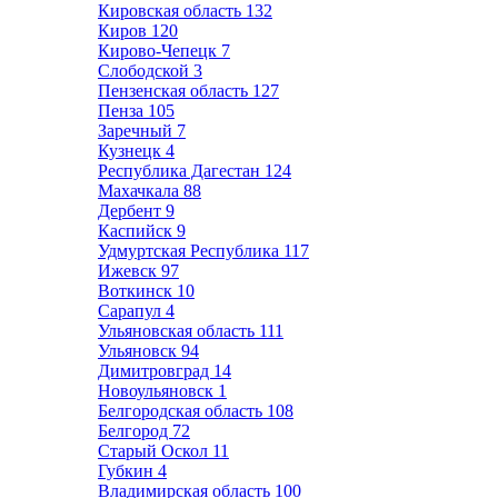
Кировская область
132
Киров
120
Кирово-Чепецк
7
Слободской
3
Пензенская область
127
Пенза
105
Заречный
7
Кузнецк
4
Республика Дагестан
124
Махачкала
88
Дербент
9
Каспийск
9
Удмуртская Республика
117
Ижевск
97
Воткинск
10
Сарапул
4
Ульяновская область
111
Ульяновск
94
Димитровград
14
Новоульяновск
1
Белгородская область
108
Белгород
72
Старый Оскол
11
Губкин
4
Владимирская область
100