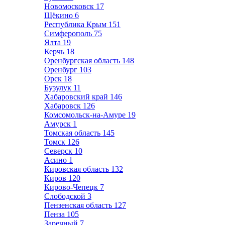
Новомосковск
17
Щёкино
6
Республика Крым
151
Симферополь
75
Ялта
19
Керчь
18
Оренбургская область
148
Оренбург
103
Орск
18
Бузулук
11
Хабаровский край
146
Хабаровск
126
Комсомольск-на-Амуре
19
Амурск
1
Томская область
145
Томск
126
Северск
10
Асино
1
Кировская область
132
Киров
120
Кирово-Чепецк
7
Слободской
3
Пензенская область
127
Пенза
105
Заречный
7