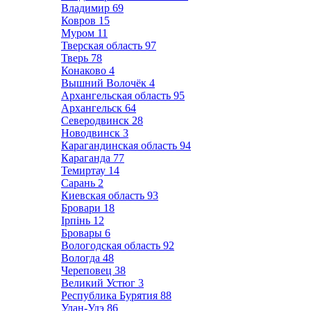
Владимир
69
Ковров
15
Муром
11
Тверская область
97
Тверь
78
Конаково
4
Вышний Волочёк
4
Архангельская область
95
Архангельск
64
Северодвинск
28
Новодвинск
3
Карагандинская область
94
Караганда
77
Темиртау
14
Сарань
2
Киевская область
93
Бровари
18
Ірпінь
12
Бровары
6
Вологодская область
92
Вологда
48
Череповец
38
Великий Устюг
3
Республика Бурятия
88
Улан-Удэ
86