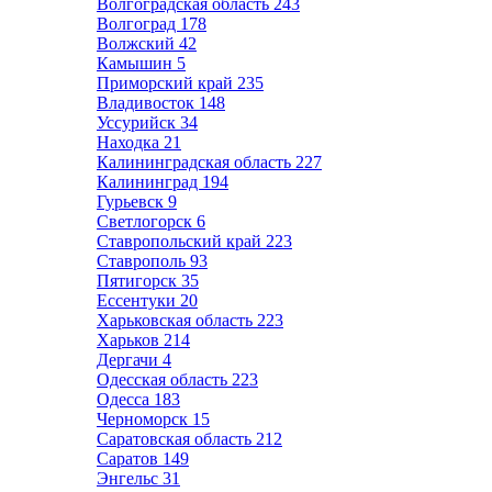
Волгоградская область
243
Волгоград
178
Волжский
42
Камышин
5
Приморский край
235
Владивосток
148
Уссурийск
34
Находка
21
Калининградская область
227
Калининград
194
Гурьевск
9
Светлогорск
6
Ставропольский край
223
Ставрополь
93
Пятигорск
35
Ессентуки
20
Харьковская область
223
Харьков
214
Дергачи
4
Одесская область
223
Одесса
183
Черноморск
15
Саратовская область
212
Саратов
149
Энгельс
31