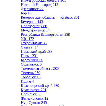
Нижегородская область
301
Нижний Новгород
212
Дзержинск
22
Бор
10
Кемеровская область — Кузбасс
301
Кемерово
143
Новокузнецк
86
Междуреченск
14
Республика Башкортостан
289
Уфа
172
Стерлитамак
33
Салават
14
Пермский край
283
Пермь
231
Березники
14
Соликамск
6
Тюменская область
280
Тюмень
250
Тобольск
18
Ишим
4
Красноярский край
280
Красноярск
201
Норильск
38
Железногорск
12
Нур-Султан
245