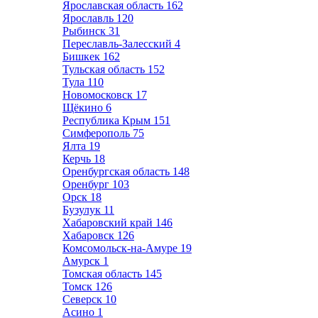
Ярославская область
162
Ярославль
120
Рыбинск
31
Переславль-Залесский
4
Бишкек
162
Тульская область
152
Тула
110
Новомосковск
17
Щёкино
6
Республика Крым
151
Симферополь
75
Ялта
19
Керчь
18
Оренбургская область
148
Оренбург
103
Орск
18
Бузулук
11
Хабаровский край
146
Хабаровск
126
Комсомольск-на-Амуре
19
Амурск
1
Томская область
145
Томск
126
Северск
10
Асино
1