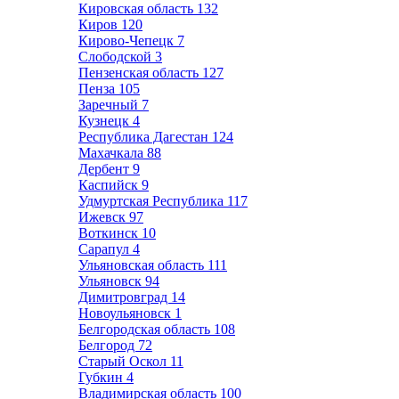
Кировская область
132
Киров
120
Кирово-Чепецк
7
Слободской
3
Пензенская область
127
Пенза
105
Заречный
7
Кузнецк
4
Республика Дагестан
124
Махачкала
88
Дербент
9
Каспийск
9
Удмуртская Республика
117
Ижевск
97
Воткинск
10
Сарапул
4
Ульяновская область
111
Ульяновск
94
Димитровград
14
Новоульяновск
1
Белгородская область
108
Белгород
72
Старый Оскол
11
Губкин
4
Владимирская область
100