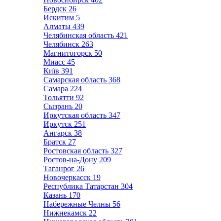
Бердск
26
Искитим
5
Алматы
439
Челябинская область
421
Челябинск
263
Магнитогорск
50
Миасс
45
Київ
391
Самарская область
368
Самара
224
Тольятти
92
Сызрань
20
Иркутская область
347
Иркутск
251
Ангарск
38
Братск
27
Ростовская область
327
Ростов-на-Дону
209
Таганрог
26
Новочеркасск
19
Республика Татарстан
304
Казань
170
Набережные Челны
56
Нижнекамск
22