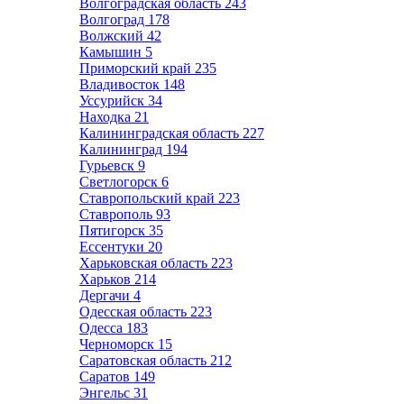
Волгоградская область
243
Волгоград
178
Волжский
42
Камышин
5
Приморский край
235
Владивосток
148
Уссурийск
34
Находка
21
Калининградская область
227
Калининград
194
Гурьевск
9
Светлогорск
6
Ставропольский край
223
Ставрополь
93
Пятигорск
35
Ессентуки
20
Харьковская область
223
Харьков
214
Дергачи
4
Одесская область
223
Одесса
183
Черноморск
15
Саратовская область
212
Саратов
149
Энгельс
31