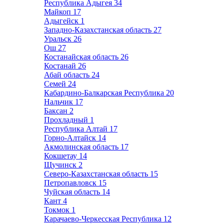
Республика Адыгея
34
Майкоп
17
Адыгейск
1
Западно-Казахстанская область
27
Уральск
26
Ош
27
Костанайская область
26
Костанай
26
Абай область
24
Семей
24
Кабардино-Балкарская Республика
20
Нальчик
17
Баксан
2
Прохладный
1
Республика Алтай
17
Горно-Алтайск
14
Акмолинская область
17
Кокшетау
14
Щучинск
2
Северо-Казахстанская область
15
Петропавловск
15
Чуйская область
14
Кант
4
Токмок
1
Карачаево-Черкесская Республика
12