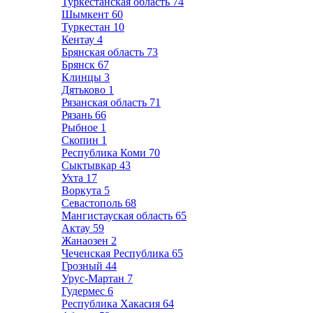
Туркестанская область
74
Шымкент
60
Туркестан
10
Кентау
4
Брянская область
73
Брянск
67
Клинцы
3
Дятьково
1
Рязанская область
71
Рязань
66
Рыбное
1
Скопин
1
Республика Коми
70
Сыктывкар
43
Ухта
17
Воркута
5
Севастополь
68
Мангистауская область
65
Актау
59
Жанаозен
2
Чеченская Республика
65
Грозный
44
Урус-Мартан
7
Гудермес
6
Республика Хакасия
64