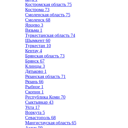
Костромская область
75
Кострома
73
Смоленская область
75
Смоленск
68
Ярцево
3
Вязьма
1
Туркестанская область
74
Шымкент
60
Туркестан
10
Кентау
4
Брянская область
73
Брянск
67
Клинцы
3
Дятьково
1
Рязанская область
71
Рязань
66
Рыбное
1
Скопин
1
Республика Коми
70
Сыктывкар
43
Ухта
17
Воркута
5
Севастополь
68
Мангистауская область
65
Актау
59