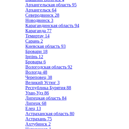
Архангельская область
95
Архангельск
64
Северодвинск
28
Новодвинск
3
Карагандинская область
94
Караганда
77
Темиртау
14
Сарань
2
Киевская область
93
Бровари
18
Ірпінь
12
Бровары
6
Вологодская область
92
Вологда
48
Череповец
38
Великий Устюг
3
Республика Бурятия
88
Улан-Удэ
86
Липецкая область
84
Липецк
68
Елец
13
Астраханская область
80
Астрахань
75
Ахтубинск
2