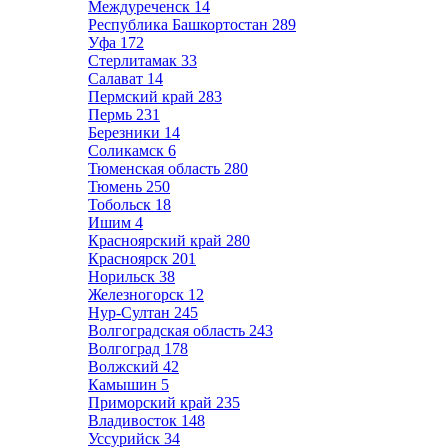
Междуреченск
14
Республика Башкортостан
289
Уфа
172
Стерлитамак
33
Салават
14
Пермский край
283
Пермь
231
Березники
14
Соликамск
6
Тюменская область
280
Тюмень
250
Тобольск
18
Ишим
4
Красноярский край
280
Красноярск
201
Норильск
38
Железногорск
12
Нур-Султан
245
Волгоградская область
243
Волгоград
178
Волжский
42
Камышин
5
Приморский край
235
Владивосток
148
Уссурийск
34