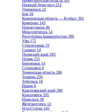
Нижегородская область
301
Нижний Новгород
212
Дзержинск
22
Бор
10
Кемеровская область — Кузбасс
301
Кемерово
143
Новокузнецк
86
Междуреченск
14
Республика Башкортостан
289
Уфа
172
Стерлитамак
33
Салават
14
Пермский край
283
Пермь
231
Березники
14
Соликамск
6
Тюменская область
280
Тюмень
250
Тобольск
18
Ишим
4
Красноярский край
280
Красноярск
201
Норильск
38
Железногорск
12
Нур-Султан
245