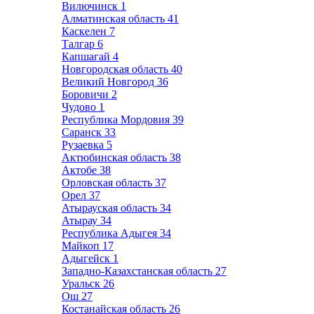
Вилючинск
1
Алматинская область
41
Каскелен
7
Талгар
6
Капшагай
4
Новгородская область
40
Великий Новгород
36
Боровичи
2
Чудово
1
Республика Мордовия
39
Саранск
33
Рузаевка
5
Актюбинская область
38
Актобе
38
Орловская область
37
Орел
37
Атырауская область
34
Атырау
34
Республика Адыгея
34
Майкоп
17
Адыгейск
1
Западно-Казахстанская область
27
Уральск
26
Ош
27
Костанайская область
26