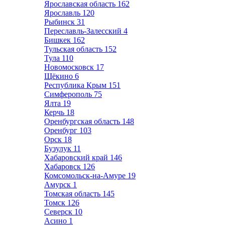
Ярославская область
162
Ярославль
120
Рыбинск
31
Переславль-Залесский
4
Бишкек
162
Тульская область
152
Тула
110
Новомосковск
17
Щёкино
6
Республика Крым
151
Симферополь
75
Ялта
19
Керчь
18
Оренбургская область
148
Оренбург
103
Орск
18
Бузулук
11
Хабаровский край
146
Хабаровск
126
Комсомольск-на-Амуре
19
Амурск
1
Томская область
145
Томск
126
Северск
10
Асино
1