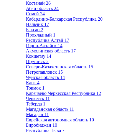
Костанай
26
Абай область
24
Семей
24
Кабардино-Балкарская Республика
20
Нальчик
17
Баксан
2
Прохладный
1
Республика Алтай
17
Горно-Алтайск
14
Акмолинская область
17
Кокшетау
14
Щучинск
2
Северо-Казахстанская область
15
Петропавловск
15
Чуйская область
14
Кант
4
Токмок
1
Карачаево-Черкесская Республика
12
Черкесск
11
Теберда
1
Магаданская область
11
Магадан
11
Еврейская автономная область
10
Биробиджан
10
Республика Тыва
7