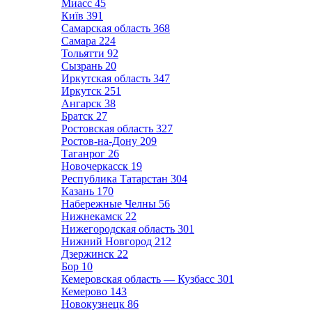
Миасс
45
Київ
391
Самарская область
368
Самара
224
Тольятти
92
Сызрань
20
Иркутская область
347
Иркутск
251
Ангарск
38
Братск
27
Ростовская область
327
Ростов-на-Дону
209
Таганрог
26
Новочеркасск
19
Республика Татарстан
304
Казань
170
Набережные Челны
56
Нижнекамск
22
Нижегородская область
301
Нижний Новгород
212
Дзержинск
22
Бор
10
Кемеровская область — Кузбасс
301
Кемерово
143
Новокузнецк
86