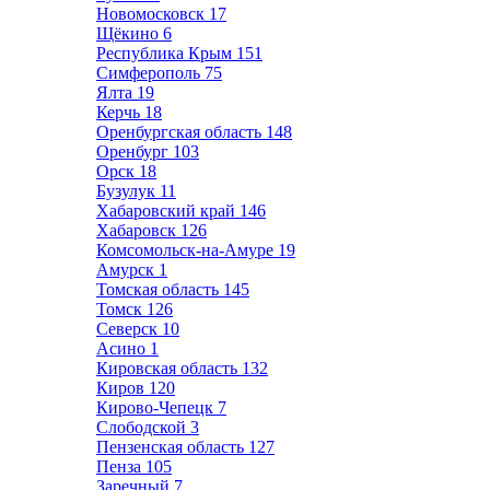
Новомосковск
17
Щёкино
6
Республика Крым
151
Симферополь
75
Ялта
19
Керчь
18
Оренбургская область
148
Оренбург
103
Орск
18
Бузулук
11
Хабаровский край
146
Хабаровск
126
Комсомольск-на-Амуре
19
Амурск
1
Томская область
145
Томск
126
Северск
10
Асино
1
Кировская область
132
Киров
120
Кирово-Чепецк
7
Слободской
3
Пензенская область
127
Пенза
105
Заречный
7