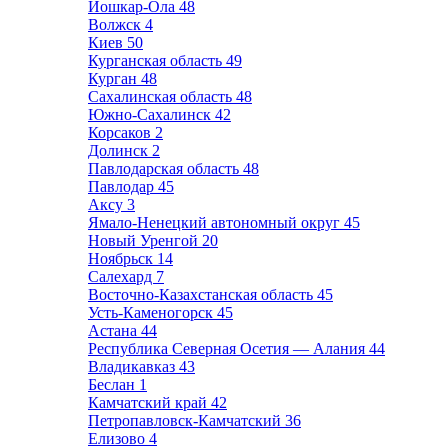
Йошкар-Ола
48
Волжск
4
Киев
50
Курганская область
49
Курган
48
Сахалинская область
48
Южно-Сахалинск
42
Корсаков
2
Долинск
2
Павлодарская область
48
Павлодар
45
Аксу
3
Ямало-Ненецкий автономный округ
45
Новый Уренгой
20
Ноябрьск
14
Салехард
7
Восточно-Казахстанская область
45
Усть-Каменогорск
45
Астана
44
Республика Северная Осетия — Алания
44
Владикавказ
43
Беслан
1
Камчатский край
42
Петропавловск-Камчатский
36
Елизово
4