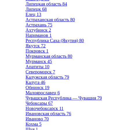
Липецкая область
84
Липецк
68
Елец
13
Астраханская область
80
Астрахань
75
Ахтубинск
2
Нариманов
1
Республика Саха (Якутия)
80
Якутск
72
Покровск
1
Мурманская область
80
Мурманск
45
Апатиты
10
Североморск
7
Калужская область
79
Калуга
46
Обнинск
19
Малоярославец
6
Чувашская Республика — Чувашия
79
Чебоксары
67
Новочебоксарск
11
Ивановская область
76
Иваново
70
Кохма
5
Шуя
1