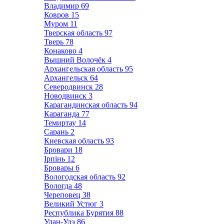
Владимир
69
Ковров
15
Муром
11
Тверская область
97
Тверь
78
Конаково
4
Вышний Волочёк
4
Архангельская область
95
Архангельск
64
Северодвинск
28
Новодвинск
3
Карагандинская область
94
Караганда
77
Темиртау
14
Сарань
2
Киевская область
93
Бровари
18
Ірпінь
12
Бровары
6
Вологодская область
92
Вологда
48
Череповец
38
Великий Устюг
3
Республика Бурятия
88
Улан-Удэ
86