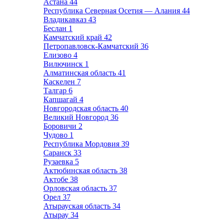
Астана
44
Республика Северная Осетия — Алания
44
Владикавказ
43
Беслан
1
Камчатский край
42
Петропавловск-Камчатский
36
Елизово
4
Вилючинск
1
Алматинская область
41
Каскелен
7
Талгар
6
Капшагай
4
Новгородская область
40
Великий Новгород
36
Боровичи
2
Чудово
1
Республика Мордовия
39
Саранск
33
Рузаевка
5
Актюбинская область
38
Актобе
38
Орловская область
37
Орел
37
Атырауская область
34
Атырау
34