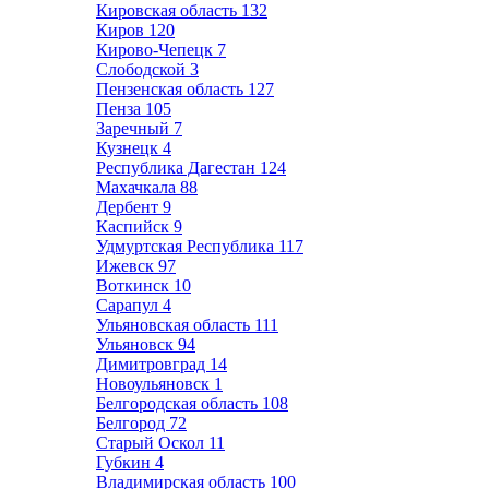
Кировская область
132
Киров
120
Кирово-Чепецк
7
Слободской
3
Пензенская область
127
Пенза
105
Заречный
7
Кузнецк
4
Республика Дагестан
124
Махачкала
88
Дербент
9
Каспийск
9
Удмуртская Республика
117
Ижевск
97
Воткинск
10
Сарапул
4
Ульяновская область
111
Ульяновск
94
Димитровград
14
Новоульяновск
1
Белгородская область
108
Белгород
72
Старый Оскол
11
Губкин
4
Владимирская область
100