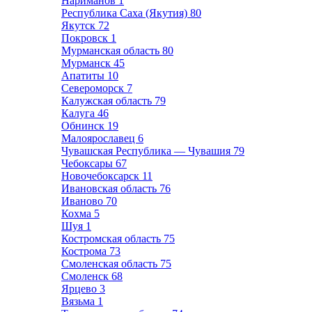
Нариманов
1
Республика Саха (Якутия)
80
Якутск
72
Покровск
1
Мурманская область
80
Мурманск
45
Апатиты
10
Североморск
7
Калужская область
79
Калуга
46
Обнинск
19
Малоярославец
6
Чувашская Республика — Чувашия
79
Чебоксары
67
Новочебоксарск
11
Ивановская область
76
Иваново
70
Кохма
5
Шуя
1
Костромская область
75
Кострома
73
Смоленская область
75
Смоленск
68
Ярцево
3
Вязьма
1