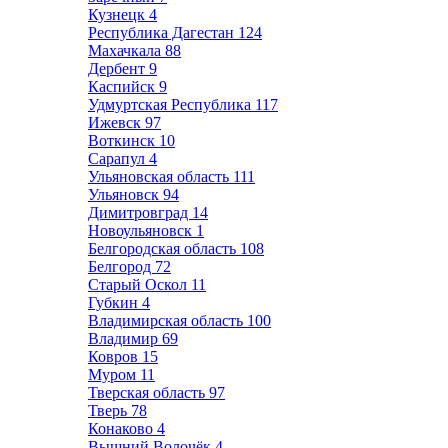
Кузнецк
4
Республика Дагестан
124
Махачкала
88
Дербент
9
Каспийск
9
Удмуртская Республика
117
Ижевск
97
Воткинск
10
Сарапул
4
Ульяновская область
111
Ульяновск
94
Димитровград
14
Новоульяновск
1
Белгородская область
108
Белгород
72
Старый Оскол
11
Губкин
4
Владимирская область
100
Владимир
69
Ковров
15
Муром
11
Тверская область
97
Тверь
78
Конаково
4
Вышний Волочёк
4