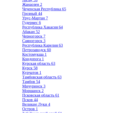
Жанаозен
2
Чеченская Республика
65
Грозный
44
Урус-Мартан
7
Гудермес
6
Республика Хакасия
64
Абакан
52
Черногорск
7
Саяногорск
3
Республика Карелия
63
Петрозаводск
60
Костомукша
1
Кондопога
1
Курская область
63
Курск
58
Курчатов
1
Тамбовская область
63
Тамбов
54
Мичуринск
3
Моршанск
2
Псковская область
61
Псков
44
Великие Луки
4
Остров
1