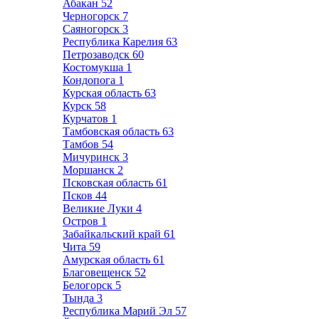
Абакан
52
Черногорск
7
Саяногорск
3
Республика Карелия
63
Петрозаводск
60
Костомукша
1
Кондопога
1
Курская область
63
Курск
58
Курчатов
1
Тамбовская область
63
Тамбов
54
Мичуринск
3
Моршанск
2
Псковская область
61
Псков
44
Великие Луки
4
Остров
1
Забайкальский край
61
Чита
59
Амурская область
61
Благовещенск
52
Белогорск
5
Тында
3
Республика Марий Эл
57