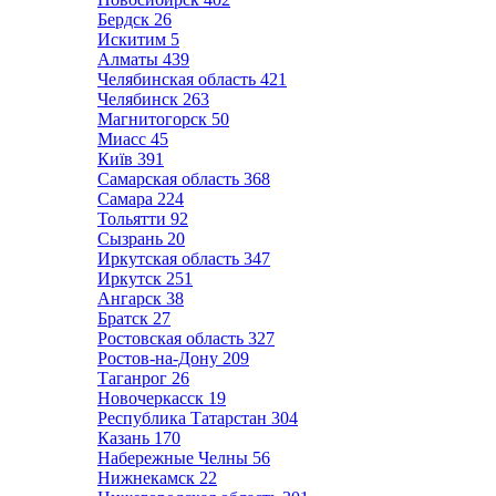
Бердск
26
Искитим
5
Алматы
439
Челябинская область
421
Челябинск
263
Магнитогорск
50
Миасс
45
Київ
391
Самарская область
368
Самара
224
Тольятти
92
Сызрань
20
Иркутская область
347
Иркутск
251
Ангарск
38
Братск
27
Ростовская область
327
Ростов-на-Дону
209
Таганрог
26
Новочеркасск
19
Республика Татарстан
304
Казань
170
Набережные Челны
56
Нижнекамск
22