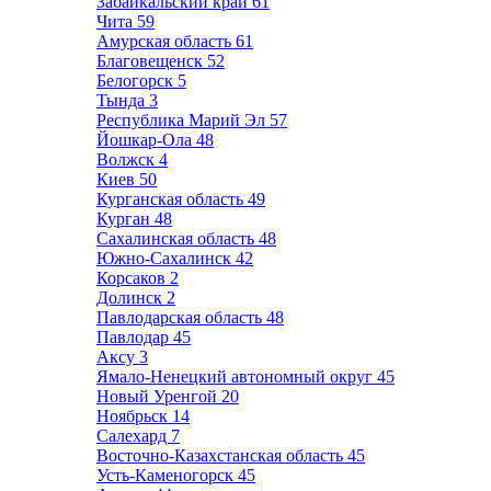
Забайкальский край
61
Чита
59
Амурская область
61
Благовещенск
52
Белогорск
5
Тында
3
Республика Марий Эл
57
Йошкар-Ола
48
Волжск
4
Киев
50
Курганская область
49
Курган
48
Сахалинская область
48
Южно-Сахалинск
42
Корсаков
2
Долинск
2
Павлодарская область
48
Павлодар
45
Аксу
3
Ямало-Ненецкий автономный округ
45
Новый Уренгой
20
Ноябрьск
14
Салехард
7
Восточно-Казахстанская область
45
Усть-Каменогорск
45