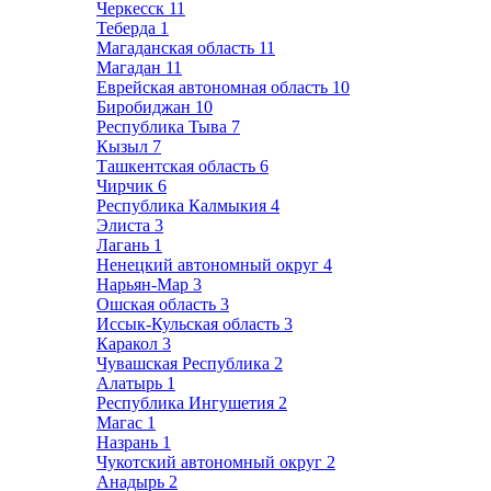
Черкесск
11
Теберда
1
Магаданская область
11
Магадан
11
Еврейская автономная область
10
Биробиджан
10
Республика Тыва
7
Кызыл
7
Ташкентская область
6
Чирчик
6
Республика Калмыкия
4
Элиста
3
Лагань
1
Ненецкий автономный округ
4
Нарьян-Мар
3
Ошская область
3
Иссык-Кульская область
3
Каракол
3
Чувашская Республика
2
Алатырь
1
Республика Ингушетия
2
Магас
1
Назрань
1
Чукотский автономный округ
2
Анадырь
2