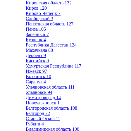
Кировская область
132
Киров
120
Кирово-Чепецк
7
Слободской
3
Пензенская область
127
Пенза
105
Заречный
7
Кузнецк
4
Республика Дагестан
124
Махачкала
88
Дербент
9
Каспийск
9
Удмуртская Республика
117
Ижевск
97
Воткинск
10
Сарапул
4
Ульяновская область
111
Ульяновск
94
Димитровград
14
Новоульяновск
1
Белгородская область
108
Белгород
72
Старый Оскол
11
Губкин
4
Владимирская область
100