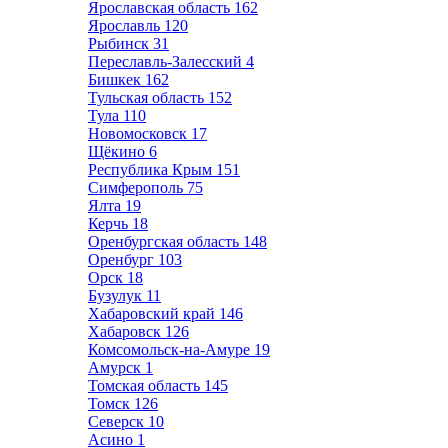
Ярославская область
162
Ярославль
120
Рыбинск
31
Переславль-Залесский
4
Бишкек
162
Тульская область
152
Тула
110
Новомосковск
17
Щёкино
6
Республика Крым
151
Симферополь
75
Ялта
19
Керчь
18
Оренбургская область
148
Оренбург
103
Орск
18
Бузулук
11
Хабаровский край
146
Хабаровск
126
Комсомольск-на-Амуре
19
Амурск
1
Томская область
145
Томск
126
Северск
10
Асино
1