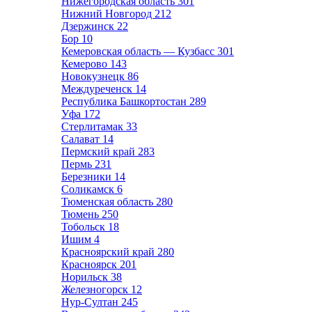
Нижегородская область
301
Нижний Новгород
212
Дзержинск
22
Бор
10
Кемеровская область — Кузбасс
301
Кемерово
143
Новокузнецк
86
Междуреченск
14
Республика Башкортостан
289
Уфа
172
Стерлитамак
33
Салават
14
Пермский край
283
Пермь
231
Березники
14
Соликамск
6
Тюменская область
280
Тюмень
250
Тобольск
18
Ишим
4
Красноярский край
280
Красноярск
201
Норильск
38
Железногорск
12
Нур-Султан
245