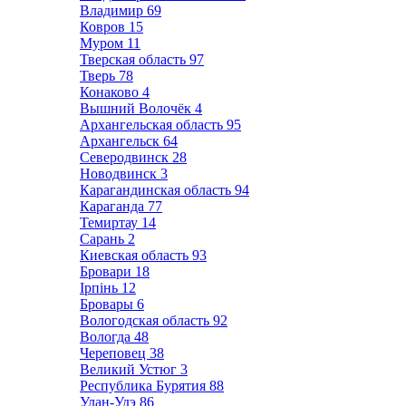
Владимир
69
Ковров
15
Муром
11
Тверская область
97
Тверь
78
Конаково
4
Вышний Волочёк
4
Архангельская область
95
Архангельск
64
Северодвинск
28
Новодвинск
3
Карагандинская область
94
Караганда
77
Темиртау
14
Сарань
2
Киевская область
93
Бровари
18
Ірпінь
12
Бровары
6
Вологодская область
92
Вологда
48
Череповец
38
Великий Устюг
3
Республика Бурятия
88
Улан-Удэ
86