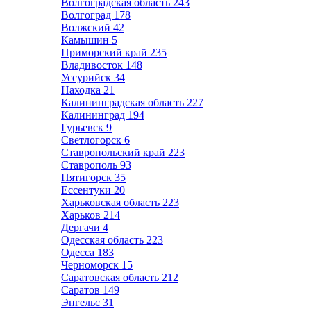
Волгоградская область
243
Волгоград
178
Волжский
42
Камышин
5
Приморский край
235
Владивосток
148
Уссурийск
34
Находка
21
Калининградская область
227
Калининград
194
Гурьевск
9
Светлогорск
6
Ставропольский край
223
Ставрополь
93
Пятигорск
35
Ессентуки
20
Харьковская область
223
Харьков
214
Дергачи
4
Одесская область
223
Одесса
183
Черноморск
15
Саратовская область
212
Саратов
149
Энгельс
31