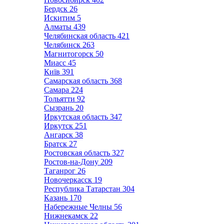
Бердск
26
Искитим
5
Алматы
439
Челябинская область
421
Челябинск
263
Магнитогорск
50
Миасс
45
Київ
391
Самарская область
368
Самара
224
Тольятти
92
Сызрань
20
Иркутская область
347
Иркутск
251
Ангарск
38
Братск
27
Ростовская область
327
Ростов-на-Дону
209
Таганрог
26
Новочеркасск
19
Республика Татарстан
304
Казань
170
Набережные Челны
56
Нижнекамск
22