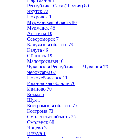
Нариманов
1
Республика Саха (Якутия)
80
Якутск
72
Покровск
1
Мурманская область
80
Мурманск
45
Апатиты
10
Североморск
7
Калужская область
79
Калуга
46
Обнинск
19
Малоярославец
6
Чувашская Республика — Чувашия
79
Чебоксары
67
Новочебоксарск
11
Ивановская область
76
Иваново
70
Кохма
5
Шуя
1
Костромская область
75
Кострома
73
Смоленская область
75
Смоленск
68
Ярцево
3
Вязьма
1