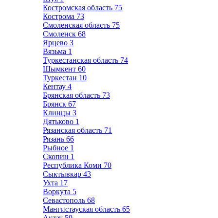
Костромская область
75
Кострома
73
Смоленская область
75
Смоленск
68
Ярцево
3
Вязьма
1
Туркестанская область
74
Шымкент
60
Туркестан
10
Кентау
4
Брянская область
73
Брянск
67
Клинцы
3
Дятьково
1
Рязанская область
71
Рязань
66
Рыбное
1
Скопин
1
Республика Коми
70
Сыктывкар
43
Ухта
17
Воркута
5
Севастополь
68
Мангистауская область
65
Актау
59