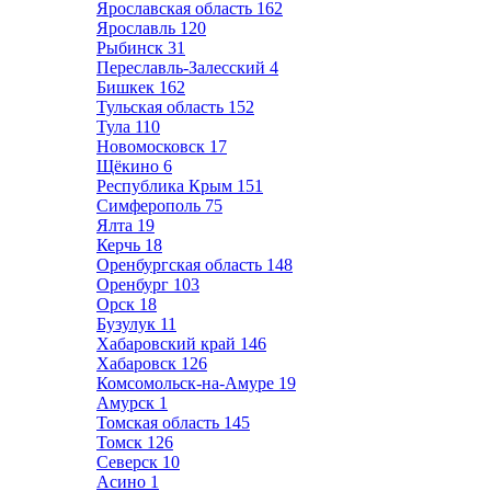
Ярославская область
162
Ярославль
120
Рыбинск
31
Переславль-Залесский
4
Бишкек
162
Тульская область
152
Тула
110
Новомосковск
17
Щёкино
6
Республика Крым
151
Симферополь
75
Ялта
19
Керчь
18
Оренбургская область
148
Оренбург
103
Орск
18
Бузулук
11
Хабаровский край
146
Хабаровск
126
Комсомольск-на-Амуре
19
Амурск
1
Томская область
145
Томск
126
Северск
10
Асино
1