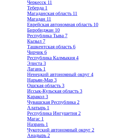
Черкесск
11
Теберда
1
Магаданская область
11
Магадан
11
Еврейская автономная область
10
Биробиджан
10
Республика Тыва
7
Кызыл
7
Ташкентская область
6
Чирчик
6
Республика Калмыкия
4
Элиста
3
Лагань
1
Ненецкий автономный округ
4
Нарьян-Мар
3
Ошская область
3
Иссык-Кульская область
3
Каракол
3
Чувашская Республика
2
Алатырь
1
Республика Ингушетия
2
Магас
1
Назрань
1
Чукотский автономный округ
2
Анадырь
2