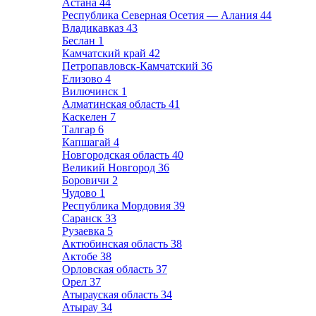
Астана
44
Республика Северная Осетия — Алания
44
Владикавказ
43
Беслан
1
Камчатский край
42
Петропавловск-Камчатский
36
Елизово
4
Вилючинск
1
Алматинская область
41
Каскелен
7
Талгар
6
Капшагай
4
Новгородская область
40
Великий Новгород
36
Боровичи
2
Чудово
1
Республика Мордовия
39
Саранск
33
Рузаевка
5
Актюбинская область
38
Актобе
38
Орловская область
37
Орел
37
Атырауская область
34
Атырау
34