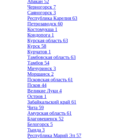
Абакан
52
Черногорск
7
Саяногорск
3
Республика Карелия
63
Петрозаводск
60
Костомукша
1
Кондопога
1
Курская область
63
Курск
58
Курчатов
1
Тамбовская область
63
Тамбов
54
Мичуринск
3
Моршанск
2
Псковская область
61
Псков
44
Великие Луки
4
Остров
1
Забайкальский край
61
Чита
59
Амурская область
61
Благовещенск
52
Белогорск
5
Тында
3
Республика Марий Эл
57