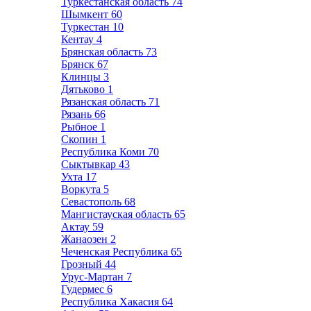
Туркестанская область
74
Шымкент
60
Туркестан
10
Кентау
4
Брянская область
73
Брянск
67
Клинцы
3
Дятьково
1
Рязанская область
71
Рязань
66
Рыбное
1
Скопин
1
Республика Коми
70
Сыктывкар
43
Ухта
17
Воркута
5
Севастополь
68
Мангистауская область
65
Актау
59
Жанаозен
2
Чеченская Республика
65
Грозный
44
Урус-Мартан
7
Гудермес
6
Республика Хакасия
64