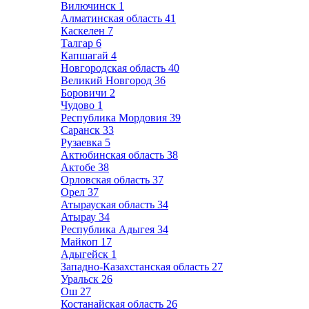
Вилючинск
1
Алматинская область
41
Каскелен
7
Талгар
6
Капшагай
4
Новгородская область
40
Великий Новгород
36
Боровичи
2
Чудово
1
Республика Мордовия
39
Саранск
33
Рузаевка
5
Актюбинская область
38
Актобе
38
Орловская область
37
Орел
37
Атырауская область
34
Атырау
34
Республика Адыгея
34
Майкоп
17
Адыгейск
1
Западно-Казахстанская область
27
Уральск
26
Ош
27
Костанайская область
26