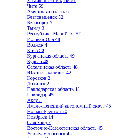
Забайкальский край
61
Чита
59
Амурская область
61
Благовещенск
52
Белогорск
5
Тында
3
Республика Марий Эл
57
Йошкар-Ола
48
Волжск
4
Киев
50
Курганская область
49
Курган
48
Сахалинская область
48
Южно-Сахалинск
42
Корсаков
2
Долинск
2
Павлодарская область
48
Павлодар
45
Аксу
3
Ямало-Ненецкий автономный округ
45
Новый Уренгой
20
Ноябрьск
14
Салехард
7
Восточно-Казахстанская область
45
Усть-Каменогорск
45