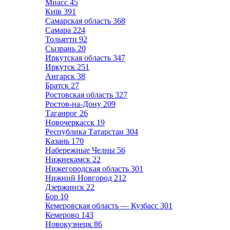
Миасс
45
Київ
391
Самарская область
368
Самара
224
Тольятти
92
Сызрань
20
Иркутская область
347
Иркутск
251
Ангарск
38
Братск
27
Ростовская область
327
Ростов-на-Дону
209
Таганрог
26
Новочеркасск
19
Республика Татарстан
304
Казань
170
Набережные Челны
56
Нижнекамск
22
Нижегородская область
301
Нижний Новгород
212
Дзержинск
22
Бор
10
Кемеровская область — Кузбасс
301
Кемерово
143
Новокузнецк
86