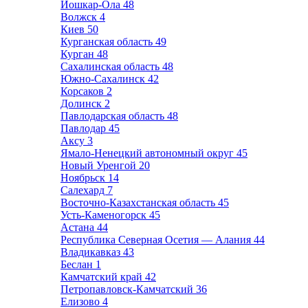
Йошкар-Ола
48
Волжск
4
Киев
50
Курганская область
49
Курган
48
Сахалинская область
48
Южно-Сахалинск
42
Корсаков
2
Долинск
2
Павлодарская область
48
Павлодар
45
Аксу
3
Ямало-Ненецкий автономный округ
45
Новый Уренгой
20
Ноябрьск
14
Салехард
7
Восточно-Казахстанская область
45
Усть-Каменогорск
45
Астана
44
Республика Северная Осетия — Алания
44
Владикавказ
43
Беслан
1
Камчатский край
42
Петропавловск-Камчатский
36
Елизово
4