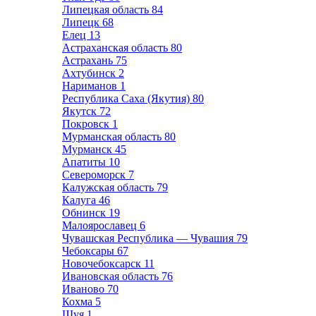
Липецкая область
84
Липецк
68
Елец
13
Астраханская область
80
Астрахань
75
Ахтубинск
2
Нариманов
1
Республика Саха (Якутия)
80
Якутск
72
Покровск
1
Мурманская область
80
Мурманск
45
Апатиты
10
Североморск
7
Калужская область
79
Калуга
46
Обнинск
19
Малоярославец
6
Чувашская Республика — Чувашия
79
Чебоксары
67
Новочебоксарск
11
Ивановская область
76
Иваново
70
Кохма
5
Шуя
1