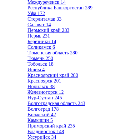
Междуреченск
14
Республика Башкортостан
289
Уфа
172
Стерлитамак
33
Салават
14
Пермский край
283
Пермь
231
Березники
14
Соликамск
6
Тюменская область
280
Тюмень
250
Тобольск
18
Ишим
4
Красноярский край
280
Красноярск
201
Норильск
38
Железногорск
12
Нур-Султан
245
Волгоградская область
243
Волгоград
178
Волжский
42
Камышин
5
Приморский край
235
Владивосток
148
Уссурийск
34