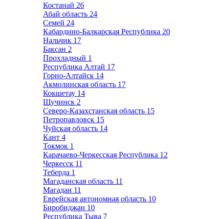
Костанай
26
Абай область
24
Семей
24
Кабардино-Балкарская Республика
20
Нальчик
17
Баксан
2
Прохладный
1
Республика Алтай
17
Горно-Алтайск
14
Акмолинская область
17
Кокшетау
14
Щучинск
2
Северо-Казахстанская область
15
Петропавловск
15
Чуйская область
14
Кант
4
Токмок
1
Карачаево-Черкесская Республика
12
Черкесск
11
Теберда
1
Магаданская область
11
Магадан
11
Еврейская автономная область
10
Биробиджан
10
Республика Тыва
7