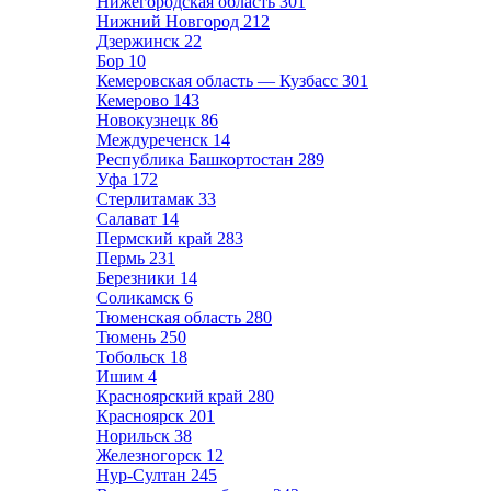
Нижегородская область
301
Нижний Новгород
212
Дзержинск
22
Бор
10
Кемеровская область — Кузбасс
301
Кемерово
143
Новокузнецк
86
Междуреченск
14
Республика Башкортостан
289
Уфа
172
Стерлитамак
33
Салават
14
Пермский край
283
Пермь
231
Березники
14
Соликамск
6
Тюменская область
280
Тюмень
250
Тобольск
18
Ишим
4
Красноярский край
280
Красноярск
201
Норильск
38
Железногорск
12
Нур-Султан
245