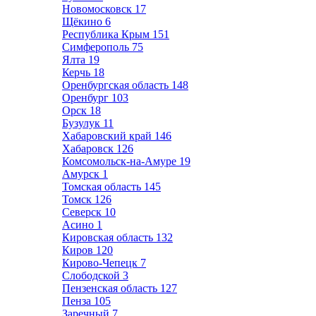
Новомосковск
17
Щёкино
6
Республика Крым
151
Симферополь
75
Ялта
19
Керчь
18
Оренбургская область
148
Оренбург
103
Орск
18
Бузулук
11
Хабаровский край
146
Хабаровск
126
Комсомольск-на-Амуре
19
Амурск
1
Томская область
145
Томск
126
Северск
10
Асино
1
Кировская область
132
Киров
120
Кирово-Чепецк
7
Слободской
3
Пензенская область
127
Пенза
105
Заречный
7