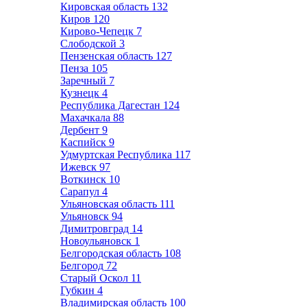
Кировская область
132
Киров
120
Кирово-Чепецк
7
Слободской
3
Пензенская область
127
Пенза
105
Заречный
7
Кузнецк
4
Республика Дагестан
124
Махачкала
88
Дербент
9
Каспийск
9
Удмуртская Республика
117
Ижевск
97
Воткинск
10
Сарапул
4
Ульяновская область
111
Ульяновск
94
Димитровград
14
Новоульяновск
1
Белгородская область
108
Белгород
72
Старый Оскол
11
Губкин
4
Владимирская область
100