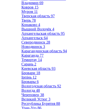
Владимир
69
Ковров
15
Муром
11
Тверская область
97
Тверь
78
Конаково
4
Вышний Волочёк
4
Архангельская область
95
Архангельск
64
Северодвинск
28
Новодвинск
3
Карагандинская область
94
Караганда
77
Темиртау
14
Сарань
2
Киевская область
93
Бровари
18
Ірпінь
12
Бровары
6
Вологодская область
92
Вологда
48
Череповец
38
Великий Устюг
3
Республика Бурятия
88
Улан-Удэ
86