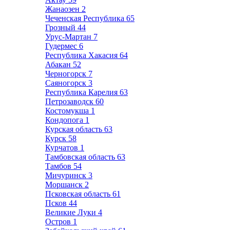
Жанаозен
2
Чеченская Республика
65
Грозный
44
Урус-Мартан
7
Гудермес
6
Республика Хакасия
64
Абакан
52
Черногорск
7
Саяногорск
3
Республика Карелия
63
Петрозаводск
60
Костомукша
1
Кондопога
1
Курская область
63
Курск
58
Курчатов
1
Тамбовская область
63
Тамбов
54
Мичуринск
3
Моршанск
2
Псковская область
61
Псков
44
Великие Луки
4
Остров
1