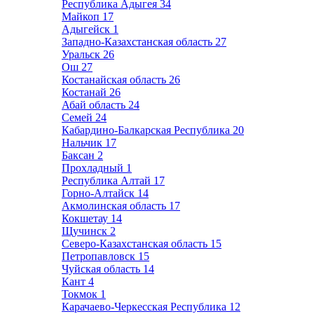
Республика Адыгея
34
Майкоп
17
Адыгейск
1
Западно-Казахстанская область
27
Уральск
26
Ош
27
Костанайская область
26
Костанай
26
Абай область
24
Семей
24
Кабардино-Балкарская Республика
20
Нальчик
17
Баксан
2
Прохладный
1
Республика Алтай
17
Горно-Алтайск
14
Акмолинская область
17
Кокшетау
14
Щучинск
2
Северо-Казахстанская область
15
Петропавловск
15
Чуйская область
14
Кант
4
Токмок
1
Карачаево-Черкесская Республика
12