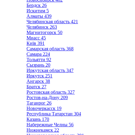
Бердск
26
Искитим
5
Алматы
439
Челябинская область
421
Челябинск
263
Магнитогорск
50
Миасс
45
Київ
391
Самарская область
368
Самара
224
Тольятти
92
Сызрань
20
Иркутская область
347
Иркутск
251
Ангарск
38
Братск
27
Ростовская область
327
Ростов-на-Дону
209
Таганрог
26
Новочеркасск
19
Республика Татарстан
304
Казань
170
Набережные Челны
56
Нижнекамск
22