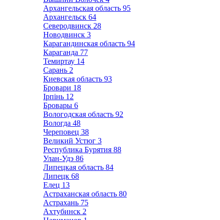
Архангельская область
95
Архангельск
64
Северодвинск
28
Новодвинск
3
Карагандинская область
94
Караганда
77
Темиртау
14
Сарань
2
Киевская область
93
Бровари
18
Ірпінь
12
Бровары
6
Вологодская область
92
Вологда
48
Череповец
38
Великий Устюг
3
Республика Бурятия
88
Улан-Удэ
86
Липецкая область
84
Липецк
68
Елец
13
Астраханская область
80
Астрахань
75
Ахтубинск
2