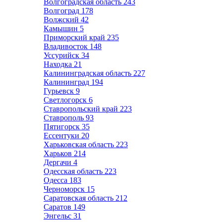
Волгоградская область
243
Волгоград
178
Волжский
42
Камышин
5
Приморский край
235
Владивосток
148
Уссурийск
34
Находка
21
Калининградская область
227
Калининград
194
Гурьевск
9
Светлогорск
6
Ставропольский край
223
Ставрополь
93
Пятигорск
35
Ессентуки
20
Харьковская область
223
Харьков
214
Дергачи
4
Одесская область
223
Одесса
183
Черноморск
15
Саратовская область
212
Саратов
149
Энгельс
31