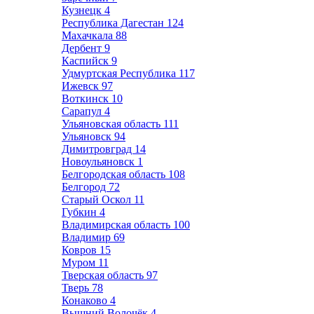
Кузнецк
4
Республика Дагестан
124
Махачкала
88
Дербент
9
Каспийск
9
Удмуртская Республика
117
Ижевск
97
Воткинск
10
Сарапул
4
Ульяновская область
111
Ульяновск
94
Димитровград
14
Новоульяновск
1
Белгородская область
108
Белгород
72
Старый Оскол
11
Губкин
4
Владимирская область
100
Владимир
69
Ковров
15
Муром
11
Тверская область
97
Тверь
78
Конаково
4
Вышний Волочёк
4