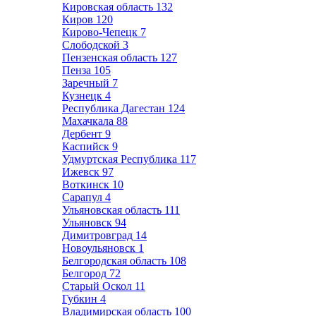
Кировская область
132
Киров
120
Кирово-Чепецк
7
Слободской
3
Пензенская область
127
Пенза
105
Заречный
7
Кузнецк
4
Республика Дагестан
124
Махачкала
88
Дербент
9
Каспийск
9
Удмуртская Республика
117
Ижевск
97
Воткинск
10
Сарапул
4
Ульяновская область
111
Ульяновск
94
Димитровград
14
Новоульяновск
1
Белгородская область
108
Белгород
72
Старый Оскол
11
Губкин
4
Владимирская область
100