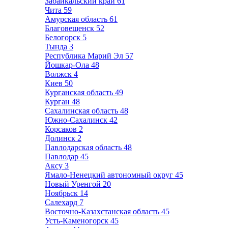
Забайкальский край
61
Чита
59
Амурская область
61
Благовещенск
52
Белогорск
5
Тында
3
Республика Марий Эл
57
Йошкар-Ола
48
Волжск
4
Киев
50
Курганская область
49
Курган
48
Сахалинская область
48
Южно-Сахалинск
42
Корсаков
2
Долинск
2
Павлодарская область
48
Павлодар
45
Аксу
3
Ямало-Ненецкий автономный округ
45
Новый Уренгой
20
Ноябрьск
14
Салехард
7
Восточно-Казахстанская область
45
Усть-Каменогорск
45