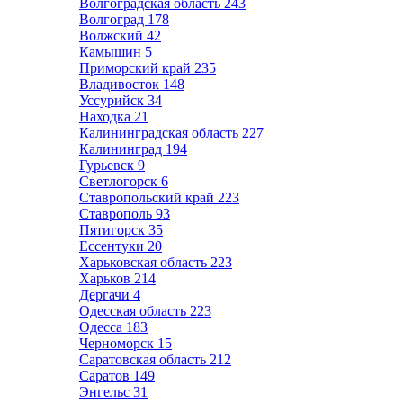
Волгоградская область
243
Волгоград
178
Волжский
42
Камышин
5
Приморский край
235
Владивосток
148
Уссурийск
34
Находка
21
Калининградская область
227
Калининград
194
Гурьевск
9
Светлогорск
6
Ставропольский край
223
Ставрополь
93
Пятигорск
35
Ессентуки
20
Харьковская область
223
Харьков
214
Дергачи
4
Одесская область
223
Одесса
183
Черноморск
15
Саратовская область
212
Саратов
149
Энгельс
31