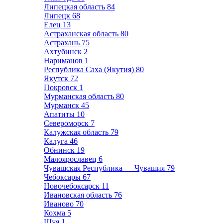
Липецкая область
84
Липецк
68
Елец
13
Астраханская область
80
Астрахань
75
Ахтубинск
2
Нариманов
1
Республика Саха (Якутия)
80
Якутск
72
Покровск
1
Мурманская область
80
Мурманск
45
Апатиты
10
Североморск
7
Калужская область
79
Калуга
46
Обнинск
19
Малоярославец
6
Чувашская Республика — Чувашия
79
Чебоксары
67
Новочебоксарск
11
Ивановская область
76
Иваново
70
Кохма
5
Шуя
1