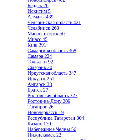
Бердск
26
Искитим
5
Алматы
439
Челябинская область
421
Челябинск
263
Магнитогорск
50
Миасс
45
Київ
391
Самарская область
368
Самара
224
Тольятти
92
Сызрань
20
Иркутская область
347
Иркутск
251
Ангарск
38
Братск
27
Ростовская область
327
Ростов-на-Дону
209
Таганрог
26
Новочеркасск
19
Республика Татарстан
304
Казань
170
Набережные Челны
56
Нижнекамск
22