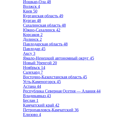
Йошкар-Ола
48
Волжск
4
Киев
50
Курганская область
49
Курган
48
Сахалинская область
48
Южно-Сахалинск
42
Корсаков
2
Долинск
2
Павлодарская область
48
Павлодар
45
Аксу
3
Ямало-Ненецкий автономный округ
45
Новый Уренгой
20
Ноябрьск
14
Салехард
7
Восточно-Казахстанская область
45
Усть-Каменогорск
45
Астана
44
Республика Северная Осетия — Алания
44
Владикавказ
43
Беслан
1
Камчатский край
42
Петропавловск-Камчатский
36
Елизово
4