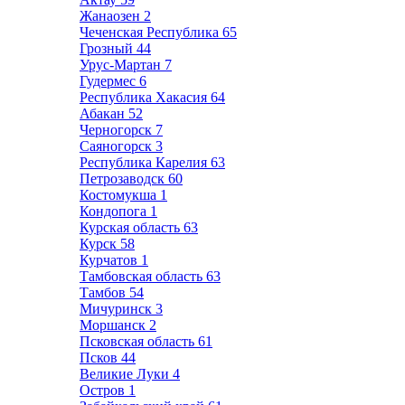
Жанаозен
2
Чеченская Республика
65
Грозный
44
Урус-Мартан
7
Гудермес
6
Республика Хакасия
64
Абакан
52
Черногорск
7
Саяногорск
3
Республика Карелия
63
Петрозаводск
60
Костомукша
1
Кондопога
1
Курская область
63
Курск
58
Курчатов
1
Тамбовская область
63
Тамбов
54
Мичуринск
3
Моршанск
2
Псковская область
61
Псков
44
Великие Луки
4
Остров
1