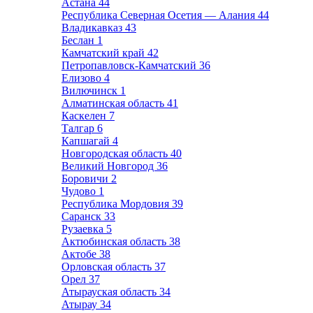
Астана
44
Республика Северная Осетия — Алания
44
Владикавказ
43
Беслан
1
Камчатский край
42
Петропавловск-Камчатский
36
Елизово
4
Вилючинск
1
Алматинская область
41
Каскелен
7
Талгар
6
Капшагай
4
Новгородская область
40
Великий Новгород
36
Боровичи
2
Чудово
1
Республика Мордовия
39
Саранск
33
Рузаевка
5
Актюбинская область
38
Актобе
38
Орловская область
37
Орел
37
Атырауская область
34
Атырау
34