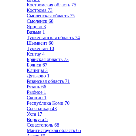
Костромская область
75
Кострома
73
Смоленская область
75
Смоленск
68
Ярцево
3
Вязьма
1
Туркестанская область
74
Шымкент
60
Туркестан
10
Кентау
4
Брянская область
73
Брянск
67
Клинцы
3
Дятьково
1
Рязанская область
71
Рязань
66
Рыбное
1
Скопин
1
Республика Коми
70
Сыктывкар
43
Ухта
17
Воркута
5
Севастополь
68
Мангистауская область
65
Актау
59