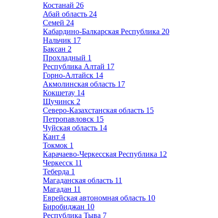
Костанай
26
Абай область
24
Семей
24
Кабардино-Балкарская Республика
20
Нальчик
17
Баксан
2
Прохладный
1
Республика Алтай
17
Горно-Алтайск
14
Акмолинская область
17
Кокшетау
14
Щучинск
2
Северо-Казахстанская область
15
Петропавловск
15
Чуйская область
14
Кант
4
Токмок
1
Карачаево-Черкесская Республика
12
Черкесск
11
Теберда
1
Магаданская область
11
Магадан
11
Еврейская автономная область
10
Биробиджан
10
Республика Тыва
7