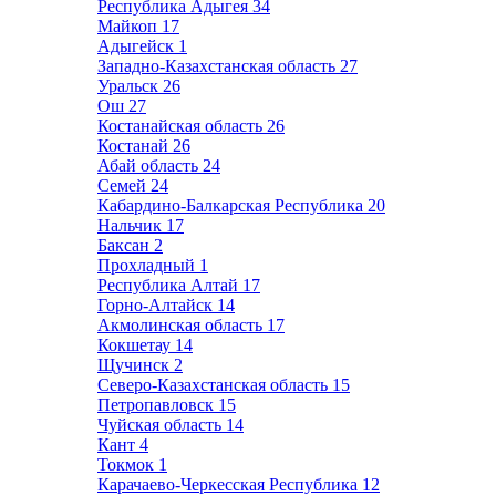
Республика Адыгея
34
Майкоп
17
Адыгейск
1
Западно-Казахстанская область
27
Уральск
26
Ош
27
Костанайская область
26
Костанай
26
Абай область
24
Семей
24
Кабардино-Балкарская Республика
20
Нальчик
17
Баксан
2
Прохладный
1
Республика Алтай
17
Горно-Алтайск
14
Акмолинская область
17
Кокшетау
14
Щучинск
2
Северо-Казахстанская область
15
Петропавловск
15
Чуйская область
14
Кант
4
Токмок
1
Карачаево-Черкесская Республика
12