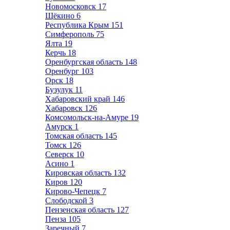
Новомосковск
17
Щёкино
6
Республика Крым
151
Симферополь
75
Ялта
19
Керчь
18
Оренбургская область
148
Оренбург
103
Орск
18
Бузулук
11
Хабаровский край
146
Хабаровск
126
Комсомольск-на-Амуре
19
Амурск
1
Томская область
145
Томск
126
Северск
10
Асино
1
Кировская область
132
Киров
120
Кирово-Чепецк
7
Слободской
3
Пензенская область
127
Пенза
105
Заречный
7