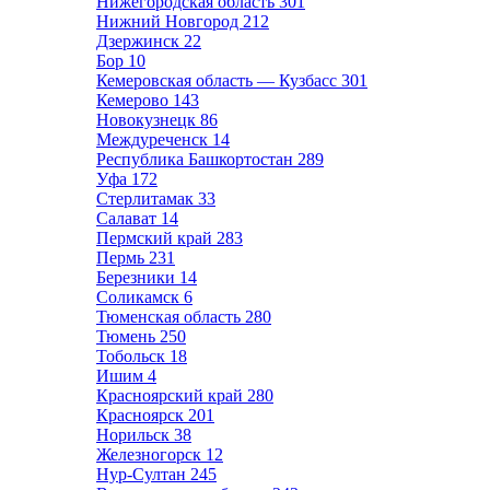
Нижегородская область
301
Нижний Новгород
212
Дзержинск
22
Бор
10
Кемеровская область — Кузбасс
301
Кемерово
143
Новокузнецк
86
Междуреченск
14
Республика Башкортостан
289
Уфа
172
Стерлитамак
33
Салават
14
Пермский край
283
Пермь
231
Березники
14
Соликамск
6
Тюменская область
280
Тюмень
250
Тобольск
18
Ишим
4
Красноярский край
280
Красноярск
201
Норильск
38
Железногорск
12
Нур-Султан
245