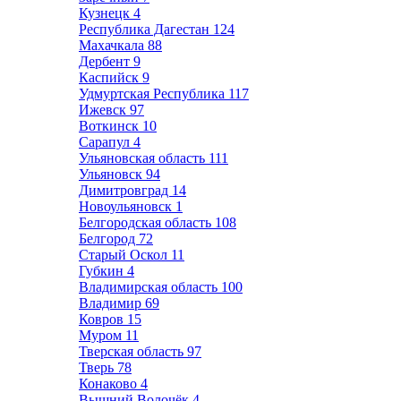
Кузнецк
4
Республика Дагестан
124
Махачкала
88
Дербент
9
Каспийск
9
Удмуртская Республика
117
Ижевск
97
Воткинск
10
Сарапул
4
Ульяновская область
111
Ульяновск
94
Димитровград
14
Новоульяновск
1
Белгородская область
108
Белгород
72
Старый Оскол
11
Губкин
4
Владимирская область
100
Владимир
69
Ковров
15
Муром
11
Тверская область
97
Тверь
78
Конаково
4
Вышний Волочёк
4