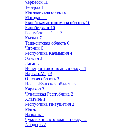
Черкесск
11
Теберда
1
Магаданская область
11
Магадан
11
Еврейская автономная область
10
Биробиджан
10
Республика Тыва
7
Кызыл
7
Ташкентская область
6
Чирчик
6
Республика Калмыкия
4
Элиста
3
Лагань
1
Ненецкий автономный округ
4
Нарьян-Мар
3
Ошская область
3
Иссык-Кульская область
3
Каракол
3
Чувашская Республика
2
Алатырь
1
Республика Ингушетия
2
Магас
1
Назрань
1
Чукотский автономный округ
2
Анадырь
2