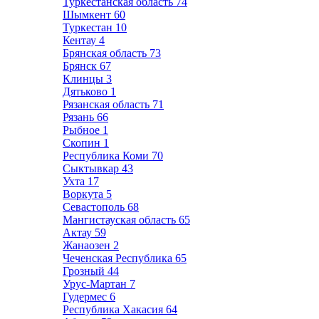
Туркестанская область
74
Шымкент
60
Туркестан
10
Кентау
4
Брянская область
73
Брянск
67
Клинцы
3
Дятьково
1
Рязанская область
71
Рязань
66
Рыбное
1
Скопин
1
Республика Коми
70
Сыктывкар
43
Ухта
17
Воркута
5
Севастополь
68
Мангистауская область
65
Актау
59
Жанаозен
2
Чеченская Республика
65
Грозный
44
Урус-Мартан
7
Гудермес
6
Республика Хакасия
64