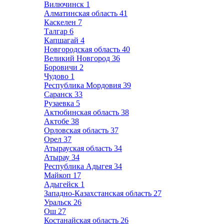
Вилючинск
1
Алматинская область
41
Каскелен
7
Талгар
6
Капшагай
4
Новгородская область
40
Великий Новгород
36
Боровичи
2
Чудово
1
Республика Мордовия
39
Саранск
33
Рузаевка
5
Актюбинская область
38
Актобе
38
Орловская область
37
Орел
37
Атырауская область
34
Атырау
34
Республика Адыгея
34
Майкоп
17
Адыгейск
1
Западно-Казахстанская область
27
Уральск
26
Ош
27
Костанайская область
26