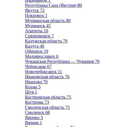
Нариманов
1
Республика Саха (Якутия)
80
Якутск
72
Покровск
1
Мурманская область
80
Мурманск
45
Апатиты
10
Североморск
7
Калужская область
79
Калуга
46
Обнинск
19
Малоярославец
6
Чувашская Республика — Чувашия
79
Чебоксары
67
Новочебоксарск
11
Ивановская область
76
Иваново
70
Кохма
5
Шуя
1
Костромская область
75
Кострома
73
Смоленская область
75
Смоленск
68
Ярцево
3
Вязьма
1