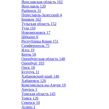
Ярославская область
162
Ярославль
120
Рыбинск
31
Переславль-Залесский
4
Бишкек
162
Тульская область
152
Тула
110
Новомосковск
17
Щёкино
6
Республика Крым
151
Симферополь
75
Ялта
19
Керчь
18
Оренбургская область
148
Оренбург
103
Орск
18
Бузулук
11
Хабаровский край
146
Хабаровск
126
Комсомольск-на-Амуре
19
Амурск
1
Томская область
145
Томск
126
Северск
10
Асино
1