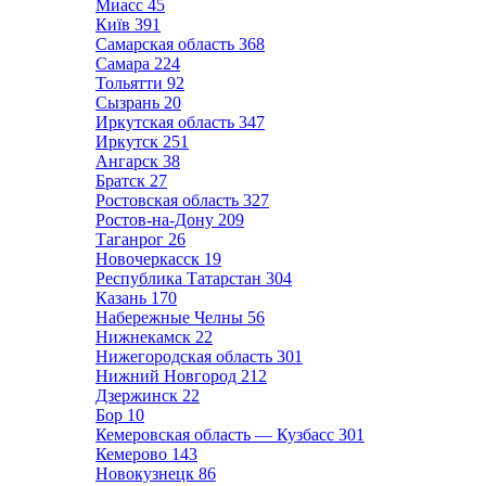
Миасс
45
Київ
391
Самарская область
368
Самара
224
Тольятти
92
Сызрань
20
Иркутская область
347
Иркутск
251
Ангарск
38
Братск
27
Ростовская область
327
Ростов-на-Дону
209
Таганрог
26
Новочеркасск
19
Республика Татарстан
304
Казань
170
Набережные Челны
56
Нижнекамск
22
Нижегородская область
301
Нижний Новгород
212
Дзержинск
22
Бор
10
Кемеровская область — Кузбасс
301
Кемерово
143
Новокузнецк
86