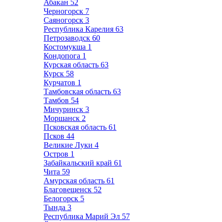
Абакан
52
Черногорск
7
Саяногорск
3
Республика Карелия
63
Петрозаводск
60
Костомукша
1
Кондопога
1
Курская область
63
Курск
58
Курчатов
1
Тамбовская область
63
Тамбов
54
Мичуринск
3
Моршанск
2
Псковская область
61
Псков
44
Великие Луки
4
Остров
1
Забайкальский край
61
Чита
59
Амурская область
61
Благовещенск
52
Белогорск
5
Тында
3
Республика Марий Эл
57