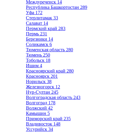
Междуреченск
14
Республика Башкортостан
289
Уфа
172
Стерлитамак
33
Салават
14
Пермский край
283
Пермь
231
Березники
14
Соликамск
6
Тюменская область
280
Тюмень
250
Тобольск
18
Ишим
4
Красноярский край
280
Красноярск
201
Норильск
38
Железногорск
12
Нур-Султан
245
Волгоградская область
243
Волгоград
178
Волжский
42
Камышин
5
Приморский край
235
Владивосток
148
Уссурийск
34