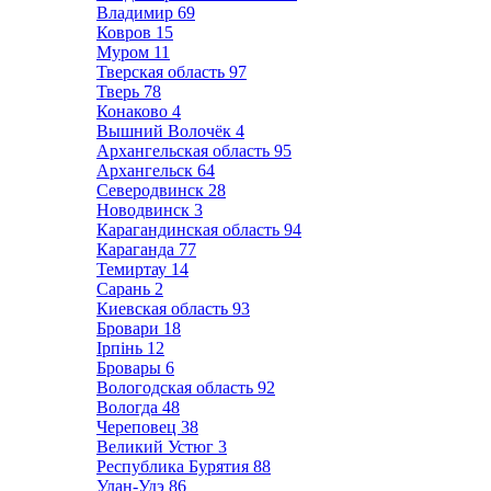
Владимир
69
Ковров
15
Муром
11
Тверская область
97
Тверь
78
Конаково
4
Вышний Волочёк
4
Архангельская область
95
Архангельск
64
Северодвинск
28
Новодвинск
3
Карагандинская область
94
Караганда
77
Темиртау
14
Сарань
2
Киевская область
93
Бровари
18
Ірпінь
12
Бровары
6
Вологодская область
92
Вологда
48
Череповец
38
Великий Устюг
3
Республика Бурятия
88
Улан-Удэ
86