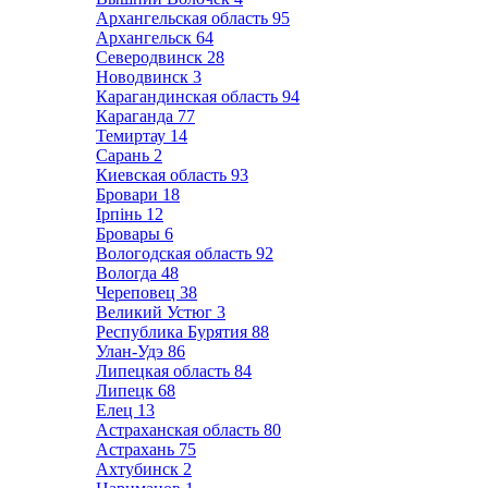
Архангельская область
95
Архангельск
64
Северодвинск
28
Новодвинск
3
Карагандинская область
94
Караганда
77
Темиртау
14
Сарань
2
Киевская область
93
Бровари
18
Ірпінь
12
Бровары
6
Вологодская область
92
Вологда
48
Череповец
38
Великий Устюг
3
Республика Бурятия
88
Улан-Удэ
86
Липецкая область
84
Липецк
68
Елец
13
Астраханская область
80
Астрахань
75
Ахтубинск
2