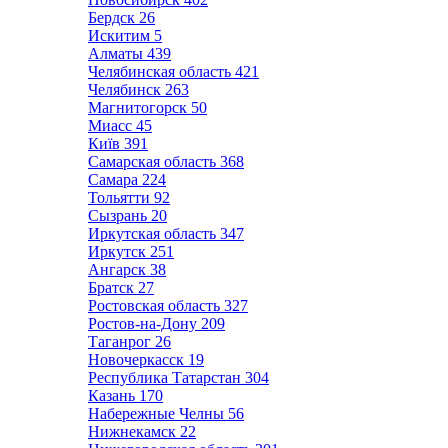
Бердск
26
Искитим
5
Алматы
439
Челябинская область
421
Челябинск
263
Магнитогорск
50
Миасс
45
Київ
391
Самарская область
368
Самара
224
Тольятти
92
Сызрань
20
Иркутская область
347
Иркутск
251
Ангарск
38
Братск
27
Ростовская область
327
Ростов-на-Дону
209
Таганрог
26
Новочеркасск
19
Республика Татарстан
304
Казань
170
Набережные Челны
56
Нижнекамск
22