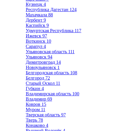
Кузнецк
4
Республика Дагестан
124
Махачкала
88
Дербент
9
Каспийск
9
Удмуртская Республика
117
Ижевск
97
Воткинск
10
Сарапул
4
Ульяновская область
111
Ульяновск
94
Димитровград
14
Новоульяновск
1
Белгородская область
108
Белгород
72
Старый Оскол
11
Губкин
4
Владимирская область
100
Владимир
69
Ковров
15
Муром
11
Тверская область
97
Тверь
78
Конаково
4
Вышний Волочёк
4