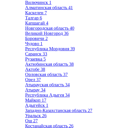
Вилючинск
1
Алматинская область
41
Каскелен
7
Талгар
6
Капшагай
4
Новгородская область
40
Великий Новгород
36
Боровичи
2
Чудово
1
Республика Мордовия
39
Саранск
33
Рузаевка
5
Актюбинская область
38
Актобе
38
Орловская область
37
Орел
37
Атырауская область
34
Атырау
34
Республика Адыгея
34
Майкоп
17
Адыгейск
1
Западно-Казахстанская область
27
Уральск
26
Ош
27
Костанайская область
26