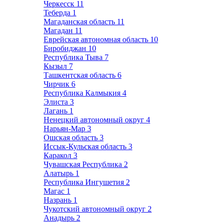
Черкесск
11
Теберда
1
Магаданская область
11
Магадан
11
Еврейская автономная область
10
Биробиджан
10
Республика Тыва
7
Кызыл
7
Ташкентская область
6
Чирчик
6
Республика Калмыкия
4
Элиста
3
Лагань
1
Ненецкий автономный округ
4
Нарьян-Мар
3
Ошская область
3
Иссык-Кульская область
3
Каракол
3
Чувашская Республика
2
Алатырь
1
Республика Ингушетия
2
Магас
1
Назрань
1
Чукотский автономный округ
2
Анадырь
2