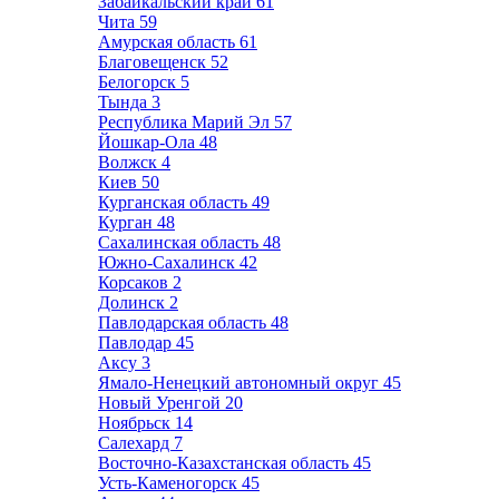
Забайкальский край
61
Чита
59
Амурская область
61
Благовещенск
52
Белогорск
5
Тында
3
Республика Марий Эл
57
Йошкар-Ола
48
Волжск
4
Киев
50
Курганская область
49
Курган
48
Сахалинская область
48
Южно-Сахалинск
42
Корсаков
2
Долинск
2
Павлодарская область
48
Павлодар
45
Аксу
3
Ямало-Ненецкий автономный округ
45
Новый Уренгой
20
Ноябрьск
14
Салехард
7
Восточно-Казахстанская область
45
Усть-Каменогорск
45