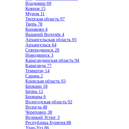
Владимир
69
Ковров
15
Муром
11
Тверская область
97
Тверь
78
Конаково
4
Вышний Волочёк
4
Архангельская область
95
Архангельск
64
Северодвинск
28
Новодвинск
3
Карагандинская область
94
Караганда
77
Темиртау
14
Сарань
2
Киевская область
93
Бровари
18
Ірпінь
12
Бровары
6
Вологодская область
92
Вологда
48
Череповец
38
Великий Устюг
3
Республика Бурятия
88
Улан-Удэ
86