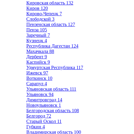
Кировская область
132
Киров
120
Кирово-Чепецк
7
Слободской
3
Пензенская область
127
Пенза
105
Заречный
7
Кузнецк
4
Республика Дагестан
124
Махачкала
88
Дербент
9
Каспийск
9
Удмуртская Республика
117
Ижевск
97
Воткинск
10
Сарапул
4
Ульяновская область
111
Ульяновск
94
Димитровград
14
Новоульяновск
1
Белгородская область
108
Белгород
72
Старый Оскол
11
Губкин
4
Владимирская область
100