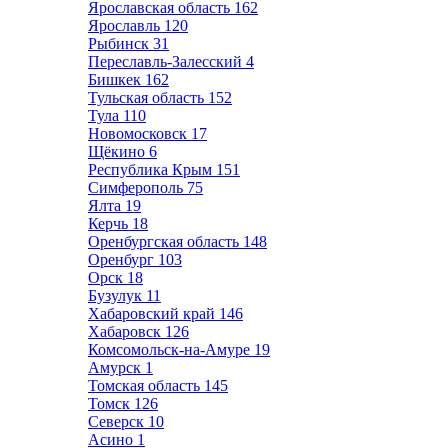
Ярославская область
162
Ярославль
120
Рыбинск
31
Переславль-Залесский
4
Бишкек
162
Тульская область
152
Тула
110
Новомосковск
17
Щёкино
6
Республика Крым
151
Симферополь
75
Ялта
19
Керчь
18
Оренбургская область
148
Оренбург
103
Орск
18
Бузулук
11
Хабаровский край
146
Хабаровск
126
Комсомольск-на-Амуре
19
Амурск
1
Томская область
145
Томск
126
Северск
10
Асино
1