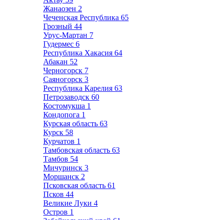
Жанаозен
2
Чеченская Республика
65
Грозный
44
Урус-Мартан
7
Гудермес
6
Республика Хакасия
64
Абакан
52
Черногорск
7
Саяногорск
3
Республика Карелия
63
Петрозаводск
60
Костомукша
1
Кондопога
1
Курская область
63
Курск
58
Курчатов
1
Тамбовская область
63
Тамбов
54
Мичуринск
3
Моршанск
2
Псковская область
61
Псков
44
Великие Луки
4
Остров
1