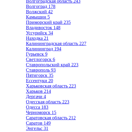
Волгоградская область
243
Волгоград
178
Волжский
42
Камышин
5
Приморский край
235
Владивосток
148
Уссурийск
34
Находка
21
Калининградская область
227
Калининград
194
Гурьевск
9
Светлогорск
6
Ставропольский край
223
Ставрополь
93
Пятигорск
35
Ессентуки
20
Харьковская область
223
Харьков
214
Дергачи
4
Одесская область
223
Одесса
183
Черноморск
15
Саратовская область
212
Саратов
149
Энгельс
31