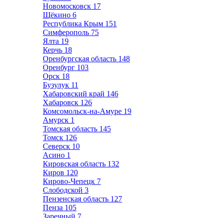
Новомосковск
17
Щёкино
6
Республика Крым
151
Симферополь
75
Ялта
19
Керчь
18
Оренбургская область
148
Оренбург
103
Орск
18
Бузулук
11
Хабаровский край
146
Хабаровск
126
Комсомольск-на-Амуре
19
Амурск
1
Томская область
145
Томск
126
Северск
10
Асино
1
Кировская область
132
Киров
120
Кирово-Чепецк
7
Слободской
3
Пензенская область
127
Пенза
105
Заречный
7