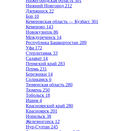
Нижегородская область
301
Нижний Новгород
212
Дзержинск
22
Бор
10
Кемеровская область — Кузбасс
301
Кемерово
143
Новокузнецк
86
Междуреченск
14
Республика Башкортостан
289
Уфа
172
Стерлитамак
33
Салават
14
Пермский край
283
Пермь
231
Березники
14
Соликамск
6
Тюменская область
280
Тюмень
250
Тобольск
18
Ишим
4
Красноярский край
280
Красноярск
201
Норильск
38
Железногорск
12
Нур-Султан
245