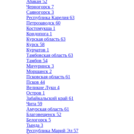
Абакан
52
Черногорск
7
Саяногорск
3
Республика Карелия
63
Петрозаводск
60
Костомукша
1
Кондопога
1
Курская область
63
Курск
58
Курчатов
1
Тамбовская область
63
Тамбов
54
Мичуринск
3
Моршанск
2
Псковская область
61
Псков
44
Великие Луки
4
Остров
1
Забайкальский край
61
Чита
59
Амурская область
61
Благовещенск
52
Белогорск
5
Тында
3
Республика Марий Эл
57