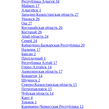
Республика Адыгея
34
Майкоп
17
Адыгейск
1
Западно-Казахстанская область
27
Уральск
26
Ош
27
Костанайская область
26
Костанай
26
Абай область
24
Семей
24
Кабардино-Балкарская Республика
20
Нальчик
17
Баксан
2
Прохладный
1
Республика Алтай
17
Горно-Алтайск
14
Акмолинская область
17
Кокшетау
14
Щучинск
2
Северо-Казахстанская область
15
Петропавловск
15
Чуйская область
14
Кант
4
Токмок
1
Карачаево-Черкесская Республика
12