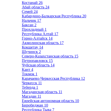
Костанай
26
Абай область
24
Семей
24
Кабардино-Балкарская Республика
20
Нальчик
17
Баксан
2
Прохладный
1
Республика Алтай
17
Горно-Алтайск
14
Акмолинская область
17
Кокшетау
14
Щучинск
2
Северо-Казахстанская область
15
Петропавловск
15
Чуйская область
14
Кант
4
Токмок
1
Карачаево-Черкесская Республика
12
Черкесск
11
Теберда
1
Магаданская область
11
Магадан
11
Еврейская автономная область
10
Биробиджан
10
Республика Тыва
7