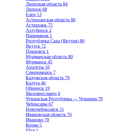
Липецкая область
84
Липецк
68
Елец
13
Астраханская область
80
Астрахань
75
Ахтубинск
2
Нариманов
1
Республика Саха (Якутия)
80
Якутск
72
Покровск
1
Мурманская область
80
Мурманск
45
Апатиты
10
Североморск
7
Калужская область
79
Калуга
46
Обнинск
19
Малоярославец
6
Чувашская Республика — Чувашия
79
Чебоксары
67
Новочебоксарск
11
Ивановская область
76
Иваново
70
Кохма
5
Шуя
1