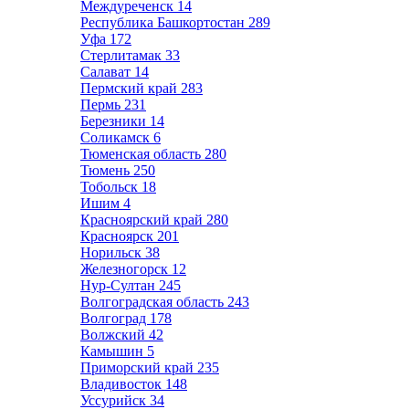
Междуреченск
14
Республика Башкортостан
289
Уфа
172
Стерлитамак
33
Салават
14
Пермский край
283
Пермь
231
Березники
14
Соликамск
6
Тюменская область
280
Тюмень
250
Тобольск
18
Ишим
4
Красноярский край
280
Красноярск
201
Норильск
38
Железногорск
12
Нур-Султан
245
Волгоградская область
243
Волгоград
178
Волжский
42
Камышин
5
Приморский край
235
Владивосток
148
Уссурийск
34