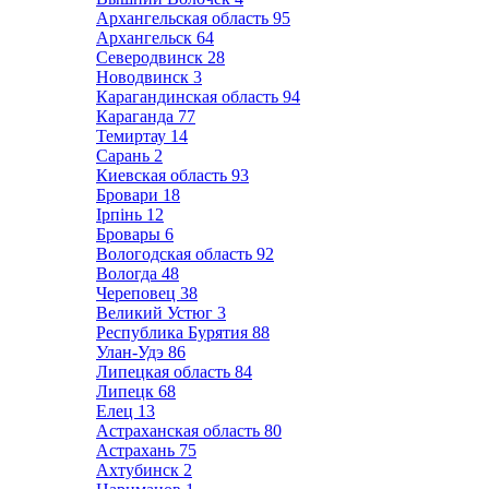
Архангельская область
95
Архангельск
64
Северодвинск
28
Новодвинск
3
Карагандинская область
94
Караганда
77
Темиртау
14
Сарань
2
Киевская область
93
Бровари
18
Ірпінь
12
Бровары
6
Вологодская область
92
Вологда
48
Череповец
38
Великий Устюг
3
Республика Бурятия
88
Улан-Удэ
86
Липецкая область
84
Липецк
68
Елец
13
Астраханская область
80
Астрахань
75
Ахтубинск
2