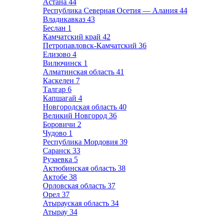
Астана
44
Республика Северная Осетия — Алания
44
Владикавказ
43
Беслан
1
Камчатский край
42
Петропавловск-Камчатский
36
Елизово
4
Вилючинск
1
Алматинская область
41
Каскелен
7
Талгар
6
Капшагай
4
Новгородская область
40
Великий Новгород
36
Боровичи
2
Чудово
1
Республика Мордовия
39
Саранск
33
Рузаевка
5
Актюбинская область
38
Актобе
38
Орловская область
37
Орел
37
Атырауская область
34
Атырау
34