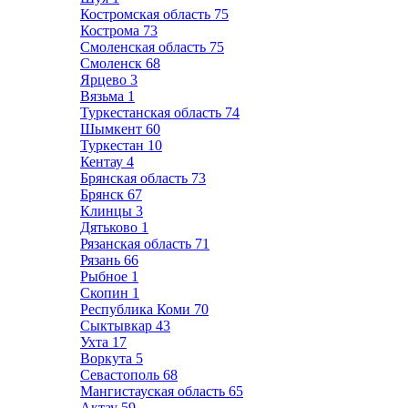
Костромская область
75
Кострома
73
Смоленская область
75
Смоленск
68
Ярцево
3
Вязьма
1
Туркестанская область
74
Шымкент
60
Туркестан
10
Кентау
4
Брянская область
73
Брянск
67
Клинцы
3
Дятьково
1
Рязанская область
71
Рязань
66
Рыбное
1
Скопин
1
Республика Коми
70
Сыктывкар
43
Ухта
17
Воркута
5
Севастополь
68
Мангистауская область
65
Актау
59