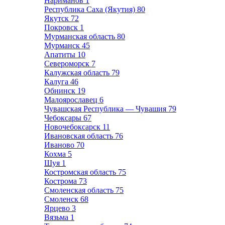
Нариманов
1
Республика Саха (Якутия)
80
Якутск
72
Покровск
1
Мурманская область
80
Мурманск
45
Апатиты
10
Североморск
7
Калужская область
79
Калуга
46
Обнинск
19
Малоярославец
6
Чувашская Республика — Чувашия
79
Чебоксары
67
Новочебоксарск
11
Ивановская область
76
Иваново
70
Кохма
5
Шуя
1
Костромская область
75
Кострома
73
Смоленская область
75
Смоленск
68
Ярцево
3
Вязьма
1