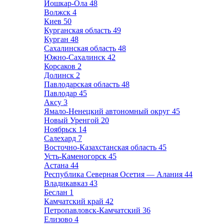
Йошкар-Ола
48
Волжск
4
Киев
50
Курганская область
49
Курган
48
Сахалинская область
48
Южно-Сахалинск
42
Корсаков
2
Долинск
2
Павлодарская область
48
Павлодар
45
Аксу
3
Ямало-Ненецкий автономный округ
45
Новый Уренгой
20
Ноябрьск
14
Салехард
7
Восточно-Казахстанская область
45
Усть-Каменогорск
45
Астана
44
Республика Северная Осетия — Алания
44
Владикавказ
43
Беслан
1
Камчатский край
42
Петропавловск-Камчатский
36
Елизово
4