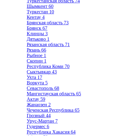
Туркестанская область
74
Шымкент
60
Туркестан
10
Кентау
4
Брянская область
73
Брянск
67
Клинцы
3
Дятьково
1
Рязанская область
71
Рязань
66
Рыбное
1
Скопин
1
Республика Коми
70
Сыктывкар
43
Ухта
17
Воркута
5
Севастополь
68
Мангистауская область
65
Актау
59
Жанаозен
2
Чеченская Республика
65
Грозный
44
Урус-Мартан
7
Гудермес
6
Республика Хакасия
64