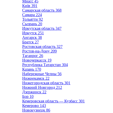
Миасс
45
Київ
391
Самарская область
368
Самара
224
Тольятти
92
Сызрань
20
Иркутская область
347
Иркутск
251
Ангарск
38
Братск
27
Ростовская область
327
Ростов-на-Дону
209
Таганрог
26
Новочеркасск
19
Республика Татарстан
304
Казань
170
Набережные Челны
56
Нижнекамск
22
Нижегородская область
301
Нижний Новгород
212
Дзержинск
22
Бор
10
Кемеровская область — Кузбасс
301
Кемерово
143
Новокузнецк
86