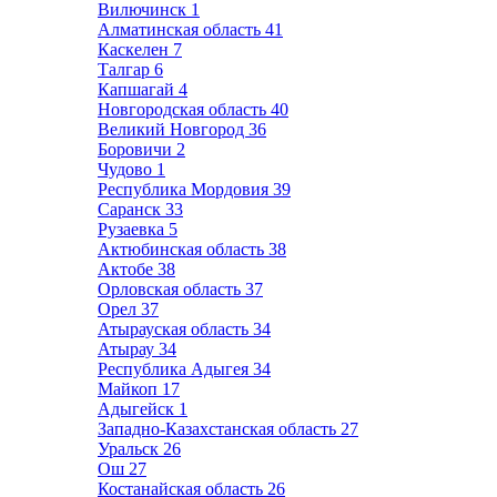
Вилючинск
1
Алматинская область
41
Каскелен
7
Талгар
6
Капшагай
4
Новгородская область
40
Великий Новгород
36
Боровичи
2
Чудово
1
Республика Мордовия
39
Саранск
33
Рузаевка
5
Актюбинская область
38
Актобе
38
Орловская область
37
Орел
37
Атырауская область
34
Атырау
34
Республика Адыгея
34
Майкоп
17
Адыгейск
1
Западно-Казахстанская область
27
Уральск
26
Ош
27
Костанайская область
26