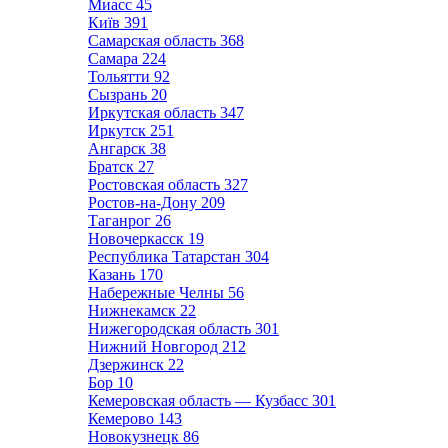
Миасс
45
Київ
391
Самарская область
368
Самара
224
Тольятти
92
Сызрань
20
Иркутская область
347
Иркутск
251
Ангарск
38
Братск
27
Ростовская область
327
Ростов-на-Дону
209
Таганрог
26
Новочеркасск
19
Республика Татарстан
304
Казань
170
Набережные Челны
56
Нижнекамск
22
Нижегородская область
301
Нижний Новгород
212
Дзержинск
22
Бор
10
Кемеровская область — Кузбасс
301
Кемерово
143
Новокузнецк
86