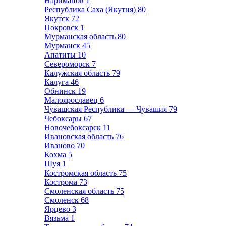
Нариманов
1
Республика Саха (Якутия)
80
Якутск
72
Покровск
1
Мурманская область
80
Мурманск
45
Апатиты
10
Североморск
7
Калужская область
79
Калуга
46
Обнинск
19
Малоярославец
6
Чувашская Республика — Чувашия
79
Чебоксары
67
Новочебоксарск
11
Ивановская область
76
Иваново
70
Кохма
5
Шуя
1
Костромская область
75
Кострома
73
Смоленская область
75
Смоленск
68
Ярцево
3
Вязьма
1