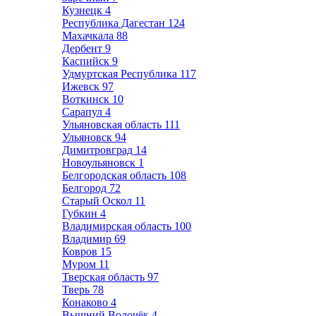
Кузнецк
4
Республика Дагестан
124
Махачкала
88
Дербент
9
Каспийск
9
Удмуртская Республика
117
Ижевск
97
Воткинск
10
Сарапул
4
Ульяновская область
111
Ульяновск
94
Димитровград
14
Новоульяновск
1
Белгородская область
108
Белгород
72
Старый Оскол
11
Губкин
4
Владимирская область
100
Владимир
69
Ковров
15
Муром
11
Тверская область
97
Тверь
78
Конаково
4
Вышний Волочёк
4