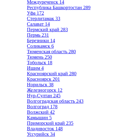
Междуреченск
14
Республика Башкортостан
289
Уфа
172
Стерлитамак
33
Салават
14
Пермский край
283
Пермь
231
Березники
14
Соликамск
6
Тюменская область
280
Тюмень
250
Тобольск
18
Ишим
4
Красноярский край
280
Красноярск
201
Норильск
38
Железногорск
12
Нур-Султан
245
Волгоградская область
243
Волгоград
178
Волжский
42
Камышин
5
Приморский край
235
Владивосток
148
Уссурийск
34