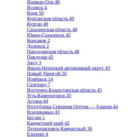
Йошкар-Ола
48
Волжск
4
Киев
50
Курганская область
49
Курган
48
Сахалинская область
48
Южно-Сахалинск
42
Корсаков
2
Долинск
2
Павлодарская область
48
Павлодар
45
Аксу
3
Ямало-Ненецкий автономный округ
45
Новый Уренгой
20
Ноябрьск
14
Салехард
7
Восточно-Казахстанская область
45
Усть-Каменогорск
45
Астана
44
Республика Северная Осетия — Алания
44
Владикавказ
43
Беслан
1
Камчатский край
42
Петропавловск-Камчатский
36
Елизово
4