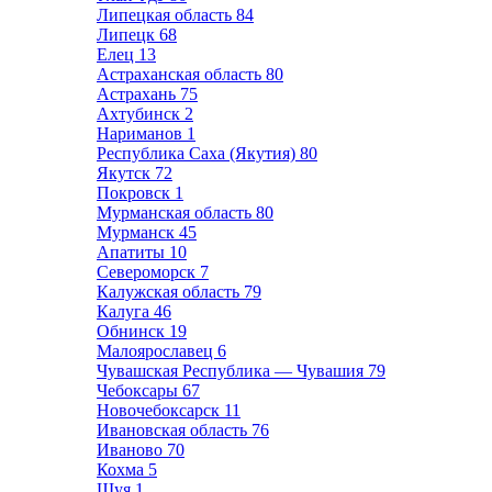
Липецкая область
84
Липецк
68
Елец
13
Астраханская область
80
Астрахань
75
Ахтубинск
2
Нариманов
1
Республика Саха (Якутия)
80
Якутск
72
Покровск
1
Мурманская область
80
Мурманск
45
Апатиты
10
Североморск
7
Калужская область
79
Калуга
46
Обнинск
19
Малоярославец
6
Чувашская Республика — Чувашия
79
Чебоксары
67
Новочебоксарск
11
Ивановская область
76
Иваново
70
Кохма
5
Шуя
1