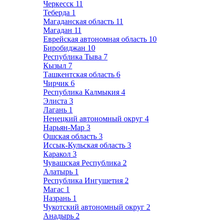
Черкесск
11
Теберда
1
Магаданская область
11
Магадан
11
Еврейская автономная область
10
Биробиджан
10
Республика Тыва
7
Кызыл
7
Ташкентская область
6
Чирчик
6
Республика Калмыкия
4
Элиста
3
Лагань
1
Ненецкий автономный округ
4
Нарьян-Мар
3
Ошская область
3
Иссык-Кульская область
3
Каракол
3
Чувашская Республика
2
Алатырь
1
Республика Ингушетия
2
Магас
1
Назрань
1
Чукотский автономный округ
2
Анадырь
2