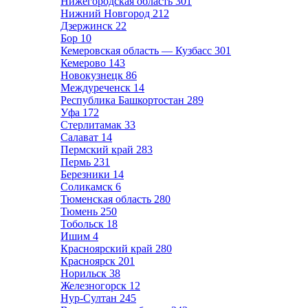
Нижегородская область
301
Нижний Новгород
212
Дзержинск
22
Бор
10
Кемеровская область — Кузбасс
301
Кемерово
143
Новокузнецк
86
Междуреченск
14
Республика Башкортостан
289
Уфа
172
Стерлитамак
33
Салават
14
Пермский край
283
Пермь
231
Березники
14
Соликамск
6
Тюменская область
280
Тюмень
250
Тобольск
18
Ишим
4
Красноярский край
280
Красноярск
201
Норильск
38
Железногорск
12
Нур-Султан
245