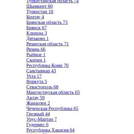
Туркестанская область
74
Шымкент
60
Туркестан
10
Кентау
4
Брянская область
73
Брянск
67
Клинцы
3
Дятьково
1
Рязанская область
71
Рязань
66
Рыбное
1
Скопин
1
Республика Коми
70
Сыктывкар
43
Ухта
17
Воркута
5
Севастополь
68
Мангистауская область
65
Актау
59
Жанаозен
2
Чеченская Республика
65
Грозный
44
Урус-Мартан
7
Гудермес
6
Республика Хакасия
64