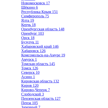
Новомосковск
17
Щёкино
6
Республика Крым
151
Симферополь
75
Ялта
19
Керчь
18
Оренбургская область
148
Оренбург
103
Орск
18
Бузулук
11
Хабаровский край
146
Хабаровск
126
Комсомольск-на-Амуре
19
Амурск
1
Томская область
145
Томск
126
Северск
10
Асино
1
Кировская область
132
Киров
120
Кирово-Чепецк
7
Слободской
3
Пензенская область
127
Пенза
105
Заречный
7