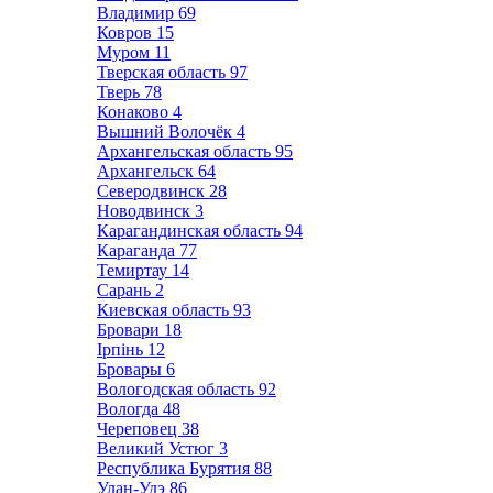
Владимир
69
Ковров
15
Муром
11
Тверская область
97
Тверь
78
Конаково
4
Вышний Волочёк
4
Архангельская область
95
Архангельск
64
Северодвинск
28
Новодвинск
3
Карагандинская область
94
Караганда
77
Темиртау
14
Сарань
2
Киевская область
93
Бровари
18
Ірпінь
12
Бровары
6
Вологодская область
92
Вологда
48
Череповец
38
Великий Устюг
3
Республика Бурятия
88
Улан-Удэ
86