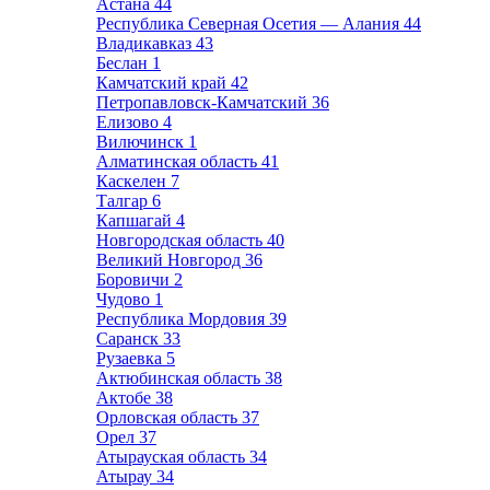
Астана
44
Республика Северная Осетия — Алания
44
Владикавказ
43
Беслан
1
Камчатский край
42
Петропавловск-Камчатский
36
Елизово
4
Вилючинск
1
Алматинская область
41
Каскелен
7
Талгар
6
Капшагай
4
Новгородская область
40
Великий Новгород
36
Боровичи
2
Чудово
1
Республика Мордовия
39
Саранск
33
Рузаевка
5
Актюбинская область
38
Актобе
38
Орловская область
37
Орел
37
Атырауская область
34
Атырау
34