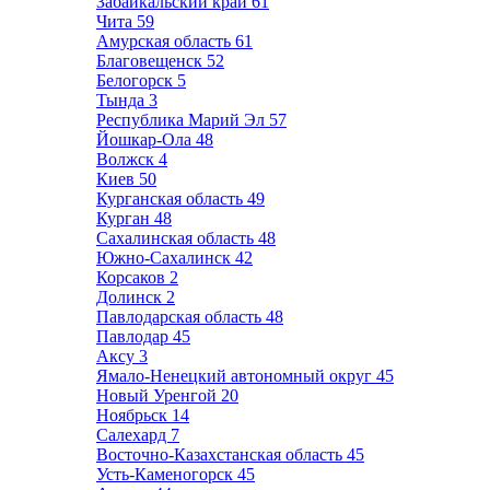
Забайкальский край
61
Чита
59
Амурская область
61
Благовещенск
52
Белогорск
5
Тында
3
Республика Марий Эл
57
Йошкар-Ола
48
Волжск
4
Киев
50
Курганская область
49
Курган
48
Сахалинская область
48
Южно-Сахалинск
42
Корсаков
2
Долинск
2
Павлодарская область
48
Павлодар
45
Аксу
3
Ямало-Ненецкий автономный округ
45
Новый Уренгой
20
Ноябрьск
14
Салехард
7
Восточно-Казахстанская область
45
Усть-Каменогорск
45