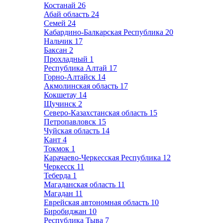
Костанай
26
Абай область
24
Семей
24
Кабардино-Балкарская Республика
20
Нальчик
17
Баксан
2
Прохладный
1
Республика Алтай
17
Горно-Алтайск
14
Акмолинская область
17
Кокшетау
14
Щучинск
2
Северо-Казахстанская область
15
Петропавловск
15
Чуйская область
14
Кант
4
Токмок
1
Карачаево-Черкесская Республика
12
Черкесск
11
Теберда
1
Магаданская область
11
Магадан
11
Еврейская автономная область
10
Биробиджан
10
Республика Тыва
7