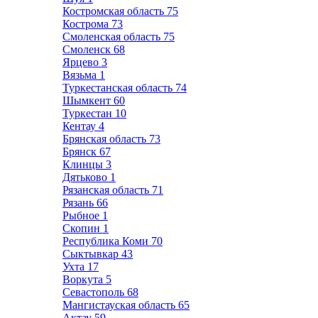
Костромская область
75
Кострома
73
Смоленская область
75
Смоленск
68
Ярцево
3
Вязьма
1
Туркестанская область
74
Шымкент
60
Туркестан
10
Кентау
4
Брянская область
73
Брянск
67
Клинцы
3
Дятьково
1
Рязанская область
71
Рязань
66
Рыбное
1
Скопин
1
Республика Коми
70
Сыктывкар
43
Ухта
17
Воркута
5
Севастополь
68
Мангистауская область
65
Актау
59