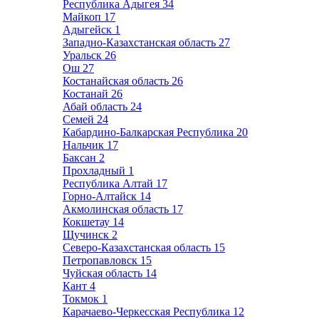
Республика Адыгея
34
Майкоп
17
Адыгейск
1
Западно-Казахстанская область
27
Уральск
26
Ош
27
Костанайская область
26
Костанай
26
Абай область
24
Семей
24
Кабардино-Балкарская Республика
20
Нальчик
17
Баксан
2
Прохладный
1
Республика Алтай
17
Горно-Алтайск
14
Акмолинская область
17
Кокшетау
14
Щучинск
2
Северо-Казахстанская область
15
Петропавловск
15
Чуйская область
14
Кант
4
Токмок
1
Карачаево-Черкесская Республика
12