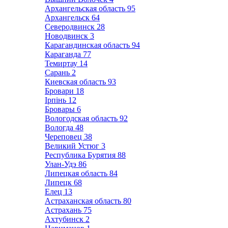
Архангельская область
95
Архангельск
64
Северодвинск
28
Новодвинск
3
Карагандинская область
94
Караганда
77
Темиртау
14
Сарань
2
Киевская область
93
Бровари
18
Ірпінь
12
Бровары
6
Вологодская область
92
Вологда
48
Череповец
38
Великий Устюг
3
Республика Бурятия
88
Улан-Удэ
86
Липецкая область
84
Липецк
68
Елец
13
Астраханская область
80
Астрахань
75
Ахтубинск
2