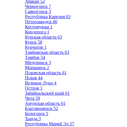
Абакан
52
Черногорск
7
Саяногорск
3
Республика Карелия
63
Петрозаводск
60
Костомукша
1
Кондопога
1
Курская область
63
Курск
58
Курчатов
1
Тамбовская область
63
Тамбов
54
Мичуринск
3
Моршанск
2
Псковская область
61
Псков
44
Великие Луки
4
Остров
1
Забайкальский край
61
Чита
59
Амурская область
61
Благовещенск
52
Белогорск
5
Тында
3
Республика Марий Эл
57