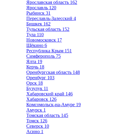
Ярославская область
162
Ярославль
120
Рыбинск
31
Переславль-Залесский
4
Бишкек
162
Тульская область
152
Тула
110
Новомосковск
17
Щёкино
6
Республика Крым
151
Симферополь
75
Ялта
19
Керчь
18
Оренбургская область
148
Оренбург
103
Орск
18
Бузулук
11
Хабаровский край
146
Хабаровск
126
Комсомольск-на-Амуре
19
Амурск
1
Томская область
145
Томск
126
Северск
10
Асино
1