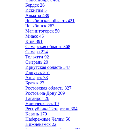
Бердск
26
Искитим
5
Алматы
439
Челябинская область
421
Челябинск
263
Магнитогорск
50
Миасс
45
Київ
391
Самарская область
368
Самара
224
Тольятти
92
Сызрань
20
Иркутская область
347
Иркутск
251
Ангарск
38
Братск
27
Ростовская область
327
Ростов-на-Дону
209
Таганрог
26
Новочеркасск
19
Республика Татарстан
304
Казань
170
Набережные Челны
56
Нижнекамск
22