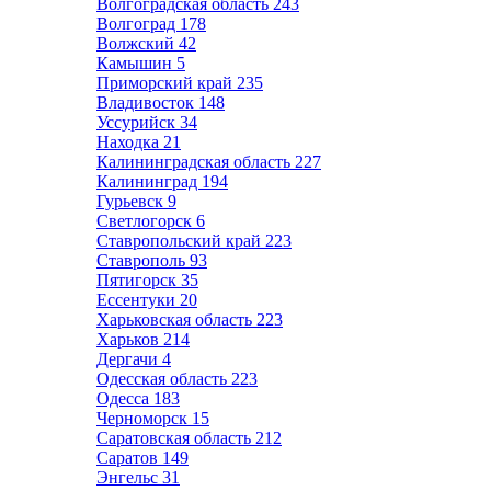
Волгоградская область
243
Волгоград
178
Волжский
42
Камышин
5
Приморский край
235
Владивосток
148
Уссурийск
34
Находка
21
Калининградская область
227
Калининград
194
Гурьевск
9
Светлогорск
6
Ставропольский край
223
Ставрополь
93
Пятигорск
35
Ессентуки
20
Харьковская область
223
Харьков
214
Дергачи
4
Одесская область
223
Одесса
183
Черноморск
15
Саратовская область
212
Саратов
149
Энгельс
31