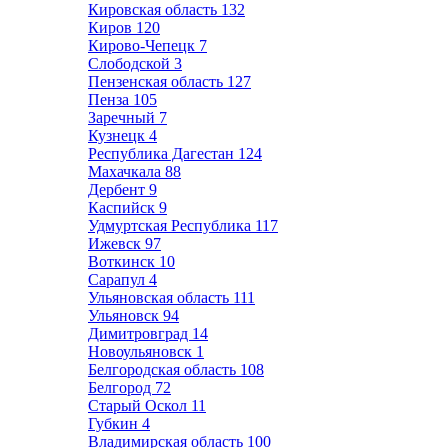
Кировская область
132
Киров
120
Кирово-Чепецк
7
Слободской
3
Пензенская область
127
Пенза
105
Заречный
7
Кузнецк
4
Республика Дагестан
124
Махачкала
88
Дербент
9
Каспийск
9
Удмуртская Республика
117
Ижевск
97
Воткинск
10
Сарапул
4
Ульяновская область
111
Ульяновск
94
Димитровград
14
Новоульяновск
1
Белгородская область
108
Белгород
72
Старый Оскол
11
Губкин
4
Владимирская область
100