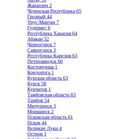
Жанаозен
2
Чеченская Республика
65
Грозный
44
Урус-Мартан
7
Гудермес
6
Республика Хакасия
64
Абакан
52
Черногорск
7
Саяногорск
3
Республика Карелия
63
Петрозаводск
60
Костомукша
1
Кондопога
1
Курская область
63
Курск
58
Курчатов
1
Тамбовская область
63
Тамбов
54
Мичуринск
3
Моршанск
2
Псковская область
61
Псков
44
Великие Луки
4
Остров
1