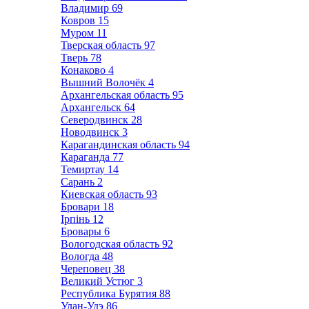
Владимир
69
Ковров
15
Муром
11
Тверская область
97
Тверь
78
Конаково
4
Вышний Волочёк
4
Архангельская область
95
Архангельск
64
Северодвинск
28
Новодвинск
3
Карагандинская область
94
Караганда
77
Темиртау
14
Сарань
2
Киевская область
93
Бровари
18
Ірпінь
12
Бровары
6
Вологодская область
92
Вологда
48
Череповец
38
Великий Устюг
3
Республика Бурятия
88
Улан-Удэ
86