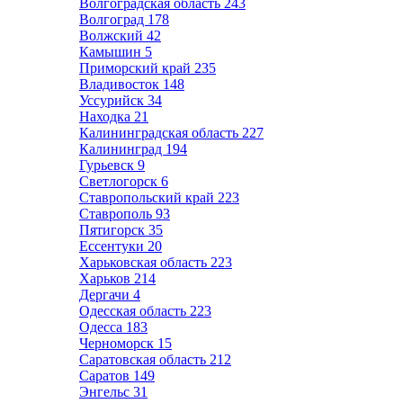
Волгоградская область
243
Волгоград
178
Волжский
42
Камышин
5
Приморский край
235
Владивосток
148
Уссурийск
34
Находка
21
Калининградская область
227
Калининград
194
Гурьевск
9
Светлогорск
6
Ставропольский край
223
Ставрополь
93
Пятигорск
35
Ессентуки
20
Харьковская область
223
Харьков
214
Дергачи
4
Одесская область
223
Одесса
183
Черноморск
15
Саратовская область
212
Саратов
149
Энгельс
31