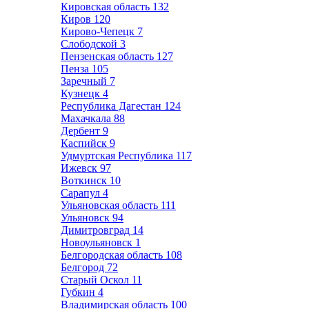
Кировская область
132
Киров
120
Кирово-Чепецк
7
Слободской
3
Пензенская область
127
Пенза
105
Заречный
7
Кузнецк
4
Республика Дагестан
124
Махачкала
88
Дербент
9
Каспийск
9
Удмуртская Республика
117
Ижевск
97
Воткинск
10
Сарапул
4
Ульяновская область
111
Ульяновск
94
Димитровград
14
Новоульяновск
1
Белгородская область
108
Белгород
72
Старый Оскол
11
Губкин
4
Владимирская область
100