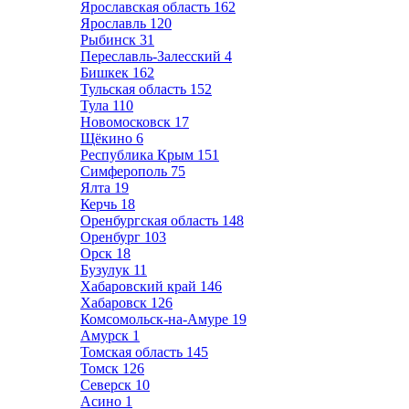
Ярославская область
162
Ярославль
120
Рыбинск
31
Переславль-Залесский
4
Бишкек
162
Тульская область
152
Тула
110
Новомосковск
17
Щёкино
6
Республика Крым
151
Симферополь
75
Ялта
19
Керчь
18
Оренбургская область
148
Оренбург
103
Орск
18
Бузулук
11
Хабаровский край
146
Хабаровск
126
Комсомольск-на-Амуре
19
Амурск
1
Томская область
145
Томск
126
Северск
10
Асино
1