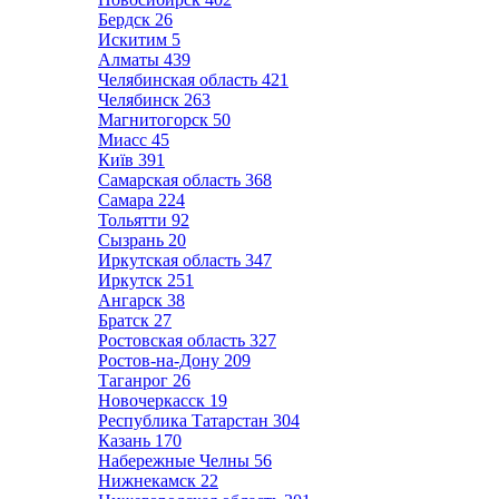
Бердск
26
Искитим
5
Алматы
439
Челябинская область
421
Челябинск
263
Магнитогорск
50
Миасс
45
Київ
391
Самарская область
368
Самара
224
Тольятти
92
Сызрань
20
Иркутская область
347
Иркутск
251
Ангарск
38
Братск
27
Ростовская область
327
Ростов-на-Дону
209
Таганрог
26
Новочеркасск
19
Республика Татарстан
304
Казань
170
Набережные Челны
56
Нижнекамск
22