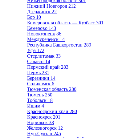
Нижегородская область
301
Нижний Новгород
212
Дзержинск
22
Бор
10
Кемеровская область — Кузбасс
301
Кемерово
143
Новокузнецк
86
Междуреченск
14
Республика Башкортостан
289
Уфа
172
Стерлитамак
33
Салават
14
Пермский край
283
Пермь
231
Березники
14
Соликамск
6
Тюменская область
280
Тюмень
250
Тобольск
18
Ишим
4
Красноярский край
280
Красноярск
201
Норильск
38
Железногорск
12
Нур-Султан
245