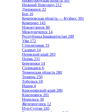
Нижегородская область
301
Нижний Новгород
212
Дзержинск
22
Бор
10
Кемеровская область — Кузбасс
301
Кемерово
143
Новокузнецк
86
Междуреченск
14
Республика Башкортостан
289
Уфа
172
Стерлитамак
33
Салават
14
Пермский край
283
Пермь
231
Березники
14
Соликамск
6
Тюменская область
280
Тюмень
250
Тобольск
18
Ишим
4
Красноярский край
280
Красноярск
201
Норильск
38
Железногорск
12
Нур-Султан
245