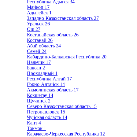
Республика Адыгея
34
Майкоп
17
Адыгейск
1
Западно-Казахстанская область
27
Уральск
26
Ош
27
Костанайская область
26
Костанай
26
Абай область
24
Семей
24
Кабардино-Балкарская Республика
20
Нальчик
17
Баксан
2
Прохладный
1
Республика Алтай
17
Горно-Алтайск
14
Акмолинская область
17
Кокшетау
14
Щучинск
2
Северо-Казахстанская область
15
Петропавловск
15
Чуйская область
14
Кант
4
Токмок
1
Карачаево-Черкесская Республика
12