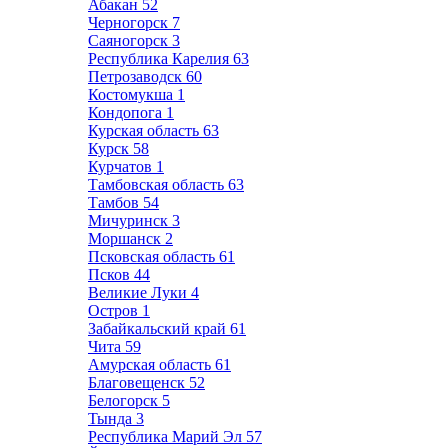
Абакан
52
Черногорск
7
Саяногорск
3
Республика Карелия
63
Петрозаводск
60
Костомукша
1
Кондопога
1
Курская область
63
Курск
58
Курчатов
1
Тамбовская область
63
Тамбов
54
Мичуринск
3
Моршанск
2
Псковская область
61
Псков
44
Великие Луки
4
Остров
1
Забайкальский край
61
Чита
59
Амурская область
61
Благовещенск
52
Белогорск
5
Тында
3
Республика Марий Эл
57