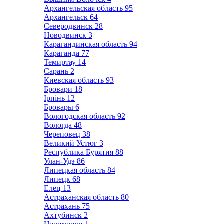
Архангельская область
95
Архангельск
64
Северодвинск
28
Новодвинск
3
Карагандинская область
94
Караганда
77
Темиртау
14
Сарань
2
Киевская область
93
Бровари
18
Ірпінь
12
Бровары
6
Вологодская область
92
Вологда
48
Череповец
38
Великий Устюг
3
Республика Бурятия
88
Улан-Удэ
86
Липецкая область
84
Липецк
68
Елец
13
Астраханская область
80
Астрахань
75
Ахтубинск
2