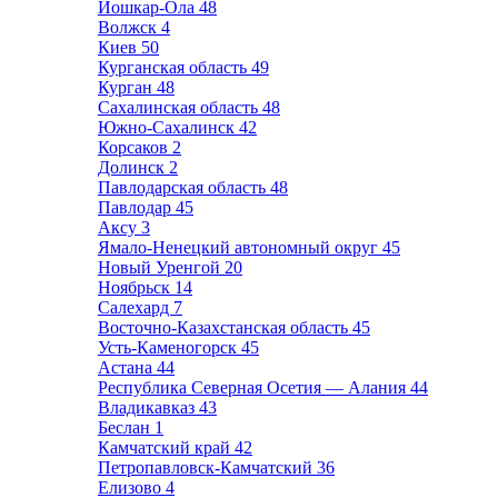
Йошкар-Ола
48
Волжск
4
Киев
50
Курганская область
49
Курган
48
Сахалинская область
48
Южно-Сахалинск
42
Корсаков
2
Долинск
2
Павлодарская область
48
Павлодар
45
Аксу
3
Ямало-Ненецкий автономный округ
45
Новый Уренгой
20
Ноябрьск
14
Салехард
7
Восточно-Казахстанская область
45
Усть-Каменогорск
45
Астана
44
Республика Северная Осетия — Алания
44
Владикавказ
43
Беслан
1
Камчатский край
42
Петропавловск-Камчатский
36
Елизово
4