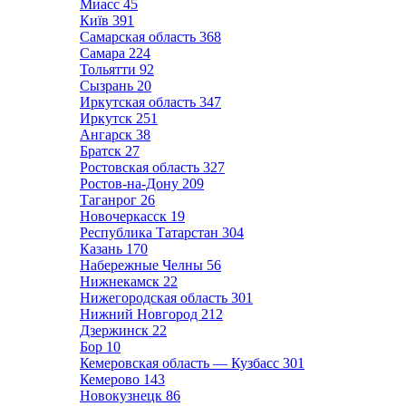
Миасс
45
Київ
391
Самарская область
368
Самара
224
Тольятти
92
Сызрань
20
Иркутская область
347
Иркутск
251
Ангарск
38
Братск
27
Ростовская область
327
Ростов-на-Дону
209
Таганрог
26
Новочеркасск
19
Республика Татарстан
304
Казань
170
Набережные Челны
56
Нижнекамск
22
Нижегородская область
301
Нижний Новгород
212
Дзержинск
22
Бор
10
Кемеровская область — Кузбасс
301
Кемерово
143
Новокузнецк
86