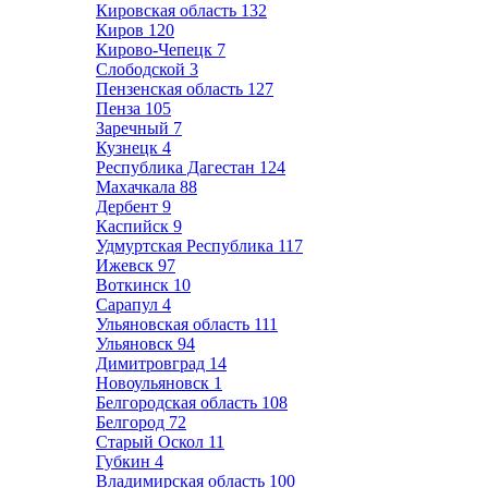
Кировская область
132
Киров
120
Кирово-Чепецк
7
Слободской
3
Пензенская область
127
Пенза
105
Заречный
7
Кузнецк
4
Республика Дагестан
124
Махачкала
88
Дербент
9
Каспийск
9
Удмуртская Республика
117
Ижевск
97
Воткинск
10
Сарапул
4
Ульяновская область
111
Ульяновск
94
Димитровград
14
Новоульяновск
1
Белгородская область
108
Белгород
72
Старый Оскол
11
Губкин
4
Владимирская область
100