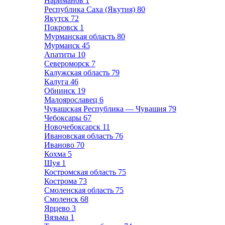
Нариманов
1
Республика Саха (Якутия)
80
Якутск
72
Покровск
1
Мурманская область
80
Мурманск
45
Апатиты
10
Североморск
7
Калужская область
79
Калуга
46
Обнинск
19
Малоярославец
6
Чувашская Республика — Чувашия
79
Чебоксары
67
Новочебоксарск
11
Ивановская область
76
Иваново
70
Кохма
5
Шуя
1
Костромская область
75
Кострома
73
Смоленская область
75
Смоленск
68
Ярцево
3
Вязьма
1