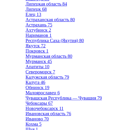
Липецкая область
84
Липецк
68
Елец
13
Астраханская область
80
Астрахань
75
Ахтубинск
2
Нариманов
1
Республика Саха (Якутия)
80
Якутск
72
Покровск
1
Мурманская область
80
Мурманск
45
Апатиты
10
Североморск
7
Калужская область
79
Калуга
46
Обнинск
19
Малоярославец
6
Чувашская Республика — Чувашия
79
Чебоксары
67
Новочебоксарск
11
Ивановская область
76
Иваново
70
Кохма
5
Шуя
1