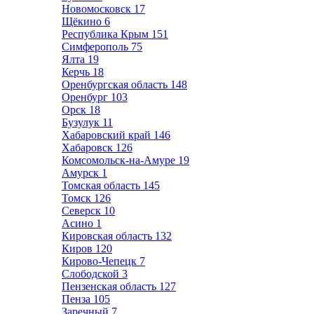
Новомосковск
17
Щёкино
6
Республика Крым
151
Симферополь
75
Ялта
19
Керчь
18
Оренбургская область
148
Оренбург
103
Орск
18
Бузулук
11
Хабаровский край
146
Хабаровск
126
Комсомольск-на-Амуре
19
Амурск
1
Томская область
145
Томск
126
Северск
10
Асино
1
Кировская область
132
Киров
120
Кирово-Чепецк
7
Слободской
3
Пензенская область
127
Пенза
105
Заречный
7