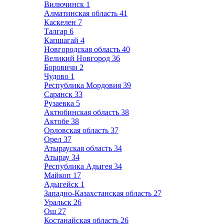
Вилючинск
1
Алматинская область
41
Каскелен
7
Талгар
6
Капшагай
4
Новгородская область
40
Великий Новгород
36
Боровичи
2
Чудово
1
Республика Мордовия
39
Саранск
33
Рузаевка
5
Актюбинская область
38
Актобе
38
Орловская область
37
Орел
37
Атырауская область
34
Атырау
34
Республика Адыгея
34
Майкоп
17
Адыгейск
1
Западно-Казахстанская область
27
Уральск
26
Ош
27
Костанайская область
26