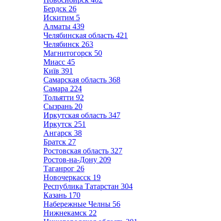
Бердск
26
Искитим
5
Алматы
439
Челябинская область
421
Челябинск
263
Магнитогорск
50
Миасс
45
Київ
391
Самарская область
368
Самара
224
Тольятти
92
Сызрань
20
Иркутская область
347
Иркутск
251
Ангарск
38
Братск
27
Ростовская область
327
Ростов-на-Дону
209
Таганрог
26
Новочеркасск
19
Республика Татарстан
304
Казань
170
Набережные Челны
56
Нижнекамск
22