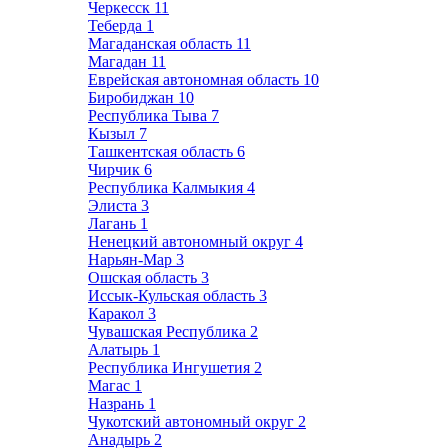
Черкесск
11
Теберда
1
Магаданская область
11
Магадан
11
Еврейская автономная область
10
Биробиджан
10
Республика Тыва
7
Кызыл
7
Ташкентская область
6
Чирчик
6
Республика Калмыкия
4
Элиста
3
Лагань
1
Ненецкий автономный округ
4
Нарьян-Мар
3
Ошская область
3
Иссык-Кульская область
3
Каракол
3
Чувашская Республика
2
Алатырь
1
Республика Ингушетия
2
Магас
1
Назрань
1
Чукотский автономный округ
2
Анадырь
2