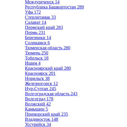
Междуреченск
14
Республика Башкортостан
289
Уфа
172
Стерлитамак
33
Салават
14
Пермский край
283
Пермь
231
Березники
14
Соликамск
6
Тюменская область
280
Тюмень
250
Тобольск
18
Ишим
4
Красноярский край
280
Красноярск
201
Норильск
38
Железногорск
12
Нур-Султан
245
Волгоградская область
243
Волгоград
178
Волжский
42
Камышин
5
Приморский край
235
Владивосток
148
Уссурийск
34