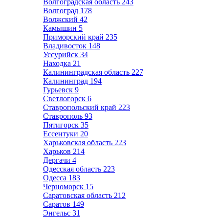
Волгоградская область
243
Волгоград
178
Волжский
42
Камышин
5
Приморский край
235
Владивосток
148
Уссурийск
34
Находка
21
Калининградская область
227
Калининград
194
Гурьевск
9
Светлогорск
6
Ставропольский край
223
Ставрополь
93
Пятигорск
35
Ессентуки
20
Харьковская область
223
Харьков
214
Дергачи
4
Одесская область
223
Одесса
183
Черноморск
15
Саратовская область
212
Саратов
149
Энгельс
31