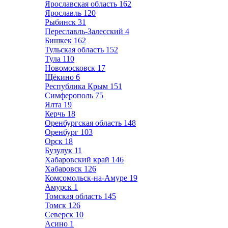
Ярославская область
162
Ярославль
120
Рыбинск
31
Переславль-Залесский
4
Бишкек
162
Тульская область
152
Тула
110
Новомосковск
17
Щёкино
6
Республика Крым
151
Симферополь
75
Ялта
19
Керчь
18
Оренбургская область
148
Оренбург
103
Орск
18
Бузулук
11
Хабаровский край
146
Хабаровск
126
Комсомольск-на-Амуре
19
Амурск
1
Томская область
145
Томск
126
Северск
10
Асино
1