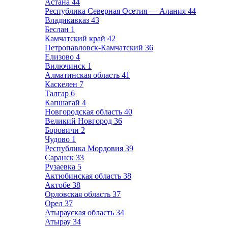
Астана
44
Республика Северная Осетия — Алания
44
Владикавказ
43
Беслан
1
Камчатский край
42
Петропавловск-Камчатский
36
Елизово
4
Вилючинск
1
Алматинская область
41
Каскелен
7
Талгар
6
Капшагай
4
Новгородская область
40
Великий Новгород
36
Боровичи
2
Чудово
1
Республика Мордовия
39
Саранск
33
Рузаевка
5
Актюбинская область
38
Актобе
38
Орловская область
37
Орел
37
Атырауская область
34
Атырау
34