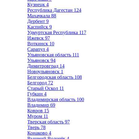
Кузнецк
4
Республика Дагестан
124
Махачкала
88
Дербент
9
Каспийск
9
Удмуртская Республика
117
Ижевск
97
Воткинск
10
Сарапул
4
Ульяновская область
111
Ульяновск
94
Димитровград
14
Новоульяновск
1
Белгородская область
108
Белгород
72
Старый Оскол
11
Губкин
4
Владимирская область
100
Владимир
69
Ковров
15
Муром
11
Тверская область
97
Тверь
78
Конаково
4
Вышний Волочёк
4