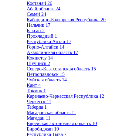
Костанай
26
Абай область
24
Семей
24
Кабардино-Балкарская Республика
20
Нальчик
17
Баксан
2
Прохладный
1
Республика Алтай
17
Горно-Алтайск
14
Акмолинская область
17
Кокшетау
14
Щучинск
2
Северо-Казахстанская область
15
Петропавловск
15
Чуйская область
14
Кант
4
Токмок
1
Карачаево-Черкесская Республика
12
Черкесск
11
Теберда
1
Магаданская область
11
Магадан
11
Еврейская автономная область
10
Биробиджан
10
Республика Тыва
7