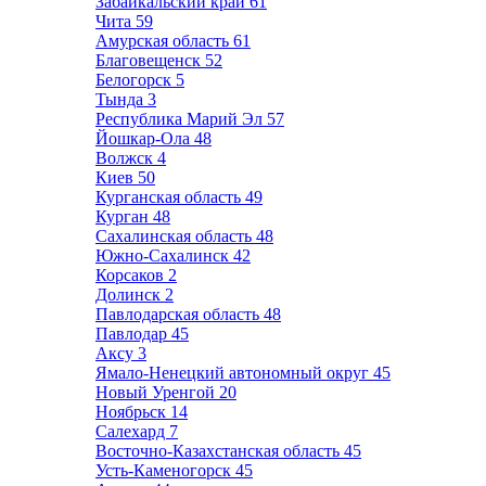
Забайкальский край
61
Чита
59
Амурская область
61
Благовещенск
52
Белогорск
5
Тында
3
Республика Марий Эл
57
Йошкар-Ола
48
Волжск
4
Киев
50
Курганская область
49
Курган
48
Сахалинская область
48
Южно-Сахалинск
42
Корсаков
2
Долинск
2
Павлодарская область
48
Павлодар
45
Аксу
3
Ямало-Ненецкий автономный округ
45
Новый Уренгой
20
Ноябрьск
14
Салехард
7
Восточно-Казахстанская область
45
Усть-Каменогорск
45