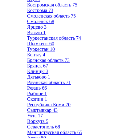
Костромская область
75
Кострома
73
Смоленская область
75
Смоленск
68
Ярцево
3
Вязьма
1
Туркестанская область
74
Шымкент
60
Туркестан
10
Кентау
4
Брянская область
73
Брянск
67
Клинцы
3
Дятьково
1
Рязанская область
71
Рязань
66
Рыбное
1
Скопин
1
Республика Коми
70
Сыктывкар
43
Ухта
17
Воркута
5
Севастополь
68
Мангистауская область
65
Актау
59