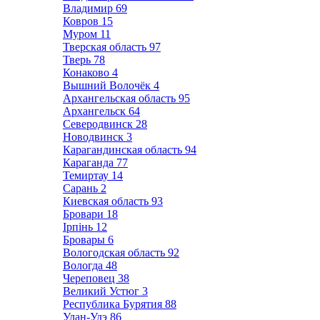
Владимир
69
Ковров
15
Муром
11
Тверская область
97
Тверь
78
Конаково
4
Вышний Волочёк
4
Архангельская область
95
Архангельск
64
Северодвинск
28
Новодвинск
3
Карагандинская область
94
Караганда
77
Темиртау
14
Сарань
2
Киевская область
93
Бровари
18
Ірпінь
12
Бровары
6
Вологодская область
92
Вологда
48
Череповец
38
Великий Устюг
3
Республика Бурятия
88
Улан-Удэ
86