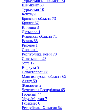
Туркестанская область
74
Шымкент
60
Туркестан
10
Кентау
4
Брянская область
73
Брянск
67
Клинцы
3
Дятьково
1
Рязанская область
71
Рязань
66
Рыбное
1
Скопин
1
Республика Коми
70
Сыктывкар
43
Ухта
17
Воркута
5
Севастополь
68
Мангистауская область
65
Актау
59
Жанаозен
2
Чеченская Республика
65
Грозный
44
Урус-Мартан
7
Гудермес
6
Республика Хакасия
64