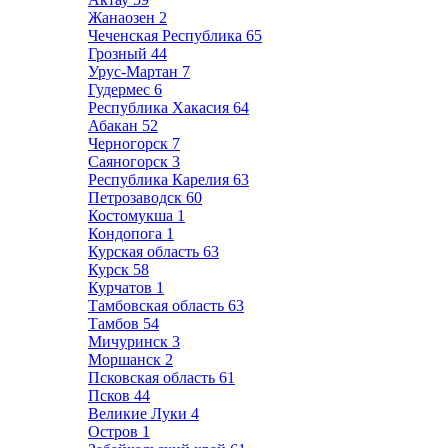
Жанаозен
2
Чеченская Республика
65
Грозный
44
Урус-Мартан
7
Гудермес
6
Республика Хакасия
64
Абакан
52
Черногорск
7
Саяногорск
3
Республика Карелия
63
Петрозаводск
60
Костомукша
1
Кондопога
1
Курская область
63
Курск
58
Курчатов
1
Тамбовская область
63
Тамбов
54
Мичуринск
3
Моршанск
2
Псковская область
61
Псков
44
Великие Луки
4
Остров
1