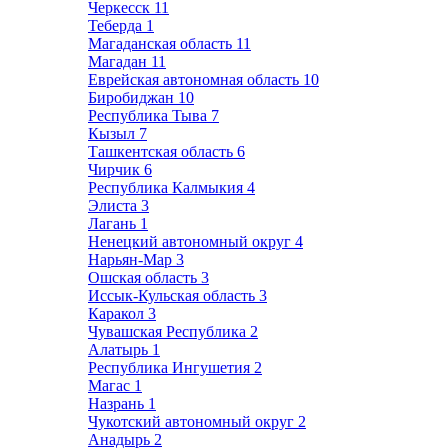
Черкесск
11
Теберда
1
Магаданская область
11
Магадан
11
Еврейская автономная область
10
Биробиджан
10
Республика Тыва
7
Кызыл
7
Ташкентская область
6
Чирчик
6
Республика Калмыкия
4
Элиста
3
Лагань
1
Ненецкий автономный округ
4
Нарьян-Мар
3
Ошская область
3
Иссык-Кульская область
3
Каракол
3
Чувашская Республика
2
Алатырь
1
Республика Ингушетия
2
Магас
1
Назрань
1
Чукотский автономный округ
2
Анадырь
2