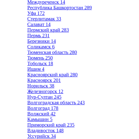
Междуреченск
14
Республика Башкортостан
289
Уфа
172
Стерлитамак
33
Салават
14
Пермский край
283
Пермь
231
Березники
14
Соликамск
6
Тюменская область
280
Тюмень
250
Тобольск
18
Ишим
4
Красноярский край
280
Красноярск
201
Норильск
38
Железногорск
12
Нур-Султан
245
Волгоградская область
243
Волгоград
178
Волжский
42
Камышин
5
Приморский край
235
Владивосток
148
Уссурийск
34