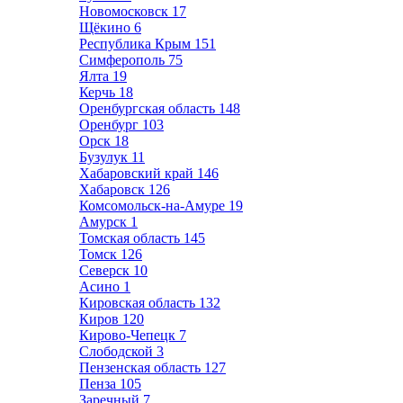
Новомосковск
17
Щёкино
6
Республика Крым
151
Симферополь
75
Ялта
19
Керчь
18
Оренбургская область
148
Оренбург
103
Орск
18
Бузулук
11
Хабаровский край
146
Хабаровск
126
Комсомольск-на-Амуре
19
Амурск
1
Томская область
145
Томск
126
Северск
10
Асино
1
Кировская область
132
Киров
120
Кирово-Чепецк
7
Слободской
3
Пензенская область
127
Пенза
105
Заречный
7