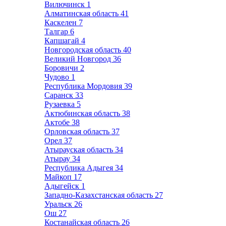
Вилючинск
1
Алматинская область
41
Каскелен
7
Талгар
6
Капшагай
4
Новгородская область
40
Великий Новгород
36
Боровичи
2
Чудово
1
Республика Мордовия
39
Саранск
33
Рузаевка
5
Актюбинская область
38
Актобе
38
Орловская область
37
Орел
37
Атырауская область
34
Атырау
34
Республика Адыгея
34
Майкоп
17
Адыгейск
1
Западно-Казахстанская область
27
Уральск
26
Ош
27
Костанайская область
26