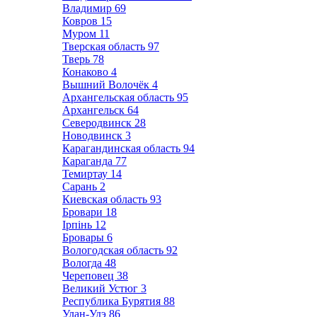
Владимир
69
Ковров
15
Муром
11
Тверская область
97
Тверь
78
Конаково
4
Вышний Волочёк
4
Архангельская область
95
Архангельск
64
Северодвинск
28
Новодвинск
3
Карагандинская область
94
Караганда
77
Темиртау
14
Сарань
2
Киевская область
93
Бровари
18
Ірпінь
12
Бровары
6
Вологодская область
92
Вологда
48
Череповец
38
Великий Устюг
3
Республика Бурятия
88
Улан-Удэ
86