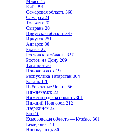
Миасс
45
Київ
391
Самарская область
368
Самара
224
Тольятти
92
Сызрань
20
Иркутская область
347
Иркутск
251
Ангарск
38
Братск
27
Ростовская область
327
Ростов-на-Дону
209
Таганрог
26
Новочеркасск
19
Республика Татарстан
304
Казань
170
Набережные Челны
56
Нижнекамск
22
Нижегородская область
301
Нижний Новгород
212
Дзержинск
22
Бор
10
Кемеровская область — Кузбасс
301
Кемерово
143
Новокузнецк
86