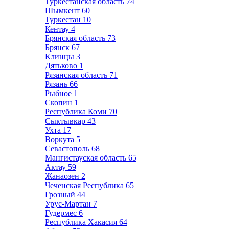
Туркестанская область
74
Шымкент
60
Туркестан
10
Кентау
4
Брянская область
73
Брянск
67
Клинцы
3
Дятьково
1
Рязанская область
71
Рязань
66
Рыбное
1
Скопин
1
Республика Коми
70
Сыктывкар
43
Ухта
17
Воркута
5
Севастополь
68
Мангистауская область
65
Актау
59
Жанаозен
2
Чеченская Республика
65
Грозный
44
Урус-Мартан
7
Гудермес
6
Республика Хакасия
64