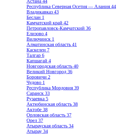
Астана
44
Республика Северная Осетия — Алания
44
Владикавказ
43
Беслан
1
Камчатский край
42
Петропавловск-Камчатский
36
Елизово
4
Вилючинск
1
Алматинская область
41
Каскелен
7
Талгар
6
Капшагай
4
Новгородская область
40
Великий Новгород
36
Боровичи
2
Чудово
1
Республика Мордовия
39
Саранск
33
Рузаевка
5
Актюбинская область
38
Актобе
38
Орловская область
37
Орел
37
Атырауская область
34
Атырау
34