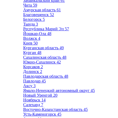
Забайкальский край
61
Чита
59
Амурская область
61
Благовещенск
52
Белогорск
5
Тында
3
Республика Марий Эл
57
Йошкар-Ола
48
Волжск
4
Киев
50
Курганская область
49
Курган
48
Сахалинская область
48
Южно-Сахалинск
42
Корсаков
2
Долинск
2
Павлодарская область
48
Павлодар
45
Аксу
3
Ямало-Ненецкий автономный округ
45
Новый Уренгой
20
Ноябрьск
14
Салехард
7
Восточно-Казахстанская область
45
Усть-Каменогорск
45