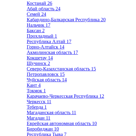
Костанай
26
Абай область
24
Семей
24
Кабардино-Балкарская Республика
20
Нальчик
17
Баксан
2
Прохладный
1
Республика Алтай
17
Горно-Алтайск
14
Акмолинская область
17
Кокшетау
14
Щучинск
2
Северо-Казахстанская область
15
Петропавловск
15
Чуйская область
14
Кант
4
Токмок
1
Карачаево-Черкесская Республика
12
Черкесск
11
Теберда
1
Магаданская область
11
Магадан
11
Еврейская автономная область
10
Биробиджан
10
Республика Тыва
7