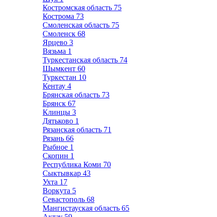
Костромская область
75
Кострома
73
Смоленская область
75
Смоленск
68
Ярцево
3
Вязьма
1
Туркестанская область
74
Шымкент
60
Туркестан
10
Кентау
4
Брянская область
73
Брянск
67
Клинцы
3
Дятьково
1
Рязанская область
71
Рязань
66
Рыбное
1
Скопин
1
Республика Коми
70
Сыктывкар
43
Ухта
17
Воркута
5
Севастополь
68
Мангистауская область
65
Актау
59