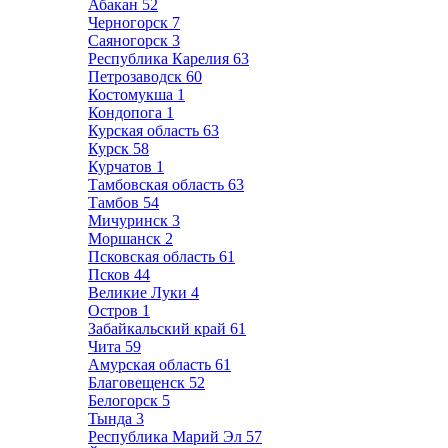
Абакан
52
Черногорск
7
Саяногорск
3
Республика Карелия
63
Петрозаводск
60
Костомукша
1
Кондопога
1
Курская область
63
Курск
58
Курчатов
1
Тамбовская область
63
Тамбов
54
Мичуринск
3
Моршанск
2
Псковская область
61
Псков
44
Великие Луки
4
Остров
1
Забайкальский край
61
Чита
59
Амурская область
61
Благовещенск
52
Белогорск
5
Тында
3
Республика Марий Эл
57