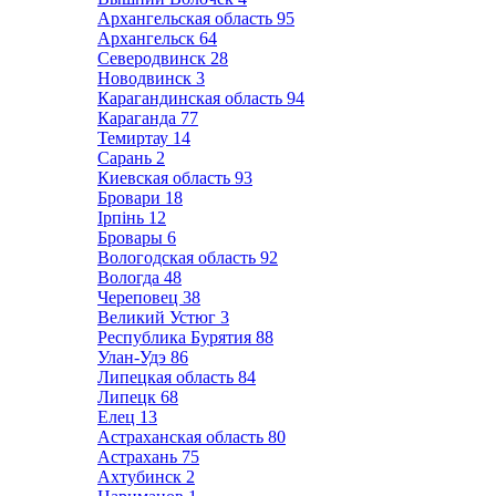
Архангельская область
95
Архангельск
64
Северодвинск
28
Новодвинск
3
Карагандинская область
94
Караганда
77
Темиртау
14
Сарань
2
Киевская область
93
Бровари
18
Ірпінь
12
Бровары
6
Вологодская область
92
Вологда
48
Череповец
38
Великий Устюг
3
Республика Бурятия
88
Улан-Удэ
86
Липецкая область
84
Липецк
68
Елец
13
Астраханская область
80
Астрахань
75
Ахтубинск
2