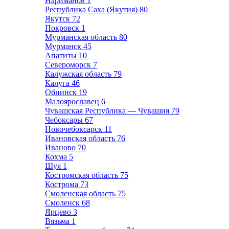
Нариманов
1
Республика Саха (Якутия)
80
Якутск
72
Покровск
1
Мурманская область
80
Мурманск
45
Апатиты
10
Североморск
7
Калужская область
79
Калуга
46
Обнинск
19
Малоярославец
6
Чувашская Республика — Чувашия
79
Чебоксары
67
Новочебоксарск
11
Ивановская область
76
Иваново
70
Кохма
5
Шуя
1
Костромская область
75
Кострома
73
Смоленская область
75
Смоленск
68
Ярцево
3
Вязьма
1