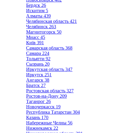
Бердск
26
Искитим
5
Алматы
439
Челябинская область
421
Челябинск
263
Магнитогорск
50
Миасс
45
Київ
391
Самарская область
368
Самара
224
Тольятти
92
Сызрань
20
Иркутская область
347
Иркутск
251
Ангарск
38
Братск
27
Ростовская область
327
Ростов-на-Дону
209
Таганрог
26
Новочеркасск
19
Республика Татарстан
304
Казань
170
Набережные Челны
56
Нижнекамск
22