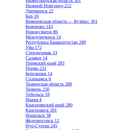
Нижегородская область
301
Нижний Новгород
212
Дзержинск
22
Бор
10
Кемеровская область — Кузбасс
301
Кемерово
143
Новокузнецк
86
Междуреченск
14
Республика Башкортостан
289
Уфа
172
Стерлитамак
33
Салават
14
Пермский край
283
Пермь
231
Березники
14
Соликамск
6
Тюменская область
280
Тюмень
250
Тобольск
18
Ишим
4
Красноярский край
280
Красноярск
201
Норильск
38
Железногорск
12
Нур-Султан
245