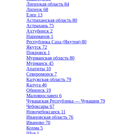
Липецкая область
84
Липецк
68
Елец
13
Астраханская область
80
Астрахань
75
Ахтубинск
2
Нариманов
1
Республика Саха (Якутия)
80
Якутск
72
Покровск
1
Мурманская область
80
Мурманск
45
Апатиты
10
Североморск
7
Калужская область
79
Калуга
46
Обнинск
19
Малоярославец
6
Чувашская Республика — Чувашия
79
Чебоксары
67
Новочебоксарск
11
Ивановская область
76
Иваново
70
Кохма
5
Шуя
1