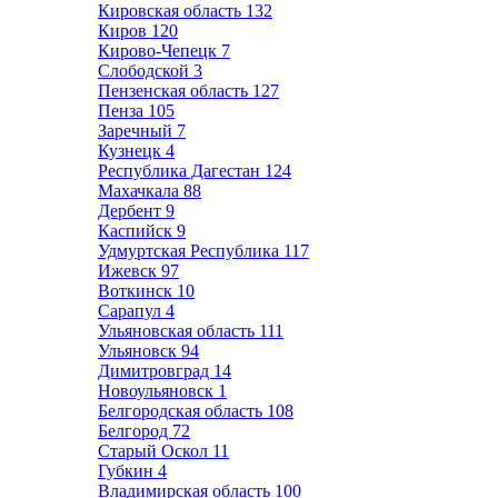
Кировская область
132
Киров
120
Кирово-Чепецк
7
Слободской
3
Пензенская область
127
Пенза
105
Заречный
7
Кузнецк
4
Республика Дагестан
124
Махачкала
88
Дербент
9
Каспийск
9
Удмуртская Республика
117
Ижевск
97
Воткинск
10
Сарапул
4
Ульяновская область
111
Ульяновск
94
Димитровград
14
Новоульяновск
1
Белгородская область
108
Белгород
72
Старый Оскол
11
Губкин
4
Владимирская область
100