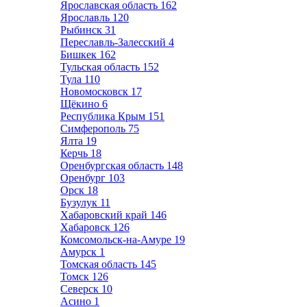
Ярославская область
162
Ярославль
120
Рыбинск
31
Переславль-Залесский
4
Бишкек
162
Тульская область
152
Тула
110
Новомосковск
17
Щёкино
6
Республика Крым
151
Симферополь
75
Ялта
19
Керчь
18
Оренбургская область
148
Оренбург
103
Орск
18
Бузулук
11
Хабаровский край
146
Хабаровск
126
Комсомольск-на-Амуре
19
Амурск
1
Томская область
145
Томск
126
Северск
10
Асино
1