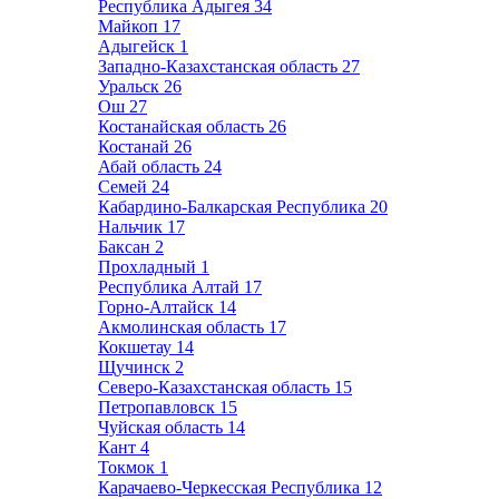
Республика Адыгея
34
Майкоп
17
Адыгейск
1
Западно-Казахстанская область
27
Уральск
26
Ош
27
Костанайская область
26
Костанай
26
Абай область
24
Семей
24
Кабардино-Балкарская Республика
20
Нальчик
17
Баксан
2
Прохладный
1
Республика Алтай
17
Горно-Алтайск
14
Акмолинская область
17
Кокшетау
14
Щучинск
2
Северо-Казахстанская область
15
Петропавловск
15
Чуйская область
14
Кант
4
Токмок
1
Карачаево-Черкесская Республика
12