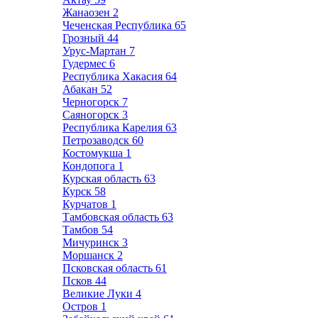
Жанаозен
2
Чеченская Республика
65
Грозный
44
Урус-Мартан
7
Гудермес
6
Республика Хакасия
64
Абакан
52
Черногорск
7
Саяногорск
3
Республика Карелия
63
Петрозаводск
60
Костомукша
1
Кондопога
1
Курская область
63
Курск
58
Курчатов
1
Тамбовская область
63
Тамбов
54
Мичуринск
3
Моршанск
2
Псковская область
61
Псков
44
Великие Луки
4
Остров
1