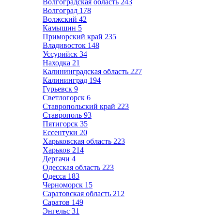
Волгоградская область
243
Волгоград
178
Волжский
42
Камышин
5
Приморский край
235
Владивосток
148
Уссурийск
34
Находка
21
Калининградская область
227
Калининград
194
Гурьевск
9
Светлогорск
6
Ставропольский край
223
Ставрополь
93
Пятигорск
35
Ессентуки
20
Харьковская область
223
Харьков
214
Дергачи
4
Одесская область
223
Одесса
183
Черноморск
15
Саратовская область
212
Саратов
149
Энгельс
31