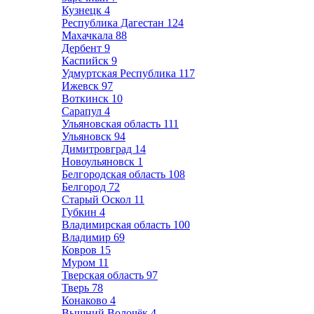
Кузнецк
4
Республика Дагестан
124
Махачкала
88
Дербент
9
Каспийск
9
Удмуртская Республика
117
Ижевск
97
Воткинск
10
Сарапул
4
Ульяновская область
111
Ульяновск
94
Димитровград
14
Новоульяновск
1
Белгородская область
108
Белгород
72
Старый Оскол
11
Губкин
4
Владимирская область
100
Владимир
69
Ковров
15
Муром
11
Тверская область
97
Тверь
78
Конаково
4
Вышний Волочёк
4