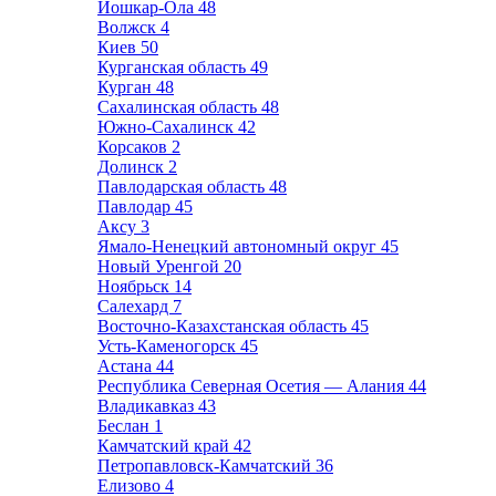
Йошкар-Ола
48
Волжск
4
Киев
50
Курганская область
49
Курган
48
Сахалинская область
48
Южно-Сахалинск
42
Корсаков
2
Долинск
2
Павлодарская область
48
Павлодар
45
Аксу
3
Ямало-Ненецкий автономный округ
45
Новый Уренгой
20
Ноябрьск
14
Салехард
7
Восточно-Казахстанская область
45
Усть-Каменогорск
45
Астана
44
Республика Северная Осетия — Алания
44
Владикавказ
43
Беслан
1
Камчатский край
42
Петропавловск-Камчатский
36
Елизово
4