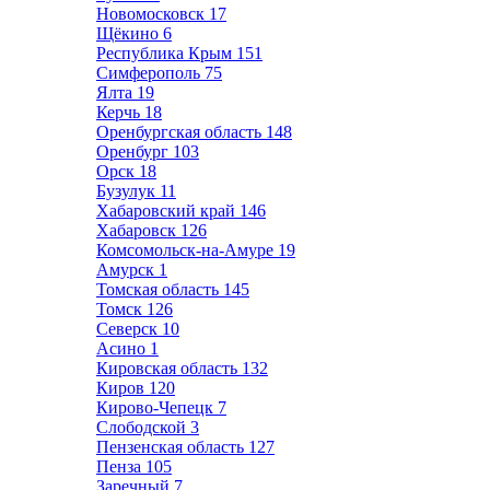
Новомосковск
17
Щёкино
6
Республика Крым
151
Симферополь
75
Ялта
19
Керчь
18
Оренбургская область
148
Оренбург
103
Орск
18
Бузулук
11
Хабаровский край
146
Хабаровск
126
Комсомольск-на-Амуре
19
Амурск
1
Томская область
145
Томск
126
Северск
10
Асино
1
Кировская область
132
Киров
120
Кирово-Чепецк
7
Слободской
3
Пензенская область
127
Пенза
105
Заречный
7