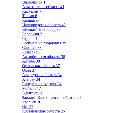
Вилючинск
1
Алматинская область
41
Каскелен
7
Талгар
6
Капшагай
4
Новгородская область
40
Великий Новгород
36
Боровичи
2
Чудово
1
Республика Мордовия
39
Саранск
33
Рузаевка
5
Актюбинская область
38
Актобе
38
Орловская область
37
Орел
37
Атырауская область
34
Атырау
34
Республика Адыгея
34
Майкоп
17
Адыгейск
1
Западно-Казахстанская область
27
Уральск
26
Ош
27
Костанайская область
26