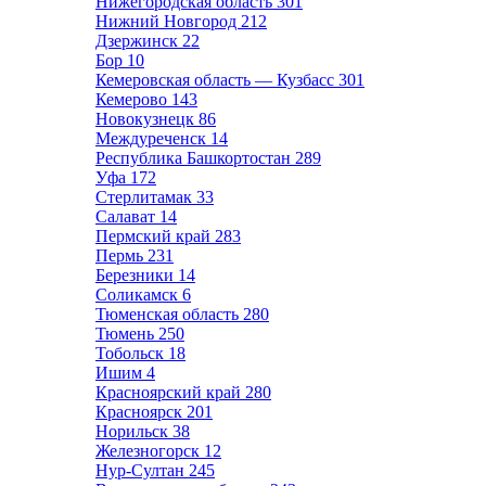
Нижегородская область
301
Нижний Новгород
212
Дзержинск
22
Бор
10
Кемеровская область — Кузбасс
301
Кемерово
143
Новокузнецк
86
Междуреченск
14
Республика Башкортостан
289
Уфа
172
Стерлитамак
33
Салават
14
Пермский край
283
Пермь
231
Березники
14
Соликамск
6
Тюменская область
280
Тюмень
250
Тобольск
18
Ишим
4
Красноярский край
280
Красноярск
201
Норильск
38
Железногорск
12
Нур-Султан
245