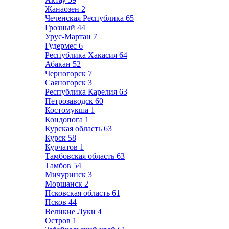
Жанаозен
2
Чеченская Республика
65
Грозный
44
Урус-Мартан
7
Гудермес
6
Республика Хакасия
64
Абакан
52
Черногорск
7
Саяногорск
3
Республика Карелия
63
Петрозаводск
60
Костомукша
1
Кондопога
1
Курская область
63
Курск
58
Курчатов
1
Тамбовская область
63
Тамбов
54
Мичуринск
3
Моршанск
2
Псковская область
61
Псков
44
Великие Луки
4
Остров
1