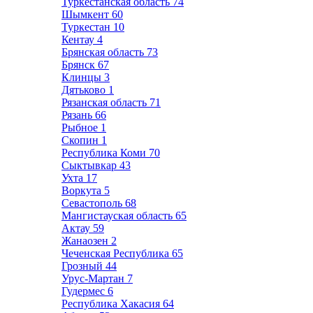
Туркестанская область
74
Шымкент
60
Туркестан
10
Кентау
4
Брянская область
73
Брянск
67
Клинцы
3
Дятьково
1
Рязанская область
71
Рязань
66
Рыбное
1
Скопин
1
Республика Коми
70
Сыктывкар
43
Ухта
17
Воркута
5
Севастополь
68
Мангистауская область
65
Актау
59
Жанаозен
2
Чеченская Республика
65
Грозный
44
Урус-Мартан
7
Гудермес
6
Республика Хакасия
64