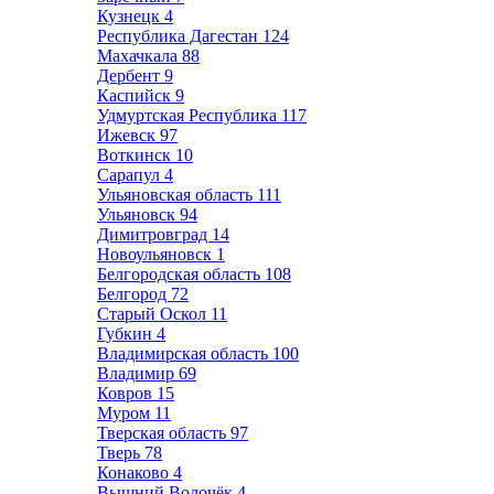
Кузнецк
4
Республика Дагестан
124
Махачкала
88
Дербент
9
Каспийск
9
Удмуртская Республика
117
Ижевск
97
Воткинск
10
Сарапул
4
Ульяновская область
111
Ульяновск
94
Димитровград
14
Новоульяновск
1
Белгородская область
108
Белгород
72
Старый Оскол
11
Губкин
4
Владимирская область
100
Владимир
69
Ковров
15
Муром
11
Тверская область
97
Тверь
78
Конаково
4
Вышний Волочёк
4