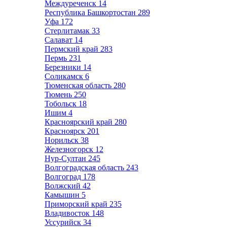
Междуреченск
14
Республика Башкортостан
289
Уфа
172
Стерлитамак
33
Салават
14
Пермский край
283
Пермь
231
Березники
14
Соликамск
6
Тюменская область
280
Тюмень
250
Тобольск
18
Ишим
4
Красноярский край
280
Красноярск
201
Норильск
38
Железногорск
12
Нур-Султан
245
Волгоградская область
243
Волгоград
178
Волжский
42
Камышин
5
Приморский край
235
Владивосток
148
Уссурийск
34