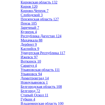
Кировская область
132
Киров
120
Кирово-Чепецк
7
Слободской
3
Пензенская область
127
Пенза
105
Заречный
7
Кузнецк
4
Республика Дагестан
124
Махачкала
88
Дербент
9
Каспийск
9
Удмуртская Республика
117
Ижевск
97
Воткинск
10
Сарапул
4
Ульяновская область
111
Ульяновск
94
Димитровград
14
Новоульяновск
1
Белгородская область
108
Белгород
72
Старый Оскол
11
Губкин
4
Владимирская область
100