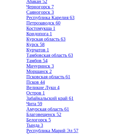
Абакан
52
Черногорск
7
Саяногорск
3
Республика Карелия
63
Петрозаводск
60
Костомукша
1
Кондопога
1
Курская область
63
Курск
58
Курчатов
1
Тамбовская область
63
Тамбов
54
Мичуринск
3
Моршанск
2
Псковская область
61
Псков
44
Великие Луки
4
Остров
1
Забайкальский край
61
Чита
59
Амурская область
61
Благовещенск
52
Белогорск
5
Тында
3
Республика Марий Эл
57