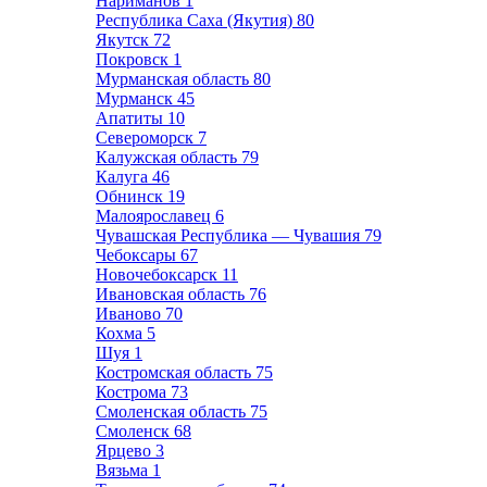
Нариманов
1
Республика Саха (Якутия)
80
Якутск
72
Покровск
1
Мурманская область
80
Мурманск
45
Апатиты
10
Североморск
7
Калужская область
79
Калуга
46
Обнинск
19
Малоярославец
6
Чувашская Республика — Чувашия
79
Чебоксары
67
Новочебоксарск
11
Ивановская область
76
Иваново
70
Кохма
5
Шуя
1
Костромская область
75
Кострома
73
Смоленская область
75
Смоленск
68
Ярцево
3
Вязьма
1