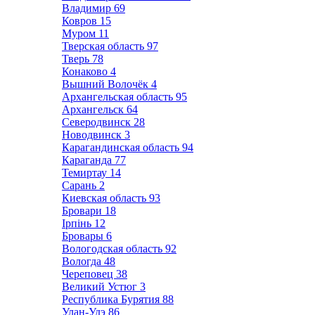
Владимир
69
Ковров
15
Муром
11
Тверская область
97
Тверь
78
Конаково
4
Вышний Волочёк
4
Архангельская область
95
Архангельск
64
Северодвинск
28
Новодвинск
3
Карагандинская область
94
Караганда
77
Темиртау
14
Сарань
2
Киевская область
93
Бровари
18
Ірпінь
12
Бровары
6
Вологодская область
92
Вологда
48
Череповец
38
Великий Устюг
3
Республика Бурятия
88
Улан-Удэ
86