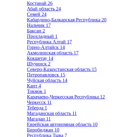
Костанай
26
Абай область
24
Семей
24
Кабардино-Балкарская Республика
20
Нальчик
17
Баксан
2
Прохладный
1
Республика Алтай
17
Горно-Алтайск
14
Акмолинская область
17
Кокшетау
14
Щучинск
2
Северо-Казахстанская область
15
Петропавловск
15
Чуйская область
14
Кант
4
Токмок
1
Карачаево-Черкесская Республика
12
Черкесск
11
Теберда
1
Магаданская область
11
Магадан
11
Еврейская автономная область
10
Биробиджан
10
Республика Тыва
7