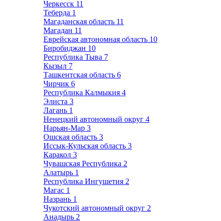
Черкесск
11
Теберда
1
Магаданская область
11
Магадан
11
Еврейская автономная область
10
Биробиджан
10
Республика Тыва
7
Кызыл
7
Ташкентская область
6
Чирчик
6
Республика Калмыкия
4
Элиста
3
Лагань
1
Ненецкий автономный округ
4
Нарьян-Мар
3
Ошская область
3
Иссык-Кульская область
3
Каракол
3
Чувашская Республика
2
Алатырь
1
Республика Ингушетия
2
Магас
1
Назрань
1
Чукотский автономный округ
2
Анадырь
2