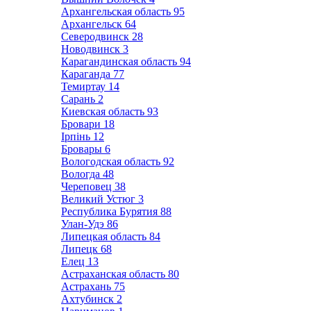
Архангельская область
95
Архангельск
64
Северодвинск
28
Новодвинск
3
Карагандинская область
94
Караганда
77
Темиртау
14
Сарань
2
Киевская область
93
Бровари
18
Ірпінь
12
Бровары
6
Вологодская область
92
Вологда
48
Череповец
38
Великий Устюг
3
Республика Бурятия
88
Улан-Удэ
86
Липецкая область
84
Липецк
68
Елец
13
Астраханская область
80
Астрахань
75
Ахтубинск
2