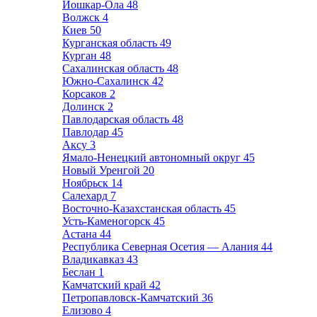
Йошкар-Ола
48
Волжск
4
Киев
50
Курганская область
49
Курган
48
Сахалинская область
48
Южно-Сахалинск
42
Корсаков
2
Долинск
2
Павлодарская область
48
Павлодар
45
Аксу
3
Ямало-Ненецкий автономный округ
45
Новый Уренгой
20
Ноябрьск
14
Салехард
7
Восточно-Казахстанская область
45
Усть-Каменогорск
45
Астана
44
Республика Северная Осетия — Алания
44
Владикавказ
43
Беслан
1
Камчатский край
42
Петропавловск-Камчатский
36
Елизово
4