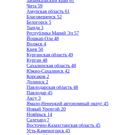
Забайкальский край
61
Чита
59
Амурская область
61
Благовещенск
52
Белогорск
5
Тында
3
Республика Марий Эл
57
Йошкар-Ола
48
Волжск
4
Киев
50
Курганская область
49
Курган
48
Сахалинская область
48
Южно-Сахалинск
42
Корсаков
2
Долинск
2
Павлодарская область
48
Павлодар
45
Аксу
3
Ямало-Ненецкий автономный округ
45
Новый Уренгой
20
Ноябрьск
14
Салехард
7
Восточно-Казахстанская область
45
Усть-Каменогорск
45