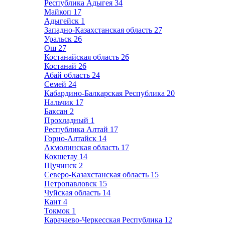
Республика Адыгея
34
Майкоп
17
Адыгейск
1
Западно-Казахстанская область
27
Уральск
26
Ош
27
Костанайская область
26
Костанай
26
Абай область
24
Семей
24
Кабардино-Балкарская Республика
20
Нальчик
17
Баксан
2
Прохладный
1
Республика Алтай
17
Горно-Алтайск
14
Акмолинская область
17
Кокшетау
14
Щучинск
2
Северо-Казахстанская область
15
Петропавловск
15
Чуйская область
14
Кант
4
Токмок
1
Карачаево-Черкесская Республика
12