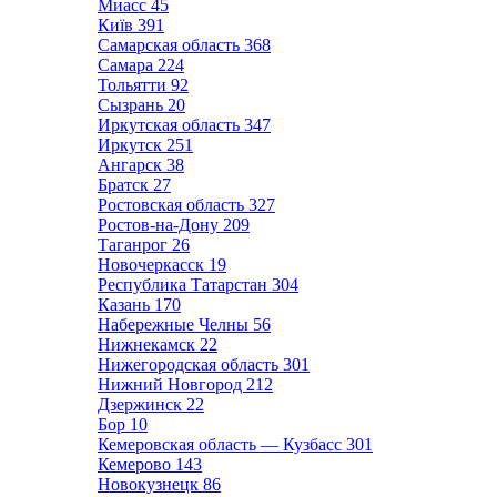
Миасс
45
Київ
391
Самарская область
368
Самара
224
Тольятти
92
Сызрань
20
Иркутская область
347
Иркутск
251
Ангарск
38
Братск
27
Ростовская область
327
Ростов-на-Дону
209
Таганрог
26
Новочеркасск
19
Республика Татарстан
304
Казань
170
Набережные Челны
56
Нижнекамск
22
Нижегородская область
301
Нижний Новгород
212
Дзержинск
22
Бор
10
Кемеровская область — Кузбасс
301
Кемерово
143
Новокузнецк
86