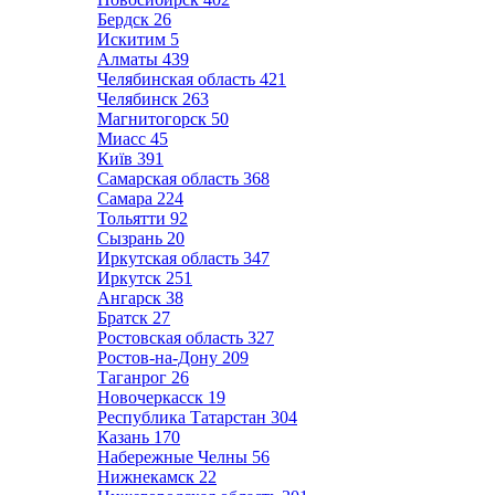
Бердск
26
Искитим
5
Алматы
439
Челябинская область
421
Челябинск
263
Магнитогорск
50
Миасс
45
Київ
391
Самарская область
368
Самара
224
Тольятти
92
Сызрань
20
Иркутская область
347
Иркутск
251
Ангарск
38
Братск
27
Ростовская область
327
Ростов-на-Дону
209
Таганрог
26
Новочеркасск
19
Республика Татарстан
304
Казань
170
Набережные Челны
56
Нижнекамск
22