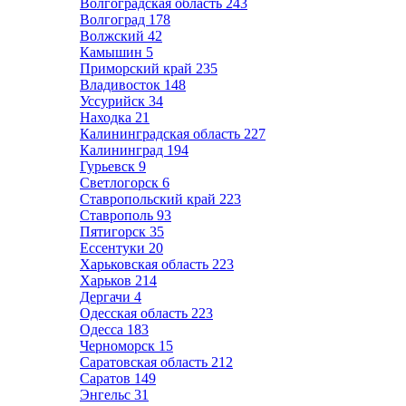
Волгоградская область
243
Волгоград
178
Волжский
42
Камышин
5
Приморский край
235
Владивосток
148
Уссурийск
34
Находка
21
Калининградская область
227
Калининград
194
Гурьевск
9
Светлогорск
6
Ставропольский край
223
Ставрополь
93
Пятигорск
35
Ессентуки
20
Харьковская область
223
Харьков
214
Дергачи
4
Одесская область
223
Одесса
183
Черноморск
15
Саратовская область
212
Саратов
149
Энгельс
31