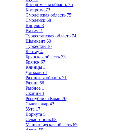
Костромская область
75
Кострома
73
Смоленская область
75
Смоленск
68
Ярцево
3
Вязьма
1
Туркестанская область
74
Шымкент
60
Туркестан
10
Кентау
4
Брянская область
73
Брянск
67
Клинцы
3
Дятьково
1
Рязанская область
71
Рязань
66
Рыбное
1
Скопин
1
Республика Коми
70
Сыктывкар
43
Ухта
17
Воркута
5
Севастополь
68
Мангистауская область
65
Актау
59