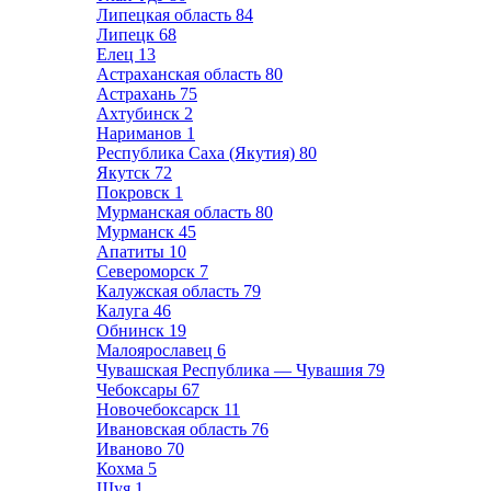
Липецкая область
84
Липецк
68
Елец
13
Астраханская область
80
Астрахань
75
Ахтубинск
2
Нариманов
1
Республика Саха (Якутия)
80
Якутск
72
Покровск
1
Мурманская область
80
Мурманск
45
Апатиты
10
Североморск
7
Калужская область
79
Калуга
46
Обнинск
19
Малоярославец
6
Чувашская Республика — Чувашия
79
Чебоксары
67
Новочебоксарск
11
Ивановская область
76
Иваново
70
Кохма
5
Шуя
1