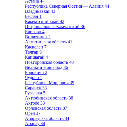
Астана
44
Республика Северная Осетия — Алания
44
Владикавказ
43
Беслан
1
Камчатский край
42
Петропавловск-Камчатский
36
Елизово
4
Вилючинск
1
Алматинская область
41
Каскелен
7
Талгар
6
Капшагай
4
Новгородская область
40
Великий Новгород
36
Боровичи
2
Чудово
1
Республика Мордовия
39
Саранск
33
Рузаевка
5
Актюбинская область
38
Актобе
38
Орловская область
37
Орел
37
Атырауская область
34
Атырау
34