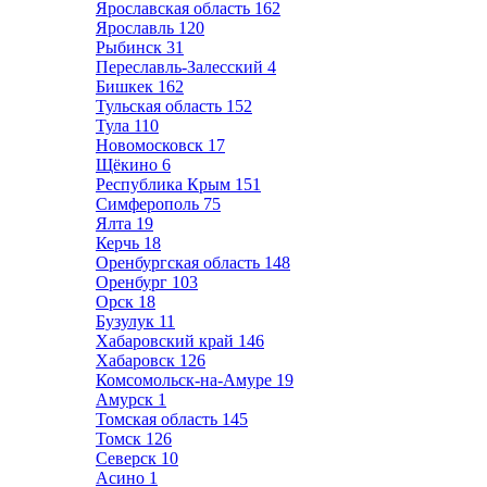
Ярославская область
162
Ярославль
120
Рыбинск
31
Переславль-Залесский
4
Бишкек
162
Тульская область
152
Тула
110
Новомосковск
17
Щёкино
6
Республика Крым
151
Симферополь
75
Ялта
19
Керчь
18
Оренбургская область
148
Оренбург
103
Орск
18
Бузулук
11
Хабаровский край
146
Хабаровск
126
Комсомольск-на-Амуре
19
Амурск
1
Томская область
145
Томск
126
Северск
10
Асино
1