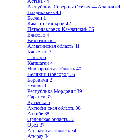
Астана
44
Республика Северная Осетия — Алания
44
Владикавказ
43
Беслан
1
Камчатский край
42
Петропавловск-Камчатский
36
Елизово
4
Вилючинск
1
Алматинская область
41
Каскелен
7
Талгар
6
Капшагай
4
Новгородская область
40
Великий Новгород
36
Боровичи
2
Чудово
1
Республика Мордовия
39
Саранск
33
Рузаевка
5
Актюбинская область
38
Актобе
38
Орловская область
37
Орел
37
Атырауская область
34
Атырау
34