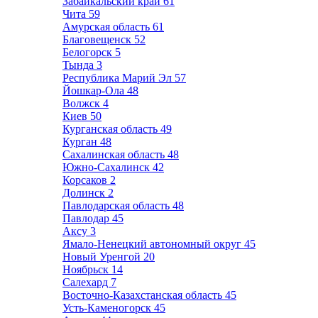
Забайкальский край
61
Чита
59
Амурская область
61
Благовещенск
52
Белогорск
5
Тында
3
Республика Марий Эл
57
Йошкар-Ола
48
Волжск
4
Киев
50
Курганская область
49
Курган
48
Сахалинская область
48
Южно-Сахалинск
42
Корсаков
2
Долинск
2
Павлодарская область
48
Павлодар
45
Аксу
3
Ямало-Ненецкий автономный округ
45
Новый Уренгой
20
Ноябрьск
14
Салехард
7
Восточно-Казахстанская область
45
Усть-Каменогорск
45