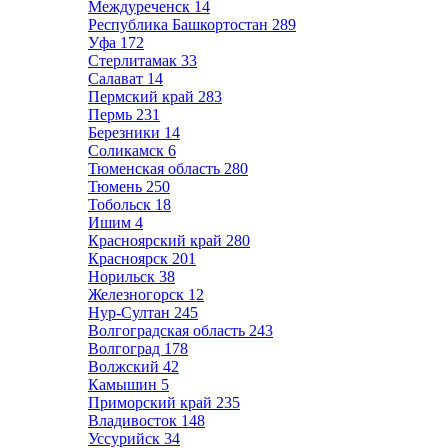
Междуреченск
14
Республика Башкортостан
289
Уфа
172
Стерлитамак
33
Салават
14
Пермский край
283
Пермь
231
Березники
14
Соликамск
6
Тюменская область
280
Тюмень
250
Тобольск
18
Ишим
4
Красноярский край
280
Красноярск
201
Норильск
38
Железногорск
12
Нур-Султан
245
Волгоградская область
243
Волгоград
178
Волжский
42
Камышин
5
Приморский край
235
Владивосток
148
Уссурийск
34