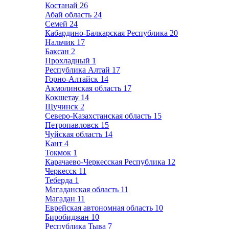
Костанай
26
Абай область
24
Семей
24
Кабардино-Балкарская Республика
20
Нальчик
17
Баксан
2
Прохладный
1
Республика Алтай
17
Горно-Алтайск
14
Акмолинская область
17
Кокшетау
14
Щучинск
2
Северо-Казахстанская область
15
Петропавловск
15
Чуйская область
14
Кант
4
Токмок
1
Карачаево-Черкесская Республика
12
Черкесск
11
Теберда
1
Магаданская область
11
Магадан
11
Еврейская автономная область
10
Биробиджан
10
Республика Тыва
7