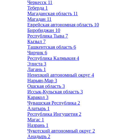
Черкесск
11
Теберда
1
Магаданская область
11
Магадан
11
Еврейская автономная область
10
Биробиджан
10
Республика Тыва
7
Кызыл
7
Ташкентская область
6
Чирчик
6
Республика Калмыкия
4
Элиста
3
Лагань
1
Ненецкий автономный округ
4
Нарьян-Мар
3
Ошская область
3
Иссык-Кульская область
3
Каракол
3
Чувашская Республика
2
Алатырь
1
Республика Ингушетия
2
Магас
1
Назрань
1
Чукотский автономный округ
2
Анадырь
2