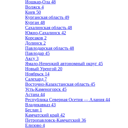
Йошкар-Ола
48
Волжск
4
Киев
50
Курганская область
49
Курган
48
Сахалинская область
48
Южно-Сахалинск
42
Корсаков
2
Долинск
2
Павлодарская область
48
Павлодар
45
Аксу
3
Ямало-Ненецкий автономный округ
45
Новый Уренгой
20
Ноябрьск
14
Салехард
7
Восточно-Казахстанская область
45
Усть-Каменогорск
45
Астана
44
Республика Северная Осетия — Алания
44
Владикавказ
43
Беслан
1
Камчатский край
42
Петропавловск-Камчатский
36
Елизово
4