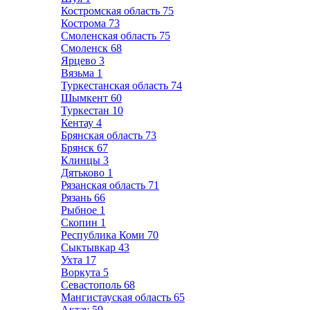
Костромская область
75
Кострома
73
Смоленская область
75
Смоленск
68
Ярцево
3
Вязьма
1
Туркестанская область
74
Шымкент
60
Туркестан
10
Кентау
4
Брянская область
73
Брянск
67
Клинцы
3
Дятьково
1
Рязанская область
71
Рязань
66
Рыбное
1
Скопин
1
Республика Коми
70
Сыктывкар
43
Ухта
17
Воркута
5
Севастополь
68
Мангистауская область
65
Актау
59