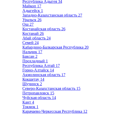
Республика Адыгея
34
Майкоп
17
Адыгейск
1
Западно-Казахстанская область
27
Уральск
26
Ош
27
Костанайская область
26
Костанай
26
Абай область
24
Семей
24
Кабардино-Балкарская Республика
20
Нальчик
17
Баксан
2
Прохладный
1
Республика Алтай
17
Горно-Алтайск
14
Акмолинская область
17
Кокшетау
14
Щучинск
2
Северо-Казахстанская область
15
Петропавловск
15
Чуйская область
14
Кант
4
Токмок
1
Карачаево-Черкесская Республика
12