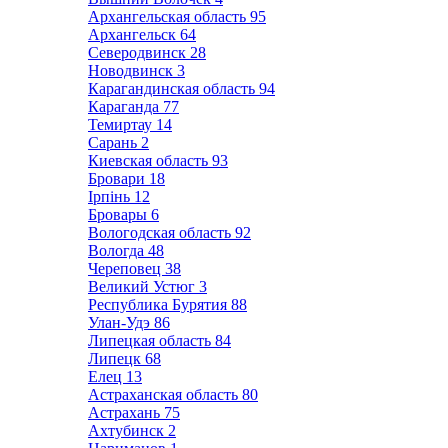
Архангельская область
95
Архангельск
64
Северодвинск
28
Новодвинск
3
Карагандинская область
94
Караганда
77
Темиртау
14
Сарань
2
Киевская область
93
Бровари
18
Ірпінь
12
Бровары
6
Вологодская область
92
Вологда
48
Череповец
38
Великий Устюг
3
Республика Бурятия
88
Улан-Удэ
86
Липецкая область
84
Липецк
68
Елец
13
Астраханская область
80
Астрахань
75
Ахтубинск
2