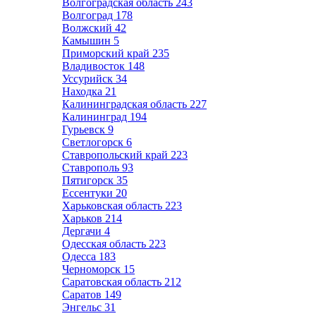
Волгоградская область
243
Волгоград
178
Волжский
42
Камышин
5
Приморский край
235
Владивосток
148
Уссурийск
34
Находка
21
Калининградская область
227
Калининград
194
Гурьевск
9
Светлогорск
6
Ставропольский край
223
Ставрополь
93
Пятигорск
35
Ессентуки
20
Харьковская область
223
Харьков
214
Дергачи
4
Одесская область
223
Одесса
183
Черноморск
15
Саратовская область
212
Саратов
149
Энгельс
31