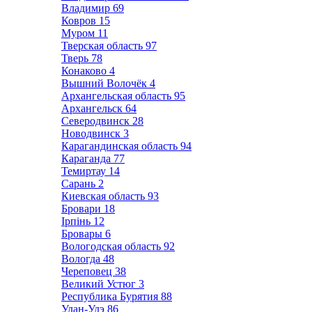
Владимир
69
Ковров
15
Муром
11
Тверская область
97
Тверь
78
Конаково
4
Вышний Волочёк
4
Архангельская область
95
Архангельск
64
Северодвинск
28
Новодвинск
3
Карагандинская область
94
Караганда
77
Темиртау
14
Сарань
2
Киевская область
93
Бровари
18
Ірпінь
12
Бровары
6
Вологодская область
92
Вологда
48
Череповец
38
Великий Устюг
3
Республика Бурятия
88
Улан-Удэ
86