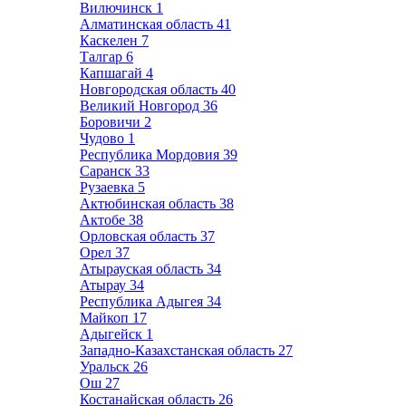
Вилючинск
1
Алматинская область
41
Каскелен
7
Талгар
6
Капшагай
4
Новгородская область
40
Великий Новгород
36
Боровичи
2
Чудово
1
Республика Мордовия
39
Саранск
33
Рузаевка
5
Актюбинская область
38
Актобе
38
Орловская область
37
Орел
37
Атырауская область
34
Атырау
34
Республика Адыгея
34
Майкоп
17
Адыгейск
1
Западно-Казахстанская область
27
Уральск
26
Ош
27
Костанайская область
26