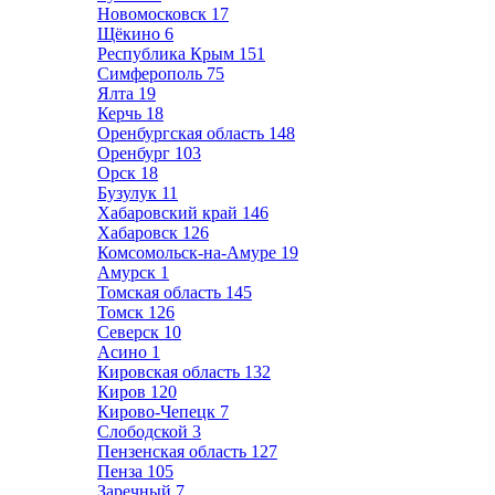
Новомосковск
17
Щёкино
6
Республика Крым
151
Симферополь
75
Ялта
19
Керчь
18
Оренбургская область
148
Оренбург
103
Орск
18
Бузулук
11
Хабаровский край
146
Хабаровск
126
Комсомольск-на-Амуре
19
Амурск
1
Томская область
145
Томск
126
Северск
10
Асино
1
Кировская область
132
Киров
120
Кирово-Чепецк
7
Слободской
3
Пензенская область
127
Пенза
105
Заречный
7