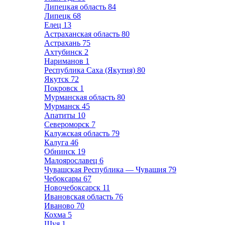
Липецкая область
84
Липецк
68
Елец
13
Астраханская область
80
Астрахань
75
Ахтубинск
2
Нариманов
1
Республика Саха (Якутия)
80
Якутск
72
Покровск
1
Мурманская область
80
Мурманск
45
Апатиты
10
Североморск
7
Калужская область
79
Калуга
46
Обнинск
19
Малоярославец
6
Чувашская Республика — Чувашия
79
Чебоксары
67
Новочебоксарск
11
Ивановская область
76
Иваново
70
Кохма
5
Шуя
1