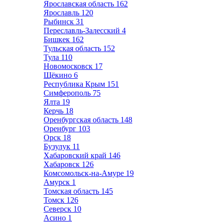
Ярославская область
162
Ярославль
120
Рыбинск
31
Переславль-Залесский
4
Бишкек
162
Тульская область
152
Тула
110
Новомосковск
17
Щёкино
6
Республика Крым
151
Симферополь
75
Ялта
19
Керчь
18
Оренбургская область
148
Оренбург
103
Орск
18
Бузулук
11
Хабаровский край
146
Хабаровск
126
Комсомольск-на-Амуре
19
Амурск
1
Томская область
145
Томск
126
Северск
10
Асино
1