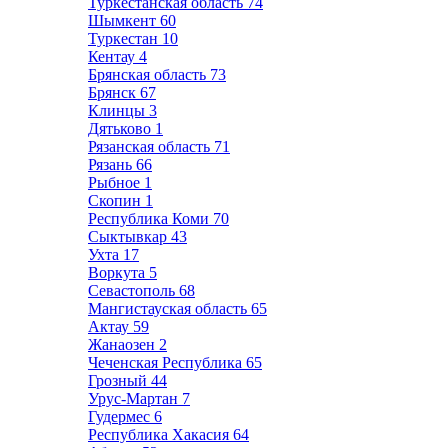
Туркестанская область
74
Шымкент
60
Туркестан
10
Кентау
4
Брянская область
73
Брянск
67
Клинцы
3
Дятьково
1
Рязанская область
71
Рязань
66
Рыбное
1
Скопин
1
Республика Коми
70
Сыктывкар
43
Ухта
17
Воркута
5
Севастополь
68
Мангистауская область
65
Актау
59
Жанаозен
2
Чеченская Республика
65
Грозный
44
Урус-Мартан
7
Гудермес
6
Республика Хакасия
64