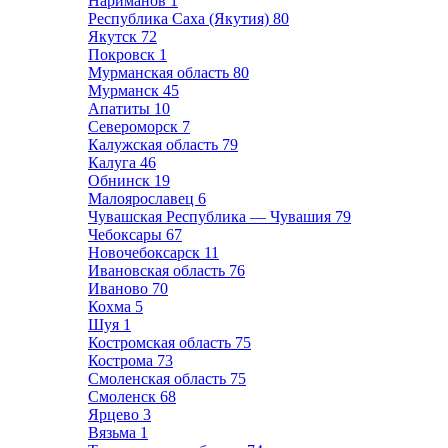
Нариманов
1
Республика Саха (Якутия)
80
Якутск
72
Покровск
1
Мурманская область
80
Мурманск
45
Апатиты
10
Североморск
7
Калужская область
79
Калуга
46
Обнинск
19
Малоярославец
6
Чувашская Республика — Чувашия
79
Чебоксары
67
Новочебоксарск
11
Ивановская область
76
Иваново
70
Кохма
5
Шуя
1
Костромская область
75
Кострома
73
Смоленская область
75
Смоленск
68
Ярцево
3
Вязьма
1