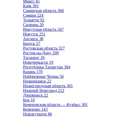
Миасс
45
Київ
391
Самарская область
368
Самара
224
Тольятти
92
Сызрань
20
Иркутская область
347
Иркутск
251
Ангарск
38
Братск
27
Ростовская область
327
Ростов-на-Дону
209
Таганрог
26
Новочеркасск
19
Республика Татарстан
304
Казань
170
Набережные Челны
56
Нижнекамск
22
Нижегородская область
301
Нижний Новгород
212
Дзержинск
22
Бор
10
Кемеровская область — Кузбасс
301
Кемерово
143
Новокузнецк
86