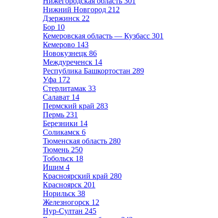
Нижегородская область
301
Нижний Новгород
212
Дзержинск
22
Бор
10
Кемеровская область — Кузбасс
301
Кемерово
143
Новокузнецк
86
Междуреченск
14
Республика Башкортостан
289
Уфа
172
Стерлитамак
33
Салават
14
Пермский край
283
Пермь
231
Березники
14
Соликамск
6
Тюменская область
280
Тюмень
250
Тобольск
18
Ишим
4
Красноярский край
280
Красноярск
201
Норильск
38
Железногорск
12
Нур-Султан
245