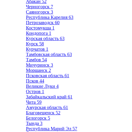
Абакан
52
Черногорск
7
Саяногорск
3
Республика Карелия
63
Петрозаводск
60
Костомукша
1
Кондопога
1
Курская область
63
Курск
58
Курчатов
1
Тамбовская область
63
Тамбов
54
Мичуринск
3
Моршанск
2
Псковская область
61
Псков
44
Великие Луки
4
Остров
1
Забайкальский край
61
Чита
59
Амурская область
61
Благовещенск
52
Белогорск
5
Тында
3
Республика Марий Эл
57