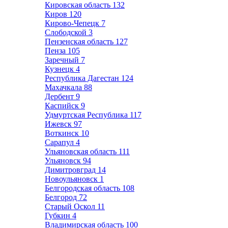
Кировская область
132
Киров
120
Кирово-Чепецк
7
Слободской
3
Пензенская область
127
Пенза
105
Заречный
7
Кузнецк
4
Республика Дагестан
124
Махачкала
88
Дербент
9
Каспийск
9
Удмуртская Республика
117
Ижевск
97
Воткинск
10
Сарапул
4
Ульяновская область
111
Ульяновск
94
Димитровград
14
Новоульяновск
1
Белгородская область
108
Белгород
72
Старый Оскол
11
Губкин
4
Владимирская область
100