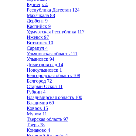
Кузнецк
4
Республика Дагестан
124
Махачкала
88
Дербент
9
Каспийск
9
Удмуртская Республика
117
Ижевск
97
Воткинск
10
Сарапул
4
Ульяновская область
111
Ульяновск
94
Димитровград
14
Новоульяновск
1
Белгородская область
108
Белгород
72
Старый Оскол
11
Губкин
4
Владимирская область
100
Владимир
69
Ковров
15
Муром
11
Тверская область
97
Тверь
78
Конаково
4
Вышний Волочёк
4