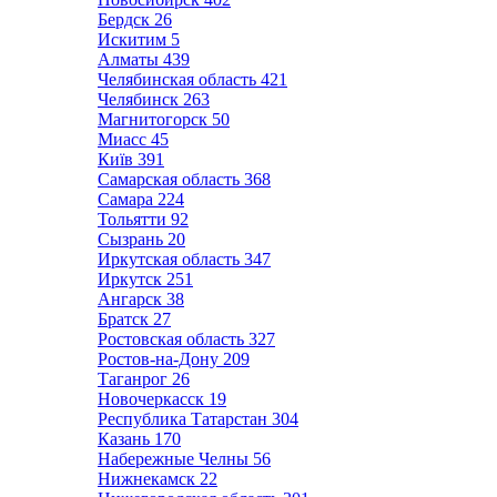
Бердск
26
Искитим
5
Алматы
439
Челябинская область
421
Челябинск
263
Магнитогорск
50
Миасс
45
Київ
391
Самарская область
368
Самара
224
Тольятти
92
Сызрань
20
Иркутская область
347
Иркутск
251
Ангарск
38
Братск
27
Ростовская область
327
Ростов-на-Дону
209
Таганрог
26
Новочеркасск
19
Республика Татарстан
304
Казань
170
Набережные Челны
56
Нижнекамск
22