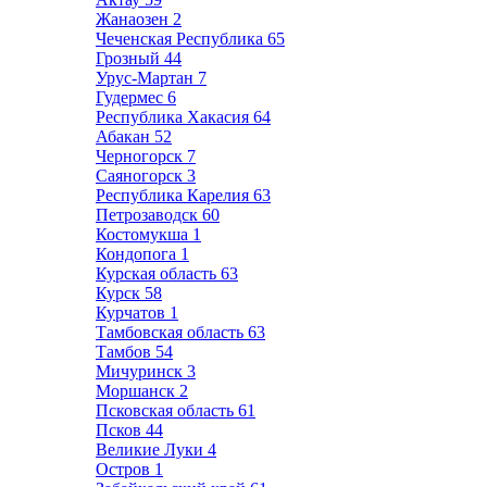
Жанаозен
2
Чеченская Республика
65
Грозный
44
Урус-Мартан
7
Гудермес
6
Республика Хакасия
64
Абакан
52
Черногорск
7
Саяногорск
3
Республика Карелия
63
Петрозаводск
60
Костомукша
1
Кондопога
1
Курская область
63
Курск
58
Курчатов
1
Тамбовская область
63
Тамбов
54
Мичуринск
3
Моршанск
2
Псковская область
61
Псков
44
Великие Луки
4
Остров
1