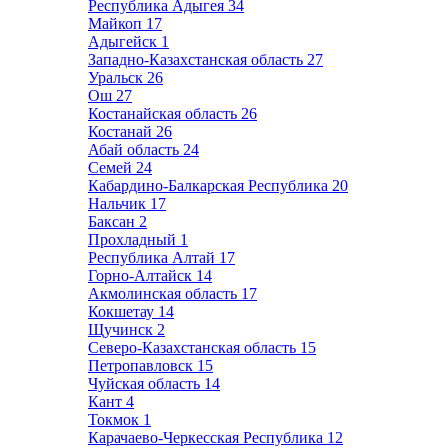
Республика Адыгея
34
Майкоп
17
Адыгейск
1
Западно-Казахстанская область
27
Уральск
26
Ош
27
Костанайская область
26
Костанай
26
Абай область
24
Семей
24
Кабардино-Балкарская Республика
20
Нальчик
17
Баксан
2
Прохладный
1
Республика Алтай
17
Горно-Алтайск
14
Акмолинская область
17
Кокшетау
14
Щучинск
2
Северо-Казахстанская область
15
Петропавловск
15
Чуйская область
14
Кант
4
Токмок
1
Карачаево-Черкесская Республика
12