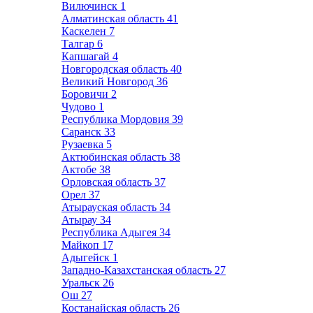
Вилючинск
1
Алматинская область
41
Каскелен
7
Талгар
6
Капшагай
4
Новгородская область
40
Великий Новгород
36
Боровичи
2
Чудово
1
Республика Мордовия
39
Саранск
33
Рузаевка
5
Актюбинская область
38
Актобе
38
Орловская область
37
Орел
37
Атырауская область
34
Атырау
34
Республика Адыгея
34
Майкоп
17
Адыгейск
1
Западно-Казахстанская область
27
Уральск
26
Ош
27
Костанайская область
26