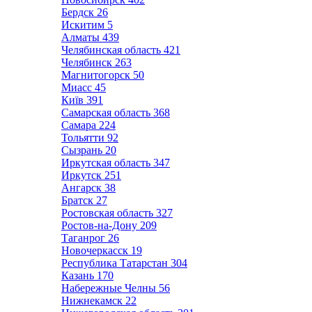
Бердск
26
Искитим
5
Алматы
439
Челябинская область
421
Челябинск
263
Магнитогорск
50
Миасс
45
Київ
391
Самарская область
368
Самара
224
Тольятти
92
Сызрань
20
Иркутская область
347
Иркутск
251
Ангарск
38
Братск
27
Ростовская область
327
Ростов-на-Дону
209
Таганрог
26
Новочеркасск
19
Республика Татарстан
304
Казань
170
Набережные Челны
56
Нижнекамск
22