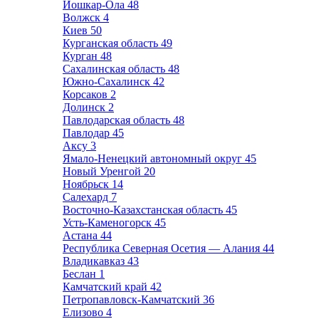
Йошкар-Ола
48
Волжск
4
Киев
50
Курганская область
49
Курган
48
Сахалинская область
48
Южно-Сахалинск
42
Корсаков
2
Долинск
2
Павлодарская область
48
Павлодар
45
Аксу
3
Ямало-Ненецкий автономный округ
45
Новый Уренгой
20
Ноябрьск
14
Салехард
7
Восточно-Казахстанская область
45
Усть-Каменогорск
45
Астана
44
Республика Северная Осетия — Алания
44
Владикавказ
43
Беслан
1
Камчатский край
42
Петропавловск-Камчатский
36
Елизово
4