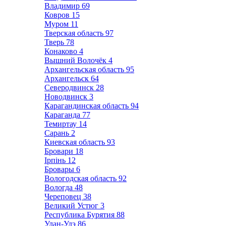
Владимир
69
Ковров
15
Муром
11
Тверская область
97
Тверь
78
Конаково
4
Вышний Волочёк
4
Архангельская область
95
Архангельск
64
Северодвинск
28
Новодвинск
3
Карагандинская область
94
Караганда
77
Темиртау
14
Сарань
2
Киевская область
93
Бровари
18
Ірпінь
12
Бровары
6
Вологодская область
92
Вологда
48
Череповец
38
Великий Устюг
3
Республика Бурятия
88
Улан-Удэ
86