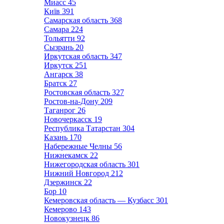
Миасс
45
Київ
391
Самарская область
368
Самара
224
Тольятти
92
Сызрань
20
Иркутская область
347
Иркутск
251
Ангарск
38
Братск
27
Ростовская область
327
Ростов-на-Дону
209
Таганрог
26
Новочеркасск
19
Республика Татарстан
304
Казань
170
Набережные Челны
56
Нижнекамск
22
Нижегородская область
301
Нижний Новгород
212
Дзержинск
22
Бор
10
Кемеровская область — Кузбасс
301
Кемерово
143
Новокузнецк
86