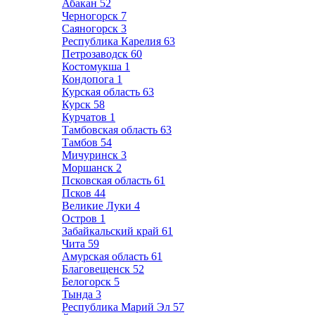
Абакан
52
Черногорск
7
Саяногорск
3
Республика Карелия
63
Петрозаводск
60
Костомукша
1
Кондопога
1
Курская область
63
Курск
58
Курчатов
1
Тамбовская область
63
Тамбов
54
Мичуринск
3
Моршанск
2
Псковская область
61
Псков
44
Великие Луки
4
Остров
1
Забайкальский край
61
Чита
59
Амурская область
61
Благовещенск
52
Белогорск
5
Тында
3
Республика Марий Эл
57