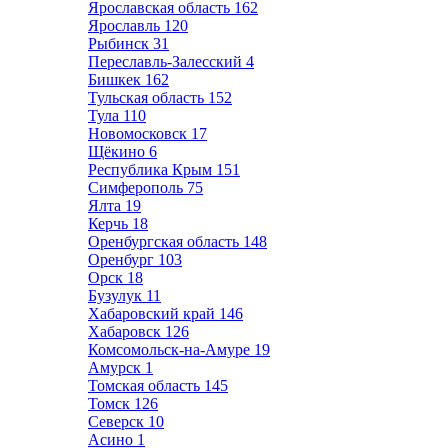
Ярославская область
162
Ярославль
120
Рыбинск
31
Переславль-Залесский
4
Бишкек
162
Тульская область
152
Тула
110
Новомосковск
17
Щёкино
6
Республика Крым
151
Симферополь
75
Ялта
19
Керчь
18
Оренбургская область
148
Оренбург
103
Орск
18
Бузулук
11
Хабаровский край
146
Хабаровск
126
Комсомольск-на-Амуре
19
Амурск
1
Томская область
145
Томск
126
Северск
10
Асино
1