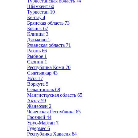
Туркестанская область
74
Шымкент
60
Туркестан
10
Кентау
4
Брянская область
73
Брянск
67
Клинцы
3
Дятьково
1
Рязанская область
71
Рязань
66
Рыбное
1
Скопин
1
Республика Коми
70
Сыктывкар
43
Ухта
17
Воркута
5
Севастополь
68
Мангистауская область
65
Актау
59
Жанаозен
2
Чеченская Республика
65
Грозный
44
Урус-Мартан
7
Гудермес
6
Республика Хакасия
64