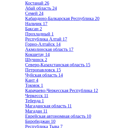
Костанай
26
Абай область
24
Семей
24
Кабардино-Балкарская Республика
20
Нальчик
17
Баксан
2
Прохладный
1
Республика Алтай
17
Горно-Алтайск
14
Акмолинская область
17
Кокшетау
14
Щучинск
2
Северо-Казахстанская область
15
Петропавловск
15
Чуйская область
14
Кант
4
Токмок
1
Карачаево-Черкесская Республика
12
Черкесск
11
Теберда
1
Магаданская область
11
Магадан
11
Еврейская автономная область
10
Биробиджан
10
Республика Тыва
7