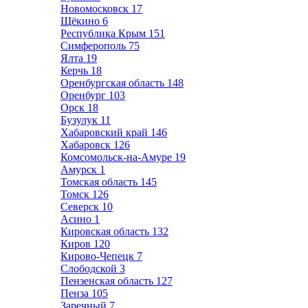
Новомосковск
17
Щёкино
6
Республика Крым
151
Симферополь
75
Ялта
19
Керчь
18
Оренбургская область
148
Оренбург
103
Орск
18
Бузулук
11
Хабаровский край
146
Хабаровск
126
Комсомольск-на-Амуре
19
Амурск
1
Томская область
145
Томск
126
Северск
10
Асино
1
Кировская область
132
Киров
120
Кирово-Чепецк
7
Слободской
3
Пензенская область
127
Пенза
105
Заречный
7