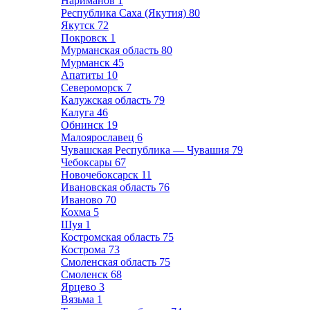
Нариманов
1
Республика Саха (Якутия)
80
Якутск
72
Покровск
1
Мурманская область
80
Мурманск
45
Апатиты
10
Североморск
7
Калужская область
79
Калуга
46
Обнинск
19
Малоярославец
6
Чувашская Республика — Чувашия
79
Чебоксары
67
Новочебоксарск
11
Ивановская область
76
Иваново
70
Кохма
5
Шуя
1
Костромская область
75
Кострома
73
Смоленская область
75
Смоленск
68
Ярцево
3
Вязьма
1