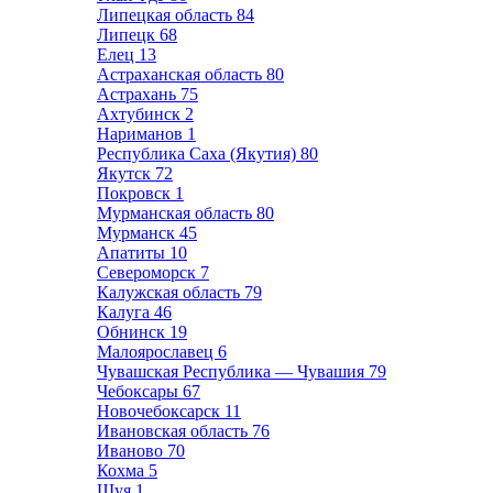
Липецкая область
84
Липецк
68
Елец
13
Астраханская область
80
Астрахань
75
Ахтубинск
2
Нариманов
1
Республика Саха (Якутия)
80
Якутск
72
Покровск
1
Мурманская область
80
Мурманск
45
Апатиты
10
Североморск
7
Калужская область
79
Калуга
46
Обнинск
19
Малоярославец
6
Чувашская Республика — Чувашия
79
Чебоксары
67
Новочебоксарск
11
Ивановская область
76
Иваново
70
Кохма
5
Шуя
1