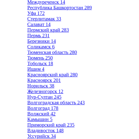
Междуреченск
14
Республика Башкортостан
289
Уфа
172
Стерлитамак
33
Салават
14
Пермский край
283
Пермь
231
Березники
14
Соликамск
6
Тюменская область
280
Тюмень
250
Тобольск
18
Ишим
4
Красноярский край
280
Красноярск
201
Норильск
38
Железногорск
12
Нур-Султан
245
Волгоградская область
243
Волгоград
178
Волжский
42
Камышин
5
Приморский край
235
Владивосток
148
Уссурийск
34