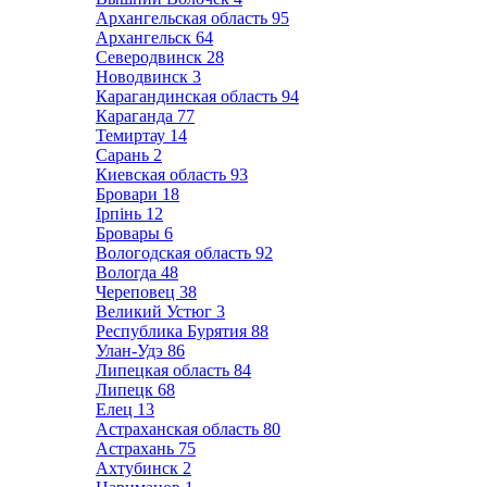
Архангельская область
95
Архангельск
64
Северодвинск
28
Новодвинск
3
Карагандинская область
94
Караганда
77
Темиртау
14
Сарань
2
Киевская область
93
Бровари
18
Ірпінь
12
Бровары
6
Вологодская область
92
Вологда
48
Череповец
38
Великий Устюг
3
Республика Бурятия
88
Улан-Удэ
86
Липецкая область
84
Липецк
68
Елец
13
Астраханская область
80
Астрахань
75
Ахтубинск
2