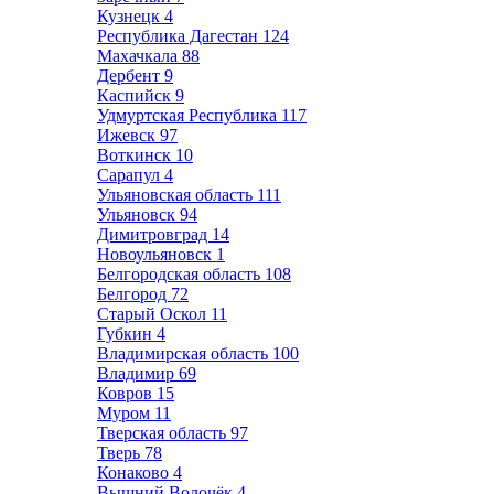
Кузнецк
4
Республика Дагестан
124
Махачкала
88
Дербент
9
Каспийск
9
Удмуртская Республика
117
Ижевск
97
Воткинск
10
Сарапул
4
Ульяновская область
111
Ульяновск
94
Димитровград
14
Новоульяновск
1
Белгородская область
108
Белгород
72
Старый Оскол
11
Губкин
4
Владимирская область
100
Владимир
69
Ковров
15
Муром
11
Тверская область
97
Тверь
78
Конаково
4
Вышний Волочёк
4