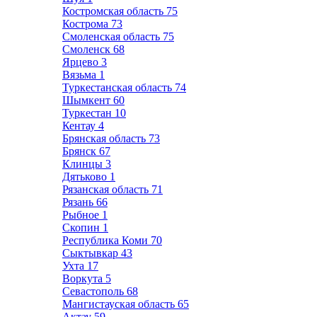
Костромская область
75
Кострома
73
Смоленская область
75
Смоленск
68
Ярцево
3
Вязьма
1
Туркестанская область
74
Шымкент
60
Туркестан
10
Кентау
4
Брянская область
73
Брянск
67
Клинцы
3
Дятьково
1
Рязанская область
71
Рязань
66
Рыбное
1
Скопин
1
Республика Коми
70
Сыктывкар
43
Ухта
17
Воркута
5
Севастополь
68
Мангистауская область
65
Актау
59