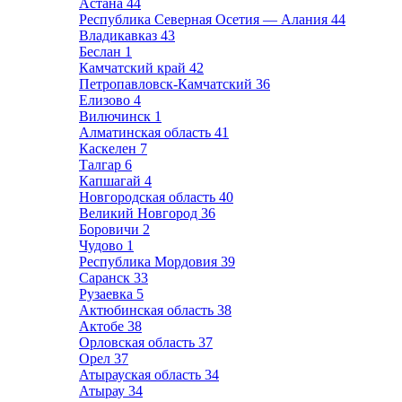
Астана
44
Республика Северная Осетия — Алания
44
Владикавказ
43
Беслан
1
Камчатский край
42
Петропавловск-Камчатский
36
Елизово
4
Вилючинск
1
Алматинская область
41
Каскелен
7
Талгар
6
Капшагай
4
Новгородская область
40
Великий Новгород
36
Боровичи
2
Чудово
1
Республика Мордовия
39
Саранск
33
Рузаевка
5
Актюбинская область
38
Актобе
38
Орловская область
37
Орел
37
Атырауская область
34
Атырау
34