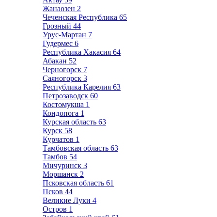
Жанаозен
2
Чеченская Республика
65
Грозный
44
Урус-Мартан
7
Гудермес
6
Республика Хакасия
64
Абакан
52
Черногорск
7
Саяногорск
3
Республика Карелия
63
Петрозаводск
60
Костомукша
1
Кондопога
1
Курская область
63
Курск
58
Курчатов
1
Тамбовская область
63
Тамбов
54
Мичуринск
3
Моршанск
2
Псковская область
61
Псков
44
Великие Луки
4
Остров
1