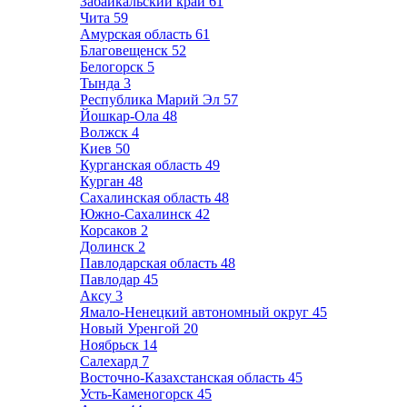
Забайкальский край
61
Чита
59
Амурская область
61
Благовещенск
52
Белогорск
5
Тында
3
Республика Марий Эл
57
Йошкар-Ола
48
Волжск
4
Киев
50
Курганская область
49
Курган
48
Сахалинская область
48
Южно-Сахалинск
42
Корсаков
2
Долинск
2
Павлодарская область
48
Павлодар
45
Аксу
3
Ямало-Ненецкий автономный округ
45
Новый Уренгой
20
Ноябрьск
14
Салехард
7
Восточно-Казахстанская область
45
Усть-Каменогорск
45