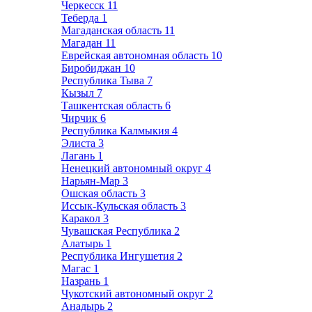
Черкесск
11
Теберда
1
Магаданская область
11
Магадан
11
Еврейская автономная область
10
Биробиджан
10
Республика Тыва
7
Кызыл
7
Ташкентская область
6
Чирчик
6
Республика Калмыкия
4
Элиста
3
Лагань
1
Ненецкий автономный округ
4
Нарьян-Мар
3
Ошская область
3
Иссык-Кульская область
3
Каракол
3
Чувашская Республика
2
Алатырь
1
Республика Ингушетия
2
Магас
1
Назрань
1
Чукотский автономный округ
2
Анадырь
2