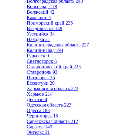
Волгоградская область
243
Волгоград
178
Волжский
42
Камышин
5
Приморский край
235
Владивосток
148
Уссурийск
34
Находка
21
Калининградская область
227
Калининград
194
Гурьевск
9
Светлогорск
6
Ставропольский край
223
Ставрополь
93
Пятигорск
35
Ессентуки
20
Харьковская область
223
Харьков
214
Дергачи
4
Одесская область
223
Одесса
183
Черноморск
15
Саратовская область
212
Саратов
149
Энгельс
31