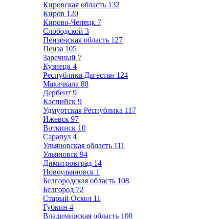
Кировская область
132
Киров
120
Кирово-Чепецк
7
Слободской
3
Пензенская область
127
Пенза
105
Заречный
7
Кузнецк
4
Республика Дагестан
124
Махачкала
88
Дербент
9
Каспийск
9
Удмуртская Республика
117
Ижевск
97
Воткинск
10
Сарапул
4
Ульяновская область
111
Ульяновск
94
Димитровград
14
Новоульяновск
1
Белгородская область
108
Белгород
72
Старый Оскол
11
Губкин
4
Владимирская область
100