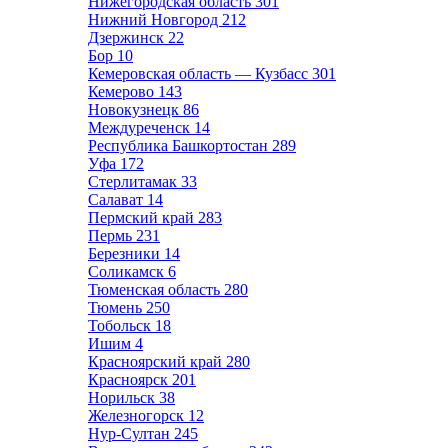
Нижегородская область
301
Нижний Новгород
212
Дзержинск
22
Бор
10
Кемеровская область — Кузбасс
301
Кемерово
143
Новокузнецк
86
Междуреченск
14
Республика Башкортостан
289
Уфа
172
Стерлитамак
33
Салават
14
Пермский край
283
Пермь
231
Березники
14
Соликамск
6
Тюменская область
280
Тюмень
250
Тобольск
18
Ишим
4
Красноярский край
280
Красноярск
201
Норильск
38
Железногорск
12
Нур-Султан
245