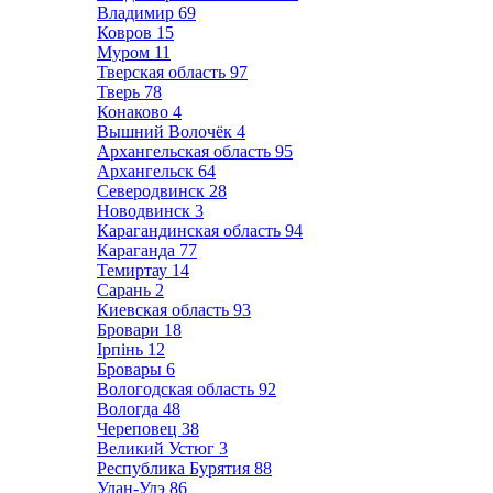
Владимир
69
Ковров
15
Муром
11
Тверская область
97
Тверь
78
Конаково
4
Вышний Волочёк
4
Архангельская область
95
Архангельск
64
Северодвинск
28
Новодвинск
3
Карагандинская область
94
Караганда
77
Темиртау
14
Сарань
2
Киевская область
93
Бровари
18
Ірпінь
12
Бровары
6
Вологодская область
92
Вологда
48
Череповец
38
Великий Устюг
3
Республика Бурятия
88
Улан-Удэ
86