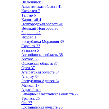
Вилючинск
1
Алматинская область
41
Каскелен
7
Талгар
6
Капшагай
4
Новгородская область
40
Великий Новгород
36
Боровичи
2
Чудово
1
Республика Мордовия
39
Саранск
33
Рузаевка
5
Актюбинская область
38
Актобе
38
Орловская область
37
Орел
37
Атырауская область
34
Атырау
34
Республика Адыгея
34
Майкоп
17
Адыгейск
1
Западно-Казахстанская область
27
Уральск
26
Ош
27
Костанайская область
26