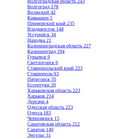
Волгоградская область
243
Волгоград
178
Волжский
42
Камышин
5
Приморский край
235
Владивосток
148
Уссурийск
34
Находка
21
Калининградская область
227
Калининград
194
Гурьевск
9
Светлогорск
6
Ставропольский край
223
Ставрополь
93
Пятигорск
35
Ессентуки
20
Харьковская область
223
Харьков
214
Дергачи
4
Одесская область
223
Одесса
183
Черноморск
15
Саратовская область
212
Саратов
149
Энгельс
31