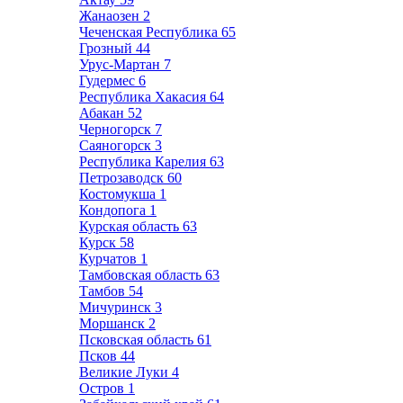
Жанаозен
2
Чеченская Республика
65
Грозный
44
Урус-Мартан
7
Гудермес
6
Республика Хакасия
64
Абакан
52
Черногорск
7
Саяногорск
3
Республика Карелия
63
Петрозаводск
60
Костомукша
1
Кондопога
1
Курская область
63
Курск
58
Курчатов
1
Тамбовская область
63
Тамбов
54
Мичуринск
3
Моршанск
2
Псковская область
61
Псков
44
Великие Луки
4
Остров
1