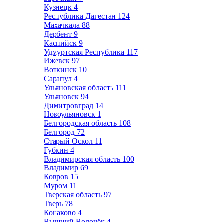
Кузнецк
4
Республика Дагестан
124
Махачкала
88
Дербент
9
Каспийск
9
Удмуртская Республика
117
Ижевск
97
Воткинск
10
Сарапул
4
Ульяновская область
111
Ульяновск
94
Димитровград
14
Новоульяновск
1
Белгородская область
108
Белгород
72
Старый Оскол
11
Губкин
4
Владимирская область
100
Владимир
69
Ковров
15
Муром
11
Тверская область
97
Тверь
78
Конаково
4
Вышний Волочёк
4