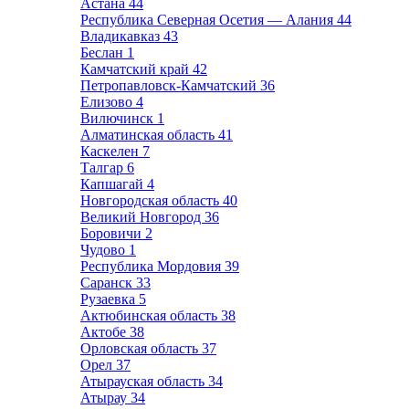
Астана
44
Республика Северная Осетия — Алания
44
Владикавказ
43
Беслан
1
Камчатский край
42
Петропавловск-Камчатский
36
Елизово
4
Вилючинск
1
Алматинская область
41
Каскелен
7
Талгар
6
Капшагай
4
Новгородская область
40
Великий Новгород
36
Боровичи
2
Чудово
1
Республика Мордовия
39
Саранск
33
Рузаевка
5
Актюбинская область
38
Актобе
38
Орловская область
37
Орел
37
Атырауская область
34
Атырау
34