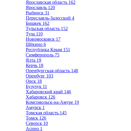
Ярославская область
162
Ярославль
120
Рыбинск
31
Переславль-Залесский
4
Бишкек
162
Тульская область
152
Тула
110
Новомосковск
17
Щёкино
6
Республика Крым
151
Симферополь
75
Ялта
19
Керчь
18
Оренбургская область
148
Оренбург
103
Орск
18
Бузулук
11
Хабаровский край
146
Хабаровск
126
Комсомольск-на-Амуре
19
Амурск
1
Томская область
145
Томск
126
Северск
10
Асино
1