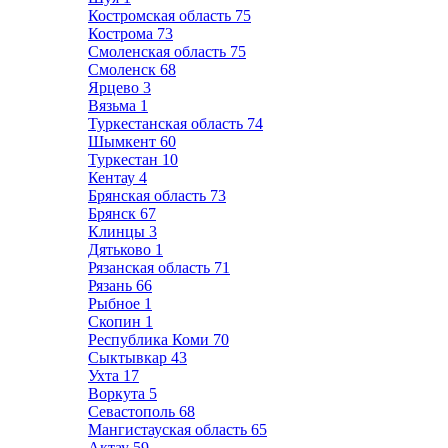
Костромская область
75
Кострома
73
Смоленская область
75
Смоленск
68
Ярцево
3
Вязьма
1
Туркестанская область
74
Шымкент
60
Туркестан
10
Кентау
4
Брянская область
73
Брянск
67
Клинцы
3
Дятьково
1
Рязанская область
71
Рязань
66
Рыбное
1
Скопин
1
Республика Коми
70
Сыктывкар
43
Ухта
17
Воркута
5
Севастополь
68
Мангистауская область
65
Актау
59