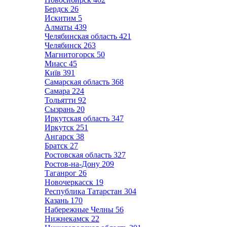
Бердск
26
Искитим
5
Алматы
439
Челябинская область
421
Челябинск
263
Магнитогорск
50
Миасс
45
Київ
391
Самарская область
368
Самара
224
Тольятти
92
Сызрань
20
Иркутская область
347
Иркутск
251
Ангарск
38
Братск
27
Ростовская область
327
Ростов-на-Дону
209
Таганрог
26
Новочеркасск
19
Республика Татарстан
304
Казань
170
Набережные Челны
56
Нижнекамск
22