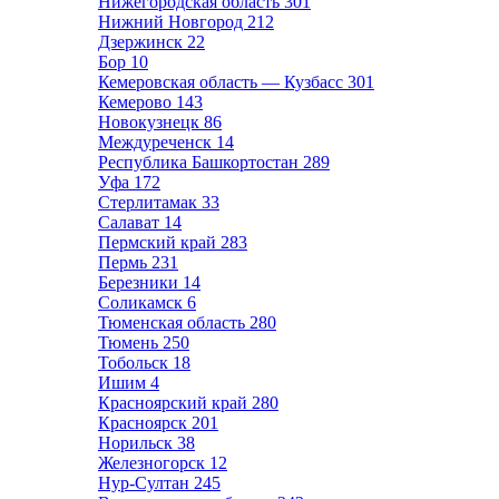
Нижегородская область
301
Нижний Новгород
212
Дзержинск
22
Бор
10
Кемеровская область — Кузбасс
301
Кемерово
143
Новокузнецк
86
Междуреченск
14
Республика Башкортостан
289
Уфа
172
Стерлитамак
33
Салават
14
Пермский край
283
Пермь
231
Березники
14
Соликамск
6
Тюменская область
280
Тюмень
250
Тобольск
18
Ишим
4
Красноярский край
280
Красноярск
201
Норильск
38
Железногорск
12
Нур-Султан
245