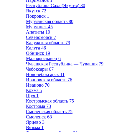
Нариманов
1
Республика Саха (Якутия)
80
Якутск
72
Покровск
1
Мурманская область
80
Мурманск
45
Апатиты
10
Североморск
7
Калужская область
79
Калуга
46
Обнинск
19
Малоярославец
6
Чувашская Республика — Чувашия
79
Чебоксары
67
Новочебоксарск
11
Ивановская область
76
Иваново
70
Кохма
5
Шуя
1
Костромская область
75
Кострома
73
Смоленская область
75
Смоленск
68
Ярцево
3
Вязьма
1