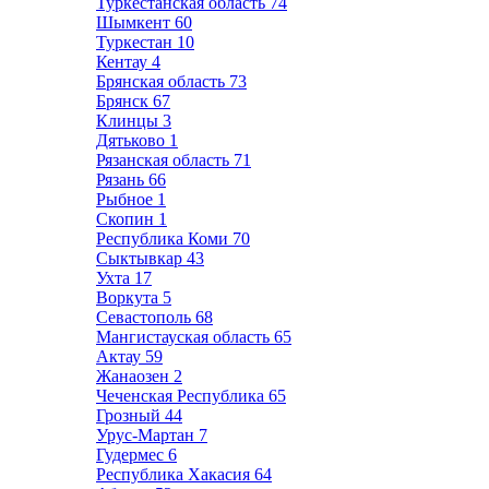
Туркестанская область
74
Шымкент
60
Туркестан
10
Кентау
4
Брянская область
73
Брянск
67
Клинцы
3
Дятьково
1
Рязанская область
71
Рязань
66
Рыбное
1
Скопин
1
Республика Коми
70
Сыктывкар
43
Ухта
17
Воркута
5
Севастополь
68
Мангистауская область
65
Актау
59
Жанаозен
2
Чеченская Республика
65
Грозный
44
Урус-Мартан
7
Гудермес
6
Республика Хакасия
64