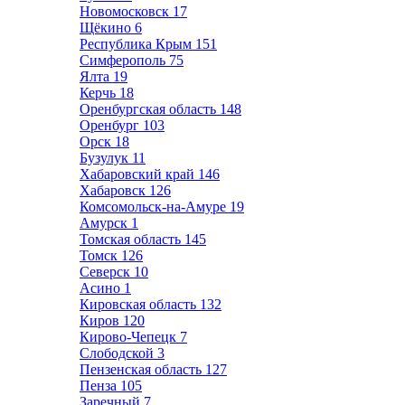
Новомосковск
17
Щёкино
6
Республика Крым
151
Симферополь
75
Ялта
19
Керчь
18
Оренбургская область
148
Оренбург
103
Орск
18
Бузулук
11
Хабаровский край
146
Хабаровск
126
Комсомольск-на-Амуре
19
Амурск
1
Томская область
145
Томск
126
Северск
10
Асино
1
Кировская область
132
Киров
120
Кирово-Чепецк
7
Слободской
3
Пензенская область
127
Пенза
105
Заречный
7