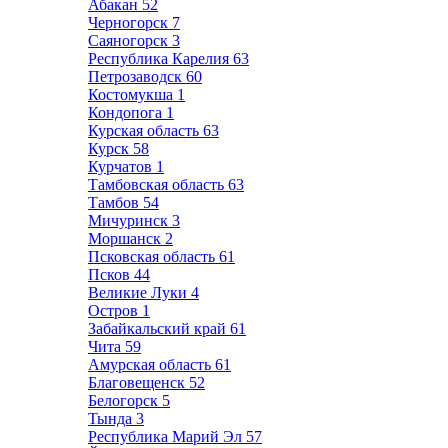
Абакан
52
Черногорск
7
Саяногорск
3
Республика Карелия
63
Петрозаводск
60
Костомукша
1
Кондопога
1
Курская область
63
Курск
58
Курчатов
1
Тамбовская область
63
Тамбов
54
Мичуринск
3
Моршанск
2
Псковская область
61
Псков
44
Великие Луки
4
Остров
1
Забайкальский край
61
Чита
59
Амурская область
61
Благовещенск
52
Белогорск
5
Тында
3
Республика Марий Эл
57