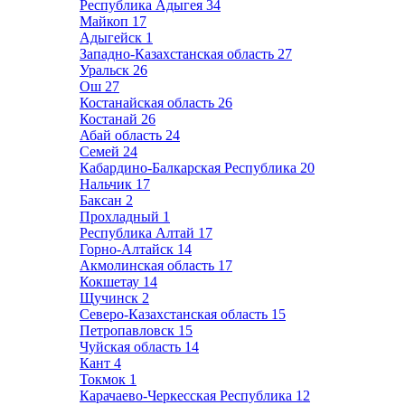
Республика Адыгея
34
Майкоп
17
Адыгейск
1
Западно-Казахстанская область
27
Уральск
26
Ош
27
Костанайская область
26
Костанай
26
Абай область
24
Семей
24
Кабардино-Балкарская Республика
20
Нальчик
17
Баксан
2
Прохладный
1
Республика Алтай
17
Горно-Алтайск
14
Акмолинская область
17
Кокшетау
14
Щучинск
2
Северо-Казахстанская область
15
Петропавловск
15
Чуйская область
14
Кант
4
Токмок
1
Карачаево-Черкесская Республика
12