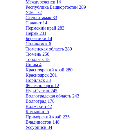
Междуреченск
14
Республика Башкортостан
289
Уфа
172
Стерлитамак
33
Салават
14
Пермский край
283
Пермь
231
Березники
14
Соликамск
6
Тюменская область
280
Тюмень
250
Тобольск
18
Ишим
4
Красноярский край
280
Красноярск
201
Норильск
38
Железногорск
12
Нур-Султан
245
Волгоградская область
243
Волгоград
178
Волжский
42
Камышин
5
Приморский край
235
Владивосток
148
Уссурийск
34