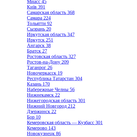
Миасс
45
Київ
391
Самарская область
368
Самара
224
Тольятти
92
Сызрань
20
Иркутская область
347
Иркутск
251
Ангарск
38
Братск
27
Ростовская область
327
Ростов-на-Дону
209
Таганрог
26
Новочеркасск
19
Республика Татарстан
304
Казань
170
Набережные Челны
56
Нижнекамск
22
Нижегородская область
301
Нижний Новгород
212
Дзержинск
22
Бор
10
Кемеровская область — Кузбасс
301
Кемерово
143
Новокузнецк
86