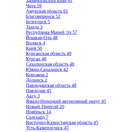
Забайкальский край
61
Чита
59
Амурская область
61
Благовещенск
52
Белогорск
5
Тында
3
Республика Марий Эл
57
Йошкар-Ола
48
Волжск
4
Киев
50
Курганская область
49
Курган
48
Сахалинская область
48
Южно-Сахалинск
42
Корсаков
2
Долинск
2
Павлодарская область
48
Павлодар
45
Аксу
3
Ямало-Ненецкий автономный округ
45
Новый Уренгой
20
Ноябрьск
14
Салехард
7
Восточно-Казахстанская область
45
Усть-Каменогорск
45