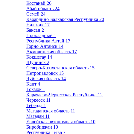
Костанай
26
Абай область
24
Семей
24
Кабардино-Балкарская Республика
20
Нальчик
17
Баксан
2
Прохладный
1
Республика Алтай
17
Горно-Алтайск
14
Акмолинская область
17
Кокшетау
14
Щучинск
2
Северо-Казахстанская область
15
Петропавловск
15
Чуйская область
14
Кант
4
Токмок
1
Карачаево-Черкесская Республика
12
Черкесск
11
Теберда
1
Магаданская область
11
Магадан
11
Еврейская автономная область
10
Биробиджан
10
Республика Тыва
7