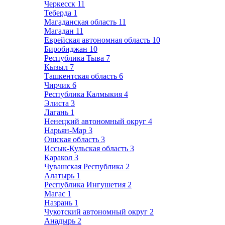
Черкесск
11
Теберда
1
Магаданская область
11
Магадан
11
Еврейская автономная область
10
Биробиджан
10
Республика Тыва
7
Кызыл
7
Ташкентская область
6
Чирчик
6
Республика Калмыкия
4
Элиста
3
Лагань
1
Ненецкий автономный округ
4
Нарьян-Мар
3
Ошская область
3
Иссык-Кульская область
3
Каракол
3
Чувашская Республика
2
Алатырь
1
Республика Ингушетия
2
Магас
1
Назрань
1
Чукотский автономный округ
2
Анадырь
2