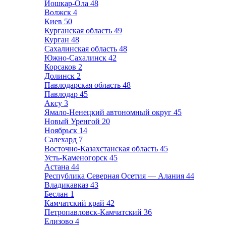
Йошкар-Ола
48
Волжск
4
Киев
50
Курганская область
49
Курган
48
Сахалинская область
48
Южно-Сахалинск
42
Корсаков
2
Долинск
2
Павлодарская область
48
Павлодар
45
Аксу
3
Ямало-Ненецкий автономный округ
45
Новый Уренгой
20
Ноябрьск
14
Салехард
7
Восточно-Казахстанская область
45
Усть-Каменогорск
45
Астана
44
Республика Северная Осетия — Алания
44
Владикавказ
43
Беслан
1
Камчатский край
42
Петропавловск-Камчатский
36
Елизово
4