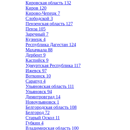
Кировская область
132
Киров
120
Кирово-Чепецк
7
Слободской
3
Пензенская область
127
Пенза
105
Заречный
7
Кузнецк
4
Республика Дагестан
124
Махачкала
88
Дербент
9
Каспийск
9
Удмуртская Республика
117
Ижевск
97
Воткинск
10
Сарапул
4
Ульяновская область
111
Ульяновск
94
Димитровград
14
Новоульяновск
1
Белгородская область
108
Белгород
72
Старый Оскол
11
Губкин
4
Владимирская область
100