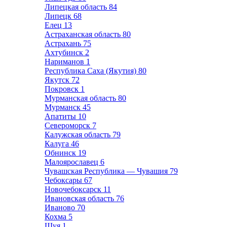
Липецкая область
84
Липецк
68
Елец
13
Астраханская область
80
Астрахань
75
Ахтубинск
2
Нариманов
1
Республика Саха (Якутия)
80
Якутск
72
Покровск
1
Мурманская область
80
Мурманск
45
Апатиты
10
Североморск
7
Калужская область
79
Калуга
46
Обнинск
19
Малоярославец
6
Чувашская Республика — Чувашия
79
Чебоксары
67
Новочебоксарск
11
Ивановская область
76
Иваново
70
Кохма
5
Шуя
1