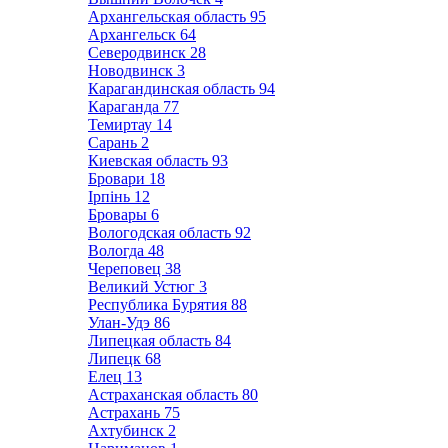
Архангельская область
95
Архангельск
64
Северодвинск
28
Новодвинск
3
Карагандинская область
94
Караганда
77
Темиртау
14
Сарань
2
Киевская область
93
Бровари
18
Ірпінь
12
Бровары
6
Вологодская область
92
Вологда
48
Череповец
38
Великий Устюг
3
Республика Бурятия
88
Улан-Удэ
86
Липецкая область
84
Липецк
68
Елец
13
Астраханская область
80
Астрахань
75
Ахтубинск
2