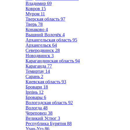
Владимир
69
Ковров
15
Муром
11
Тверская область
97
Тверь
78
Конаково
4
Вышний Волочёк
4
Архангельская область
95
Архангельск
64
Северодвинск
28
Новодвинск
3
Карагандинская область
94
Караганда
77
Темиртау
14
Сарань
2
Киевская область
93
Бровари
18
Ірпінь
12
Бровары
6
Вологодская область
92
Вологда
48
Череповец
38
Великий Устюг
3
Республика Бурятия
88
Улан-Удэ
86