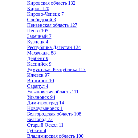
Кировская область
132
Киров
120
Кирово-Чепецк
7
Слободской
3
Пензенская область
127
Пенза
105
Заречный
7
Кузнецк
4
Республика Дагестан
124
Махачкала
88
Дербент
9
Каспийск
9
Удмуртская Республика
117
Ижевск
97
Воткинск
10
Сарапул
4
Ульяновская область
111
Ульяновск
94
Димитровград
14
Новоульяновск
1
Белгородская область
108
Белгород
72
Старый Оскол
11
Губкин
4
Владимирская область
100