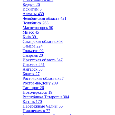
Бердск
26
Искитим
5
Алматы
439
Челябинская область
421
Челябинск
263
Магнитогорск
50
Миасс
45
Київ
391
Самарская область
368
Самара
224
Тольятти
92
Сызрань
20
Иркутская область
347
Иркутск
251
Ангарск
38
Братск
27
Ростовская область
327
Ростов-на-Дону
209
Таганрог
26
Новочеркасск
19
Республика Татарстан
304
Казань
170
Набережные Челны
56
Нижнекамск
22