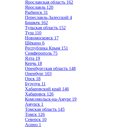
Ярославская область
162
Ярославль
120
Рыбинск
31
Переславль-Залесский
4
Бишкек
162
Тульская область
152
Тула
110
Новомосковск
17
Щёкино
6
Республика Крым
151
Симферополь
75
Ялта
19
Керчь
18
Оренбургская область
148
Оренбург
103
Орск
18
Бузулук
11
Хабаровский край
146
Хабаровск
126
Комсомольск-на-Амуре
19
Амурск
1
Томская область
145
Томск
126
Северск
10
Асино
1