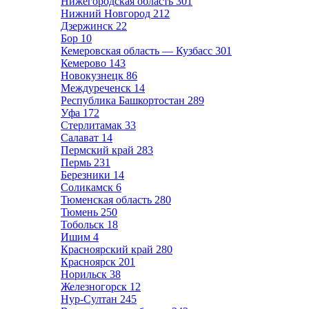
Нижегородская область
301
Нижний Новгород
212
Дзержинск
22
Бор
10
Кемеровская область — Кузбасс
301
Кемерово
143
Новокузнецк
86
Междуреченск
14
Республика Башкортостан
289
Уфа
172
Стерлитамак
33
Салават
14
Пермский край
283
Пермь
231
Березники
14
Соликамск
6
Тюменская область
280
Тюмень
250
Тобольск
18
Ишим
4
Красноярский край
280
Красноярск
201
Норильск
38
Железногорск
12
Нур-Султан
245