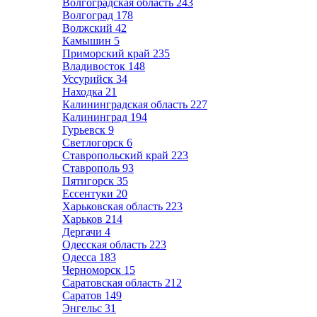
Волгоградская область
243
Волгоград
178
Волжский
42
Камышин
5
Приморский край
235
Владивосток
148
Уссурийск
34
Находка
21
Калининградская область
227
Калининград
194
Гурьевск
9
Светлогорск
6
Ставропольский край
223
Ставрополь
93
Пятигорск
35
Ессентуки
20
Харьковская область
223
Харьков
214
Дергачи
4
Одесская область
223
Одесса
183
Черноморск
15
Саратовская область
212
Саратов
149
Энгельс
31