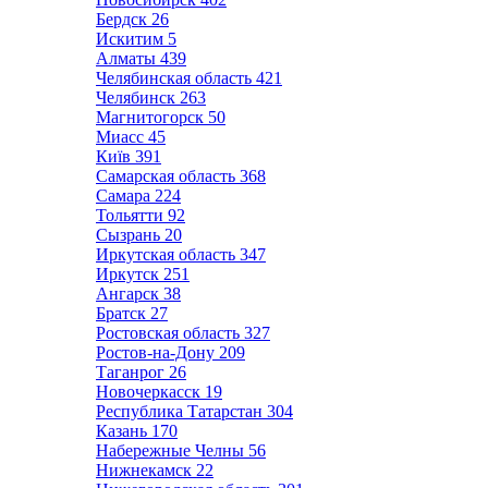
Бердск
26
Искитим
5
Алматы
439
Челябинская область
421
Челябинск
263
Магнитогорск
50
Миасс
45
Київ
391
Самарская область
368
Самара
224
Тольятти
92
Сызрань
20
Иркутская область
347
Иркутск
251
Ангарск
38
Братск
27
Ростовская область
327
Ростов-на-Дону
209
Таганрог
26
Новочеркасск
19
Республика Татарстан
304
Казань
170
Набережные Челны
56
Нижнекамск
22