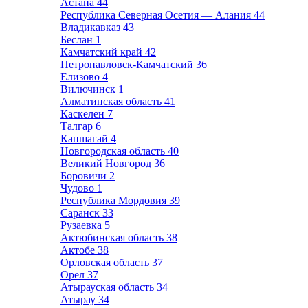
Астана
44
Республика Северная Осетия — Алания
44
Владикавказ
43
Беслан
1
Камчатский край
42
Петропавловск-Камчатский
36
Елизово
4
Вилючинск
1
Алматинская область
41
Каскелен
7
Талгар
6
Капшагай
4
Новгородская область
40
Великий Новгород
36
Боровичи
2
Чудово
1
Республика Мордовия
39
Саранск
33
Рузаевка
5
Актюбинская область
38
Актобе
38
Орловская область
37
Орел
37
Атырауская область
34
Атырау
34