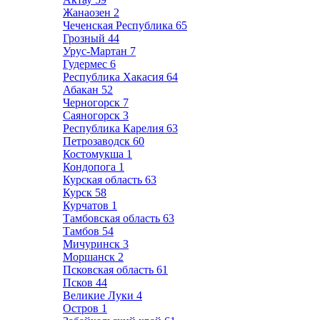
Жанаозен
2
Чеченская Республика
65
Грозный
44
Урус-Мартан
7
Гудермес
6
Республика Хакасия
64
Абакан
52
Черногорск
7
Саяногорск
3
Республика Карелия
63
Петрозаводск
60
Костомукша
1
Кондопога
1
Курская область
63
Курск
58
Курчатов
1
Тамбовская область
63
Тамбов
54
Мичуринск
3
Моршанск
2
Псковская область
61
Псков
44
Великие Луки
4
Остров
1