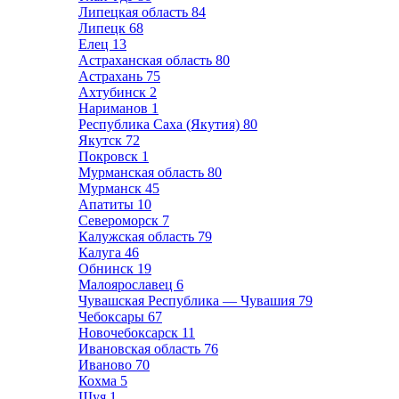
Липецкая область
84
Липецк
68
Елец
13
Астраханская область
80
Астрахань
75
Ахтубинск
2
Нариманов
1
Республика Саха (Якутия)
80
Якутск
72
Покровск
1
Мурманская область
80
Мурманск
45
Апатиты
10
Североморск
7
Калужская область
79
Калуга
46
Обнинск
19
Малоярославец
6
Чувашская Республика — Чувашия
79
Чебоксары
67
Новочебоксарск
11
Ивановская область
76
Иваново
70
Кохма
5
Шуя
1