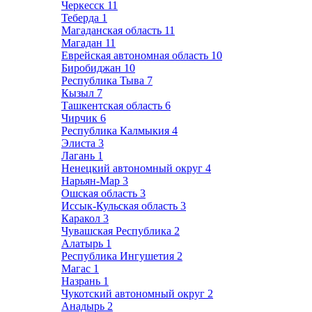
Черкесск
11
Теберда
1
Магаданская область
11
Магадан
11
Еврейская автономная область
10
Биробиджан
10
Республика Тыва
7
Кызыл
7
Ташкентская область
6
Чирчик
6
Республика Калмыкия
4
Элиста
3
Лагань
1
Ненецкий автономный округ
4
Нарьян-Мар
3
Ошская область
3
Иссык-Кульская область
3
Каракол
3
Чувашская Республика
2
Алатырь
1
Республика Ингушетия
2
Магас
1
Назрань
1
Чукотский автономный округ
2
Анадырь
2