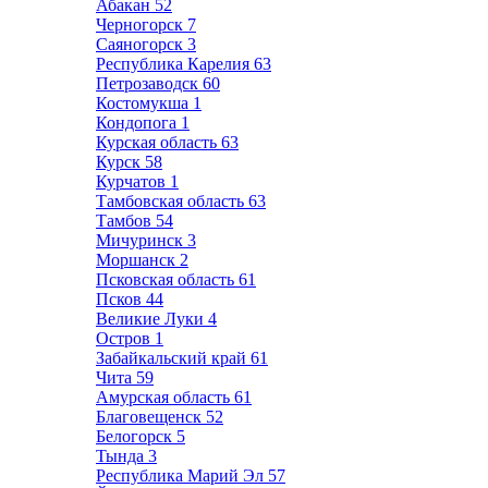
Абакан
52
Черногорск
7
Саяногорск
3
Республика Карелия
63
Петрозаводск
60
Костомукша
1
Кондопога
1
Курская область
63
Курск
58
Курчатов
1
Тамбовская область
63
Тамбов
54
Мичуринск
3
Моршанск
2
Псковская область
61
Псков
44
Великие Луки
4
Остров
1
Забайкальский край
61
Чита
59
Амурская область
61
Благовещенск
52
Белогорск
5
Тында
3
Республика Марий Эл
57