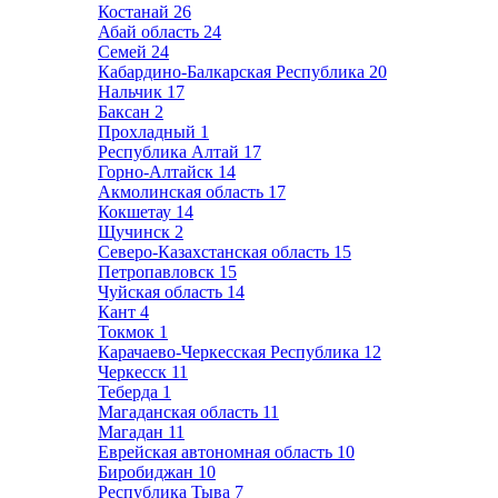
Костанай
26
Абай область
24
Семей
24
Кабардино-Балкарская Республика
20
Нальчик
17
Баксан
2
Прохладный
1
Республика Алтай
17
Горно-Алтайск
14
Акмолинская область
17
Кокшетау
14
Щучинск
2
Северо-Казахстанская область
15
Петропавловск
15
Чуйская область
14
Кант
4
Токмок
1
Карачаево-Черкесская Республика
12
Черкесск
11
Теберда
1
Магаданская область
11
Магадан
11
Еврейская автономная область
10
Биробиджан
10
Республика Тыва
7