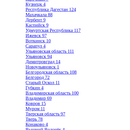
Кузнецк
4
Республика Дагестан
124
Махачкала
88
Дербент
9
Каспийск
9
Удмуртская Республика
117
Ижевск
97
Воткинск
10
Сарапул
4
Ульяновская область
111
Ульяновск
94
Димитровград
14
Новоульяновск
1
Белгородская область
108
Белгород
72
Старый Оскол
11
Губкин
4
Владимирская область
100
Владимир
69
Ковров
15
Муром
11
Тверская область
97
Тверь
78
Конаково
4
Вышний Волочёк
4