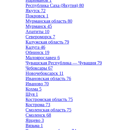
Нариманов
1
Республика Саха (Якутия)
80
Якутск
72
Покровск
1
Мурманская область
80
Мурманск
45
Апатиты
10
Североморск
7
Калужская область
79
Калуга
46
Обнинск
19
Малоярославец
6
Чувашская Республика — Чувашия
79
Чебоксары
67
Новочебоксарск
11
Ивановская область
76
Иваново
70
Кохма
5
Шуя
1
Костромская область
75
Кострома
73
Смоленская область
75
Смоленск
68
Ярцево
3
Вязьма
1