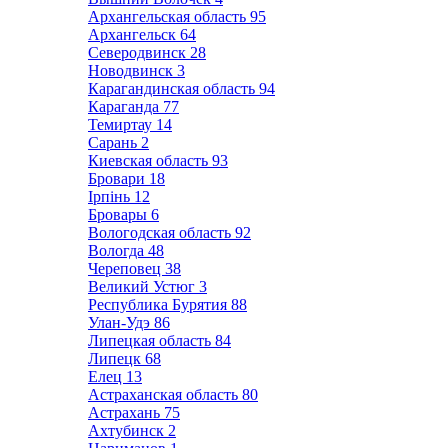
Архангельская область
95
Архангельск
64
Северодвинск
28
Новодвинск
3
Карагандинская область
94
Караганда
77
Темиртау
14
Сарань
2
Киевская область
93
Бровари
18
Ірпінь
12
Бровары
6
Вологодская область
92
Вологда
48
Череповец
38
Великий Устюг
3
Республика Бурятия
88
Улан-Удэ
86
Липецкая область
84
Липецк
68
Елец
13
Астраханская область
80
Астрахань
75
Ахтубинск
2