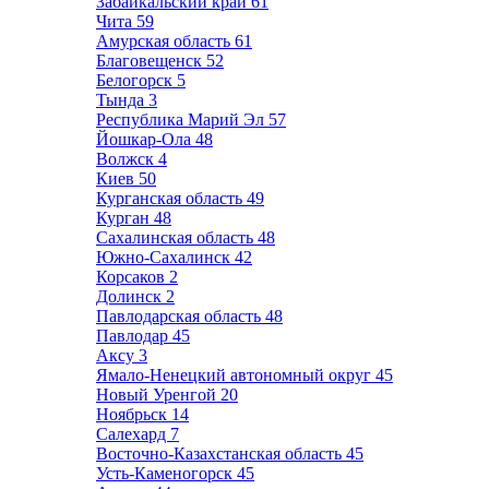
Забайкальский край
61
Чита
59
Амурская область
61
Благовещенск
52
Белогорск
5
Тында
3
Республика Марий Эл
57
Йошкар-Ола
48
Волжск
4
Киев
50
Курганская область
49
Курган
48
Сахалинская область
48
Южно-Сахалинск
42
Корсаков
2
Долинск
2
Павлодарская область
48
Павлодар
45
Аксу
3
Ямало-Ненецкий автономный округ
45
Новый Уренгой
20
Ноябрьск
14
Салехард
7
Восточно-Казахстанская область
45
Усть-Каменогорск
45