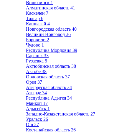
Вилючинск
1
Алматинская область
41
Каскелен
7
Талгар
6
Капшагай
4
Новгородская область
40
Великий Новгород
36
Боровичи
2
Чудово
1
Республика Мордовия
39
Саранск
33
Рузаевка
5
Актюбинская область
38
Актобе
38
Орловская область
37
Орел
37
Атырауская область
34
Атырау
34
Республика Адыгея
34
Майкоп
17
Адыгейск
1
Западно-Казахстанская область
27
Уральск
26
Ош
27
Костанайская область
26