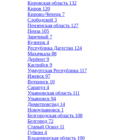
Кировская область
132
Киров
120
Кирово-Чепецк
7
Слободской
3
Пензенская область
127
Пенза
105
Заречный
7
Кузнецк
4
Республика Дагестан
124
Махачкала
88
Дербент
9
Каспийск
9
Удмуртская Республика
117
Ижевск
97
Воткинск
10
Сарапул
4
Ульяновская область
111
Ульяновск
94
Димитровград
14
Новоульяновск
1
Белгородская область
108
Белгород
72
Старый Оскол
11
Губкин
4
Владимирская область
100