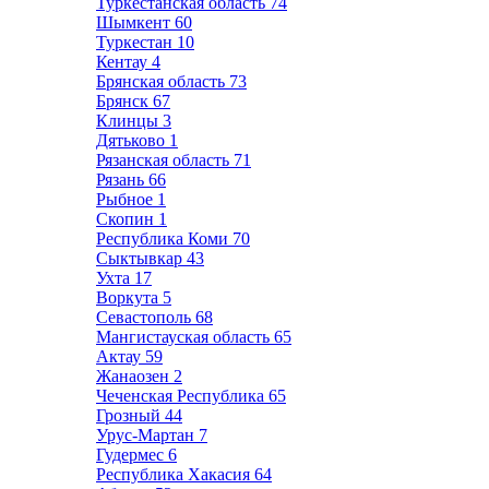
Туркестанская область
74
Шымкент
60
Туркестан
10
Кентау
4
Брянская область
73
Брянск
67
Клинцы
3
Дятьково
1
Рязанская область
71
Рязань
66
Рыбное
1
Скопин
1
Республика Коми
70
Сыктывкар
43
Ухта
17
Воркута
5
Севастополь
68
Мангистауская область
65
Актау
59
Жанаозен
2
Чеченская Республика
65
Грозный
44
Урус-Мартан
7
Гудермес
6
Республика Хакасия
64