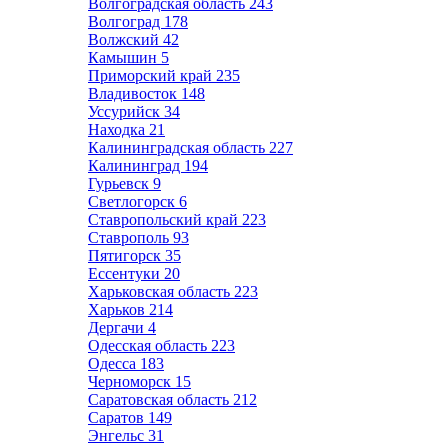
Волгоградская область
243
Волгоград
178
Волжский
42
Камышин
5
Приморский край
235
Владивосток
148
Уссурийск
34
Находка
21
Калининградская область
227
Калининград
194
Гурьевск
9
Светлогорск
6
Ставропольский край
223
Ставрополь
93
Пятигорск
35
Ессентуки
20
Харьковская область
223
Харьков
214
Дергачи
4
Одесская область
223
Одесса
183
Черноморск
15
Саратовская область
212
Саратов
149
Энгельс
31