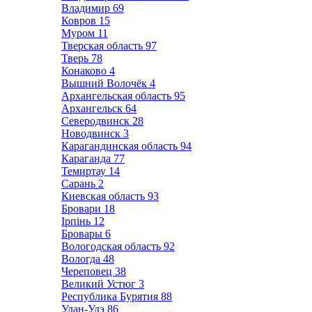
Владимир
69
Ковров
15
Муром
11
Тверская область
97
Тверь
78
Конаково
4
Вышний Волочёк
4
Архангельская область
95
Архангельск
64
Северодвинск
28
Новодвинск
3
Карагандинская область
94
Караганда
77
Темиртау
14
Сарань
2
Киевская область
93
Бровари
18
Ірпінь
12
Бровары
6
Вологодская область
92
Вологда
48
Череповец
38
Великий Устюг
3
Республика Бурятия
88
Улан-Удэ
86