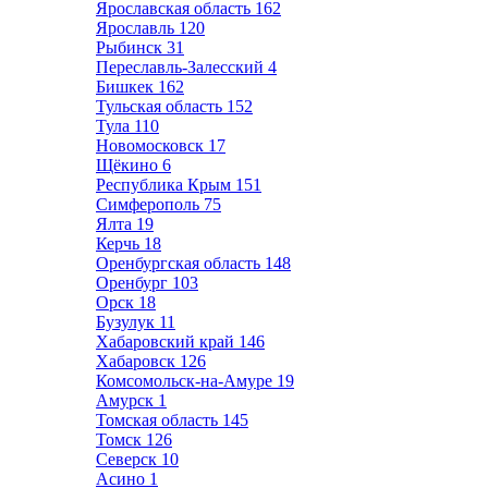
Ярославская область
162
Ярославль
120
Рыбинск
31
Переславль-Залесский
4
Бишкек
162
Тульская область
152
Тула
110
Новомосковск
17
Щёкино
6
Республика Крым
151
Симферополь
75
Ялта
19
Керчь
18
Оренбургская область
148
Оренбург
103
Орск
18
Бузулук
11
Хабаровский край
146
Хабаровск
126
Комсомольск-на-Амуре
19
Амурск
1
Томская область
145
Томск
126
Северск
10
Асино
1