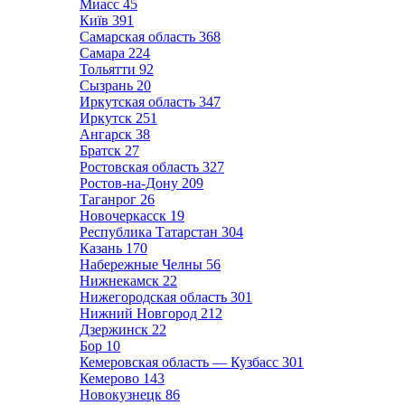
Миасс
45
Київ
391
Самарская область
368
Самара
224
Тольятти
92
Сызрань
20
Иркутская область
347
Иркутск
251
Ангарск
38
Братск
27
Ростовская область
327
Ростов-на-Дону
209
Таганрог
26
Новочеркасск
19
Республика Татарстан
304
Казань
170
Набережные Челны
56
Нижнекамск
22
Нижегородская область
301
Нижний Новгород
212
Дзержинск
22
Бор
10
Кемеровская область — Кузбасс
301
Кемерово
143
Новокузнецк
86