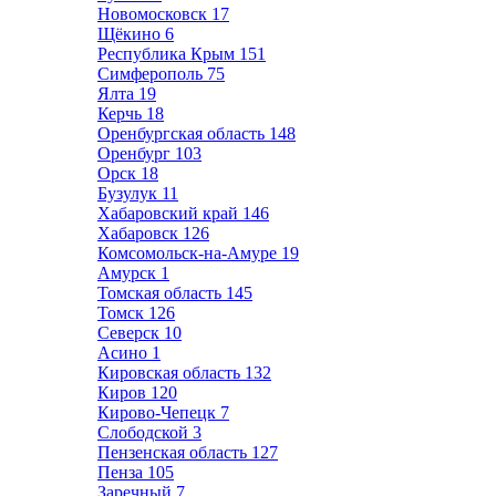
Новомосковск
17
Щёкино
6
Республика Крым
151
Симферополь
75
Ялта
19
Керчь
18
Оренбургская область
148
Оренбург
103
Орск
18
Бузулук
11
Хабаровский край
146
Хабаровск
126
Комсомольск-на-Амуре
19
Амурск
1
Томская область
145
Томск
126
Северск
10
Асино
1
Кировская область
132
Киров
120
Кирово-Чепецк
7
Слободской
3
Пензенская область
127
Пенза
105
Заречный
7