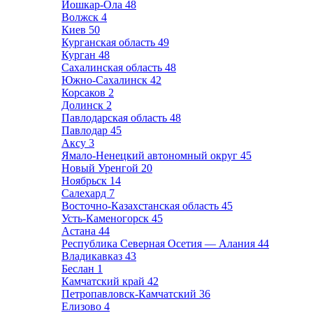
Йошкар-Ола
48
Волжск
4
Киев
50
Курганская область
49
Курган
48
Сахалинская область
48
Южно-Сахалинск
42
Корсаков
2
Долинск
2
Павлодарская область
48
Павлодар
45
Аксу
3
Ямало-Ненецкий автономный округ
45
Новый Уренгой
20
Ноябрьск
14
Салехард
7
Восточно-Казахстанская область
45
Усть-Каменогорск
45
Астана
44
Республика Северная Осетия — Алания
44
Владикавказ
43
Беслан
1
Камчатский край
42
Петропавловск-Камчатский
36
Елизово
4