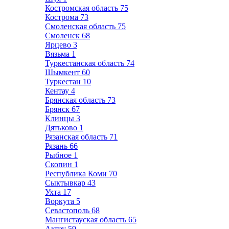
Костромская область
75
Кострома
73
Смоленская область
75
Смоленск
68
Ярцево
3
Вязьма
1
Туркестанская область
74
Шымкент
60
Туркестан
10
Кентау
4
Брянская область
73
Брянск
67
Клинцы
3
Дятьково
1
Рязанская область
71
Рязань
66
Рыбное
1
Скопин
1
Республика Коми
70
Сыктывкар
43
Ухта
17
Воркута
5
Севастополь
68
Мангистауская область
65
Актау
59