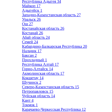
Республика Адыгея
34
Майкоп
17
Адыгейск
1
Западно-Казахстанская область
27
Уральск
26
Ош
27
Костанайская область
26
Костанай
26
Абай область
24
Семей
24
Кабардино-Балкарская Республика
20
Нальчик
17
Баксан
2
Прохладный
1
Республика Алтай
17
Горно-Алтайск
14
Акмолинская область
17
Кокшетау
14
Щучинск
2
Северо-Казахстанская область
15
Петропавловск
15
Чуйская область
14
Кант
4
Токмок
1
Карачаево-Черкесская Республика
12