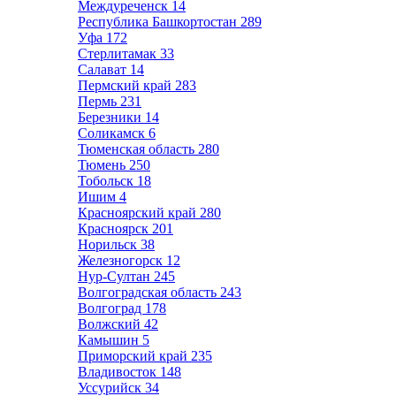
Междуреченск
14
Республика Башкортостан
289
Уфа
172
Стерлитамак
33
Салават
14
Пермский край
283
Пермь
231
Березники
14
Соликамск
6
Тюменская область
280
Тюмень
250
Тобольск
18
Ишим
4
Красноярский край
280
Красноярск
201
Норильск
38
Железногорск
12
Нур-Султан
245
Волгоградская область
243
Волгоград
178
Волжский
42
Камышин
5
Приморский край
235
Владивосток
148
Уссурийск
34