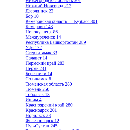
Нижегородская область
301
Нижний Новгород
212
Дзержинск
22
Бор
10
Кемеровская область — Кузбасс
301
Кемерово
143
Новокузнецк
86
Междуреченск
14
Республика Башкортостан
289
Уфа
172
Стерлитамак
33
Салават
14
Пермский край
283
Пермь
231
Березники
14
Соликамск
6
Тюменская область
280
Тюмень
250
Тобольск
18
Ишим
4
Красноярский край
280
Красноярск
201
Норильск
38
Железногорск
12
Нур-Султан
245