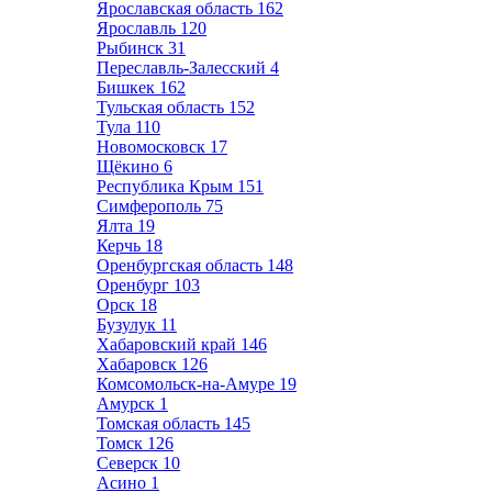
Ярославская область
162
Ярославль
120
Рыбинск
31
Переславль-Залесский
4
Бишкек
162
Тульская область
152
Тула
110
Новомосковск
17
Щёкино
6
Республика Крым
151
Симферополь
75
Ялта
19
Керчь
18
Оренбургская область
148
Оренбург
103
Орск
18
Бузулук
11
Хабаровский край
146
Хабаровск
126
Комсомольск-на-Амуре
19
Амурск
1
Томская область
145
Томск
126
Северск
10
Асино
1