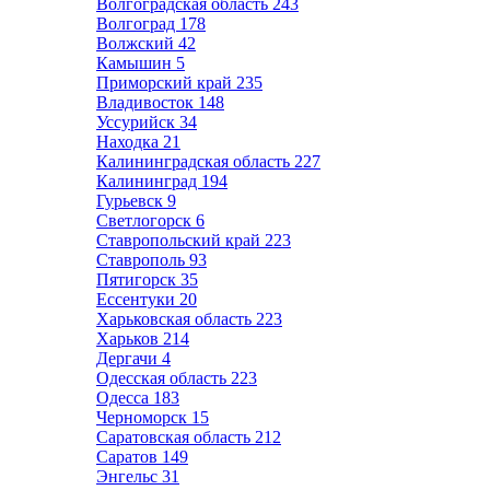
Волгоградская область
243
Волгоград
178
Волжский
42
Камышин
5
Приморский край
235
Владивосток
148
Уссурийск
34
Находка
21
Калининградская область
227
Калининград
194
Гурьевск
9
Светлогорск
6
Ставропольский край
223
Ставрополь
93
Пятигорск
35
Ессентуки
20
Харьковская область
223
Харьков
214
Дергачи
4
Одесская область
223
Одесса
183
Черноморск
15
Саратовская область
212
Саратов
149
Энгельс
31