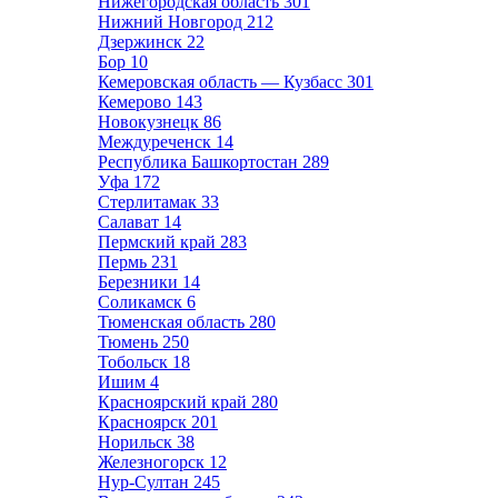
Нижегородская область
301
Нижний Новгород
212
Дзержинск
22
Бор
10
Кемеровская область — Кузбасс
301
Кемерово
143
Новокузнецк
86
Междуреченск
14
Республика Башкортостан
289
Уфа
172
Стерлитамак
33
Салават
14
Пермский край
283
Пермь
231
Березники
14
Соликамск
6
Тюменская область
280
Тюмень
250
Тобольск
18
Ишим
4
Красноярский край
280
Красноярск
201
Норильск
38
Железногорск
12
Нур-Султан
245