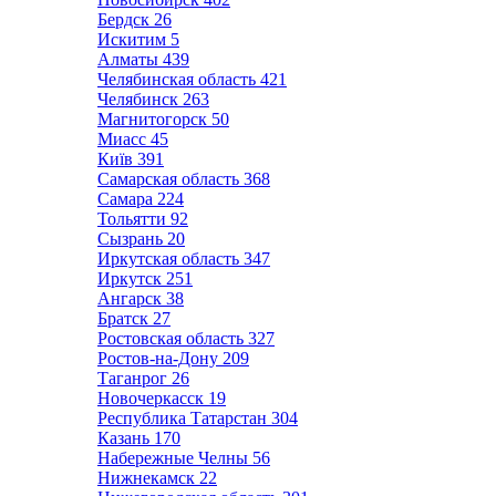
Бердск
26
Искитим
5
Алматы
439
Челябинская область
421
Челябинск
263
Магнитогорск
50
Миасс
45
Київ
391
Самарская область
368
Самара
224
Тольятти
92
Сызрань
20
Иркутская область
347
Иркутск
251
Ангарск
38
Братск
27
Ростовская область
327
Ростов-на-Дону
209
Таганрог
26
Новочеркасск
19
Республика Татарстан
304
Казань
170
Набережные Челны
56
Нижнекамск
22