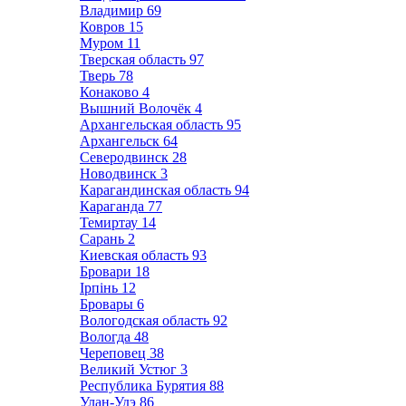
Владимир
69
Ковров
15
Муром
11
Тверская область
97
Тверь
78
Конаково
4
Вышний Волочёк
4
Архангельская область
95
Архангельск
64
Северодвинск
28
Новодвинск
3
Карагандинская область
94
Караганда
77
Темиртау
14
Сарань
2
Киевская область
93
Бровари
18
Ірпінь
12
Бровары
6
Вологодская область
92
Вологда
48
Череповец
38
Великий Устюг
3
Республика Бурятия
88
Улан-Удэ
86