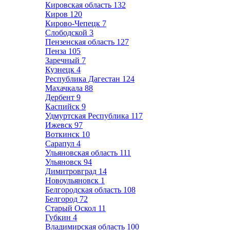
Кировская область
132
Киров
120
Кирово-Чепецк
7
Слободской
3
Пензенская область
127
Пенза
105
Заречный
7
Кузнецк
4
Республика Дагестан
124
Махачкала
88
Дербент
9
Каспийск
9
Удмуртская Республика
117
Ижевск
97
Воткинск
10
Сарапул
4
Ульяновская область
111
Ульяновск
94
Димитровград
14
Новоульяновск
1
Белгородская область
108
Белгород
72
Старый Оскол
11
Губкин
4
Владимирская область
100