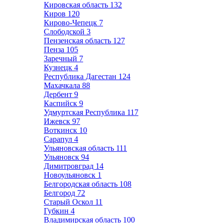
Кировская область
132
Киров
120
Кирово-Чепецк
7
Слободской
3
Пензенская область
127
Пенза
105
Заречный
7
Кузнецк
4
Республика Дагестан
124
Махачкала
88
Дербент
9
Каспийск
9
Удмуртская Республика
117
Ижевск
97
Воткинск
10
Сарапул
4
Ульяновская область
111
Ульяновск
94
Димитровград
14
Новоульяновск
1
Белгородская область
108
Белгород
72
Старый Оскол
11
Губкин
4
Владимирская область
100