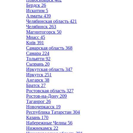
Бердск
26
Искитим
5
Алматы
439
Челябинская область
421
Челябинск
263
Магнитогорск
50
Миасс
45
Київ
391
Самарская область
368
Самара
224
Тольятти
92
Сызрань
20
Иркутская область
347
Иркутск
251
Ангарск
38
Братск
27
Ростовская область
327
Ростов-на-Дону
209
Таганрог
26
Новочеркасск
19
Республика Татарстан
304
Казань
170
Набережные Челны
56
Нижнекамск
22