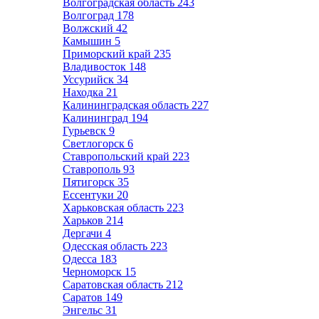
Волгоградская область
243
Волгоград
178
Волжский
42
Камышин
5
Приморский край
235
Владивосток
148
Уссурийск
34
Находка
21
Калининградская область
227
Калининград
194
Гурьевск
9
Светлогорск
6
Ставропольский край
223
Ставрополь
93
Пятигорск
35
Ессентуки
20
Харьковская область
223
Харьков
214
Дергачи
4
Одесская область
223
Одесса
183
Черноморск
15
Саратовская область
212
Саратов
149
Энгельс
31