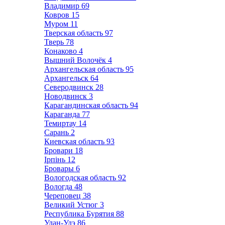
Владимир
69
Ковров
15
Муром
11
Тверская область
97
Тверь
78
Конаково
4
Вышний Волочёк
4
Архангельская область
95
Архангельск
64
Северодвинск
28
Новодвинск
3
Карагандинская область
94
Караганда
77
Темиртау
14
Сарань
2
Киевская область
93
Бровари
18
Ірпінь
12
Бровары
6
Вологодская область
92
Вологда
48
Череповец
38
Великий Устюг
3
Республика Бурятия
88
Улан-Удэ
86