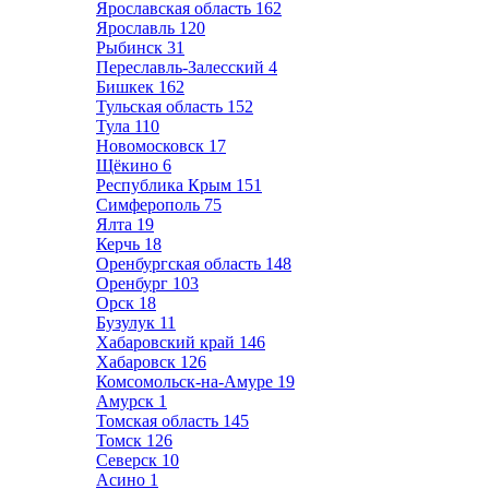
Ярославская область
162
Ярославль
120
Рыбинск
31
Переславль-Залесский
4
Бишкек
162
Тульская область
152
Тула
110
Новомосковск
17
Щёкино
6
Республика Крым
151
Симферополь
75
Ялта
19
Керчь
18
Оренбургская область
148
Оренбург
103
Орск
18
Бузулук
11
Хабаровский край
146
Хабаровск
126
Комсомольск-на-Амуре
19
Амурск
1
Томская область
145
Томск
126
Северск
10
Асино
1