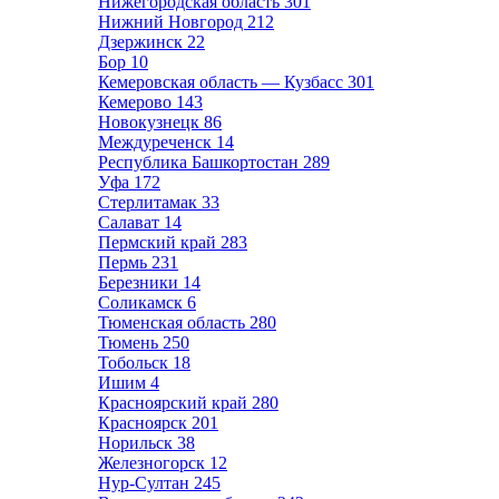
Нижегородская область
301
Нижний Новгород
212
Дзержинск
22
Бор
10
Кемеровская область — Кузбасс
301
Кемерово
143
Новокузнецк
86
Междуреченск
14
Республика Башкортостан
289
Уфа
172
Стерлитамак
33
Салават
14
Пермский край
283
Пермь
231
Березники
14
Соликамск
6
Тюменская область
280
Тюмень
250
Тобольск
18
Ишим
4
Красноярский край
280
Красноярск
201
Норильск
38
Железногорск
12
Нур-Султан
245