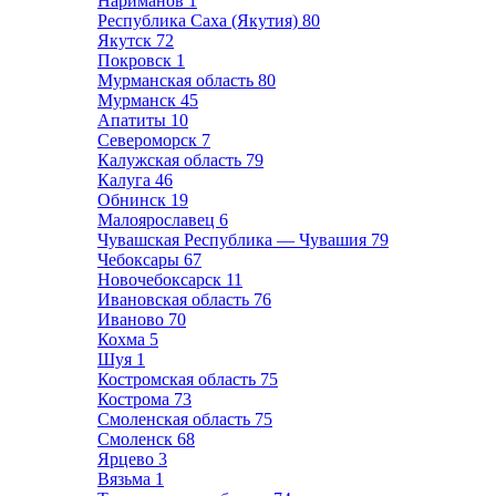
Нариманов
1
Республика Саха (Якутия)
80
Якутск
72
Покровск
1
Мурманская область
80
Мурманск
45
Апатиты
10
Североморск
7
Калужская область
79
Калуга
46
Обнинск
19
Малоярославец
6
Чувашская Республика — Чувашия
79
Чебоксары
67
Новочебоксарск
11
Ивановская область
76
Иваново
70
Кохма
5
Шуя
1
Костромская область
75
Кострома
73
Смоленская область
75
Смоленск
68
Ярцево
3
Вязьма
1