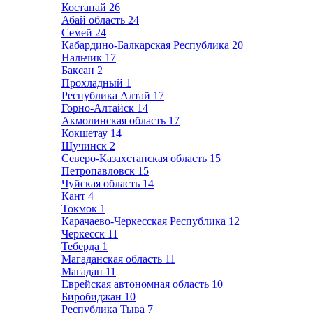
Костанай
26
Абай область
24
Семей
24
Кабардино-Балкарская Республика
20
Нальчик
17
Баксан
2
Прохладный
1
Республика Алтай
17
Горно-Алтайск
14
Акмолинская область
17
Кокшетау
14
Щучинск
2
Северо-Казахстанская область
15
Петропавловск
15
Чуйская область
14
Кант
4
Токмок
1
Карачаево-Черкесская Республика
12
Черкесск
11
Теберда
1
Магаданская область
11
Магадан
11
Еврейская автономная область
10
Биробиджан
10
Республика Тыва
7