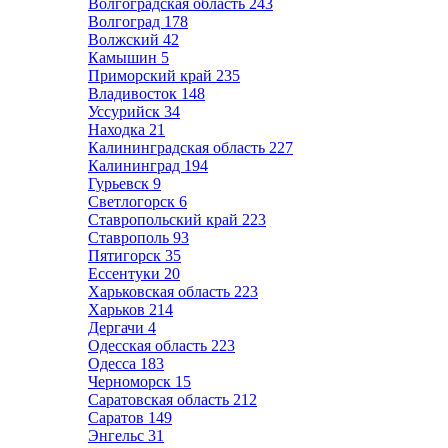
Волгоградская область
243
Волгоград
178
Волжский
42
Камышин
5
Приморский край
235
Владивосток
148
Уссурийск
34
Находка
21
Калининградская область
227
Калининград
194
Гурьевск
9
Светлогорск
6
Ставропольский край
223
Ставрополь
93
Пятигорск
35
Ессентуки
20
Харьковская область
223
Харьков
214
Дергачи
4
Одесская область
223
Одесса
183
Черноморск
15
Саратовская область
212
Саратов
149
Энгельс
31