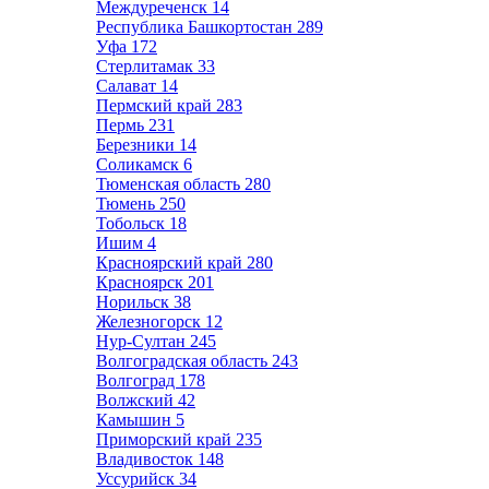
Междуреченск
14
Республика Башкортостан
289
Уфа
172
Стерлитамак
33
Салават
14
Пермский край
283
Пермь
231
Березники
14
Соликамск
6
Тюменская область
280
Тюмень
250
Тобольск
18
Ишим
4
Красноярский край
280
Красноярск
201
Норильск
38
Железногорск
12
Нур-Султан
245
Волгоградская область
243
Волгоград
178
Волжский
42
Камышин
5
Приморский край
235
Владивосток
148
Уссурийск
34