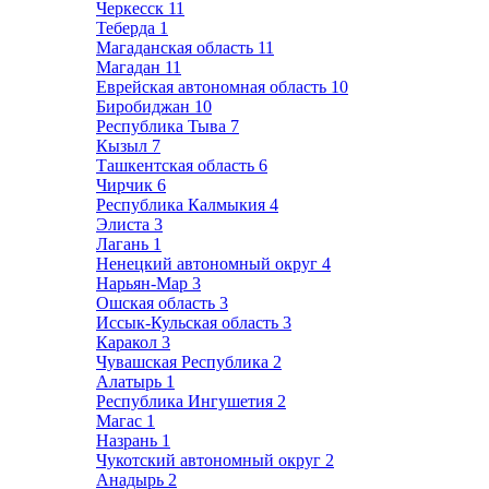
Черкесск
11
Теберда
1
Магаданская область
11
Магадан
11
Еврейская автономная область
10
Биробиджан
10
Республика Тыва
7
Кызыл
7
Ташкентская область
6
Чирчик
6
Республика Калмыкия
4
Элиста
3
Лагань
1
Ненецкий автономный округ
4
Нарьян-Мар
3
Ошская область
3
Иссык-Кульская область
3
Каракол
3
Чувашская Республика
2
Алатырь
1
Республика Ингушетия
2
Магас
1
Назрань
1
Чукотский автономный округ
2
Анадырь
2