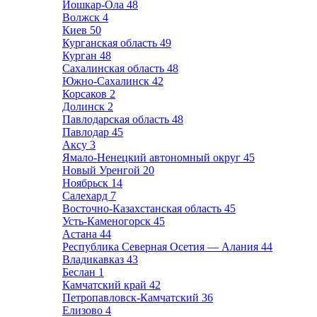
Йошкар-Ола
48
Волжск
4
Киев
50
Курганская область
49
Курган
48
Сахалинская область
48
Южно-Сахалинск
42
Корсаков
2
Долинск
2
Павлодарская область
48
Павлодар
45
Аксу
3
Ямало-Ненецкий автономный округ
45
Новый Уренгой
20
Ноябрьск
14
Салехард
7
Восточно-Казахстанская область
45
Усть-Каменогорск
45
Астана
44
Республика Северная Осетия — Алания
44
Владикавказ
43
Беслан
1
Камчатский край
42
Петропавловск-Камчатский
36
Елизово
4