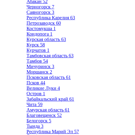
Абакан
52
Черногорск
7
Саяногорск
3
Республика Карелия
63
Петрозаводск
60
Костомукша
1
Кондопога
1
Курская область
63
Курск
58
Курчатов
1
Тамбовская область
63
Тамбов
54
Мичуринск
3
Моршанск
2
Псковская область
61
Псков
44
Великие Луки
4
Остров
1
Забайкальский край
61
Чита
59
Амурская область
61
Благовещенск
52
Белогорск
5
Тында
3
Республика Марий Эл
57