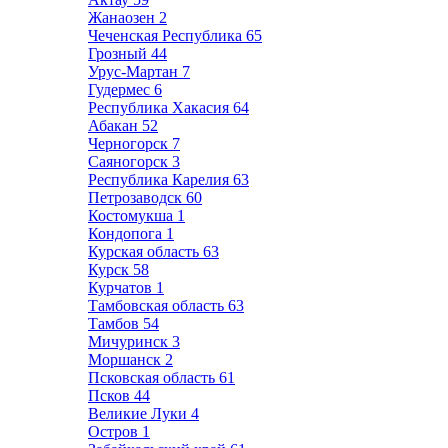
Жанаозен
2
Чеченская Республика
65
Грозный
44
Урус-Мартан
7
Гудермес
6
Республика Хакасия
64
Абакан
52
Черногорск
7
Саяногорск
3
Республика Карелия
63
Петрозаводск
60
Костомукша
1
Кондопога
1
Курская область
63
Курск
58
Курчатов
1
Тамбовская область
63
Тамбов
54
Мичуринск
3
Моршанск
2
Псковская область
61
Псков
44
Великие Луки
4
Остров
1