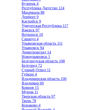
Кузнецк
4
Республика Дагестан
124
Махачкала
88
Дербент
9
Каспийск
9
Удмуртская Республика
117
Ижевск
97
Воткинск
10
Сарапул
4
Ульяновская область
111
Ульяновск
94
Димитровград
14
Новоульяновск
1
Белгородская область
108
Белгород
72
Старый Оскол
11
Губкин
4
Владимирская область
100
Владимир
69
Ковров
15
Муром
11
Тверская область
97
Тверь
78
Конаково
4
Вышний Волочёк
4