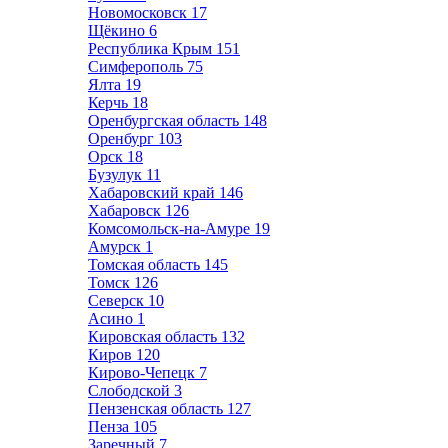
Новомосковск
17
Щёкино
6
Республика Крым
151
Симферополь
75
Ялта
19
Керчь
18
Оренбургская область
148
Оренбург
103
Орск
18
Бузулук
11
Хабаровский край
146
Хабаровск
126
Комсомольск-на-Амуре
19
Амурск
1
Томская область
145
Томск
126
Северск
10
Асино
1
Кировская область
132
Киров
120
Кирово-Чепецк
7
Слободской
3
Пензенская область
127
Пенза
105
Заречный
7