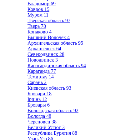
Владимир
69
Ковров
15
Муром
11
Тверская область
97
Тверь
78
Конаково
4
Вышний Волочёк
4
Архангельская область
95
Архангельск
64
Северодвинск
28
Новодвинск
3
Карагандинская область
94
Караганда
77
Темиртау
14
Сарань
2
Киевская область
93
Бровари
18
Ірпінь
12
Бровары
6
Вологодская область
92
Вологда
48
Череповец
38
Великий Устюг
3
Республика Бурятия
88
Улан-Удэ
86