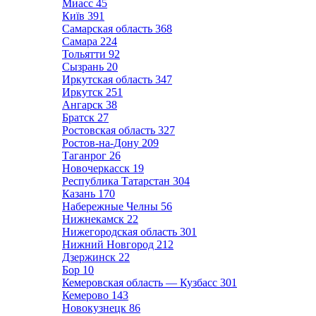
Миасс
45
Київ
391
Самарская область
368
Самара
224
Тольятти
92
Сызрань
20
Иркутская область
347
Иркутск
251
Ангарск
38
Братск
27
Ростовская область
327
Ростов-на-Дону
209
Таганрог
26
Новочеркасск
19
Республика Татарстан
304
Казань
170
Набережные Челны
56
Нижнекамск
22
Нижегородская область
301
Нижний Новгород
212
Дзержинск
22
Бор
10
Кемеровская область — Кузбасс
301
Кемерово
143
Новокузнецк
86