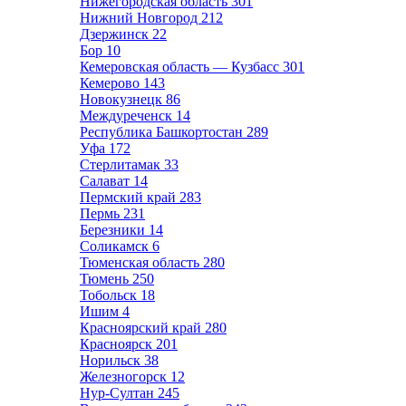
Нижегородская область
301
Нижний Новгород
212
Дзержинск
22
Бор
10
Кемеровская область — Кузбасс
301
Кемерово
143
Новокузнецк
86
Междуреченск
14
Республика Башкортостан
289
Уфа
172
Стерлитамак
33
Салават
14
Пермский край
283
Пермь
231
Березники
14
Соликамск
6
Тюменская область
280
Тюмень
250
Тобольск
18
Ишим
4
Красноярский край
280
Красноярск
201
Норильск
38
Железногорск
12
Нур-Султан
245