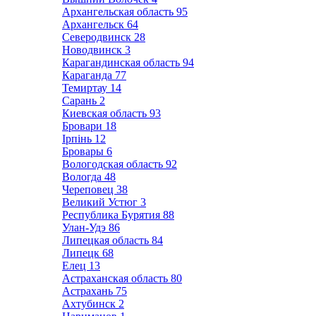
Архангельская область
95
Архангельск
64
Северодвинск
28
Новодвинск
3
Карагандинская область
94
Караганда
77
Темиртау
14
Сарань
2
Киевская область
93
Бровари
18
Ірпінь
12
Бровары
6
Вологодская область
92
Вологда
48
Череповец
38
Великий Устюг
3
Республика Бурятия
88
Улан-Удэ
86
Липецкая область
84
Липецк
68
Елец
13
Астраханская область
80
Астрахань
75
Ахтубинск
2