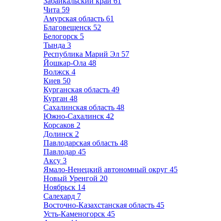
Забайкальский край
61
Чита
59
Амурская область
61
Благовещенск
52
Белогорск
5
Тында
3
Республика Марий Эл
57
Йошкар-Ола
48
Волжск
4
Киев
50
Курганская область
49
Курган
48
Сахалинская область
48
Южно-Сахалинск
42
Корсаков
2
Долинск
2
Павлодарская область
48
Павлодар
45
Аксу
3
Ямало-Ненецкий автономный округ
45
Новый Уренгой
20
Ноябрьск
14
Салехард
7
Восточно-Казахстанская область
45
Усть-Каменогорск
45