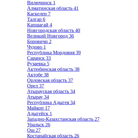
Вилючинск
1
Алматинская область
41
Каскелен
7
Талгар
6
Капшагай
4
Новгородская область
40
Великий Новгород
36
Боровичи
2
Чудово
1
Республика Мордовия
39
Саранск
33
Рузаевка
5
Актюбинская область
38
Актобе
38
Орловская область
37
Орел
37
Атырауская область
34
Атырау
34
Республика Адыгея
34
Майкоп
17
Адыгейск
1
Западно-Казахстанская область
27
Уральск
26
Ош
27
Костанайская область
26