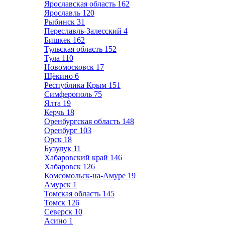
Ярославская область
162
Ярославль
120
Рыбинск
31
Переславль-Залесский
4
Бишкек
162
Тульская область
152
Тула
110
Новомосковск
17
Щёкино
6
Республика Крым
151
Симферополь
75
Ялта
19
Керчь
18
Оренбургская область
148
Оренбург
103
Орск
18
Бузулук
11
Хабаровский край
146
Хабаровск
126
Комсомольск-на-Амуре
19
Амурск
1
Томская область
145
Томск
126
Северск
10
Асино
1