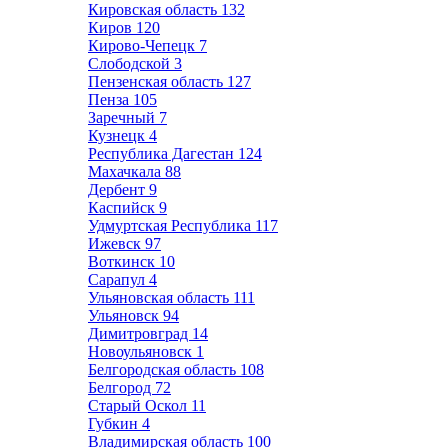
Кировская область
132
Киров
120
Кирово-Чепецк
7
Слободской
3
Пензенская область
127
Пенза
105
Заречный
7
Кузнецк
4
Республика Дагестан
124
Махачкала
88
Дербент
9
Каспийск
9
Удмуртская Республика
117
Ижевск
97
Воткинск
10
Сарапул
4
Ульяновская область
111
Ульяновск
94
Димитровград
14
Новоульяновск
1
Белгородская область
108
Белгород
72
Старый Оскол
11
Губкин
4
Владимирская область
100