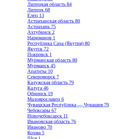
Липецкая область
84
Липецк
68
Елец
13
Астраханская область
80
Астрахань
75
Ахтубинск
2
Нариманов
1
Республика Саха (Якутия)
80
Якутск
72
Покровск
1
Мурманская область
80
Мурманск
45
Апатиты
10
Североморск
7
Калужская область
79
Калуга
46
Обнинск
19
Малоярославец
6
Чувашская Республика — Чувашия
79
Чебоксары
67
Новочебоксарск
11
Ивановская область
76
Иваново
70
Кохма
5
Шуя
1