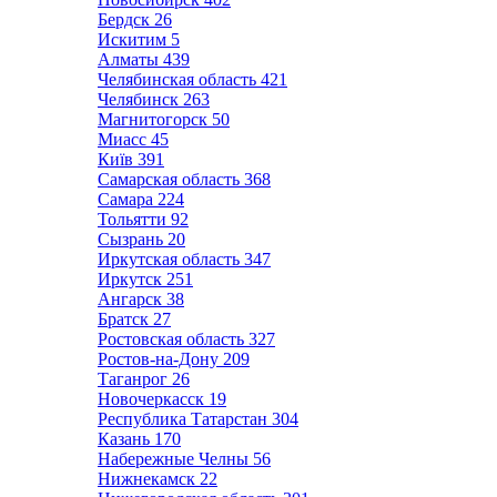
Бердск
26
Искитим
5
Алматы
439
Челябинская область
421
Челябинск
263
Магнитогорск
50
Миасс
45
Київ
391
Самарская область
368
Самара
224
Тольятти
92
Сызрань
20
Иркутская область
347
Иркутск
251
Ангарск
38
Братск
27
Ростовская область
327
Ростов-на-Дону
209
Таганрог
26
Новочеркасск
19
Республика Татарстан
304
Казань
170
Набережные Челны
56
Нижнекамск
22