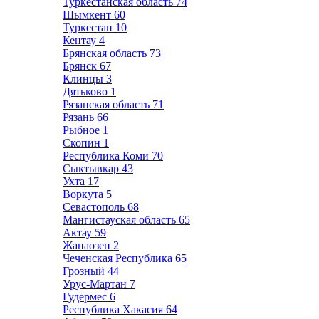
Туркестанская область
74
Шымкент
60
Туркестан
10
Кентау
4
Брянская область
73
Брянск
67
Клинцы
3
Дятьково
1
Рязанская область
71
Рязань
66
Рыбное
1
Скопин
1
Республика Коми
70
Сыктывкар
43
Ухта
17
Воркута
5
Севастополь
68
Мангистауская область
65
Актау
59
Жанаозен
2
Чеченская Республика
65
Грозный
44
Урус-Мартан
7
Гудермес
6
Республика Хакасия
64