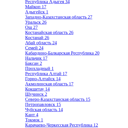
Республика Адыгея
34
Майкоп
17
Адыгейск
1
Западно-Казахстанская область
27
Уральск
26
Ош
27
Костанайская область
26
Костанай
26
Абай область
24
Семей
24
Кабардино-Балкарская Республика
20
Нальчик
17
Баксан
2
Прохладный
1
Республика Алтай
17
Горно-Алтайск
14
Акмолинская область
17
Кокшетау
14
Щучинск
2
Северо-Казахстанская область
15
Петропавловск
15
Чуйская область
14
Кант
4
Токмок
1
Карачаево-Черкесская Республика
12