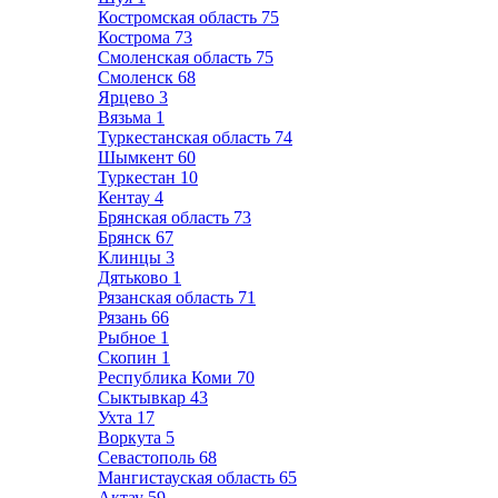
Костромская область
75
Кострома
73
Смоленская область
75
Смоленск
68
Ярцево
3
Вязьма
1
Туркестанская область
74
Шымкент
60
Туркестан
10
Кентау
4
Брянская область
73
Брянск
67
Клинцы
3
Дятьково
1
Рязанская область
71
Рязань
66
Рыбное
1
Скопин
1
Республика Коми
70
Сыктывкар
43
Ухта
17
Воркута
5
Севастополь
68
Мангистауская область
65
Актау
59