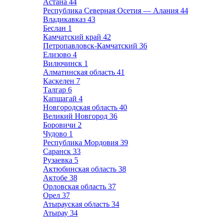
Астана
44
Республика Северная Осетия — Алания
44
Владикавказ
43
Беслан
1
Камчатский край
42
Петропавловск-Камчатский
36
Елизово
4
Вилючинск
1
Алматинская область
41
Каскелен
7
Талгар
6
Капшагай
4
Новгородская область
40
Великий Новгород
36
Боровичи
2
Чудово
1
Республика Мордовия
39
Саранск
33
Рузаевка
5
Актюбинская область
38
Актобе
38
Орловская область
37
Орел
37
Атырауская область
34
Атырау
34