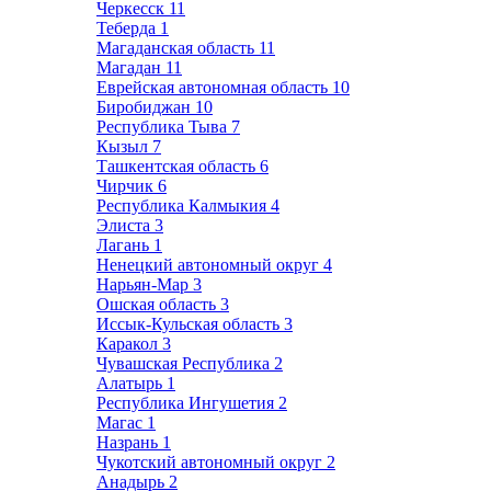
Черкесск
11
Теберда
1
Магаданская область
11
Магадан
11
Еврейская автономная область
10
Биробиджан
10
Республика Тыва
7
Кызыл
7
Ташкентская область
6
Чирчик
6
Республика Калмыкия
4
Элиста
3
Лагань
1
Ненецкий автономный округ
4
Нарьян-Мар
3
Ошская область
3
Иссык-Кульская область
3
Каракол
3
Чувашская Республика
2
Алатырь
1
Республика Ингушетия
2
Магас
1
Назрань
1
Чукотский автономный округ
2
Анадырь
2