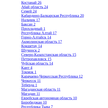
Костанай
26
Абай область
24
Семей
24
Кабардино-Балкарская Республика
20
Нальчик
17
Баксан
2
Прохладный
1
Республика Алтай
17
Горно-Алтайск
14
Акмолинская область
17
Кокшетау
14
Щучинск
2
Северо-Казахстанская область
15
Петропавловск
15
Чуйская область
14
Кант
4
Токмок
1
Карачаево-Черкесская Республика
12
Черкесск
11
Теберда
1
Магаданская область
11
Магадан
11
Еврейская автономная область
10
Биробиджан
10
Республика Тыва
7