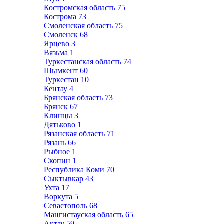
Костромская область
75
Кострома
73
Смоленская область
75
Смоленск
68
Ярцево
3
Вязьма
1
Туркестанская область
74
Шымкент
60
Туркестан
10
Кентау
4
Брянская область
73
Брянск
67
Клинцы
3
Дятьково
1
Рязанская область
71
Рязань
66
Рыбное
1
Скопин
1
Республика Коми
70
Сыктывкар
43
Ухта
17
Воркута
5
Севастополь
68
Мангистауская область
65
Актау
59