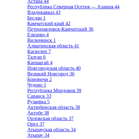
Астана
44
Республика Северная Осетия — Алания
44
Владикавказ
43
Беслан
1
Камчатский край
42
Петропавловск-Камчатский
36
Елизово
4
Вилючинск
1
Алматинская область
41
Каскелен
7
Талгар
6
Капшагай
4
Новгородская область
40
Великий Новгород
36
Боровичи
2
Чудово
1
Республика Мордовия
39
Саранск
33
Рузаевка
5
Актюбинская область
38
Актобе
38
Орловская область
37
Орел
37
Атырауская область
34
Атырау
34