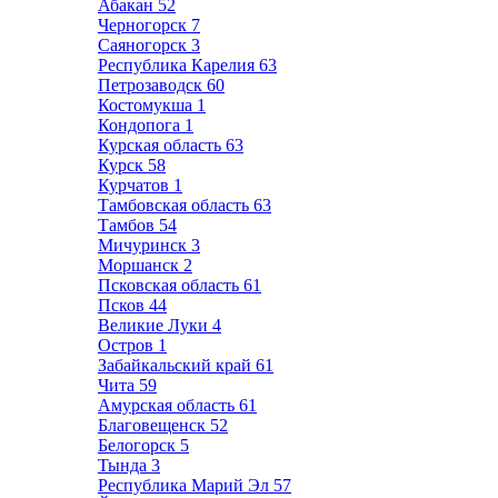
Абакан
52
Черногорск
7
Саяногорск
3
Республика Карелия
63
Петрозаводск
60
Костомукша
1
Кондопога
1
Курская область
63
Курск
58
Курчатов
1
Тамбовская область
63
Тамбов
54
Мичуринск
3
Моршанск
2
Псковская область
61
Псков
44
Великие Луки
4
Остров
1
Забайкальский край
61
Чита
59
Амурская область
61
Благовещенск
52
Белогорск
5
Тында
3
Республика Марий Эл
57