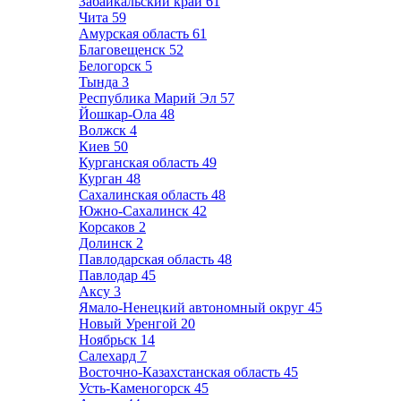
Забайкальский край
61
Чита
59
Амурская область
61
Благовещенск
52
Белогорск
5
Тында
3
Республика Марий Эл
57
Йошкар-Ола
48
Волжск
4
Киев
50
Курганская область
49
Курган
48
Сахалинская область
48
Южно-Сахалинск
42
Корсаков
2
Долинск
2
Павлодарская область
48
Павлодар
45
Аксу
3
Ямало-Ненецкий автономный округ
45
Новый Уренгой
20
Ноябрьск
14
Салехард
7
Восточно-Казахстанская область
45
Усть-Каменогорск
45