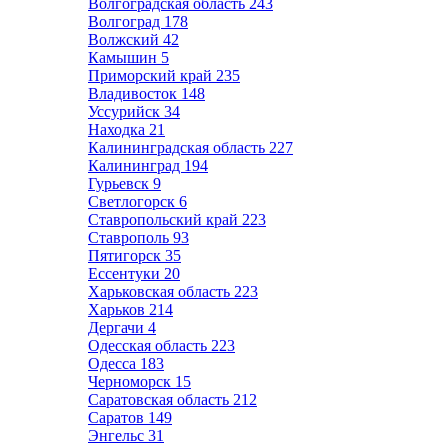
Волгоградская область
243
Волгоград
178
Волжский
42
Камышин
5
Приморский край
235
Владивосток
148
Уссурийск
34
Находка
21
Калининградская область
227
Калининград
194
Гурьевск
9
Светлогорск
6
Ставропольский край
223
Ставрополь
93
Пятигорск
35
Ессентуки
20
Харьковская область
223
Харьков
214
Дергачи
4
Одесская область
223
Одесса
183
Черноморск
15
Саратовская область
212
Саратов
149
Энгельс
31