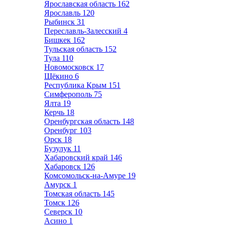
Ярославская область
162
Ярославль
120
Рыбинск
31
Переславль-Залесский
4
Бишкек
162
Тульская область
152
Тула
110
Новомосковск
17
Щёкино
6
Республика Крым
151
Симферополь
75
Ялта
19
Керчь
18
Оренбургская область
148
Оренбург
103
Орск
18
Бузулук
11
Хабаровский край
146
Хабаровск
126
Комсомольск-на-Амуре
19
Амурск
1
Томская область
145
Томск
126
Северск
10
Асино
1