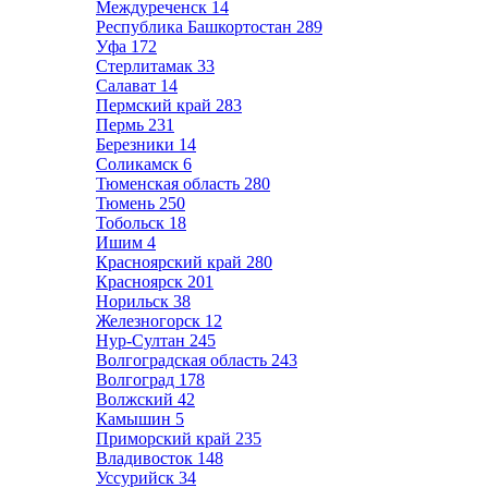
Междуреченск
14
Республика Башкортостан
289
Уфа
172
Стерлитамак
33
Салават
14
Пермский край
283
Пермь
231
Березники
14
Соликамск
6
Тюменская область
280
Тюмень
250
Тобольск
18
Ишим
4
Красноярский край
280
Красноярск
201
Норильск
38
Железногорск
12
Нур-Султан
245
Волгоградская область
243
Волгоград
178
Волжский
42
Камышин
5
Приморский край
235
Владивосток
148
Уссурийск
34