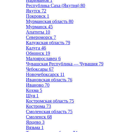
Нариманов
1
Республика Саха (Якутия)
80
Якутск
72
Покровск
1
Мурманская область
80
Мурманск
45
Апатиты
10
Североморск
7
Калужская область
79
Калуга
46
Обнинск
19
Малоярославец
6
Чувашская Республика — Чувашия
79
Чебоксары
67
Новочебоксарск
11
Ивановская область
76
Иваново
70
Кохма
5
Шуя
1
Костромская область
75
Кострома
73
Смоленская область
75
Смоленск
68
Ярцево
3
Вязьма
1