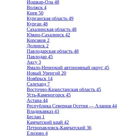
Йошкар-Ола
48
Волжск
4
Киев
50
Курганская область
49
Курган
48
Сахалинская область
48
Южно-Сахалинск
42
Корсаков
2
Долинск
2
Павлодарская область
48
Павлодар
45
Аксу
3
Ямало-Ненецкий автономный округ
45
Новый Уренгой
20
Ноябрьск
14
Салехард
7
Восточно-Казахстанская область
45
Усть-Каменогорск
45
Астана
44
Республика Северная Осетия — Алания
44
Владикавказ
43
Беслан
1
Камчатский край
42
Петропавловск-Камчатский
36
Елизово
4