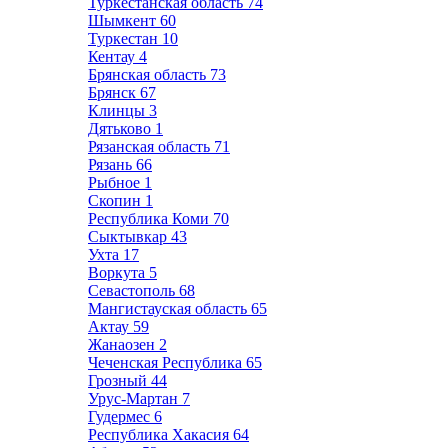
Туркестанская область
74
Шымкент
60
Туркестан
10
Кентау
4
Брянская область
73
Брянск
67
Клинцы
3
Дятьково
1
Рязанская область
71
Рязань
66
Рыбное
1
Скопин
1
Республика Коми
70
Сыктывкар
43
Ухта
17
Воркута
5
Севастополь
68
Мангистауская область
65
Актау
59
Жанаозен
2
Чеченская Республика
65
Грозный
44
Урус-Мартан
7
Гудермес
6
Республика Хакасия
64