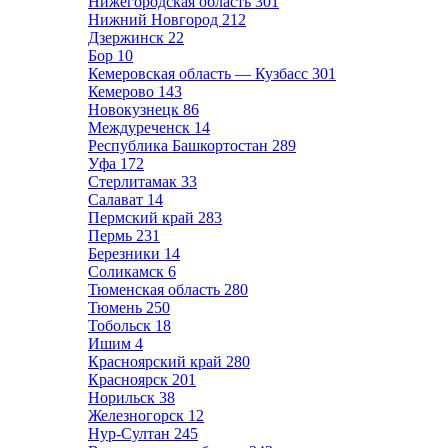
Нижегородская область
301
Нижний Новгород
212
Дзержинск
22
Бор
10
Кемеровская область — Кузбасс
301
Кемерово
143
Новокузнецк
86
Междуреченск
14
Республика Башкортостан
289
Уфа
172
Стерлитамак
33
Салават
14
Пермский край
283
Пермь
231
Березники
14
Соликамск
6
Тюменская область
280
Тюмень
250
Тобольск
18
Ишим
4
Красноярский край
280
Красноярск
201
Норильск
38
Железногорск
12
Нур-Султан
245