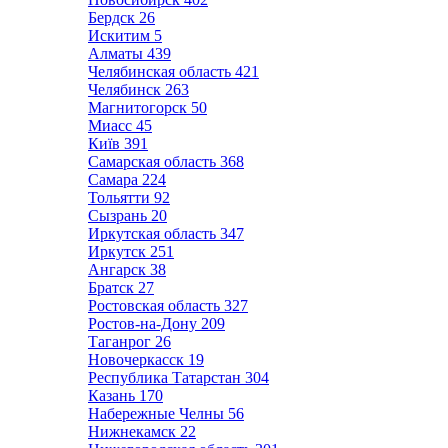
Бердск
26
Искитим
5
Алматы
439
Челябинская область
421
Челябинск
263
Магнитогорск
50
Миасс
45
Київ
391
Самарская область
368
Самара
224
Тольятти
92
Сызрань
20
Иркутская область
347
Иркутск
251
Ангарск
38
Братск
27
Ростовская область
327
Ростов-на-Дону
209
Таганрог
26
Новочеркасск
19
Республика Татарстан
304
Казань
170
Набережные Челны
56
Нижнекамск
22