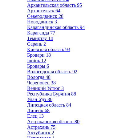
Архангельская область
95
Архангельск
64
Северодвинск
28
Новодвинск
3
Карагандинская область
94
Караганда
77
Темиртау
14
Сарань
2
Киевская область
93
Бровари
18
Ірпінь
12
Бровары
6
Вологодская область
92
Вологда
48
Череповец
38
Великий Устюг
3
Республика Бурятия
88
Улан-Удэ
86
Липецкая область
84
Липецк
68
Елец
13
Астраханская область
80
Астрахань
75
Ахтубинск
2