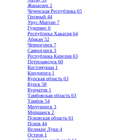
Жанаозен
2
Чеченская Республика
65
Грозный
44
Урус-Мартан
7
Гудермес
6
Республика Хакасия
64
Абакан
52
Черногорск
7
Саяногорск
3
Республика Карелия
63
Петрозаводск
60
Костомукша
1
Кондопога
1
Курская область
63
Курск
58
Курчатов
1
Тамбовская область
63
Тамбов
54
Мичуринск
3
Моршанск
2
Псковская область
61
Псков
44
Великие Луки
4
Остров
1