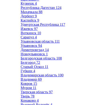
Кузнецк
4
Республика Дагестан
124
Махачкала
88
Дербент
9
Каспийск
9
Удмуртская Республика
117
Ижевск
97
Воткинск
10
Сарапул
4
Ульяновская область
111
Ульяновск
94
Димитровград
14
Новоульяновск
1
Белгородская область
108
Белгород
72
Старый Оскол
11
Губкин
4
Владимирская область
100
Владимир
69
Ковров
15
Муром
11
Тверская область
97
Тверь
78
Конаково
4
Вышний Волочёк
4