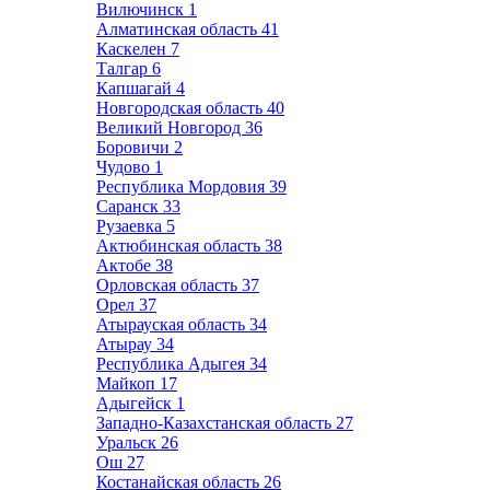
Вилючинск
1
Алматинская область
41
Каскелен
7
Талгар
6
Капшагай
4
Новгородская область
40
Великий Новгород
36
Боровичи
2
Чудово
1
Республика Мордовия
39
Саранск
33
Рузаевка
5
Актюбинская область
38
Актобе
38
Орловская область
37
Орел
37
Атырауская область
34
Атырау
34
Республика Адыгея
34
Майкоп
17
Адыгейск
1
Западно-Казахстанская область
27
Уральск
26
Ош
27
Костанайская область
26