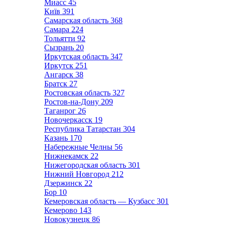
Миасс
45
Київ
391
Самарская область
368
Самара
224
Тольятти
92
Сызрань
20
Иркутская область
347
Иркутск
251
Ангарск
38
Братск
27
Ростовская область
327
Ростов-на-Дону
209
Таганрог
26
Новочеркасск
19
Республика Татарстан
304
Казань
170
Набережные Челны
56
Нижнекамск
22
Нижегородская область
301
Нижний Новгород
212
Дзержинск
22
Бор
10
Кемеровская область — Кузбасс
301
Кемерово
143
Новокузнецк
86