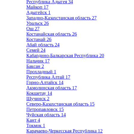
Республика Адыгея
34
Майкоп
17
Адыгейск
1
Западно-Казахстанская область
27
Уральск
26
Ош
27
Костанайская область
26
Костанай
26
Абай область
24
Семей
24
Кабардино-Балкарская Республика
20
Нальчик
17
Баксан
2
Прохладный
1
Республика Алтай
17
Горно-Алтайск
14
Акмолинская область
17
Кокшетау
14
Щучинск
2
Северо-Казахстанская область
15
Петропавловск
15
Чуйская область
14
Кант
4
Токмок
1
Карачаево-Черкесская Республика
12