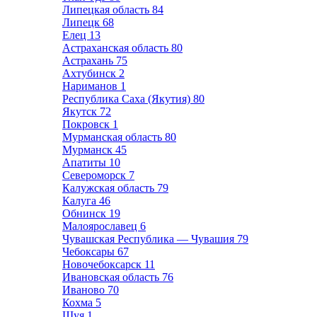
Липецкая область
84
Липецк
68
Елец
13
Астраханская область
80
Астрахань
75
Ахтубинск
2
Нариманов
1
Республика Саха (Якутия)
80
Якутск
72
Покровск
1
Мурманская область
80
Мурманск
45
Апатиты
10
Североморск
7
Калужская область
79
Калуга
46
Обнинск
19
Малоярославец
6
Чувашская Республика — Чувашия
79
Чебоксары
67
Новочебоксарск
11
Ивановская область
76
Иваново
70
Кохма
5
Шуя
1