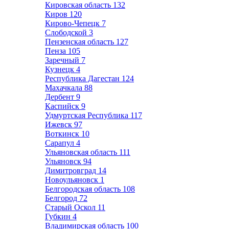
Кировская область
132
Киров
120
Кирово-Чепецк
7
Слободской
3
Пензенская область
127
Пенза
105
Заречный
7
Кузнецк
4
Республика Дагестан
124
Махачкала
88
Дербент
9
Каспийск
9
Удмуртская Республика
117
Ижевск
97
Воткинск
10
Сарапул
4
Ульяновская область
111
Ульяновск
94
Димитровград
14
Новоульяновск
1
Белгородская область
108
Белгород
72
Старый Оскол
11
Губкин
4
Владимирская область
100