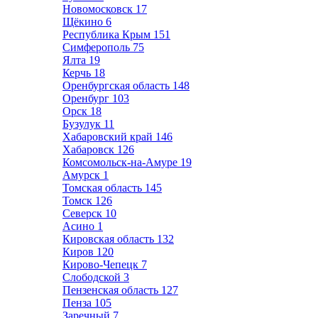
Новомосковск
17
Щёкино
6
Республика Крым
151
Симферополь
75
Ялта
19
Керчь
18
Оренбургская область
148
Оренбург
103
Орск
18
Бузулук
11
Хабаровский край
146
Хабаровск
126
Комсомольск-на-Амуре
19
Амурск
1
Томская область
145
Томск
126
Северск
10
Асино
1
Кировская область
132
Киров
120
Кирово-Чепецк
7
Слободской
3
Пензенская область
127
Пенза
105
Заречный
7