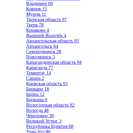
Владимир
69
Ковров
15
Муром
11
Тверская область
97
Тверь
78
Конаково
4
Вышний Волочёк
4
Архангельская область
95
Архангельск
64
Северодвинск
28
Новодвинск
3
Карагандинская область
94
Караганда
77
Темиртау
14
Сарань
2
Киевская область
93
Бровари
18
Ірпінь
12
Бровары
6
Вологодская область
92
Вологда
48
Череповец
38
Великий Устюг
3
Республика Бурятия
88
Улан-Удэ
86